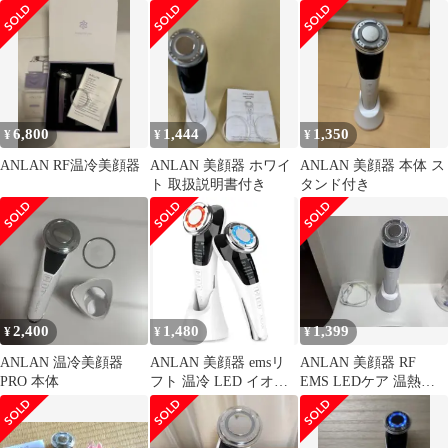
6,800
1,444
1,350
¥
¥
¥
ANLAN RF温冷美顔器
ANLAN 美顔器 ホワイ
ANLAN 美顔器 本体 ス
ト 取扱説明書付き
タンド付き
2,400
1,480
1,399
¥
¥
¥
ANLAN 温冷美顔器
ANLAN 美顔器 emsリ
ANLAN 美顔器 RF
PRO 本体
フト 温冷 LED イオン
EMS LEDケア 温熱ケ
毛穴ケア (ホワイト）
ア 充電式 箱なし