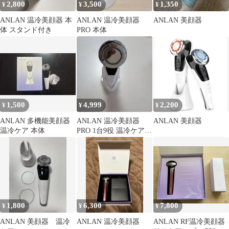
2,800
3,500
1,350
¥
¥
¥
ANLAN 温冷美顔器 本
ANLAN 温冷美顔器
ANLAN 美顔器
体 スタンド付き
PRO 本体
1,500
4,999
2,200
¥
¥
¥
ANLAN 多機能美顔器
ANLAN 温冷美顔器
ANLAN 美顔器
温冷ケア 本体
PRO 1台9役 温冷ケア 3
色光エステ 多機能美顔
器
1,800
6,300
7,800
¥
¥
¥
ANLAN 美顔器 温冷
ANLAN 温冷美顔器
ANLAN RF温冷美顔器