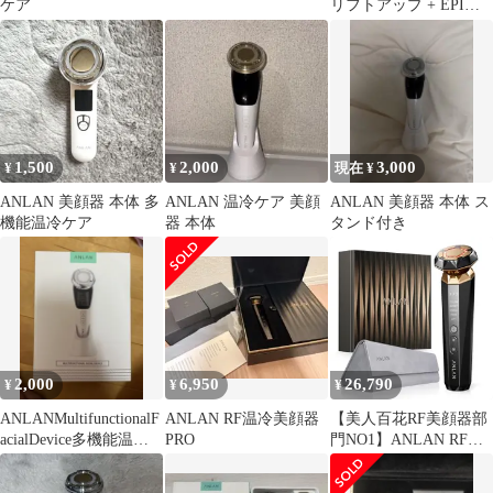
ケア
リフトアップ + EPI
GEL付き
1,500
2,000
3,000
¥
¥
現在 ¥
ANLAN 美顔器 本体 多
ANLAN 温冷ケア 美顔
ANLAN 美顔器 本体 ス
機能温冷ケア
器 本体
タンド付き
2,000
6,950
26,790
¥
¥
¥
ANLANMultifunctionalF
ANLAN RF温冷美顔器
【美人百花RF美顔器部
acialDevice多機能温冷
PRO
門NO1】ANLAN RF温
美顔器
冷美顔器PRO EMS イオ
ン リフトケア 表情筋