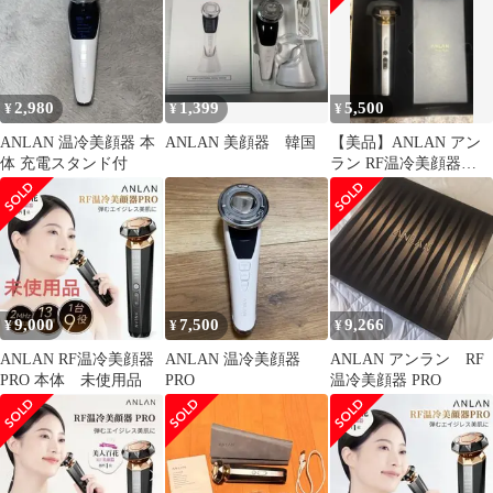
led 光フォトエステ
2MHz 高周波 温冷ケア
1台9役 多機能 18K純金
メッキ 年齢肌対策pms
2,980
1,399
5,500
¥
¥
¥
ANLAN 温冷美顔器 本
ANLAN 美顔器 韓国
【美品】ANLAN アン
体 充電スタンド付
ラン RF温冷美顔器
PRO 付属品全て新品
9,000
7,500
9,266
¥
¥
¥
ANLAN RF温冷美顔器
ANLAN 温冷美顔器
ANLAN アンラン RF
PRO 本体 未使用品
PRO
温冷美顔器 PRO