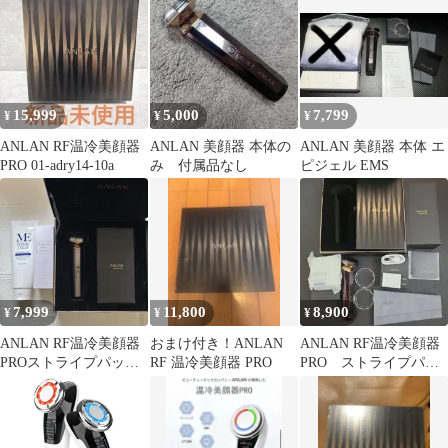
15,999
5,000
7,799
¥
¥
¥
ANLAN RF温冷美顔器
ANLAN 美顔器 本体の
ANLAN 美顔器 本体 エ
PRO 01-adry14-10a
み 付属品なし
ピジェル EMS
7,999
11,800
8,900
¥
¥
¥
ANLAN RF温冷美顔器
おまけ付き！ANLAN
ANLAN RF温冷美顔器
PROストライプパッケ
RF 温冷美顔器 PRO
PRO ストライプパッ
ージエピジェルマッサ
ケージ
ージジェル付