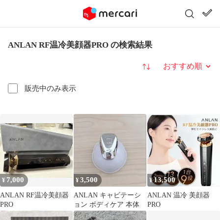
ANLAN RF温冷美顔器PRO の検索結果
並び替え
販売中のみ表示
7,000
3,500
13,500
¥
¥
¥
ANLAN RF温冷美顔器
ANLAN キャビテーシ
ANLAN 温冷 美顔器
PRO
ョン ボディケア 本体
PRO