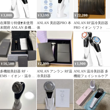
3,000
3,199
22,200
¥
¥
¥
在庫限り特価❣️未使用
ANLAN 美顔器PRO 本
ANLAN RF温冷美顔器
未開府 ANLAN 多機能
体
PRO イオン リフト 高
温冷美顔器 A-DRY11
周波 温冷ケア 1台9役
16,500
2,999
1,900
¥
¥
¥
多機能美顔器 RF・
ANLAN アンラン RF温
ANLAN 温冷美顔器 多
EMS・イオン・温冷・
冷美顔器
機能フェイシャルケア
LED最終値下げしまし
た