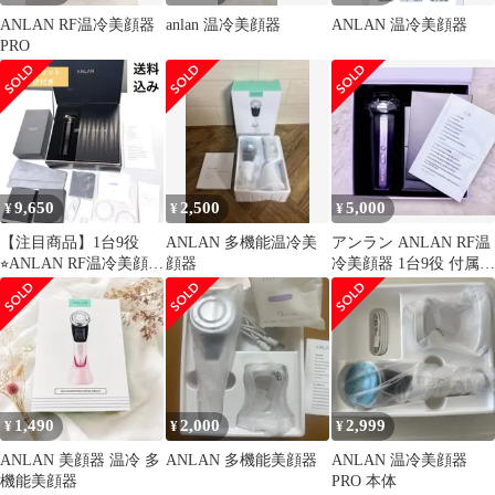
ANLAN RF温冷美顔器
anlan 温冷美顔器
ANLAN 温冷美顔器
PRO
9,650
2,500
5,000
¥
¥
¥
【注目商品】1台9役
ANLAN 多機能温冷美
アンラン ANLAN RF温
⭐︎ANLAN RF温冷美顔器
顔器
冷美顔器 1台9役 付属品
PRO フルセット おま
未使用
け付
1,490
2,000
2,999
¥
¥
¥
ANLAN 美顔器 温冷 多
ANLAN 多機能美顔器
ANLAN 温冷美顔器
機能美顔器
PRO 本体