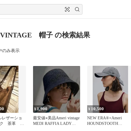
i VINTAGE 帽子 の検索結果
中のみ表示
00
1,900
10,500
¥
¥
フルレザーショ
最安値⭐︎美品Ameri vintage
NEW ERA®×Ameri
ク 茶革 イ
MEDI RAFFIA LADY
HOUNDSTOOTH
HAT
RIBBON CAP 黒