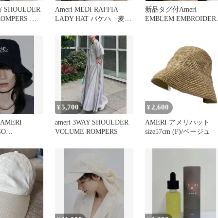
AY SHOULDER
Ameri MEDI RAFFIA
新品タグ付Ameri
ROMPERS ブ
LADY HAT バケハ 麦わ
EMBLEM EMBROIDER
ら帽子
CAP 白zozo限定
5,700
2,600
¥
¥
AMERI
ameri 3WAY SHOULDER
AMERI アメリハット
GO
VOLUME ROMPERS
size57cm (F)/ベージュ
AT