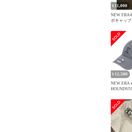
11,000
¥
NEW ERA
ボキャップ
12,500
¥
NEW ERA 
HOUNDST
RIBBON C