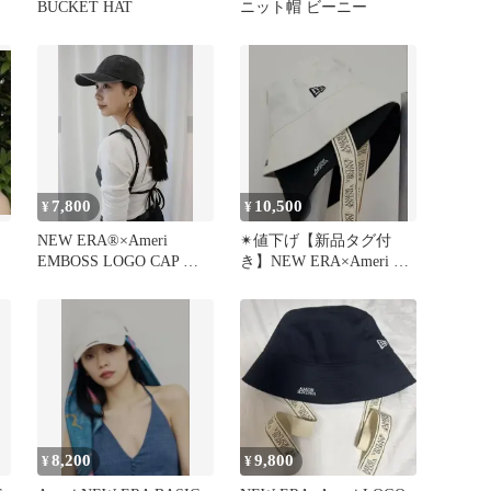
BUCKET HAT
ニット帽 ビーニー
7,800
10,500
¥
¥
NEW ERA®×Ameri
✴︎値下げ【新品タグ付
EMBOSS LOGO CAP ブ
き】NEW ERA×Ameri バ
ラック
ケットハット
8,200
9,800
¥
¥