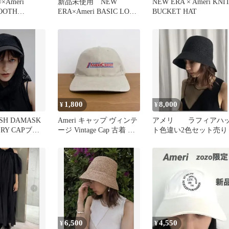
×Ameri
新品未使用 NEW
NEW ERA × Ameri KNI
OOTH
ERA×Ameri BASIC LOGO
BUCKET HAT
AP 黒
ホワイト
1,800
8,000
¥
¥
SH DAMASK
Ameri キャップ ヴィンテ
アメリ ラフィアハ
ERY CAPブラ
ージ Vintage Cap 古着 企
ト色違い2色セット売り
業
6,500
4,550
¥
¥