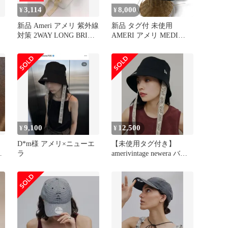
3,114
8,000
¥
¥
新品 Ameri アメリ 紫外線
新品 タグ付 未使用
対策 2WAY LONG BRIM
AMERI アメリ MEDI
HAT ロングブリム ハッ
RAFIA LADY HAT ラフィ
ト sizeF/ベージュ ■◆ レ
ア バケットハット 帽子
ディース
ブラック 黒 レディース
春 夏 ゴーゴー古着マル
イ北千住店 31 No.2706
9,100
12,500
¥
¥
男
D*m様 アメリ×ニューエ
【未使用タグ付き】
ラ
amerivintage newera バケ
ワ
ットハット黒