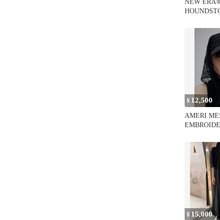
NEW ERA®
HOUNDST
RIBBON C
12,500
¥
AMERI ME
EMBROID
ック
15,000
¥