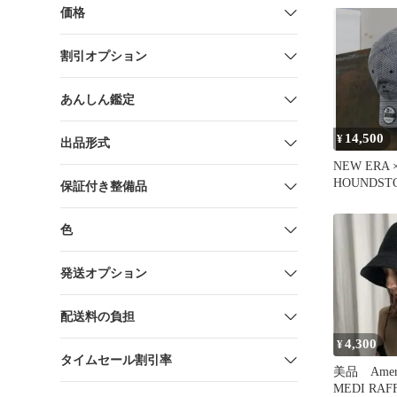
価格
割引オプション
あんしん鑑定
14,500
¥
出品形式
NEW ERA ×
HOUNDST
保証付き整備品
RIBBON C
色
発送オプション
配送料の負担
4,300
¥
タイムセール割引率
美品 Ameri 
MEDI RAF