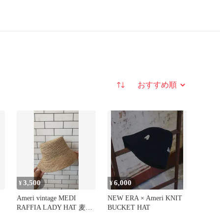
並び替え
3,500
6,000
¥
¥
Ameri vintage MEDI
NEW ERA × Ameri KNIT
RAFFIA LADY HAT 麦わ
BUCKET HAT
ら帽子