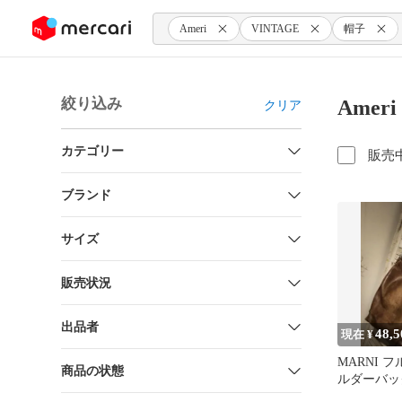
ンツにスキップ
Ameri
VINTAGE
帽子
絞り込み
Amer
クリア
カテゴリー
販売
ブランド
サイズ
販売状況
出品者
48,5
現在 ¥
MARNI 
商品の状態
ルダーバッ
タリア製