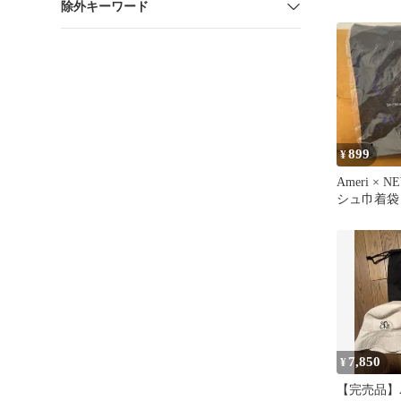
除外キーワード
HAT
899
¥
Ameri × 
シュ巾着袋
7,850
¥
【完売品】Am