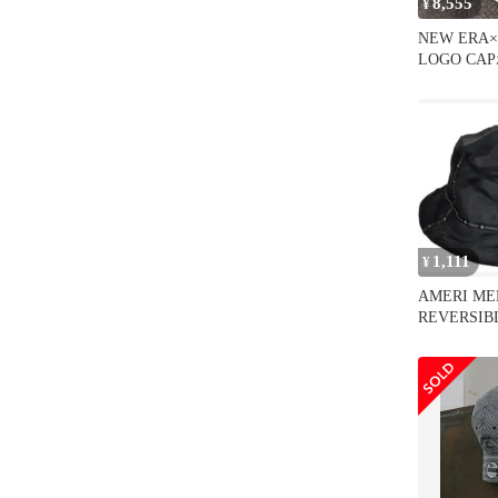
8,555
¥
NEW ERA×
LOGO C
1,111
¥
AMERI ME
REVERSIB
BUCKET H