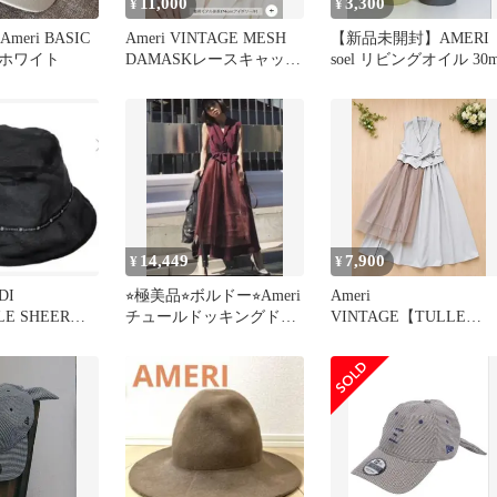
11,000
3,300
¥
¥
Ameri BASIC
Ameri VINTAGE MESH
【新品未開封】AMERI
APホワイト
DAMASKレースキャップ
soel リビングオイル 30m
アイボリー
14,449
7,900
¥
¥
DI
⭐︎極美品⭐︎ボルドー⭐︎Ameri
Ameri
LE SHEER
チュールドッキングドレ
VINTAGE【TULLE
AT
ス ワンピース
DOCKING DRESS】