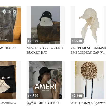
ワイト
ットハット ブラック
7,900
9,980
¥
¥
NEW ERA メッ
NEW ERA®×Ameri KNIT
AMERI MESH DAMAS
BUCKET HAT
EMBROIDERY CAP ア
ボリー
4,500
7,400
¥
¥
eri×New
美品★ GRID BUCKET
※エコメルカリ便Ameri