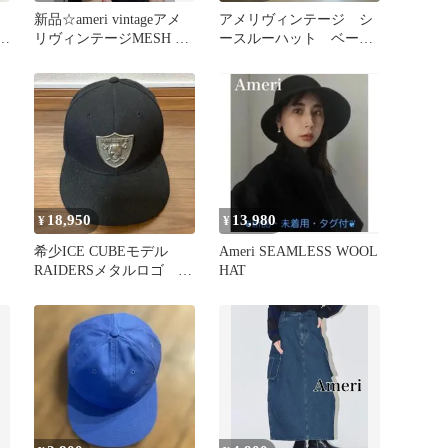
新品☆ameri vintageアメ
アメリヴィンテージ シ
Y
リヴィンテージMESH レ
ースルーハット ベージ
ースキャップ
ュ アメリビンテージ
ハット
18,950
13,980
¥
¥
希少ICE CUBEモデル
Ameri SEAMLESS WOOL
RAIDERSメタルロゴ ベ
HAT
ースボールキャップ