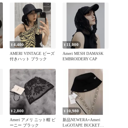
4,400
11,000
¥
¥
AMERI VINTAGE ビーズ
Ameri MESH DAMASK
付きハット ブラック
EMBROIDERY CAP
2,800
10,980
¥
¥
Ameri アメリ ニット帽 ビ
新品NEWERA×Ameri
ーニー ブラック
LoGOTAPE BUCKET