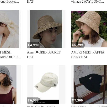
Logo Bucket
HAT
vintage 2WAY LONG
BRIM HAT
4,990
6,299
¥
¥
I MESH
Ameri❤︎GRID BUCKET
AMERI MEDI RAFFIA
EMBROIDERY
HAT
LADY HAT
イト
6,999
7,300
¥
¥