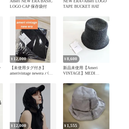
T
Ameri NEW ERA BASIC
NEW ERA×Ameri LOGO
LOGO CAP 保存袋付
TAPE BUCKET HAT
12,000
8,600
¥
¥
ッ
【未使用タグ付き】
新品未使用【Ameri
amerivintage newera バケ
VINTAGE】MEDI
ットハット
RAFFIA LADY HAT
12,000
1,555
¥
¥