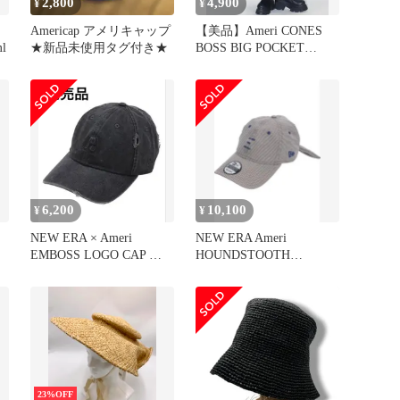
2,800
4,900
¥
¥
Americap アメリキャップ
【美品】Ameri CONES
l
★新品未使用タグ付き★
BOSS BIG POCKET
SKIRT
6,200
10,100
¥
¥
NEW ERA × Ameri
NEW ERA Ameri
EMBOSS LOGO CAP ブ
HOUNDSTOOTH
ラック
RIBBON CAP
23%OFF