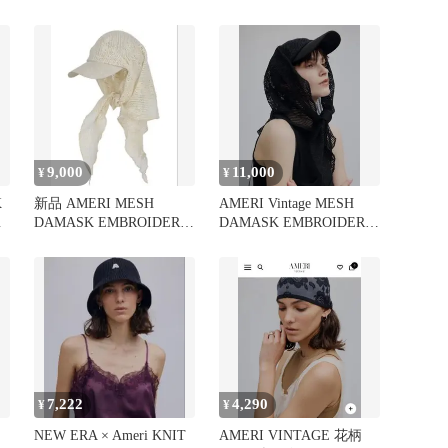
HAT ブラック
9,000
11,000
¥
¥
K
新品 AMERI MESH
AMERI Vintage MESH
イ
DAMASK EMBROIDERY
DAMASK EMBROIDERY
CAP ホワイト
CAP
7,222
4,290
¥
¥
NEW ERA × Ameri KNIT
AMERI VINTAGE 花柄