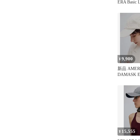
ERA Basic 
Hat
9,900
¥
新品 AMER
DAMASK 
CAP ホワ
15,555
¥