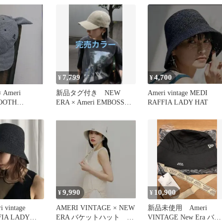
7,799
4,700
¥
¥
 Ameri
新品タグ付き NEW
Ameri vintage MEDI
OOTH
ERA × Ameri EMBOSS
RAFFIA LADY HAT
AP
LOGO CAP
9,990
10,900
¥
¥
vintage
AMERI VINTAGE × NEW
新品未使用 Ameri
FIA LADY
ERA バケットハット ホ
VINTAGE New Era バケ