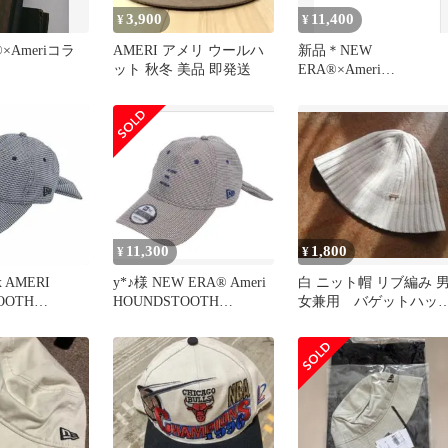
3,900
11,400
¥
¥
®×Ameriコラ
AMERI アメリ ウールハ
新品＊NEW
ット 秋冬 美品 即発送
ERA®×Ameri
HOUNDSTOOTH
RIBBON CAP
11,300
1,800
¥
¥
x AMERI
y*♪様 NEW ERA® Ameri
白 ニット帽 リブ編み 
OOTH
HOUNDSTOOTH
女兼用 バゲットハッ
AP
RIBBON C
ト ユニセックス ホ
イト