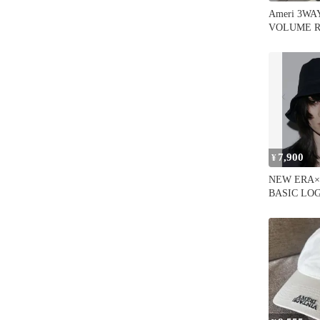
Ameri 3W
VOLUME 
ラック
7,900
¥
NEW ERA×
BASIC LO
BUCKETH