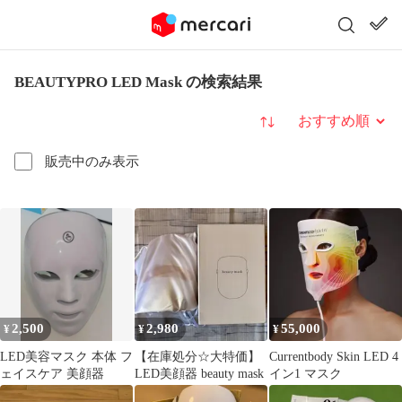
BEAUTYPRO LED Mask の検索結果
並び替え
販売中のみ表示
2,500
2,980
55,000
¥
¥
¥
LED美容マスク 本体 フ
【在庫処分☆大特価】
Currentbody Skin LED 4
ェイスケア 美顔器
LED美顔器 beauty mask
イン1 マスク