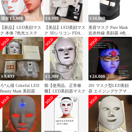
3,000
4,998
34,000
現在 ¥
¥
¥
【新品】LED美顔マス
【美品】LED美顔マス
美容マスク Pure Mask
ク 本体 7色光エステ
ク 3Dシリコン FDA登
近赤外線 美顔器 4色
USB充電式
録済
LED 高機能 エステ級
3,433
1,980
24,000
¥
¥
¥
ろ*ん様 Colorful LED
⑭【使用品、正常稼
201 マスク型LED美顔
Beauty Mask 美顔器
働】LED美顔器マスク
器 エイジングケアマス
ク