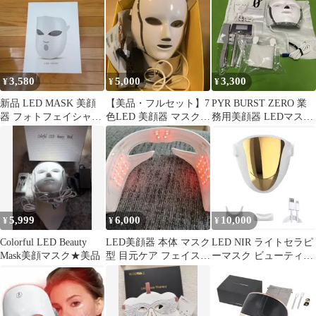
3,580
5,000
3,300
¥
¥
¥
新品 LED MASK 美顔
【美品・フルセット】7
PYR BURST ZERO 業
器 フォトフェイシャル
色LED 美顔器 マスク
務用美顔器 LEDマス
マスク
光エステ 毛穴・ハリ肌
ク 新品
ケア
5,999
6,000
10,000
¥
¥
¥
Colorful LED Beauty
LED美顔器 本体 マスク
LED NIR ライトセラピ
Mask美顔マスク★美品
型 目元ケア フェイスケ
ーマスク ビューティー
ア
マスク