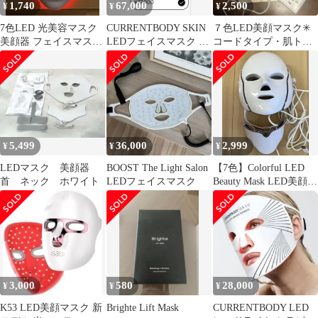
1,740
67,000
2,500
¥
¥
¥
7色LED 光美容マスク
CURRENTBODY SKIN
７色LED美顔マスク✳︎
美顔器 フェイスマスク
LEDフェイスマスク シ
コードタイプ・肌トラ
一度使用 動作確認済み
リーズ２
ブルや美肌維持
5,499
36,000
2,999
¥
¥
¥
LEDマスク 美顔器
BOOST The Light Salon
【7色】Colorful LED
首 ネック ホワイト
LEDフェイスマスク
Beauty Mask LED美顔マ
スク
3,000
580
28,000
¥
¥
¥
K53 LED美顔マスク 新
Brighte Lift Mask
CURRENTBODY LED