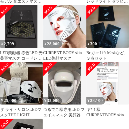
モデル 光エステマスク
レッドライト セラピー
自宅用 7色LED 顔ケア
マスク シリーズ1
2,799
28,000
300
¥
¥
¥
LED美顔器 赤色LED 光
CURRENT BODY skin
Brighte Lift Maskなど、
美容マスク コードレス
LED美顔マスク
３点セット
元箱付き(Sushi様専用)
25,000
35,000
28,100
¥
¥
¥
ザ ライトサロンLEDマ
つるでこ様専用LED フ
キ*！様
スクTHE LIGHT
ェイスマスク 美顔器 、
CURRENTBODY skin
SALON LED MASK
ネック2点
LEDマスク 本体