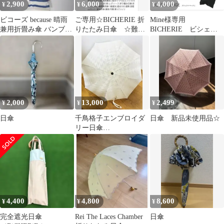
2,900
6,000
4,000
¥
¥
¥
ビコーズ because 晴雨
ご専用☆BICHERIE 折
Mine様専用
兼用折畳み傘 バンブー
りたたみ日傘 ☆難あ
BICHERIE ビシェ
ハンドル 白地にブルー
り☆
リ 日傘
美品
2,000
13,000
2,499
¥
¥
¥
日傘
千鳥格子エンブロイダ
日傘 新品未使用品☆
リー日傘
【BonBonStore】
4,400
4,800
8,600
¥
¥
¥
完全遮光日傘
Rei The Laces Chamber
日傘