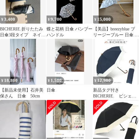
3,400
9,700
15,000
¥
¥
¥
BICHERIE.折りたたみ
蝶と花柄 日傘 バンブー
【美品】breezyblue ブ
日傘3段タイプ ネイビ
ハンドル
リージーブルー 日傘 長
ー×ピンク
傘 バンブー手元
18,800
1,500
12,980
¥
¥
¥
【新品未使用】石井美
日傘
新品タグ付き
保さん 日傘 50cm
BICHERIE. ビシェ
リ 折りたたみ 日傘
ネイビー