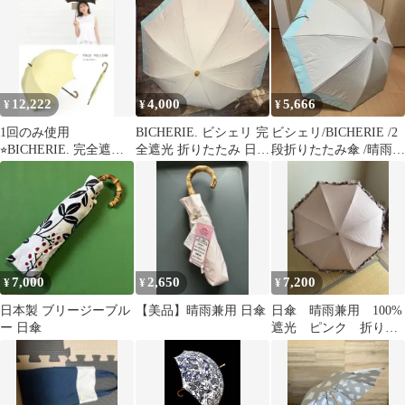
ピンク
ュ
12,222
4,000
5,666
¥
¥
¥
1回のみ使用
BICHERIE. ビシェリ 完
ビシェリ/BICHERIE /2
⭐︎BICHERIE. 完全遮光
全遮光 折りたたみ 日傘
段折りたたみ傘 /晴雨兼
日傘 50cm
3段
用 /完全遮光
7,000
2,650
7,200
¥
¥
¥
日本製 ブリージーブル
【美品】晴雨兼用 日傘
日傘 晴雨兼用 100%
ー 日傘
遮光 ピンク 折りた
たみ BICHRIE