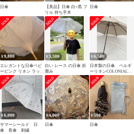
日傘
【美品】日傘 白×黒 フ
日傘
リル 持ち手木
9,800
3,500
6,500
¥
¥
¥
エレガントな日傘ベビ
白い レース の日傘 折
日本製の日傘 ベルギ
ーピンク リネン ラッパ
畳み
ーリネンCOLONIAL
のようなクラシックな
CHECK
デザイン
6,000
4,000
590
¥
¥
¥
サマーシールド 日
日傘
日傘
傘 長傘 刺繍