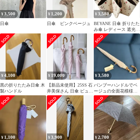
3,500
1,200
3,580
¥
¥
¥
日傘
日傘 ピンクベージュ
BEYANE 日傘 折りたた
み傘 レディース 遮光
晴雨兼用 遮熱 涼しい 8
本骨 チェリー柄 折り畳
み傘 撥水 携帯 持ち運
び コンパクト 手動開閉
日焼け対策 収納 可愛い
上品 母の日 ナチュラル
ボタニカル ギフト プレ
4,100
19,000
3,580
¥
¥
¥
ゼント (ベージュ)
黒の折りたたみ日傘 木
【新品未使用】25SS 石
バンブーハンドルでベ
製ハンドル
井美保さん 日傘 ビュー
ージュの全面花模様刺
ティーピンク 50cm
繍生地の日傘これから
の季節を華やかに◎
1,100
3,900
2,700
¥
¥
¥