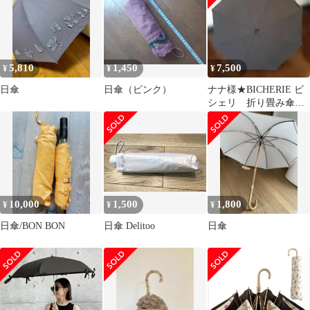
ブルー コンビ 2段 50cm
FS9320
5,810
1,450
7,500
¥
¥
¥
日傘
日傘（ピンク）
ナナ様★BICHERIE ビ
シェリ 折り畳み傘
日傘
10,000
1,500
1,800
¥
¥
¥
日傘/BON BON
日傘 Delitoo
日傘