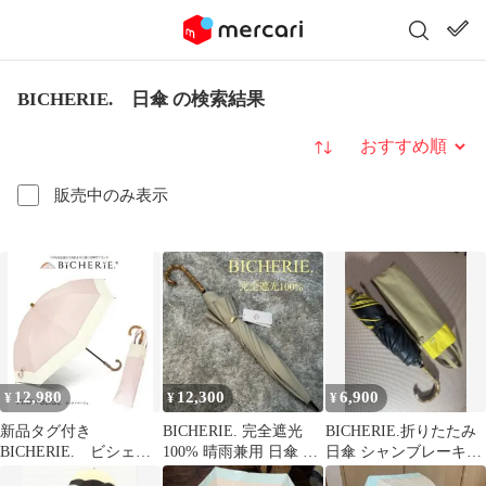
BICHERIE. 日傘 の検索結果
並び替え
販売中のみ表示
12,980
12,300
6,900
¥
¥
¥
新品タグ付き
BICHERIE. 完全遮光
BICHERIE.折りたたみ
BICHERIE. ビシェ
100% 晴雨兼用 日傘 バ
日傘 シャンブレーキャ
リ 折りたたみ 日傘
ンブーハンドル ベージ
メル×イエロー