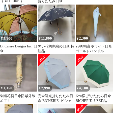
（BiCHERiE ）
折りたたみ日傘
3,500
11,800
2,300
¥
¥
¥
Di Cesare Designs Inc. 日
黒い花柄刺繍の日傘 特
花柄刺繍 ホワイト日傘
傘
注品
ゴールドハンドル
1,150
7,990
4,100
¥
¥
¥
刺繡花柄日傘防紫外線
完全遮光折りたたみ日
K*u様 折りたたみ日傘
加工！
傘 BICHERIE. ビシェリ
BICHERIE. USED品 完
晴雨兼用 USED美品 ネ
全遮光 ビシェリ 2
ップダンガリー ライト