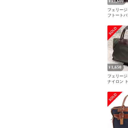
39,600
¥
フェリージ F
フトートバッ
ンドバッグ
ナイロン レ
ゴ F 紺 ネ
ウン 22/55/
1,650
¥
フェリージ F
ナイロン 
ブリーフケ