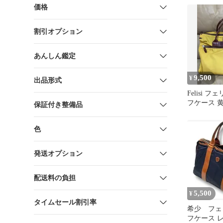
価格
割引オプション
あんしん鑑定
9,500
¥
出品形式
Felisi 
フケース 
保証付き整備品
色
発送オプション
配送料の負担
5,500
¥
タイムセール割引率
希少 フェ
フケース 