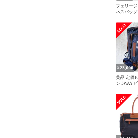
フェリージ
ネスバッグ
ス トートバッ
12/39 D
23,000
¥
美品 定価1
ジ 3WAY
ブリーフケ