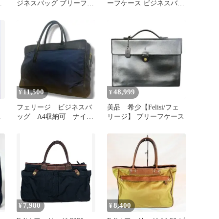
ッ
ジネスバッグ ブリーフケ
ーフケース ビジネスバッ
ース ナイロン レザー ネ
グ9841
イビー A4可 J2-1075
11,500
48,999
¥
¥
フェリージ ビジネスバ
美品 希少【Felisi/フェ
イ
ッグ A4収納可 ナイロ
リージ】 ブリーフケース
ン レザー ネイビー
12-39
7,980
8,400
¥
¥