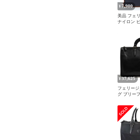
7,900
¥
美品 フェ
ナイロン 
グ 書類鞄
ス トート 
RWM DS1
37,625
¥
フェリージ／F
グ ブリー
ネスバッグ
メンズ 男性
ー 革 本革
9841/A+A