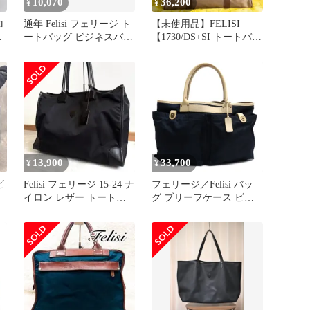
10,070
36,200
¥
¥
ロ
通年 Felisi フェリージ ト
【未使用品】FELISI
ブ
ートバッグ ビジネスバッ
【1730/DS+SI トートバッ
ス
グ 日本製 ブリーフケー
グ】ナイロン×レザー ビ
ス レザー ナイロン メン
ジネス BAG 2306069
ズ 本革 B4 ブラウン×ネ
イビー
13,900
33,700
¥
¥
ビ
Felisi フェリージ 15-24 ナ
フェリージ／Felisi バッ
イロン レザー トートバ
グ ブリーフケース ビジ
-
ッグ 黒 A4可
ネスバッグ 鞄 ビジネス
メンズ 男性 男性用 ナイ
ロン レザー 革 本革 ネイ
ビー 紺 9236/DS/1 ヘルメ
ットバッグ 定番