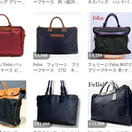
ッグ ブリーフ
ーフケース 約（縦28×
ネスバッグ ハンドバ
ド 黒
横43×幅5ｃｍ）
グ ナイロン 8637/2
3,980
4,100
¥
¥
elisi バッ
Felisi フェリージ ブリ
フェリージ Felisi 8637/2
フケース ビジ
ーフケース 1732 ネイ
ブリーフケース 革×ナ
 鞄 ビジネス
ビー
ロン A4
 男性用 ナイ
 革 本革 ピン
61,600
12,900
¥
¥