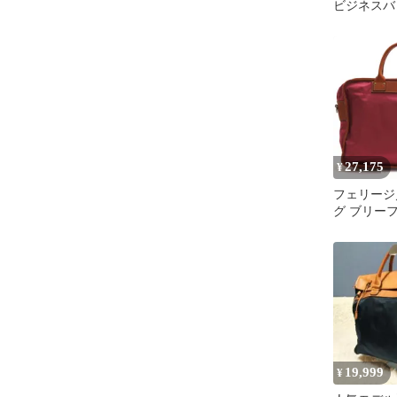
ビジネスバ
ケース ハン
27,175
¥
フェリージ／F
グ ブリー
ネスバッグ
メンズ 男性
ロン レザー
ク 1724/DS ビジネストー
ト
19,999
¥