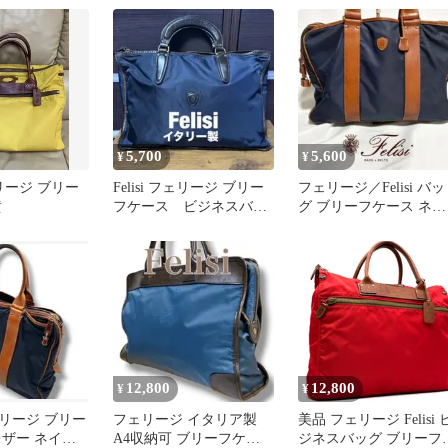
5,700
5,600
¥
¥
フェリージ ブリー
Felisi フェリージ ブリー
フェリージ／Felisi バッ
黄
フケース ビジネスバッ
グ ブリーフケース ネイ
ク トートバック
ビー 1882/1/DS
12,800
12,800
¥
¥
リージ ブリー
フェリージ イタリア製
美品 フェリージ Felisi 
レザー ネイビ
A4収納可 ブリーフケー
ジネスバッグ ブリーフ