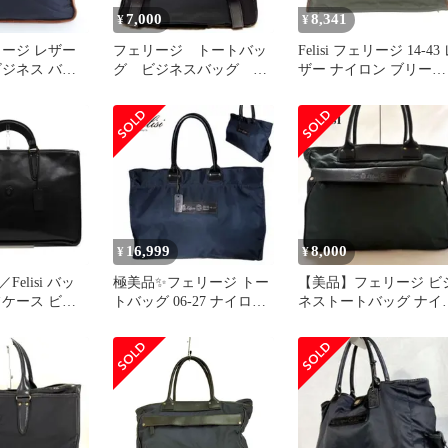
7,000
8,341
¥
¥
リージ レザー
フェリージ トートバッ
Felisi フェリージ 14-43
ビジネス バッ
グ ビジネスバッグ ブ
ザー ナイロン ブリーフ
 ブリーフケー
リーフケースA4 01-
ケース 手提げ トート 
通勤 A4 メンズ
68/2 黒
ッグ ブラウン系 グレイ
5-8【中古】
ッシュカーキ系【中古
16,999
8,000
¥
¥
elisi バッ
極美品✨フェリージ トー
【美品】フェリージ ビ
フケース ビジ
トバッグ 06-27 ナイロン
ネストートバッグ ナイ
 鞄 ビジネス
×レザー ネイビー A4可
ン レザー 手提げ 黒 A4
 男性用 レザ
 ブラック 黒
 定番