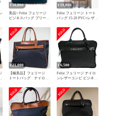
10,000
19,800
¥
¥
 レ
美品✨Felisi フェリージ
Felisi フェリージ トート
ビジネスバッグ ブリーフ
バッグ 15-20 PVC×レザー
バ
ケース 8637/2
ブラック
】
21,000
6,500
¥
¥
ジ
【極美品】フェリージ
Felisi フェリージ ナイロ
ロ
トートバッグ ナイロ
ンレザーコンビ ビジネス
可
ン レザー ネイビー
バッグ ブラック
14-26