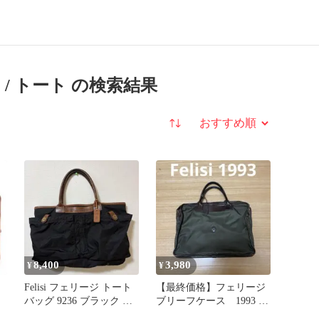
 / トート の検索結果
並び替え
8,400
3,980
¥
¥
Felisi フェリージ トート
【最終価格】フェリージ
バッグ 9236 ブラック 保
ブリーフケース 1993
存袋付き A4OK
ナイロンレザー カーキ