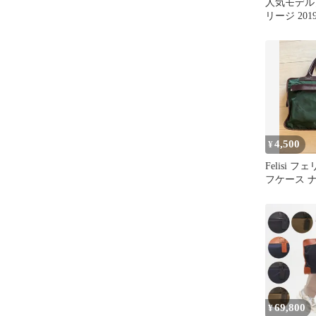
人気モデル】F
リージ 20
ック 大容量
4,500
¥
Felisi 
フケース 
バッグ
69,800
¥