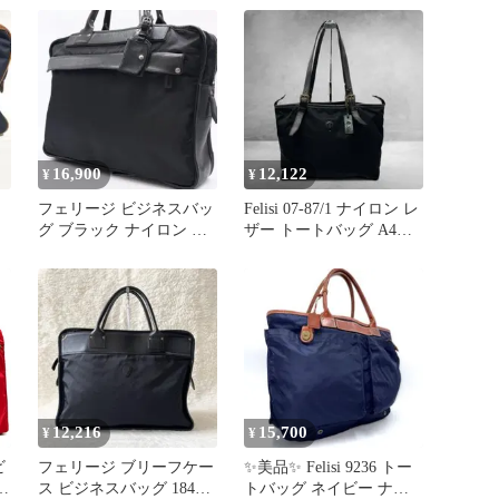
16,900
12,122
¥
¥
フェリージ ビジネスバッ
Felisi 07-87/1 ナイロン レ
グ ブラック ナイロン レ
ザー トートバッグ A4収
ザー ブリーフケース
納可能 黒
8637
12,216
15,700
¥
¥
ビ
フェリージ ブリーフケー
✨美品✨ Felisi 9236 トー
ケ
ス ビジネスバッグ 1845
トバッグ ネイビー ナイ