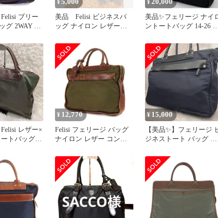
5,000
20,000
¥
¥
elisi ブリー
美品 Felisi ビジネスバ
美品✨️フェリージ ナイ
グ 2WAY ハ
ッグ ナイロン レザー
ントートバッグ 14-26 
 書類かばん
ネイビー
ラック A4収納 ビジネ
ザー 切替 ロ
イビー 茶 ブラ
1/DS /BB
12,770
15,000
¥
¥
elisi レザー×
Felisi フェリージ バッグ
【美品✨】フェリージ 
トートバッグ
ナイロン レザー コンビ
ジネストート バッグ ブ
ース カーキ
ブリーフケース ハンド
リーフケース レザー 14
バッグ オリーブ ブラウ
26
ン イタリア製 ブランド
カバン【メンズ】