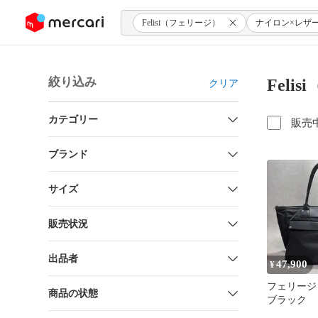
ンツにスキップ
Felisi（フェリージ）
ナイロン×レザ
絞り込み
Fel
クリア
カテゴリー
販売
ブランド
サイズ
販売状況
出品者
47,900
¥
フェリージ
商品の状態
ブラック