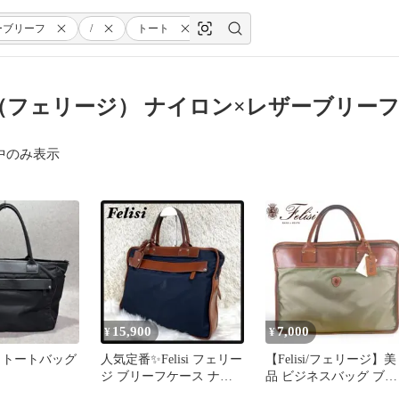
ーブリーフ
/
トート
isi（フェリージ） ナイロン×レザーブリーフ
中のみ表示
15,900
7,000
¥
¥
 トートバッグ
人気定番✨Felisi フェリー
【Felisi/フェリージ】美
ジ ブリーフケース ナイ
品 ビジネスバッグ ブリ
ロン レザー 入手困難
ーフケース カーキ