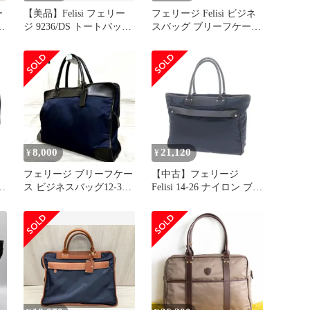
ー
【美品】Felisi フェリー
フェリージ Felisi ビジネ
y
ジ 9236/DS トートバッグ
スバッグ ブリーフケース
ッ
ヘルメット
トートバッグ メンズ レ
ディース 本革 14/26/3/DS
115000644
8,000
21,120
¥
¥
ト
フェリージ ブリーフケー
【中古】フェリージ
ス ビジネスバッグ12-39
Felisi 14-26 ナイロン ブリ
ダークネイビー 本革 A4
ーフ トートバッグ ネイ
ビーxブラック
【W38.5xH29xD13.5】
【メンズ】