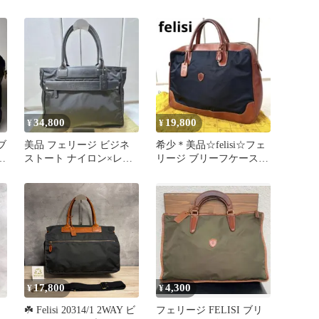
ブラック
ロン レザー A4
4
み
ル
34,800
19,800
¥
¥
ブ
美品 フェリージ ビジネ
希少＊美品☆felisi☆フェ
バ
ストート ナイロン×レザ
リージ ブリーフケース
ー ブラック A4可 イタリ
本革×ナイロン 紺 A4
ア製
可
17,800
4,300
¥
¥
☘️ Felisi 20314/1 2WAY ビ
フェリージ FELISI ブリ