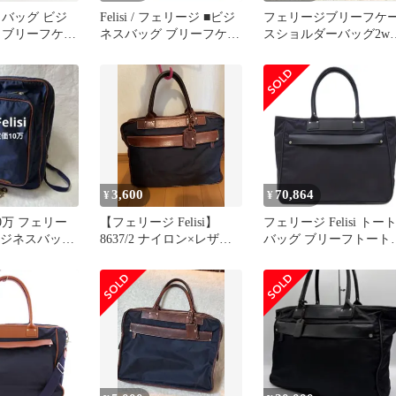
 バッグ ビジ
Felisi / フェリージ ■ビジ
フェリージブリーフケ
 ブリーフケー
ネスバッグ ブリーフケー
スショルダーバッグ2wa
グ FELISI
ス ナイロン レザー 黒 -
ブラック黒ボストンバ
S 選べるカラー
【バッグ/バック/BAG/鞄/
グトート
カバン】 ブランド【中
古】
3,600
70,864
¥
¥
0万 フェリー
【フェリージ Felisi】
フェリージ Felisi トー
 ビジネスバッグ
8637/2 ナイロン×レザー
バッグ ブリーフトート
ース リュック
ブリーフケース
ナイロン レザー ネイビ
ー シルバー金具 紺
1426DS0044 【保存袋】
【中古】