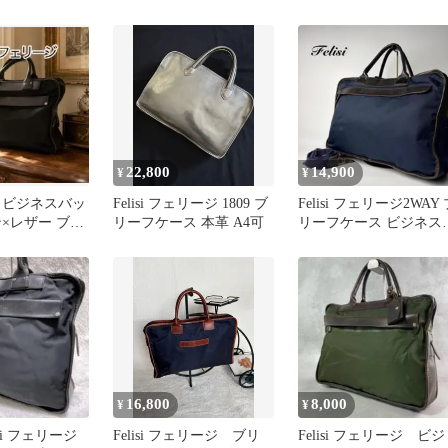
バッグ
ス トートバッグ ダーク
ース トートバッグ ナイ
ブラウン
ロン レザー レッド 赤 A
手提げ 通勤 出張 夏休
帰省 お盆 敬老の日 シ
バーウィーク 秋 ギフト
プレゼント
22,800
14,900
¥
¥
 ビジネスバッ
Felisi フェリージ 1809 ブ
Felisi フェリージ2WAY 
×レザー ブラ
リーフケース 本革 A4可
リーフケース ビジネス
納可 イタリア
ッグ 1999紺
16,800
8,000
¥
¥
lisi フェリージ
Felisi フェリージ ブリ
Felisi フェリージ ビジ