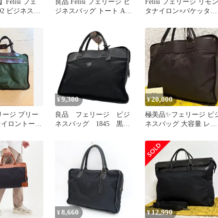
elisi フェ
良品 Felisi フェリージ ビ
Felisi フェリージ リモ
192 ビジネスバ
ジネスバッグ トート A4
タナイロン×バケッタレ
 鍵付き
レザー ストーリコ
ザー ビジネスバッグ 黒
9,300
20,000
¥
¥
フェリージ ブリー
良品 フェリージ ビジ
極美品✨フェリージ ビ
ナイロントート
ネスバッグ 1845 黒
ネスバッグ 大容量 レザ
ナイロン レザー A4
ー×ナイロン 1845 ブラ
肩掛け
ン
8,660
12,990
¥
¥