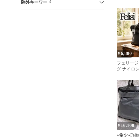
除外キーワード
ー トート
6,880
¥
フェリージ
グ ナイロン
ック A4収
製
16,100
¥
⭐︎希少⭐︎Fe