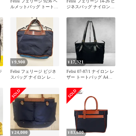
ン
Felisi フェリージ 9236 ヘ
Felisi フェリージ 14-26 ビ
ルメットバッグ トートバ
ジネスバッグ ナイロン
ッグ ビジネスバッグ ナ
レザー トート
イロン バケッタレザー
イタリア製 A4 マチ調整
可 ブリーフケース 大容
量 メンズ レディース ユ
ニセックス 軽量 軽い 出
張 通学 通勤 営業 書類カ
バン カジュアル 鞄
9,900
17,321
¥
¥
ジ
Felisi フェリージ ビジネ
Felisi 07-87/1 ナイロン レ
スバッグ ナイロン レザ
ザー トートバッグ A4収
ウ
ー
納可能 黒
24,000
83,600
¥
¥