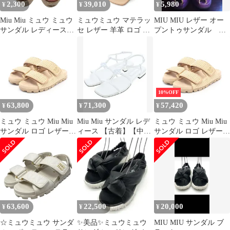
2,300
39,010
5,980
¥
¥
¥
Miu Miu ミュウ ミュウ
ミュウミュウ マテラッ
MIU MIU レザー オー
サンダル レディース
セ レザー 羊革 ロゴ ス
プントゥサンダル 希
【中古】
ライド サンダル シュー
少
ズ 5XX657 ベージュ 37
1/2【中古】
10%OFF
63,800
71,300
57,420
¥
¥
¥
ミュウ ミュウ Miu Miu
Miu Miu サンダル レデ
ミュウ ミュウ Miu Miu
サンダル ロゴ レザー
ィース 【古着】【中
サンダル ロゴ レザー
サンダル レディース
古】【送料無料】
サンダル レディース
Used B
Used B
63,600
22,500
20,000
¥
¥
¥
☆ミュウミュウ サンダ
✨美品✨ミュウミュウ
MIU MIU サンダル ブ