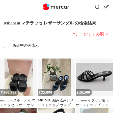
Miu Miu マテラッセ レザーサンダル の検索結果
並び替え
販売中のみ表示
168,999
25,800
26,500
¥
¥
¥
miu miu スポーティ マ
MIUMIU 編み込みレザ
miumiu イタリア製 レ
テラッセ レザー サンダ
ーストラップ サンダル
ザーストラップ ミュー
ル ブラック 【美品】
38 ブラック5X0208
ルサンダル 36 黒