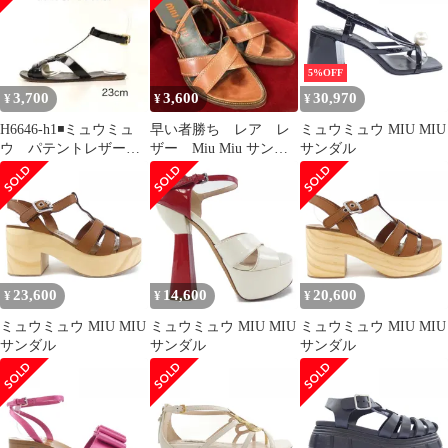
5%OFF
3,700
3,600
30,970
¥
¥
¥
H6646-h1◾️ミュウミュ
早い者勝ち レア レ
ミュウミュウ MIU MIU
ウ パテントレザー
ザー Miu Miu サンダ
サンダル
サンダル
ル ミュウミュウ ブ
ラウン
23,600
14,600
20,600
¥
¥
¥
ミュウミュウ MIU MIU
ミュウミュウ MIU MIU
ミュウミュウ MIU MIU
サンダル
サンダル
サンダル