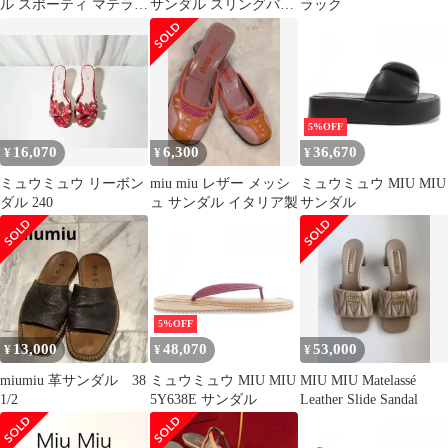
ル スポーティ マテラッ
サンダル スリングバッ
ラック
セレザー 5X135E 36 1/2
ク リボン ナッパレザー
サイズ メタルロゴ ホワ
マテラッセ
イト ゴールド金具
miumiu
5%OFF
16,070
6,300
36,670
¥
¥
¥
ミュウミュウ リーボン
miu miu レザー メッシ
ミュウミュウ MIU MIU
ダル 240
ュ サンダル イタリア製
サンダル
5%OFF
13,000
48,070
53,000
¥
¥
¥
miumiu 革サンダル 38
ミュウミュウ MIU MIU
MIU MIU Matelassé
1/2
5Y638E サンダル
Leather Slide Sandal