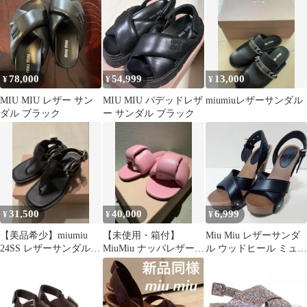
78,000
54,999
13,000
¥
¥
¥
MIU MIU レザー サン
MIU MIU パデッドレザ
miumiuレザーサンダル
ダル ブラック
ー サンダル ブラック
31,500
40,000
6,999
¥
¥
¥
【美品希少】miumiu
【未使用・箱付】
Miu Miu レザーサンダ
24SS レザーサンダル
MiuMiu ナッパレザー
ル ウッドヒール ミュウ
37 トングサンダル
パファー サンダル ピン
ミュウ 23.5
ク 36