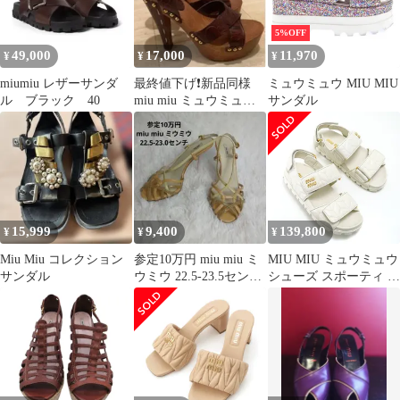
5%OFF
49,000
17,000
11,970
¥
¥
¥
miumiu レザーサンダ
最終値下げ❗️新品同様
ミュウミュウ MIU MIU
ル ブラック 40
miu miu ミュウミュウ
サンダル
サンダル
15,999
9,400
139,800
¥
¥
¥
Miu Miu コレクション
参定10万円 miu miu ミ
MIU MIU ミュウミュウ
サンダル
ウミウ 22.5-23.5センチ
シューズ スポーティ マ
相当 サンダル
テラッセレザー サンダ
ル 5X135E 88 レディー
ス ブラック ホワイト
マテラッセ スポーツサ
ンダル ロゴ