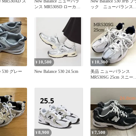
ce MR530AD ス
New Balance ニューバラ
New Balance 530 JPB ブ
ンス MR530SD ローカッ
ック ニューバラン
ト スニーカー size23.5/シ
25cm
ルバー 白 ■■レディース
10,500
10,300
¥
¥
ce 530 グレー
New Balance 530 24.5cm
美品 ニューバランス
MR530SG 25cm スニー
ー 白 シルバー
8,900
7,500
¥
¥