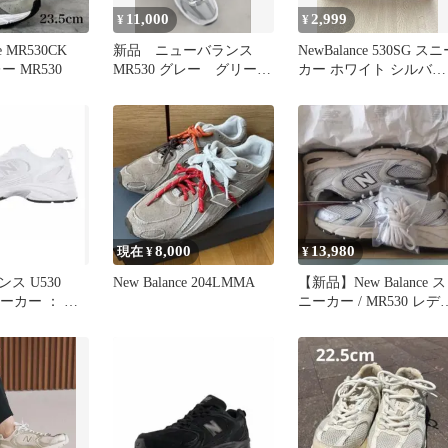
11,000
2,999
¥
¥
ce MR530CK
新品 ニューバランス
NewBalance 530SG ス
レー MR530
MR530 グレー グリーン
カー ホワイト シルバ
レーベルリラクシング
ー ニューバランス
24㎝
8,000
13,980
現在 ¥
¥
ス U530
New Balance 204LMMA
【新品】New Balance ス
ニーカー ： ホ
ニーカー / MR530 レデ
ース 24cm