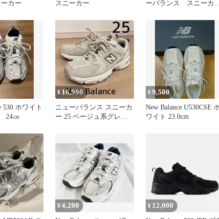
ニーカー
スニーカー
ーバランス スニーカ
ー MR530TA 24cm シ
バー
16,990
9,500
¥
¥
ce 530 ホワイト
ニューバランス スニーカ
New Balance U530CSE 
 24㎝
ー 25 ベージュ系グレー
ワイト 23.0cm
系 530SH
4,200
12,000
¥
¥