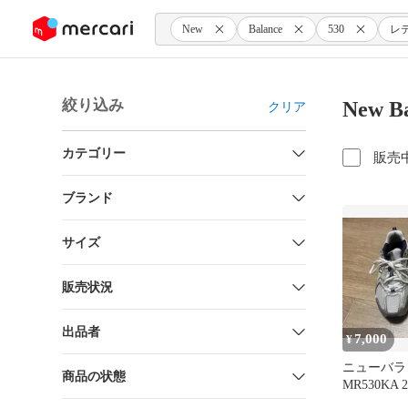
ンツにスキップ
New
Balance
530
レ
絞り込み
New 
クリア
カテゴリー
販売
ブランド
サイズ
販売状況
出品者
7,000
¥
ニューバラ
商品の状態
MR530KA 
カー