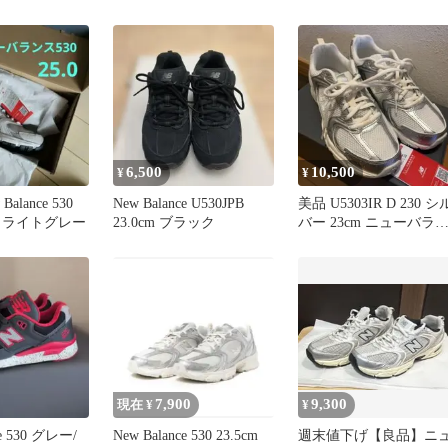
4.5
カー
6,500
10,500
¥
¥
 Balance 530
New Balance U530JPB
美品 U5303IR D 230 シ
 ライトグレー
23.0cm ブラック
バー 23cm ニューバラ
ス
7,900
9,300
現在 ¥
¥
ce 530 グレー/
New Balance 530 23.5cm
週末値下げ【良品】ニ