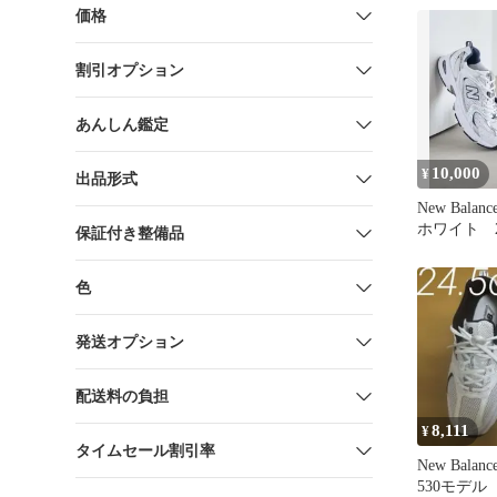
価格
割引オプション
あんしん鑑定
10,000
¥
出品形式
New Bala
ホワイト 24
保証付き整備品
色
発送オプション
配送料の負担
8,111
¥
タイムセール割引率
New Bala
530モデ