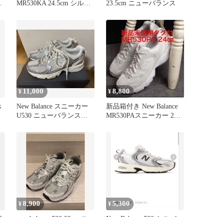
MR530KA 24.5cm シルバ
23.5cm ニューバランス
ル
ー
11,000
8,800
¥
¥
ホ
New Balance スニーカー
新品箱付き New Balance
U530 ニューバランス
MR530PAスニーカー 24
24.5cm
㎝
8,900
5,300
¥
¥