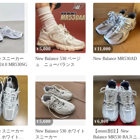
5,000
11,000
¥
¥
nce スニーカー
New Balance 530 ベージ
New Balance MR530AD
.0 MR530SG
ュ ニューバランス
5,600
6,800
¥
¥
nce スニーカー
New Balance 530 ホワイト
【emmi別注】New
ル ホワイト＆
スニーカー
Balance MR530 BAスニ