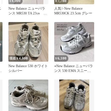
8,000
7,780
¥
¥
ニ
New Balance ニューバラ
人気✨New Balance
ンス MR530 TA 23㎝ ア
MR530CK 23.5cm グレー
ローズ購入
4,000
6,100
現在 ¥
¥
New Balance 530 ホワイト
⭐︎New Balance ニューバラ
ス
シルバー
ンス 530 EMA スニーカ
ー 白