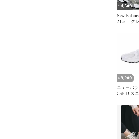
4,500
¥
New Balan
23.5cm グ
9,200
¥
ニューバラン
CSE D ス
ワイト