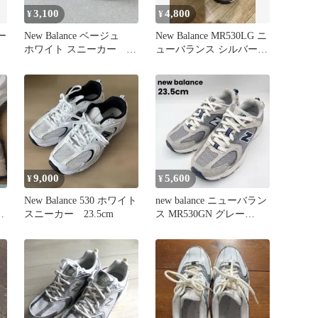
3,100
4,800
¥
¥
ニー
New Balance ベージュ
New Balance MR530LG ニ
ホワイト スニーカー
ューバランス シルバー
MR530SH 23cm
24.5cm
9,000
5,600
¥
¥
New Balance 530 ホワイト
new balance ニューバラン
ィ
スニーカー 23.5cm
ス MR530GN グレー
23.5cm