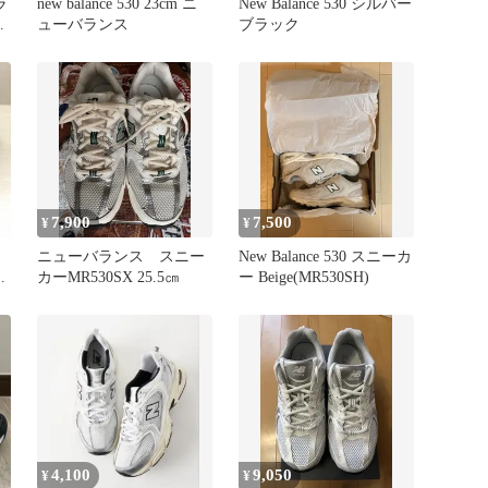
ラ
new balance 530 23cm ニ
New Balance 530 シルバー
ス
ューバランス
ブラック
7,900
7,500
¥
¥
ニューバランス スニー
New Balance 530 スニーカ
カ
カーMR530SX 25.5㎝
ー Beige(MR530SH)
4,100
9,050
¥
¥