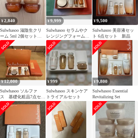
2,840
9,999
9,500
¥
¥
¥
Sulwhasoo 滋陰生クリ
Sulwhasoo セラムやク
Sulwhasoo 美容液セッ
ーム 5ml 2個セット
レンジングフォーム等
ト 6点セット 新品
カプセルセラム24包
４点セット
12,000
999
9,800
¥
¥
¥
Sulwhasoo ソルファ
Sulwhasoo スキンケア
Sulwhasoo Essential
ス 基礎化粧品7点セッ
トライアルセット
Revitalizing Set
ト