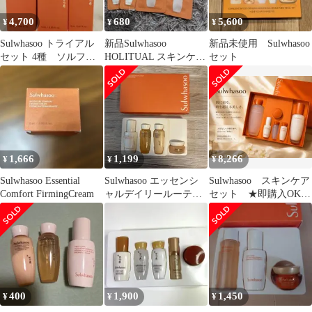
4,700
680
5,600
¥
¥
¥
Sulwhasoo トライアル
新品Sulwhasoo
新品未使用 Sulwhasoo
セット 4種 ソルファ
HOLITUAL スキンケア
セット
ス 雪花秀 たっぷり
セット
サイズ
1,666
1,199
8,266
¥
¥
¥
Sulwhasoo Essential
Sulwhasoo エッセンシ
Sulwhasoo スキンケア
Comfort FirmingCream
ャルデイリールーティ
セット ★即購入OK
ンキット 4点セット
★並行輸入品
400
1,900
1,450
¥
¥
¥