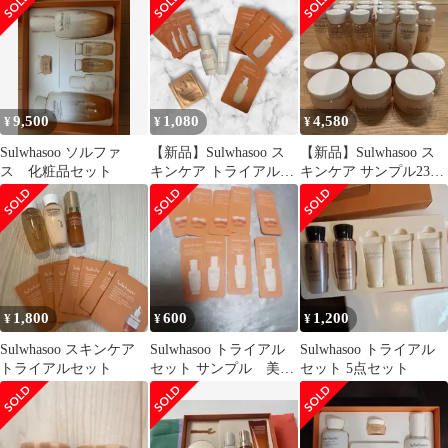
9,500
1,080
4,580
¥
¥
¥
Sulwhasoo ソルファ
【新品】Sulwhasoo ス
【新品】Sulwhasoo ス
ス 化粧品セット
キンケア トライアルセ
キンケア サンプル23点
ット サンプル11点
セット
1,800
600
1,200
¥
¥
¥
Sulwhasoo スキンケア
Sulwhasoo トライアル
Sulwhasoo トライアル
トライアルセット
セット サンプル 美容
セット 5点セット
液 クリーム