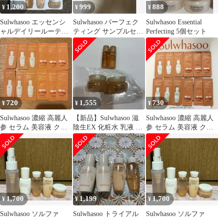
1,200
999
888
¥
¥
¥
Sulwhasoo エッセンシ
Sulwhasoo パーフェク
Sulwhasoo Essential
ャルデイリールーティ
ティング サンプルセッ
Perfecting 5個セット
ンキット 4点セット
ト
720
1,555
730
¥
¥
¥
Sulwhasoo 濃縮 高麗人
【新品】Sulwhasoo 滋
Sulwhasoo 濃縮 高麗人
参 セラム 美容液 クリ
陰生EX 化粧水 乳液 ク
参 セラム 美容液 クリ
ーム サンプルセット
リーム サンプル 4個
ーム サンプルセット
1,700
1,199
1,700
¥
¥
¥
Sulwhasoo ソルファ
Sulwhasoo トライアル
Sulwhasoo ソルファ