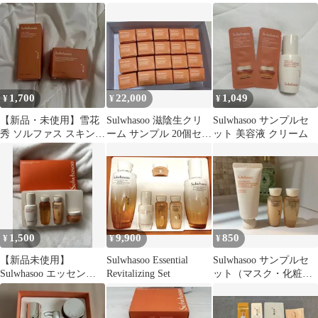
グ クリーム EX
ンプルサイズ
1,700
22,000
1,049
¥
¥
¥
【新品・未使用】雪花
Sulwhasoo 滋陰生クリ
Sulwhasoo サンプルセ
秀 ソルファス スキンケ
ーム サンプル 20個セッ
ット 美容液 クリーム
ア 2点ミニセット
ト
1,500
9,900
850
¥
¥
¥
【新品未使用】
Sulwhasoo Essential
Sulwhasoo サンプルセ
Sulwhasoo エッセンシ
Revitalizing Set
ット（マスク・化粧
ャル デイリー ルーティ
水・乳液）【新品・正
ン キット
規品】