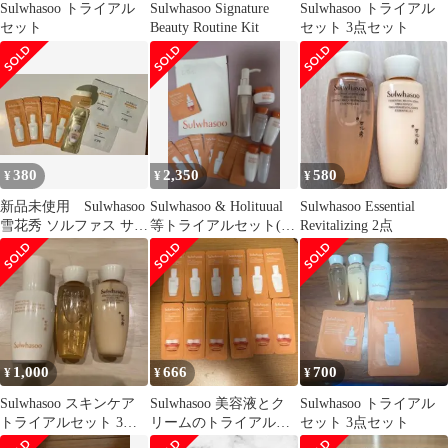
Sulwhasoo トライアル
Sulwhasoo Signature
Sulwhasoo トライアル
セット
Beauty Routine Kit
セット 3点セット
380
2,350
580
¥
¥
¥
新品未使用 Sulwhasoo
Sulwhasoo & Holituual
Sulwhasoo Essential
雪花秀 ソルファス サン
等トライアルセット(詳
Revitalizing 2点
プルセット
細写真有
1,000
666
700
¥
¥
¥
Sulwhasoo スキンケア
Sulwhasoo 美容液とク
Sulwhasoo トライアル
トライアルセット 3点
リームのトライアルセ
セット 3点セット
セット
ット12包（6+6）