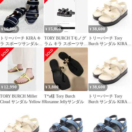
レザー サンダル レディ
レザー サンダル レディ
ース 新品
ース 新品
16,000
15,000
38,600
¥
¥
¥
トリーバーチ KIRA キ
TORY BURCH Tモノグ
トリーバーチ Tory
ラ スポーツサンダル
ラム キラ スポーツサン
Burch サンダル KIRA
7.5M ネイビー ホワイ
ダル
SPORT SANDAL キラ
ト
スポーツ サンダル
1443281045/ レザー サ
ンダル レディース 新品
12,990
3,800
38,600
¥
¥
¥
TORY BURCH Miller
T*a様 Tory Burch
トリーバーチ Tory
Cloud サンダル Yellow 8
Roxanne Jellyサンダル
Burch サンダル KIRA
SPORT SANDAL キラ
スポーツ 1443281046/
レザー サンダル レディ
ース 新品