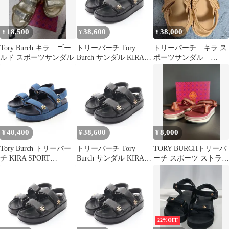
イファミリー溝口店 26
No.名久2204
18,500
38,600
38,000
¥
¥
¥
Tory Burch キラ ゴー
トリーバーチ Tory
トリーバーチ キラ ス
ルド スポーツサンダル
Burch サンダル KIRA
ポーツサンダル
SPORT SANDAL キラ
24cm TORY BURCH
スポーツ 1443280016/
レザー サンダル レディ
ース 新品
40,400
38,600
8,000
¥
¥
¥
Tory Burch トリーバー
トリーバーチ Tory
TORY BURCHトリーバ
チ KIRA SPORT
Burch サンダル KIRA
ーチ スポーツ ストラッ
SANDAL サンダル
SPORT SANDAL キラ
ピー サンダル 箱付き
スポーツ 1443280017/
レザー サンダル レディ
ース 新品
22%OFF