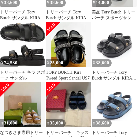
38,600
38,600
14,000
¥
¥
¥
トリーバーチ Tory
トリーバーチ Tory
美品 Tory Burch トリー
Burch サンダル KIRA
Burch サンダル KIRA
バーチ スポーツサンダ
SPORT SANDAL キラ
SPORT SANDAL キラ
ル ブラック US8M（約
スポーツ 1443280016/
スポーツ 1443280017/
25cm）
レザー サンダル レディ
レザー サンダル レディ
ース 新品
ース 新品
74,530
25,000
38,600
¥
¥
¥
トリーバーチ キラ スポ
TORY BURCH Kira
トリーバーチ Tory
ーツ サンダル
Tweed Sport Sandal US7
Burch サンダル KIRA
SPORT SANDAL キラ
スポーツ 1443280015/
レザー サンダル レディ
ース 新品
31,000
35,000
38,600
¥
¥
¥
なつきさま専用トリー
トリーバーチ キラス
トリーバーチ Tory