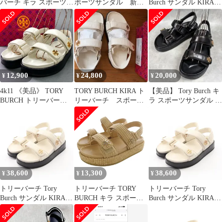
バーチ キラ スポーツサ
ポーツサンダル 新品
Burch サンダル KIRA
ンダル ラフィア
未使用 デニム スポ
SPORT SANDAL キラ
サン 24.5
スポーツ 1589544016/
デニム レザー サンダル
レディース 新品
12,900
24,800
20,000
¥
¥
¥
4k11 《美品》 TORY
TORY BURCH KIRA ト
【美品】 Tory Burch キ
BURCH トリーバーチ
リーバーチ スポーツ
ラ スポーツサンダル レ
Kira Sport Sandal スポー
サンダル ホワイト 7
ザー ブラック US7
ツサンダル 144328 7M
24cm ホワイト シュー
ズ 箱付き
38,600
13,300
38,600
¥
¥
¥
トリーバーチ Tory
トリーバーチ TORY
トリーバーチ Tory
Burch サンダル KIRA
BURCH キラ スポーツ
Burch サンダル KIRA
SPORT SANDAL キラ
サンダル ストラップ
SPORT SANDAL キラ
スポーツ 1443281047/
7.5M ベージュ 159919
スポーツ 1443281046/