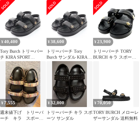
SANDAL キラ スポーツ
SPORT SANDAL キラ
SANDAL 144328 サンダ
サンダル サンダル
スポーツ 1443280017 レ
ル 5.5 アイボリー系 山
ザー サンダル レディー
羊革 レザー
ス 新品
40,400
38,600
23,900
¥
¥
¥
Tory Burch トリーバー
トリーバーチ Tory
トリーバーチ TORY
チ KIRA SPORT
Burch サンダル KIRA
BURCH キラ スポーツ
SANDAL キラ スポーツ
SPORT SANDAL キラ
サンダル レザー 6 23cm
サンダル
スポーツ 1443280017 レ
黒 ブラック 144328
ザー サンダル レディー
/AK3
ス 新品
7,555
32,000
70,050
¥
¥
¥
週末値下げ トリーバ
トリーバーチ キラ スポ
TORY BURCH メローレ
ーチ キラ スポーツ
ーツ サンダル
ザーサンダル 送料無料
サンダル 26センチ