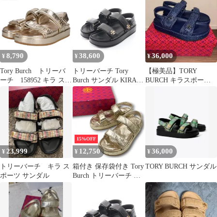
8,790
38,600
36,000
¥
¥
¥
Tory Burch トリーバ
トリーバーチ Tory
【極美品】TORY
ーチ 158952 キラ スポ
Burch サンダル KIRA
BURCH キラスポーツ
ーツ サンダル 7 1/2
SPORT SANDAL キラ
サンダル ネイビー 箱
スポーツ 1443280015/
付き
レザー サンダル レディ
ース 新品
15%OFF
23,999
12,750
36,000
¥
¥
¥
トリーバーチ キラ ス
箱付き 保存袋付き Tory
TORY BURCH サンダル
ポーツ サンダル
Burch トリーバーチ キ
ラ スポーツサンダル シ
ューズ 靴 158952 金 ゴ
ールド 24cm レディー
ス 夏 ゴーゴー古着マル