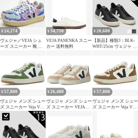
メンズ レディース オー
ガニックレザー サステ
ナブル 靴 ブラジルシン
プル ローテク
24,274
34,750
20,600
¥
¥
¥
ヴェジャ／VEJA シュ
VEJA PANENKA スニー
【新品】種類3：BLK-
ーズ スニーカー 靴 ロ
カー 送料無料
WHT/25cm ヴェジャ ス
ーカット メンズ 男性
ニーカー VEJA CAMPO
男性用 レザー 革 本革
カンポ べジャ シューズ
パープル 紫 VXMS-
靴 カンポ スニーカー
3081A V1020 00C80 V-
メンズ レディース クロ
10 Sneakers
ムフリーレザー サステ
ナブル シンプル ローテ
ク
57,800
26,480
57,800
¥
¥
¥
ヴェジャ メンズ シュー
ヴェジャ メンズ シュー
ヴェジャ メンズ シュー
ズ スニーカー Veja V10
ズ スニーカー VEJA
ズ スニーカー Veja V10
Prime WhiteBlackMil ホ
V10 Extra
Pure Black Tent ブラッ
ワイト
WhiteBlackSahara ホワ
ク
イト