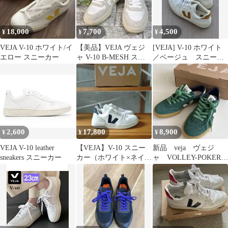
18,000
7,700
4,500
¥
¥
¥
VEJA V-10 ホワイト/イ
【美品】VEJA ヴェジ
[VEJA] V-10 ホワイト
エロー スニーカー
ャ V-10 B-MESH スニ
／ベージュ スニーカ
ーカー ベージュ 24
ー EUR37
2,600
17,800
8,900
¥
¥
¥
VEJA V-10 leather
【VEJA】V-10 スニー
新品 veja ヴェジ
sneakers スニーカー
カー（ホワイト×ネイビ
ャ VOLLEY-POKER
ー）
PIEERE-スニーカー