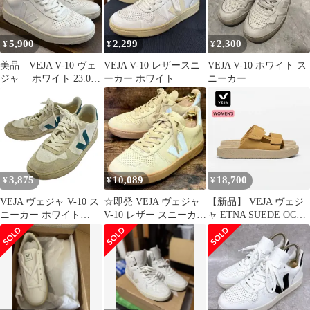
5,900
2,299
2,300
¥
¥
¥
美品 VEJA V-10 ヴェ
VEJA V-10 レザースニ
VEJA V-10 ホワイト ス
ジャ ホワイト 23.0cm
ーカー ホワイト
ニーカー
サイズ36
3,875
10,089
18,700
¥
¥
¥
VEJA ヴェジャ V-10 ス
☆即発 VEJA ヴェジャ
【新品】 VEJA ヴェジ
ニーカー ホワイト
V-10 レザー スニーカー
ャ ETNA SUEDE OCRE
25cm
23cm ベージュ
ALMOND エトナ スエ
ード サンダル レディー
ス ストラップサンダル
スエードサンダル 厚底
軽量 ブラジル製 23 24
25 SA3221355 ETNA
W'S (260316)