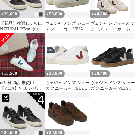
20,600
59,800
44,800
¥
¥
¥
【新品】種類13：WHT-
ヴェジャ メンズ シュー
ヴェジャ レディース シ
NATURAL/27cm ヴェジ
ズ スニーカー VEJA
ューズ スニーカー レザ
ャ スニーカー VEJA
V90 Extra WhiteCyp ホ
ー VEJA Womens V10
CAMPO カンポ べジャ
ワイト
Prime Leather Sneakers
シューズ 靴 カンポ ス
Pure Black Parme ブラッ
ニーカー メンズ レディ
ク
ース クロムフリーレザ
ー サステナブル シンプ
ル ローテク
16,500
23,980
28,480
¥
¥
¥
m*o様 新品未使用
ヴェジャ メンズ シュー
ヴェジャ メンズ シュー
【VEJA】V-10 レザー
ズ スニーカー VEJA
ズ スニーカー VEJA
トリコロール（定番人
V12
V12 BlackWhiteDun ホ
気カラー）
ExtraWhiteMarsalaNautic
ワイト
o ホワイト
20,600
29,980
¥
¥