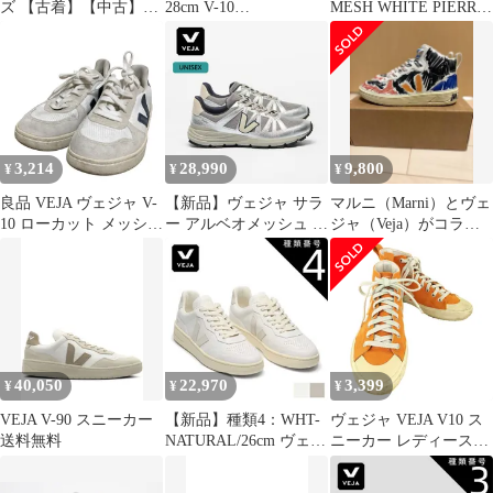
ズ 【古着】【中古】
28cm V-10
MESH WHITE PIERRE
【送料無料】
CHROMEFREE
25cm
LEATHER VX0503123B
ローカット カーフ スエ
ード ブラジル製
WHITE SABLE
SAHARA 18002079
3,214
28,990
9,800
¥
¥
¥
良品 VEJA ヴェジャ V-
【新品】ヴェジャ サラ
マルニ（Marni）とヴェ
10 ローカット メッシュ
ー アルベオメッシュ ピ
ジャ（Veja）がコラボ
スニーカー 24cm ホワ
エールシルバー スニー
レーションした「V-
イト レディース 古着
カー メンズ レディース
15」
中古 USED
軽量 通気性 リサイクル
素材 Vibramソール
VEJA SALAR
ALVEOMESH PIERRE
SILVER ST1820968 べ
40,050
22,970
3,399
¥
¥
¥
ジャ (260224)
VEJA V-90 スニーカー
【新品】種類4：WHT-
ヴェジャ VEJA V10 ス
送料無料
NATURAL/26cm ヴェジ
ニーカー レディース
ャ スニーカー VEJA V-
JPN：24
90 べジャ シューズ 靴