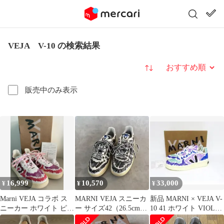
VEJA V-10 の検索結果
並び替え
販売中のみ表示
16,999
10,570
33,000
¥
¥
¥
Marni VEJA コラボ ス
MARNI VEJA スニーカ
新品 MARNI × VEJA V-
ニーカー ホワイト ピン
ー サイズ42（26.5cm）
10 41 ホワイト VIOLET
ク マルニ 箱あり
コラボ 総柄
マルニ