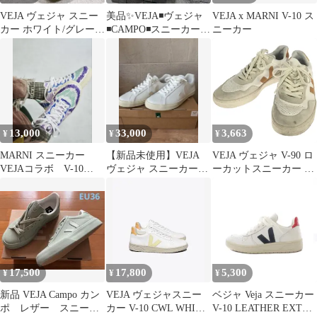
VEJA ヴェジャ スニー
美品✨VEJA◾️ヴェジャ
VEJA x MARNI V-10 ス
カー ホワイト/グレー系
◾️CAMPO◾️スニーカー◾️
ニーカー
レザー ロゴ
レザー◾️22cm
13,000
33,000
3,663
¥
¥
¥
MARNI スニーカー
【新品未使用】VEJA
VEJA ヴェジャ V-90 ロ
VEJAコラボ V-10
ヴェジャ スニーカー
ーカットスニーカー ホ
VEJA X
ESPLAR レディース 37
ワイト 25.5cm
17,500
17,800
5,300
¥
¥
¥
新品 VEJA Campo カン
VEJA ヴェジャスニー
ベジャ Veja スニーカー
ポ レザー スニーカ
カー V-10 CWL WHITE
V-10 LEATHER EXTRA