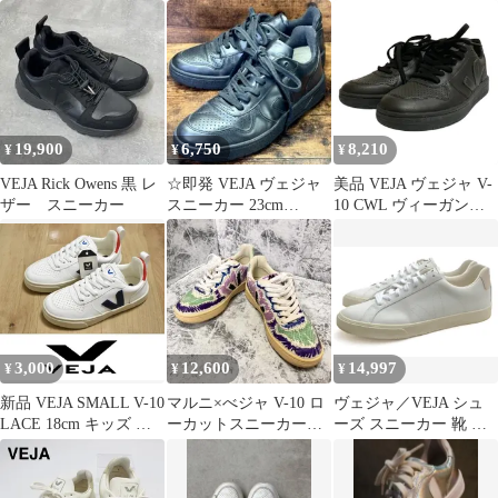
ーEU36 23cm
SUN PEACH
WHITE NAUTICO
PEKIN 21.5cm 白 ホワ
イト 赤 レッド ネイビ
ー /RI ■OS
19,900
6,750
8,210
¥
¥
¥
VEJA Rick Owens 黒 レ
☆即発 VEJA ヴェジャ
美品 VEJA ヴェジャ V-
ザー スニーカー
スニーカー 23cm
10 CWL ヴィーガンレ
EUR37 定番 V10モデル
ザー ローカット スニー
カー 23cm オールブラ
ック レディース 古着
中古 USED
3,000
12,600
14,997
¥
¥
¥
新品 VEJA SMALL V-10
マルニ×べジャ V-10 ロ
ヴェジャ／VEJA シュ
LACE 18cm キッズ 子
ーカットスニーカー
ーズ スニーカー 靴 ロ
供用 ヴェジャ スニーカ
23cm マルチカラー 箱
ーカット メンズ 男性
ー
付き
男性用 レザー 革 本革
オフホワイト 白 ホワイ