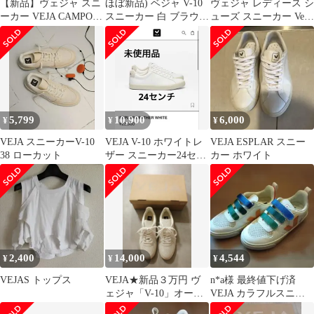
【新品】ヴェジャ スニ
ほぼ新品) ベジャ V-10
ヴェジャ レディース シ
ーカー VEJA CAMPO
スニーカー 白 ブラウン
ューズ スニーカー Veja
BOLD SUEDE べジャ
220
V10 Trainers Ex
カンポボールドスエー
WhiteBlack ホワイト
ド 靴 シューズ メンズ
レディース スエード カ
ンポボールド ブラジル
製 エコシューズ ローテ
ク
5,799
10,900
6,000
¥
¥
¥
VEJA スニーカーV-10
VEJA V-10 ホワイトレ
VEJA ESPLAR スニー
38 ローカット
ザー スニーカー24セン
カー ホワイト
チ
2,400
14,000
4,544
¥
¥
¥
VEJAS トップス
VEJA★新品３万円 ヴ
n*a様 最終値下げ済
ェジャ「V-10」オール
VEJA カラフルスニー
ホワイトレザースニー
カー キッズ