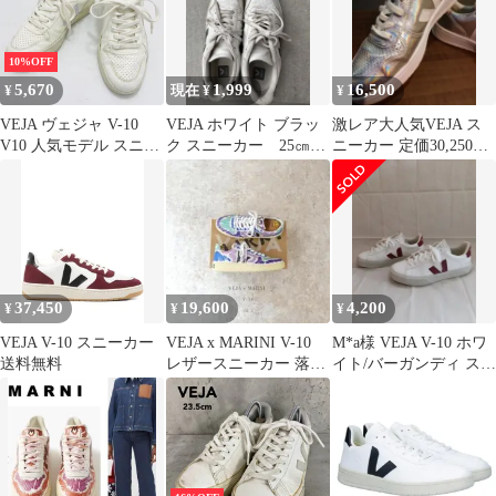
ト VJEA002001
ESPLAR LOW 定番
10%OFF
5,670
1,999
16,500
¥
現在 ¥
¥
VEJA ヴェジャ V-10
VEJA ホワイト ブラッ
激レア大人気VEJA ス
V10 人気モデル スニー
ク スニーカー 25㎝
ニーカー 定価30,250円
カー 38 24cm レザー ホ
v-10
レインボーシルバーメ
ワイト レディース 定番
タリック
サステナブル エコ素材
通学 通勤 カジュアル
メンテナンス クリーニ
ング済み 完売品 インス
タ映え 大人カジュアル
37,450
19,600
4,200
¥
¥
¥
ローカットhws02534
VEJA V-10 スニーカー
VEJA x MARINI V-10
M*a様 VEJA V-10 ホワ
送料無料
レザースニーカー 落書
イト/バーガンディ スニ
き 42
ーカー サイズ表記37