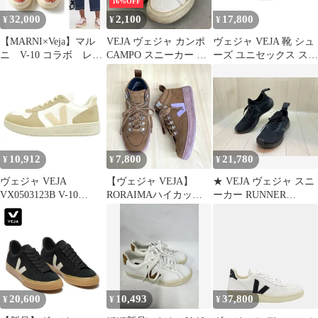
16%OFF
32,000
2,100
17,800
¥
¥
¥
【MARNI×Veja】マル
VEJA ヴェジャ カンポ
ヴェジャ VEJA 靴 シュ
ニ V-10 コラボ レザ
CAMPO スニーカー ホ
ーズ ユニセックス スニ
ー スニーカー
ワイト スエードロゴ ロ
ーカー ローカットスニ
ーカット シューズ 紐靴
ーカー V-10 VX0702901
替え紐なし ブラジル製
ホワイト
カジュアル 普段使い タ
ウンユース サステナブ
ル Vマーク 靴 古着 中
古 23.5cm ★ ■■
10,912
7,800
21,780
¥
¥
¥
ヴェジャ VEJA
【ヴェジャ VEJA】
★ VEJA ヴェジャ スニ
VX0503123B V-10
RORAIMAハイカット
ーカー RUNNER
CHROMEFREE
スニーカー シューズ 靴
STYLE 2 V-KNIT メン
LEATHER クロムフリ
22 ブラウン×パープル
ズ サイズ27 ブラック
ーレザー スエード ロー
⭐︎
通年
カットスニーカー ベー
ジュ系 ホワイト系
28cm【新古品】【未使
用】【中古】
20,600
10,493
37,800
¥
¥
¥