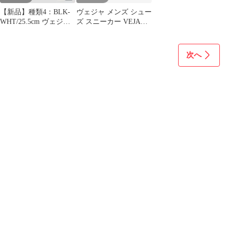
【新品】種類4：BLK-
ヴェジャ メンズ シュー
WHT/25.5cm ヴェジャ
ズ スニーカー VEJA
スニーカー VEJA
V90 WalnutBlack ブラッ
CAMPO カンポ べジャ
ク
シューズ 靴 カンポ ス
次へ
ニーカー メンズ レディ
ース クロムフリーレザ
ー サステナブル シンプ
ル ローテク