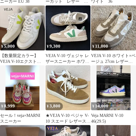
ニーカー EU 38
ーカット レザー ス
ワイト 36
ニーカー v-10
5,000
9,300
11,000
¥
¥
¥
【数量限定カラー】
VEJA V-10 ヴェジャ レ
VEJA V-10 ホワイト×ベ
VEJA V-10エクストラ
ザースニーカー ホワイ
ージュ 27cm レザース
ホワイト/蛍光イエロー
ト 28.5cm
ニーカー
スニーカー
8,999
3,800
14,000
¥
¥
¥
セール！veja×MARNI
★VEJA V-10 ベジャ V-
Veja MARNI V-10
スニーカー
10 スエード レザースニ
46(29.5)
ーカー 25.5