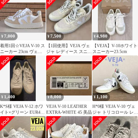
カー26cm
7,000
7,500
4,980
¥
¥
¥
着用1回☆VEJA V-10 ス
【1回使用】VEJA ヴェ
【VEJA】V-10ホワイト
ニーカー 23cm ヴェジ
ジャ レディース スニー
スニーカー23.5cm
ャ ベージュ
カー V-10 23cm
1,400
8,000
1,100
¥
¥
¥
K*S様 VEJA V-12 ホワ
VEJA V-10 LEATHER
H*0様 VEJA V-10 ヴェ
イト×グリーン EUR43
EXTRA-WHITE 45 美品
ジャ トリコロール レザ
JP28cm
ースニーカー ユニセッ