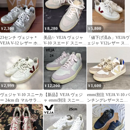
2,300
8,280
5,800
¥
¥
¥
23センチ ヴェジャ＊
美品✨️ VEJA ヴェジャ
「値下げ済み」VEJAヴ
VEJA V-12 レザー ホワ
V-10 スエード スニーカ
ェジャ V12レザー スニ
イト スニーカー
ー マルチカラー 24
ーカー EU39 白 箱付
き
2,999
12,200
1,600
¥
¥
¥
ヴェジャ V-10 スニーカ
【新品】VEJA ヴェジ
emmi別注 VEJA V-10 パ
ー 24cm 白 マルサラ
ャ emmi別注 スニーカ
ンチングレザースニー
VEJA レザースエード
ー V-10 紫 24㎝
カー 23cm 白×薄青