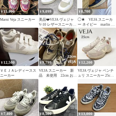
15,000
9,099
8,700
¥
¥
¥
Marni Veja スニーカー
美品❤️VEJA ヴェジャ
◯★ VEJA スニーカ
V-10 レザースニーカー
ー ネイビー marlin ラ
ホワイト ベージュ 25
ンニングシューズ メ
ッシュ
12,500
9,799
12,200
¥
¥
¥
ＶＥＪＡレディースス
VEJA スニーカー 新
VEJA ヴェジャ ベンチ
ニーカー
品 未使用 22cm おま
ュリ スニーカー 25cm
け新聞ペーパー入り
アイボリー ピンク
外箱発送
7,400
8,500
13,000
¥
¥
¥