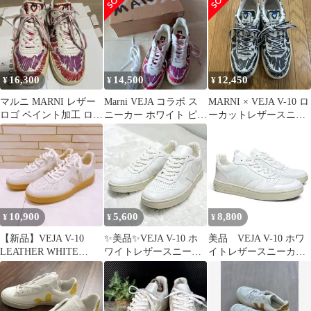
16,300
14,500
12,450
¥
¥
¥
マルニ MARNI レザー
Marni VEJA コラボ ス
MARNI × VEJA V-10 ロ
ロゴ ペイント加工 ロー
ニーカー ホワイト ピン
ーカットレザースニー
カット スニーカー
ク マルニ 26cm
カー 26cm
10,900
5,600
8,800
¥
¥
¥
【新品】VEJA V-10
✨美品✨VEJA V-10 ホ
美品 VEJA V-10 ホワ
LEATHER WHITE
ワイトレザースニーカ
イトレザースニーカ
NATURAL US9
ー
ー 37