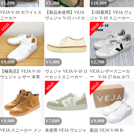
1,590
5,200
10,000
¥
¥
¥
VEJA V-10 ホワイトス
【新品未使用】VEJA
【1回着用】VEJA ヴェ
ニーカー
ヴェジャ V-15 ハイカッ
ジャ V-10 スニーカー
トスニーカー
レディース 25㎝ 白
9,000
5,400
2,700
¥
¥
¥
【極美品】VEJA V-10
ヴェジャ VEJA V-10 ロ
VEJA レザースニーカ
ヴェジャ レザー 本革
ーカットスニーカー シ
ー V-10 27.0cm ホワイ
白 ホワイト 23cm
ューズ 厚底 レザー ス
ト/ブラック/レッド
エード 切替 バイカラー
US8 25cm ベージュ 白
ホワイト /BB
9,900
7,600
9,000
¥
¥
¥
VEJA スニーカー メン
未使用 VEJA ヴェジャ
新品 VEJA V-90 B-