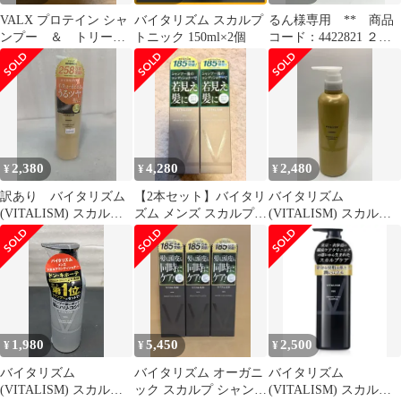
VALX プロテイン シャ
バイタリズム スカルプ
るん様専用 ** 商品
ンプー ＆ トリート
トニック 150ml×2個
コード：4422821 ２点
メントセット
セット + 商品コー
ド：6601681 ２点セッ
ト 訳あり バイタ
リズム スカルプケア シ
ャンプー ノンシリコン
メンズ 頭皮ケア クリニ
ック 500ml ... 6601681
2,380
4,280
2,480
¥
¥
¥
4580431513622
訳あり バイタリズム
【2本セット】バイタリ
バイタリズム
(VITALISM) スカルプ
ズム メンズ スカルプケ
(VITALISM) スカルプ
ケア シャンプー ノンシ
ア コンディショナー
ケア シャンプー 500ml
リコン 女性用
350ml
**4423206
500ml ... 6602555
4580431513660
4580431513660
1,980
5,450
2,500
¥
¥
¥
バイタリズム
バイタリズム オーガニ
バイタリズム
(VITALISM) スカルプ
ック スカルプ シャンプ
(VITALISM) スカルプ