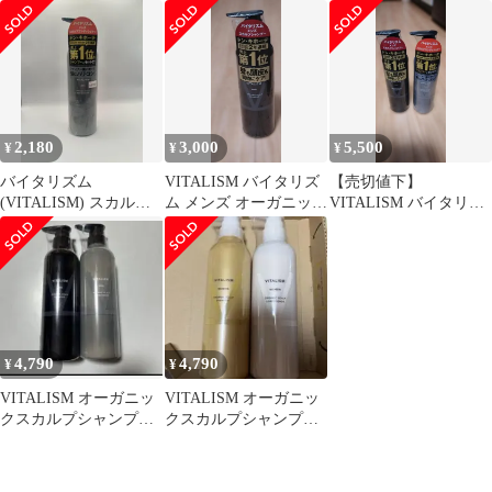
ケア コンディショナー
ー 男性用 3本セット 送
シャンプー メンズ
500ml **4422386
料無料！
4580431513639
2,180
3,000
5,500
¥
¥
¥
バイタリズム
VITALISM バイタリズ
【売切値下】
(VITALISM) スカルプ
ム メンズ オーガニック
VITALISM バイタリズ
ケア コンディショナ
スカルプシャンプー
ム メンズ シャンプー＆
ー 頭皮ケア
コンディショナ
500ml ... 6601853
4580431513639
4,790
4,790
¥
¥
VITALISM オーガニッ
VITALISM オーガニッ
クスカルプシャンプー
クスカルプシャンプー
&コンディショナーセ
&コンディショナー
ット