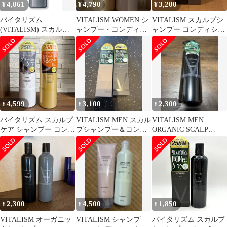
4,061
4,790
3,200
¥
¥
¥
肌の方に] [髪のボリュ
ーム感・乾燥やパサつ
バイタリズム
VITALISM WOMEN シ
VITALISM スカルプシ
き・汗や汚れにpms
(VITALISM) スカルプ
ャンプー・コンディシ
ャンプー コンディショ
ケア コンディショナー
ョナーセット
ナーセット
メンズ 【頭皮
4,599
3,100
2,300
¥
¥
¥
バイタリズム スカルプ
VITALISM MEN スカル
VITALISM MEN
ケア シャンプー コンデ
プシャンプー＆コンデ
ORGANIC SCALP
ィショナー 各500ml
ィショナーセット
SHAMPOO
2,300
4,500
1,850
¥
¥
¥
VITALISM オーガニッ
VITALISM シャンプ
バイタリズム スカルプ