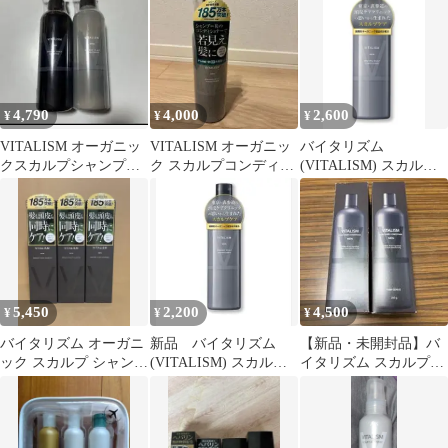
ディショナー
コンディショナー
500ml 1本
4,790
4,000
2,600
¥
¥
¥
VITALISM オーガニッ
VITALISM オーガニッ
バイタリズム
クスカルプシャンプー
ク スカルプコンディシ
(VITALISM) スカルプ
&コンディショナーセ
ョナー MEN
ケア コンディショナー
ット
メンズ
5,450
2,200
4,500
¥
¥
¥
バイタリズム オーガニ
新品 バイタリズム
【新品・未開封品】バ
ック スカルプ シャンプ
(VITALISM) スカルプ
イタリズム スカルプケ
ー 男性用 3本セット 送
ケア コンディショナ
アコンディショナー メ
料無料！
ー 350ｍ
ンズ2個セット