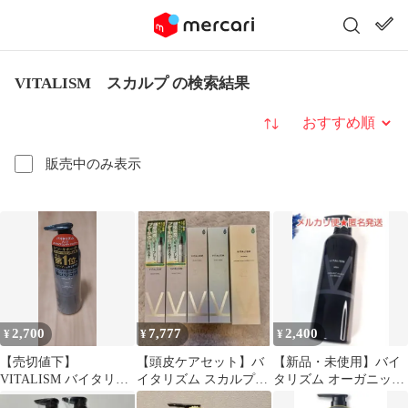
VITALISM スカルプ の検索結果
並び替え
販売中のみ表示
2,700
7,777
2,400
¥
¥
¥
【売切値下】
【頭皮ケアセット】バ
【新品・未使用】バイ
VITALISM バイタリズ
イタリズム スカルプト
タリズム オーガニック
ム メンズ スカルプコン
ニック& オーガニック
スカルプシャンプー