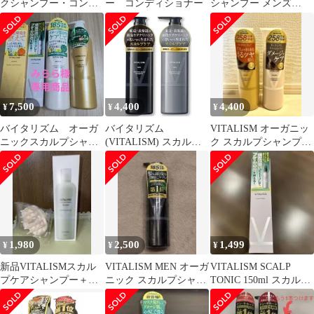
クシャンプー・コンデ
ー コンディショナー
シャンプー メンズ
ィショナーセット
350ml \\3000778
4580431513608
7,500
4,400
4,400
¥
¥
¥
バイタリズム オーガ
バイタリズム
VITALISM オーガニッ
ニックスカルプシャン
(VITALISM) スカルプ
ク スカルプシャンプー
プー・コンディショナ
ケア シャンプー & コ
＆コンディショナーセ
ー・トニック
ンディショナー セット
ット
各500ml メンズ 大容量
ポンプ式 トラベルセッ
ト
1,980
2,500
1,499
¥
¥
¥
新品VITALISMスカル
VITALISM MEN オーガ
VITALISM SCALP
プケアシャンプー＋
ニック スカルプシャン
TONIC 150ml スカルプ
haruシャンプーブラシ
プー
ケア
バイタリズム