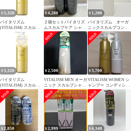
アミノ酸系洗浄成分
[脂性肌・乾燥肌・混合
5,320
4,280
1,200
¥
¥
¥
肌の方に] [髪のボリュ
ーム感・乾燥やパサつ
バイタリズム
２個セットバイタリズ
バイタリズム オーガ
き 8714b538
(VITALISM) スカルプ
ムスカルプケア シャン
ニックスカルプコンデ
ケア シャンプー ノンシ
プー オーガニック
ィショナー
リコン 女性用 【頭皮ケ
500ml
ア クリニック の思いか
ら生まれた スカルプ ケ
ア】 [国際的 オーガニ
ック 認証成分配合] う
ねり 痒み (レディース)
5,320
2,500
3,700
¥
¥
¥
500mlpms 8c05b339
バイタリズム
VITALISM MEN オーガ
VITALISM WOMEN シ
(VITALISM) スカルプ
ニック スカルプシャン
ャンプー コンディショ
ケア シャンプー ノンシ
プー
ナー セット
リコン 女性用 【頭皮ケ
ア クリニック の思いか
ら生まれた スカルプ ケ
ア】 [国際的 オーガニ
ック 認証成分配合] う
ねり 痒み (レディース)
2,850
2,999
4,340
¥
¥
¥
500mlpms 3ae8d80b