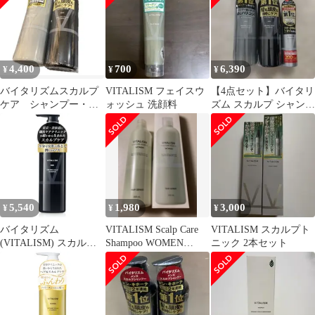
4,400
700
6,390
¥
¥
¥
バイタリズムスカルプ
VITALISM フェイスウ
【4点セット】バイタリ
ケア シャンプー・コ
ォッシュ 洗顔料
ズム スカルプ シャンプ
ンディション
ー&コンディショナー
＆トニック
5,540
1,980
3,000
¥
¥
¥
バイタリズム
VITALISM Scalp Care
VITALISM スカルプト
(VITALISM) スカルプ
Shampoo WOMEN
ニック 2本セット
シャンプー メンズ 【専
350mL
門家の知見をもとに開
発／根元ふんわりハ
リ・コシ感】 頭皮ケア
ノンシリコン 日本製 |