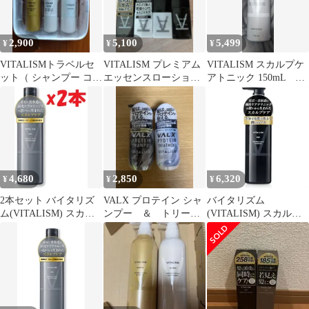
2,900
5,100
5,499
¥
¥
¥
VITALISMトラベルセ
VITALISM プレミアム
VITALISM スカルプケ
ット（ シャンプー コン
エッセンスローション
アトニック 150mL バ
ディショナー ボディソ
モイストミルク セット
イタリズム
ープ）
4,680
2,850
6,320
¥
¥
¥
2本セット バイタリズ
VALX プロテイン シャ
バイタリズム
ム(VITALISM) スカル
ンプー ＆ トリート
(VITALISM) スカルプ
プケア コンディショナ
メントセット
シャンプー メンズ 【専
ー メンズ 頭皮ケア (男
門家の知見をもとに開
性用) 350ml U2
発／根元ふんわりハ
リ・コシ感】 頭皮ケア
ノンシリコン 日本製 |
アミノ酸系洗浄成分
[脂性肌・乾燥肌・混合