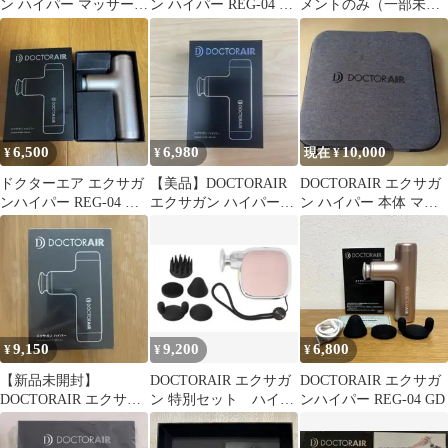
ン ハイパー マッサージ
ン ハイパー REG-04 ブ
メントのみ（一部未使
ガン 本体
ルー
用）
6,500
6,980
10,000
¥
¥
現在 ¥
ドクターエア エクサガ
【美品】DOCTORAIR
DOCTORAIR エクサガ
ンハイパー REG-04 シ
エクサガン ハイパー
ン ハイパー 本体 マッ
ャンパンゴールド
グリーン
サージガン
9,150
9,200
6,800
¥
¥
¥
【新品未開封】
DOCTORAIR エクサガ
DOCTORAIR エクサガ
DOCTORAIR エクサガ
ン 特別セット ハイパ
ンハイパー REG-04 GD
ンハイパー REG-04 WH
ー 本体 グレイッシュピ
ホワイト
ンク