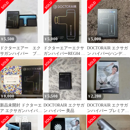
5,500
5,000
5,000
¥
¥
¥
ドクターエアー エク
ドクターエアーエクサ
DOCTORAIR エクサガ
サガンハイパー ブル
ガンハイパーREG04 ア
ン ハイパー(ハンディ
ー
イスブルー
マッサージガン)
8,000
5,500
2,200
¥
¥
¥
新品未開封 ドクターエ
DOCTORAIR エクサガ
DOCTORAIR エクサガ
ア エクサガンハイパー
ン ハイパー 美品
ンハイパー プレミアム
REG_04 ブルー
アタッチメント