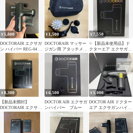
ー
5,800
1,500
7,550
¥
¥
¥
DOCTORAIR エクサガ
DOCTORAIR マッサー
✨【新品未使用品】ド
ン ハイパー REG-04 本
ジガン用 アタッチメン
クターエア エクサガン
体
トセット専用ポーチ付
ハイパー REG-04 PINK
き
8,300
6,500
5,000
¥
¥
¥
【新品未開封】
DOCTOR AIR エクサガ
DOCTOR AIR ドクター
DOCTORAIR エクサガ
ンハイパー ブルー
エア エクサガンハイパ
ン ハイパー REG-04 ブ
ー REG-06
ルー