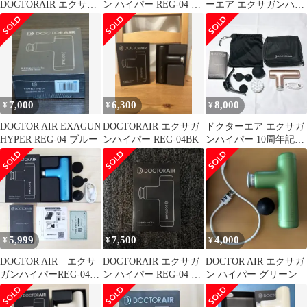
DOCTORAIR エクサガ
ン ハイパー REG-04 本
ーエア エクサガンハイ
ン ポケット 本体
体
パー REG-04 BL アイス
ブルー
7,000
6,300
8,000
¥
¥
¥
DOCTOR AIR EXAGUN
DOCTORAIR エクサガ
ドクターエア エクサガ
HYPER REG-04 ブルー
ンハイパー REG-04BK
ンハイパー 10周年記念
セット シャンパンゴー
ルド
5,999
7,500
4,000
¥
¥
¥
DOCTOR AIR エクサ
DOCTORAIR エクサガ
DOCTOR AIR エクサガ
ガンハイパーREG-04
ン ハイパー REG-04 本
ン ハイパー グリーン
ブルー※リコール品番
体
対象外