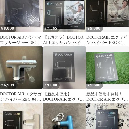
8,000
7,565
9,300
¥
¥
¥
DOCTOR AIR ハンディ
【15%オフ】DOCTOR
DOCTORAIR エクサガ
マッサージャー REG-
AIR エクサガン ハイパ
ン ハイパー REG-04プ
09×2台
ー REG-04
ラス付属品
6,999
9,000
9,300
¥
¥
¥
DOCTOR AIR エクサガ
【新品未使用】
新品未使用未開封！
ン ハイパー REG-04 マ
DOCTORAIR エクサガ
DOCTOR AIR エクサガ
ッサージ 黒
ン ハイパー REG-04 本
ン ハイパー ブルー
体