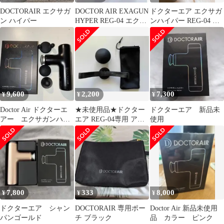
DOCTORAIR エクサガ
DOCTOR AIR EXAGUN
ドクターエア エクサガ
ン ハイパー
HYPER REG-04 エクサ
ンハイパー REG-04 マ
ガンハイパ
ッサージガン ジャン
ク
9,600
2,200
7,300
¥
¥
¥
Doctor Air ドクターエ
★未使用品★ドクター
ドクターエア 新品未
アー エクサガンハイ
エア REG-04専用 アタ
使用
パー
ッチメント 2種 ポーチ
付
7,800
333
8,000
¥
¥
¥
ドクターエア シャン
DOCTORAIR 専用ポー
Doctor Air 新品未使用
パンゴールド
チ ブラック
品 カラー ピンク