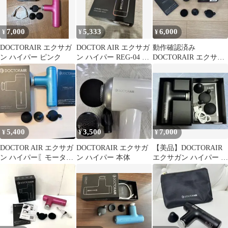
7,000
5,333
6,000
¥
¥
¥
DOCTORAIR エクサガ
DOCTOR AIR エクサガ
動作確認済み
ン ハイパー ピンク
ン ハイパー REG-04 ブ
DOCTORAIR エクサガ
ルー
ン ハイパー REG-04
5,400
3,500
7,000
¥
¥
¥
DOCTOR AIR エクサガ
DOCTORAIR エクサガ
【美品】DOCTORAIR
ン ハイパー〖モーター
ン ハイパー 本体
エクサガン ハイパー 本
交換の必要あり〗
体 充電ケーブル付き