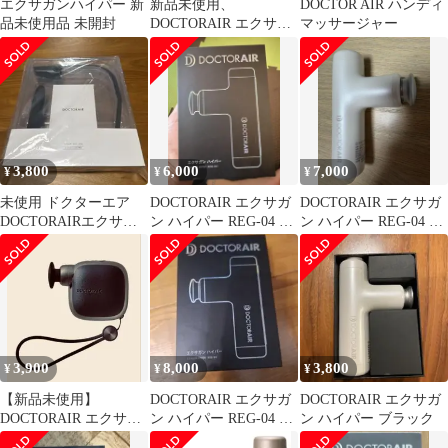
エクサガンハイパー 新
新品未使用、
DOCTOR AIR ハンディ
品未使用品 未開封
DOCTORAIR エクサガ
マッサージャー
ン ハイパー REG-04 す
3,800
6,000
7,000
¥
¥
¥
未使用 ドクターエア
DOCTORAIR エクサガ
DOCTORAIR エクサガ
DOCTORAIRエクサガ
ン ハイパー REG-04 本
ン ハイパー REG-04 本
ンLUXE専用バックア
体
体 新品
ーム
3,900
8,000
3,800
¥
¥
¥
【新品未使用】
DOCTORAIR エクサガ
DOCTORAIR エクサガ
DOCTORAIR エクサガ
ン ハイパー REG-04 本
ン ハイパー ブラック
ン ポケット 軽量 USB
体