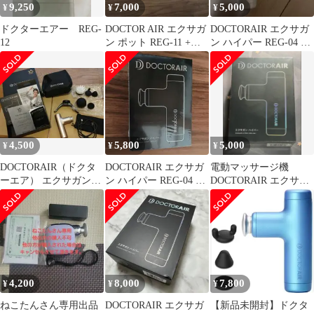
9,250
7,000
5,000
¥
¥
¥
ドクターエアー REG-
DOCTOR AIR エクサガ
DOCTORAIR エクサガ
12
ン ポット REG-11 +ア
ン ハイパー REG-04 本
タッチメントセット
体
4,500
5,800
5,000
¥
¥
¥
DOCTORAIR（ドクタ
DOCTORAIR エクサガ
電動マッサージ機
ーエア） エクサガンハ
ン ハイパー REG-04 ブ
DOCTORAIR エクサガ
イパー（１０周年記念
ラック
ン ハイパー REG-04 本
セット）
体
4,200
8,000
7,800
¥
¥
¥
ねこたんさん専用出品
DOCTORAIR エクサガ
【新品未開封】ドクタ