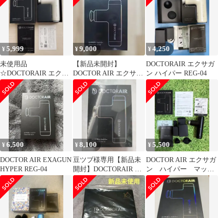
5,999
9,000
4,250
¥
¥
¥
未使用品
【新品未開封】
DOCTORAIR エクサガ
☆DOCTORAIR エクサ
DOCTOR AIR エクサガ
ン ハイパー REG-04
ガンハイパー REG-04
ン ハイパー REG-04
ホワイト☆
GD
6,500
8,100
5,500
¥
¥
¥
DOCTOR AIR EXAGUN
豆ツブ様専用【新品未
DOCTOR AIR エクサガ
HYPER REG-04
開封】DOCTORAIR エ
ン ハイパー マッサ
クサガンハイパー
ージャー ブラック 稼
REG-04
働品