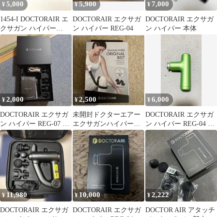
5,000
5,900
7,000
¥
¥
¥
1454-I DOCTORAIR エ
DOCTORAIR エクサガ
DOCTORAIR エクサガ
クサガン ハイパー
ン ハイパー REG-04
ン ハイパー 本体
REG-04 ピンク
2,000
2,500
6,000
¥
¥
¥
DOCTORAIR エクサガ
未開封ドクターエアー
DOCTORAIR エクサガ
ン ハイパー REG-07 の
エクサガンハイパーオ
ン ハイパー REG-04 本
アタッチメント
リジナルベルトREG-04
体
専用 純正
11,980
10,000
2,222
¥
¥
¥
DOCTORAIR エクサガ
DOCTORAIR エクサガ
DOCTOR AIR アタッチ