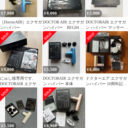
7,000
8,000
5,900
¥
¥
¥
［DoctorAIR］エクサガ
DOCTOR AIR エクサガ
DOCTORAIR エクサガ
ンハイパー
ンハイパー REG04 新
ン ハイパー マッサージ
品未開封
ガン
9,000
5,500
6,000
¥
¥
¥
にゅし様専用です、
DOCTORAIR エクサガ
ドクターエア エクサガ
DOCTORAIR エクサガ
ン ハイパー 本体
ンハイパー 10周年記念
ンハイパー REG-04 本
セット
体
5,500
6,900
¥
¥