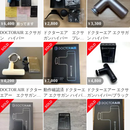
6,400
2,800
3,300
¥
¥
¥
DOCTORAIR エクサガ
ドクターエア エクサ
ドクターエア エクサガ
ン ハイパー
ガンハイパー プレミ
ン ハイパー
アム アタッチメン
ト REG-04AT
4,200
7,000
4,800
¥
¥
¥
DOCTOR AIR ドクター
動作確認済 ドクターエ
ドクターエアー エクサ
エアー エクサガンハ
ア エクサガン ハイパー
ガンハイパー/ブラック
イパー
REG-04 中古美品