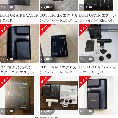
7,500
5,800
6,480
¥
¥
¥
DOCTOR AIR EXAGUN
DOCTOR AIR エクサガ
DOCTORAIR エクサガ
HYPER
ン ハイパー REG-04 ピ
ン ハイパー REG-04 本
ンク
体
6,200
5,000
6,800
¥
¥
¥
ユ*8様 新品開封品 ド
DOCTORAIR エクサガ
DOCTORAIR ハンディ
クターエア エクサガン
ン ハイパー REG-04 ブ
ーマッサージャー
ハイパー REG-04 Black
ルー
REG-04 ドクターエア
7,200
5,580
6,500
¥
¥
¥