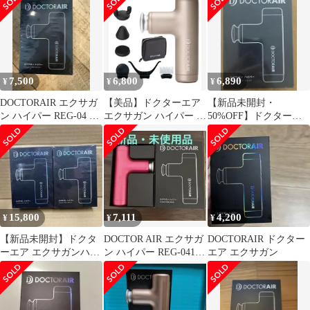
充電式
7,500
6,800
6,890
¥
¥
¥
DOCTORAIR エクサガ
【美品】ドクターエア
【新品未開封・
ン ハイパー REG-04 ブ
エクサガン ハイパー 10
50%OFF】ドクターエ
ラック
周年記念セット
ア エクサガンハイパー
パールホワイト
15,800
7,111
4,200
¥
¥
¥
【新品未開封】ドクタ
DOCTOR AIR エクサガ
DOCTORAIR ドクター
ーエア エクサガンハイ
ン ハイパー REG-041
エア エクサガン
パー ピンク 2個・リコ
ピンク【新品未使用】
ール対象外