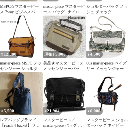
MSPC☆マスターピー
master-piece マスターピ
ショルダーバッグ メッ
ス 2way ビジネスバッ
ース バッグ | ナイロン
シュ チェック
グ キャリーオン
キャンバス ワンショル
MASTER PIECE 新品
ダーバッグ / ボディバ
人気
ッグ | ブラウン | 日本製
ブランド カバン【メン
ズ】【中古】
12,800
5,000
4,500
¥
現在 ¥
¥
master-piece MSPC メッ
美品★マスターピース
00s master-piece ペイズ
センジャー ショルダー
メッセンジャーバッグ
リー メッセンジャー
帆布 レザー
レザー×ナイロン 2WAY
Y2K テック
ベージュ
5,500
21,904
6,000
¥
¥
¥
レアバッグブランド
マスターピース／
マスターピース ショル
【reach 4 backet】ワン
master-piece バッグ シ
ダーバッグ ネイビー