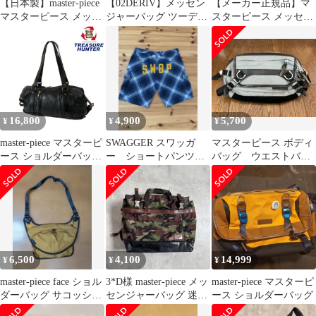
【日本製】master-piece
【02DERIV】メッセン
【メーカー正規品】マ
マスターピース メッセ
ジャーバッグ ツーディ
スターピース メッセン
ンジャーバッグ
ライブ マスターピース
ジャーバッグ ショルダ
ーバッグ メンズ 大容量
防水 撥水 日本製 ポテ
ンシャル master-piece
01756-v3
16,800
4,900
5,700
¥
¥
¥
master-piece マスターピ
SWAGGER スワッガ
マスターピース ボディ
ース ショルダーバッグ
ー ショートパンツ
バッグ ウエストバッ
レザー ブラック メンズ
マスターピース
ク ネイビー
バッグ
MSGR グッドイナ
【101057066001】
6,500
4,100
14,999
¥
¥
¥
master-piece face ショル
3*D様 master-piece メッ
master-piece マスターピ
ダーバッグ サコッシュ
センジャーバッグ 迷彩
ース ショルダーバッグ
キャメル色
柄