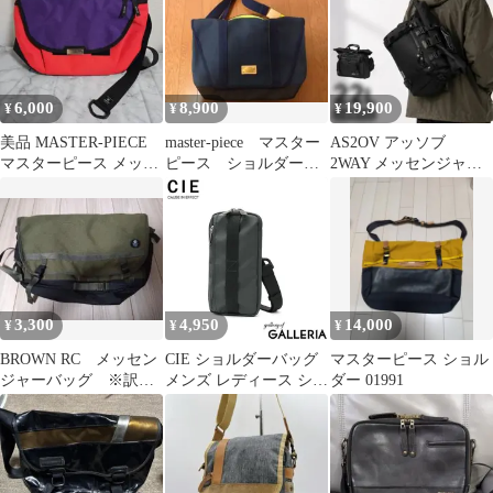
さい 日本製 GRID3
MOBILE SHOULDER
BAG 032060
NAVYGRAY(75)
6,000
8,900
19,900
¥
¥
¥
美品 MASTER-PIECE
master-piece マスター
AS2OV アッソブ
マスターピース メッセ
ピース ショルダーバ
2WAY メッセンジャー
ンジャーバッグ 日本製
ッグ 富士金梅 帆布
トートバッグ
3,300
4,950
14,000
¥
¥
¥
BROWN RC メッセン
CIE ショルダーバッグ
マスターピース ショル
ジャーバッグ ※訳あ
メンズ レディース シー
ダー 01991
り
スマホショルダー ショ
ルダーポーチ バッグ 小
さい 日本製 GRID3
MOBILE SHOULDER
BAG 032060