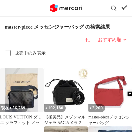
master-piece メッセンジャーバッグ の検索結果
並び替え
販売中のみ表示
56,789
102,180
2,200
現在 ¥
¥
¥
LOUIS VUITTON ダミ
【極美品】メゾンマル
master-pieceメッセンジ
エ グラフィット メッセ
ジェラ 5ACカメラ 2way
ャーバッグ
ンジャーバッグ
ショルダーバッグ ハン