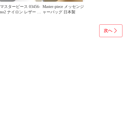
マスターピース 03456-
Master-piece メッセンジ
no2 ナイロン レザー リ
ャーバッグ 日本製
ュック バックパック メ
ンズ -
ISItems【USED】【古
次へ
着】【中古】50139348