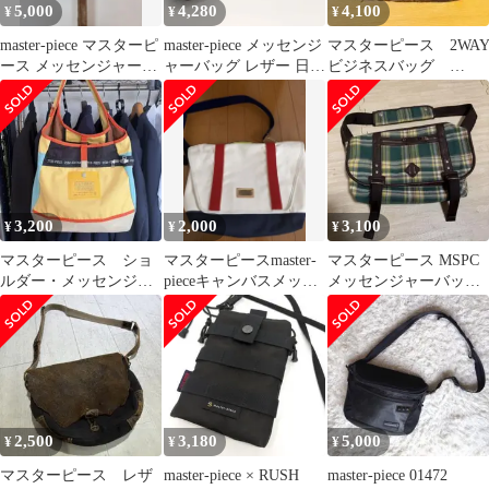
5,000
4,280
4,100
¥
¥
¥
master-piece マスターピ
​master-piece メッセンジ
マスターピース 2WA
ース メッセンジャーバ
ャーバッグ レザー 日本
ビジネスバッグ
ッグ
製 マスターピース
No.55501 ネイビー
3,200
2,000
3,100
¥
¥
¥
マスターピース ショ
マスターピースmaster-
マスターピース MSPC
ルダー・メッセンジャ
pieceキャンバスメッセ
メッセンジャーバッグ
ーバック
ンジャーバッグ
チェック
2,500
3,180
5,000
¥
¥
¥
マスターピース レザ
master-piece × RUSH
master-piece 01472