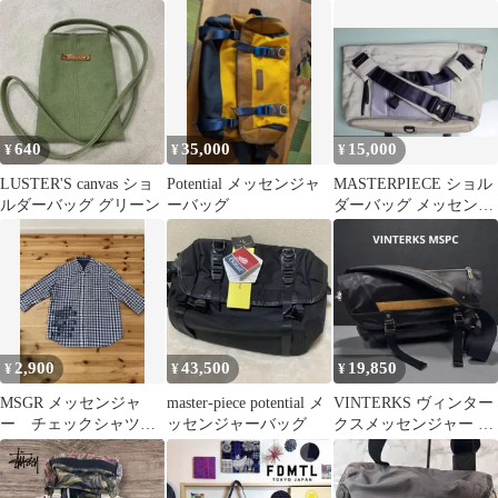
ショルダースリングバ
ョルダーバッグ 鞄 メン
ッグ
ズ 男性 男性用 ポリエ
ステル ブラック 黒
222102-p Ripe メッセン
ジャーバッグ
640
35,000
15,000
¥
¥
¥
LUSTER'S canvas ショ
Potential メッセンジャ
MASTERPIECE ショル
ルダーバッグ グリーン
ーバッグ
ダーバッグ メッセンジ
ャーバッグ
2,900
43,500
19,850
¥
¥
¥
MSGR メッセンジャ
master-piece potential メ
VINTERKS ヴィンター
ー チェックシャツ
ッセンジャーバッグ
クスメッセンジャー 黒
マスターピース ハイ
レザー 本革 マスターピ
ドアンドシーク S
ース