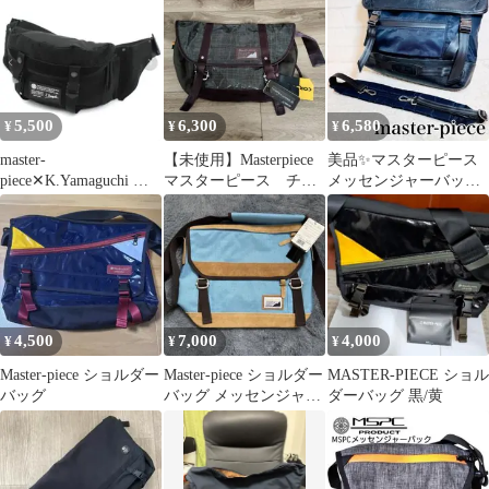
ドバッグ
5,500
6,300
6,580
¥
¥
¥
master-
【未使用】Masterpiece
美品✨マスターピース
piece✕K.Yamaguchi ボ
マスターピース チェ
メッセンジャーバッグ
ディバッグ ウエストポ
ック柄ショルダーバッ
レザー ナイロン 黒
ーチ
グ
4,500
7,000
4,000
¥
¥
¥
Master-piece ショルダー
Master-piece ショルダー
MASTER-PIECE ショル
バッグ
バッグ メッセンジャー
ダーバッグ 黒/黄
バッグ