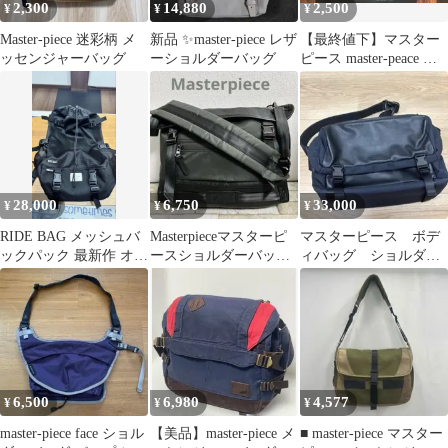
2,300
14,880
2,500
¥
¥
¥
Master-piece 迷彩柄 メ
新品 ✨master-piece レザ
【最終値下】マスター
ッセンジャーバッグ
ーショルダーバッグ
ピース master-peace 黒
メッセンジャーバッグ
28,000
6,750
33,000
¥
¥
¥
RIDE BAG メッシュバ
Masterpieceマスターピ
マスターピース ボデ
ックパック 最新作 オー
ースショルダーバッグ
ィバッグ ショルダー
ダー品
ダークグリーン&ブラ
バッグ メッセンジャ
ック
ーバッグ ブラック
6,500
6,980
4,577
¥
¥
¥
master-piece face ショル
【美品】master-piece メ
■ master-piece マスター