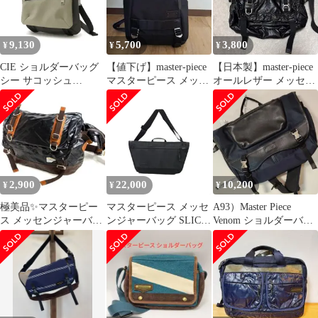
9,130
5,700
3,800
¥
¥
¥
CIE ショルダーバッグ
【値下げ】master-piece
【日本製】master-piece
シー サコッシュ
マスターピース メッセ
オールレザー メッセン
VARIOUS MINI
ンジャーバック
ジャーバッグ ブラック
SHOULDER-01 ミニシ
ョルダー 斜めがけ 小さ
め 防水 軽量 メンズ レ
ディース 021803
GRAY(15)
2,900
22,000
10,200
¥
¥
¥
極美品✨マスターピー
マスターピース メッセ
A93）Master Piece
ス メッセンジャーバッ
ンジャーバッグ SLICK
Venom ショルダーバッ
グ ブラック HUNTER
メッセンジャーバッグ
ク
レザー
02487 BLACK