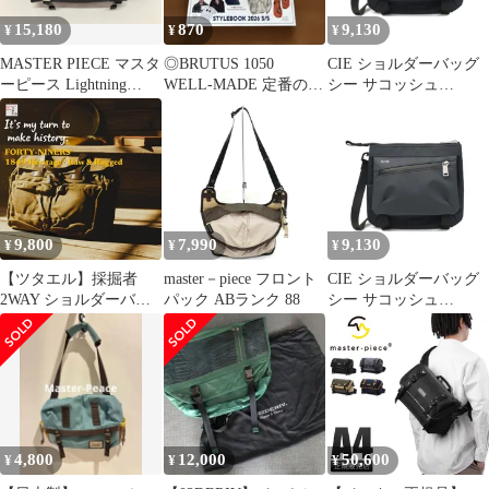
15,180
870
9,130
¥
¥
¥
MASTER PIECE マスタ
◎BRUTUS 1050
CIE ショルダーバッグ
ーピース Lightning
WELL-MADE 定番の一
シー サコッシュ
02121-v2 メッセンジャ
歩先行くマスターピー
VARIOUS MINI
ーバッグ ナイロンツイ
ス。
SHOULDER-01 ミニシ
ル ネイビー
ョルダー 斜めがけ 小さ
め 防水 軽量 メンズ レ
ディース 021803
NAVY(75)
9,800
7,990
9,130
¥
¥
¥
【ツタエル】採掘者
master－piece フロント
CIE ショルダーバッグ
2WAY ショルダーバッ
パック ABランク 88
シー サコッシュ
グ 15インチ PC収納 オ
VARIOUS MINI
イルワックスクロス ヴ
SHOULDER-01 ミニシ
ィンテージ アメカジ 帆
ョルダー 斜めがけ 小さ
布 メッセンジャーバッ
め 防水 軽量 メンズ レ
グ ワーク ミリタリー
ディース 021803
斜めがけ 撥水 丈夫 ブ
NAVY(75)
リーフケース ビジネス
4,800
12,000
50,600
¥
¥
¥
バッグ ブラック ダーク
グリーン ブラウン