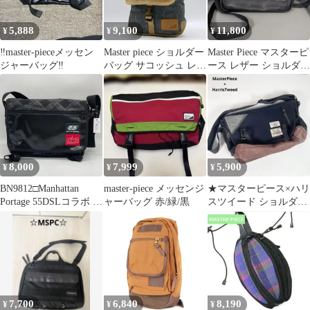
NAVYGRAY(75)
5,888
9,100
11,800
¥
¥
¥
‼️master-pieceメッセン
Master piece ショルダー
Master Piece マスターピ
ジャーバッグ‼️
バッグ サコッシュ レザ
ース レザー ショルダー
ー デニム h439
バッグ サコッシュ
8,000
7,999
5,900
¥
¥
¥
BN9812□Manhattan
master-piece メッセンジ
★マスターピース×ハリ
Portage 55DSLコラボ メ
ャーバッグ 赤/緑/黒
スツイード ショルダー
ッセンジャーバッグ
バッグ メッセンジャー
EUROPA55 1000個限定
バッグ
品 ブラック Y2K おま
け付き
7,700
6,840
8,190
¥
¥
¥