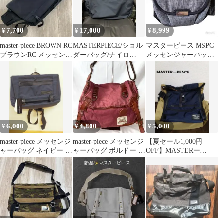
7,700
17,000
8,999
¥
¥
¥
master-piece BROWN RC
MASTERPIECE/ショル
マスターピース MSPC
ブラウンRC メッセンジ
ダーバッグ/ナイロ
メッセンジャーバッグ
ャーバッグ
ン/NVY/224060
止水ジップ グレー迷彩
日本製
6,000
4,800
5,000
¥
¥
¥
master-piece メッセンジ
master-piece メッセンジ
【夏セール1,000円
ャーバッグ ネイビー タ
ャーバッグ ボルドー ヴ
OFF】MASTERー
グ付き 未使用
ィンテージ
PEACEメッセンジャー