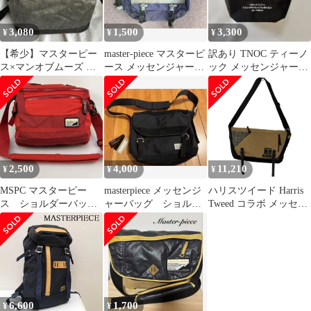
3,080
1,500
3,300
¥
¥
¥
【希少】マスターピー
master-piece マスターピ
訳あり TNOC ティーノ
ス×マンオブムーズ コ
ース メッセンジャーバ
ック メッセンジャーバ
ラボ ショルダーバッグ
ッグ
ッグ 北海道 ショルダー
メッセンジャー
バッグ
2,500
4,000
11,210
¥
¥
¥
MSPC マスターピー
masterpiece メッセンジ
ハリスツイード Harris
ス ショルダーバッ
ャーバッグ ショルダ
Tweed コラボ メッセン
グ メッセンジャーバ
ーバッグ ナイロン
ジャーバッグ メンズ 表
ッグ
記無
6,600
1,700
¥
¥