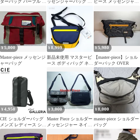
ダーバッグ パープル 日
ッセンジャーバッグ 日
ピース メッセンジャー
本製
本製 ネイビー レザー
バッグ レザー
5,000
8,999
5,980
¥
¥
¥
Master-piece メッセンジ
新品未使用 マスターピ
【master-piece】ショル
ャーバッグ
ース ボディバッグ ネイ
ダーバック OVER
ビー イエロー 日本製
タグ付き
4,950
3,000
8,000
¥
¥
¥
CIE ショルダーバッグ
Master Piece ショルダー
master-piece ショルダー
メンズ レディース シー
メッセンジャー ネイテ
バッグ
スマホショルダー ショ
ィブ柄 ホースレザー
ルダーポーチ バッグ 小