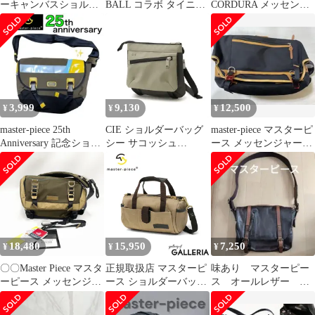
ーキャンバスショルダ
BALL コラボ タイニー
CORDURA メッセンジ
ーバッグ難あり
ショルダー 黒
ャーバッグ 黒
3,999
9,130
12,500
¥
¥
¥
master-piece 25th
CIE ショルダーバッグ
master-piece マスターピ
Anniversary 記念ショル
シー サコッシュ
ース メッセンジャーバ
ダーバッグ
VARIOUS MINI
ッグ ショルダーバッグ
SHOULDER-01 ミニシ
ョルダー 斜めがけ 小さ
め 防水 軽量 メンズ レ
ディース 021803
GRAY(15)
18,480
15,950
7,250
¥
¥
¥
〇〇Master Piece マスタ
正規取扱店 マスターピ
味あり マスターピー
ーピース メッセンジャ
ース ショルダーバッグ
ス オールレザー シ
ーバッグ 01756-v3 オリ
メンズ レディース 軽い
ョルダーバッグ メッ
ーブ
小さい master-piece バ
センジャーバッグ