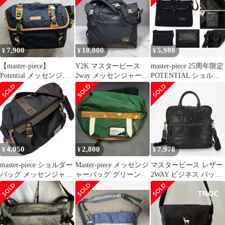
ッグ link 2WAY ボスト
ン 日本製 02353-v2
BEIGE
7,900
10,000
5,980
¥
¥
¥
【master-piece】
Y2K マスターピース
master-piece 25周年限定
Potential メッセンジャ
2way メッセンジャーバ
POTENTIAL ショルダ
ーバッグ ネイビー
ッグ トート バックル
ーバッグ 黒
テック
4,050
2,800
7,978
¥
¥
¥
master-piece ショルダー
Master-piece メッセンジ
マスターピース レザー
バッグ メッセンジャー
ャーバッグ グリーン
2WAY ビジネス バッグ
バッグ 未使用 日本
斜め掛け ショルダー 書
製
類鞄 トート 通勤 本革
ブラック 黒 A4 メンズ
MMM AX37-7【中古】