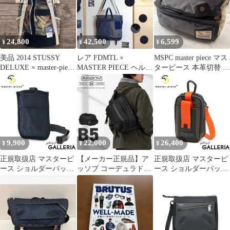
24,800
42,500
6,599
¥
¥
¥
美品 2014 STUSSY
レア FDMTL ×
MSPC master piece マス
DELUXE × master-piece
MASTER PIECE ヘルメ
ターピース 本革切替 シ
リュック
ットバッグ デニム2way
ョルダーバッグ
9,900
22,000
26,400
¥
¥
¥
正規取扱店 マスターピ
【メーカー正規品】ア
正規取扱店 マスターピ
ース ショルダーバッグ
ッソブ コーデュラドビ
ース ショルダーバッグ
master-piece face ショル
ー スリングバッグ ウエ
master-piece adapt ショ
ダーポーチ ポーチ 撥水
ストバッグ ミリタリー
ルダーポーチ スマホ ポ
斜めがけ 日本製 メンズ
メンズ ブランド
ーチ 日本製 メンズ レ
レディース 02871 ネイ
AS2OV CORDURA
ディース 44130 NAVY
ビー(75)
DOBBY 305D 061402