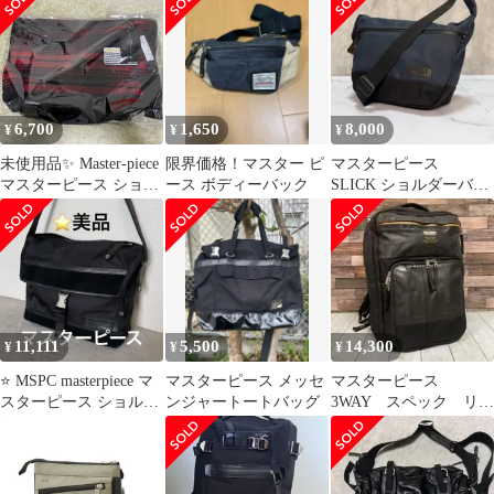
6,700
1,650
8,000
¥
¥
¥
未使用品✨ Master-piece
限界価格！マスター ピ
マスターピース
マスターピース ショル
ース ボディーバック
SLICK ショルダーバッ
ダーバッグ ツイード
グ
11,111
5,500
14,300
¥
¥
¥
⭐️ MSPC masterpiece マ
マスターピース メッセ
マスターピース
スターピース ショルダ
ンジャートートバッグ
3WAY スペック リュ
ー バッグ
ックサック デイパッ
ク ビジネス 黒