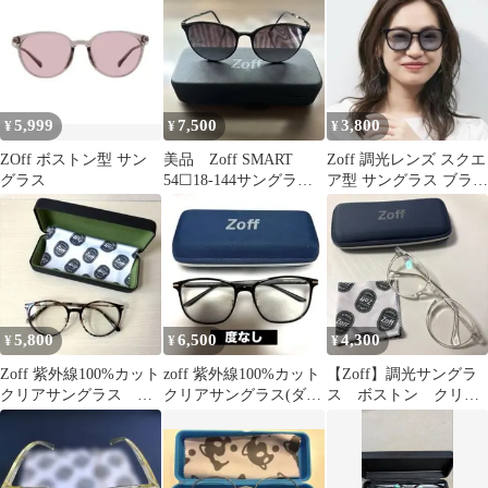
ク
5,999
7,500
3,800
¥
¥
¥
ZOff ボストン型 サン
美品 Zoff SMART
Zoff 調光レンズ スクエ
グラス
54☐18-144サングラス
ア型 サングラス ブラッ
ケース付き
ク 度無し
5,800
6,500
4,300
¥
¥
¥
Zoff 紫外線100%カット
zoff 紫外線100%カット
【Zoff】調光サングラ
クリアサングラス 伊
クリアサングラス(ダテ
ス ボストン クリア
達メガネ
メガネ)
フレーム 度なし