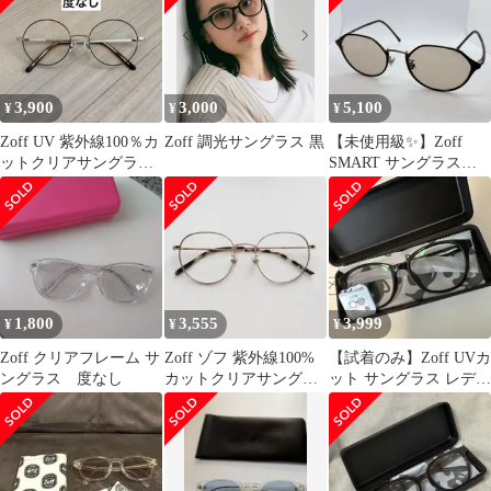
3,900
3,000
5,100
¥
¥
¥
Zoff UV 紫外線100％カ
Zoff 調光サングラス 黒
【未使用級✨】Zoff
ットクリアサングラス
SMART サングラス
丸メガネ ゾフ
ZO222G02B 紫外線カッ
ト
1,800
3,555
3,999
¥
¥
¥
Zoff クリアフレーム サ
Zoff ゾフ 紫外線100%
【試着のみ】Zoff UVカ
ングラス 度なし
カットクリアサングラ
ット サングラス レディ
ス UVカット 伊達メガ
ース 調光 ウェリントン
ネ