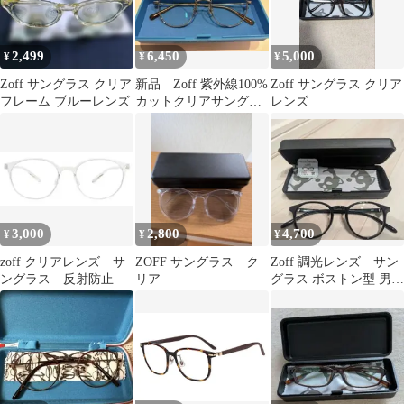
2,499
6,450
5,000
¥
¥
¥
Zoff サングラス クリア
新品 Zoff 紫外線100%
Zoff サングラス クリア
フレーム ブルーレンズ
カットクリアサングラ
レンズ
ス ZY262G06_56E1
3,000
2,800
4,700
¥
¥
¥
zoff クリアレンズ サ
ZOFF サングラス ク
Zoff 調光レンズ サン
ングラス 反射防止
リア
グラス ボストン型 男女
兼用 47□21-145