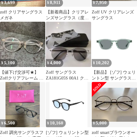
3,699
8,911
7,950
¥
¥
¥
zoff クリアサングラス
【新着商品】クリアレ
Zoff UV クリアレンズ
メガネ
ンズサングラス（度な
サングラス
し） UV ウェリントン
型 CLEAR
SUNGLASSES
(UV100%カット) UV ダ
テメガネ [ゾフ] おしゃ
れ UVカット クリアサ
ングラス 紫外線対策 レ
5,100
4,000
10,202
¥
¥
¥
ディース【55□18-143】
【値下げ交渉可★】
Zoff サングラス
【新品】 [ゾフ] ウェリ
Zoffクリアフレーム UV
ZA181G05S 00A1 クリ
ントン型 サングラス｜
カットサングラス 伊達
アフレーム ボストン
JOURNAL STANDARD
メガネ
relume ジャーナルスタ
ンダード レリューム 紫
外線防止 UVカット 男
女兼用 メンズ レディー
ス 男性用 女性用 ユニ
セックス おしゃれ 運転
6,500
10,160
5,000
¥
¥
¥
ドライブ ゴルフ スポー
1
Zoff 調光サングラスフ
[ゾフ] ウェリントン型
zoff smartブラウンオー