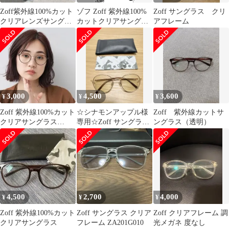
Zoff紫外線100%カット
ゾフ Zoff 紫外線100%
Zoff サングラス クリ
クリアレンズサングラ
カットクリアサングラ
アフレーム
ス だてメガネ
ス ZY262G06-56E1
3,000
4,500
3,600
¥
¥
¥
Zoff 紫外線100%カット
☆シナモンアップル様
Zoff 紫外線カットサ
クリアサングラス
専用☆Zoff サングラス
ングラス（透明）
ZF232G02-43E1 度無
調光レンズ 度入り
4,500
2,700
4,000
¥
¥
¥
Zoff 紫外線100%カット
Zoff サングラス クリア
Zoff クリアフレーム 調
クリアサングラス
フレーム ZA201G010
光メガネ 度なし