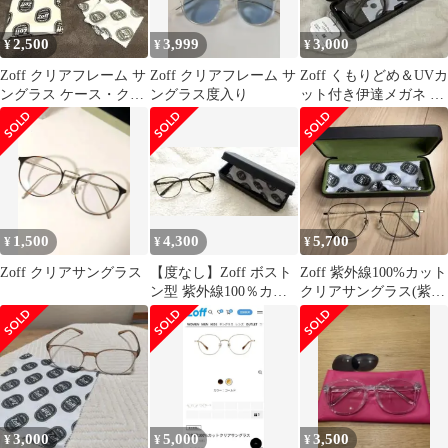
2,500
3,999
3,000
¥
¥
¥
Zoff クリアフレーム サ
Zoff クリアフレーム サ
Zoff くもりどめ＆UVカ
ングラス ケース・クロ
ングラス度入り
ット付き伊達メガネ サ
ス付き
ングラス
1,500
4,300
5,700
¥
¥
¥
Zoff クリアサングラス
【度なし】Zoff ボスト
Zoff 紫外線100%カット
ン型 紫外線100％カッ
クリアサングラス(紫外
ト クリアサングラス ゾ
線100%カットダテメガ
フ
ネ)
3,000
5,000
3,500
¥
¥
¥