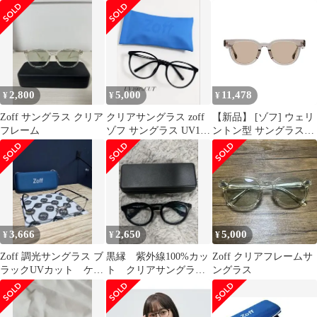
2,800
5,000
11,478
¥
¥
¥
Zoff サングラス クリア
クリアサングラス zoff
【新品】 [ゾフ] ウェリ
フレーム
ゾフ サングラス UV100
ントン型 サングラス｜
めがね メガネ
JOURNAL STANDARD
relume ジャーナルスタ
ンダード レリューム 紫
外線防止 UVカット 男
女兼用 メンズ レディー
ス 男性用 女性用 ユニ
セックス おしゃれ 運転
3,666
2,650
5,000
¥
¥
¥
ドライブ ゴルフ スポー
1
Zoff 調光サングラス ブ
黒縁 紫外線100%カッ
Zoff クリアフレームサ
ラックUVカット ケー
ト クリアサングラス
ングラス
ス・クロス付き
度なしレンズ Zoff ゾ
フ