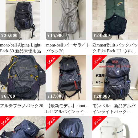
20,000
15,900
24,200
¥
¥
¥
mont-bell Alpine Light
mont-bell バーサライト
ZimmerBuilt バックパッ
Pack 30 新品未使用品
パック20
ク Pika Pack UL ウルト
ラライト
6,700
17,000
20,000
¥
¥
¥
アルチプラノパック20
【最新モデル】mont-
モンベル 新品アルパ
bell アルパインライト
インライトパック
パック30
30Women’s