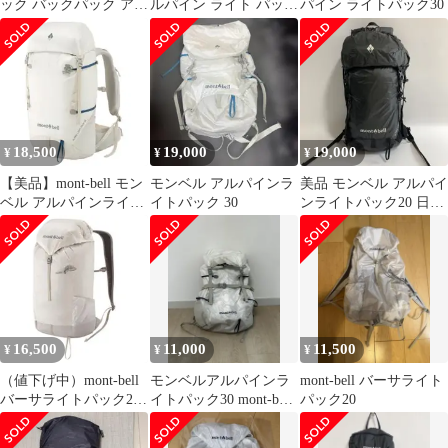
ック バックパック アル
ルパイン ライト パック
パイン ライトパック30
パインライトパック
ホワイト 30L
40L ネイビー
18,500
19,000
19,000
¥
¥
¥
【美品】mont-bell モン
モンベル アルパインラ
美品 モンベル アルパイ
ベル アルパインライト
イトパック 30
ンライトパック20 日帰
パック30 登山アウトド
り登山 小屋泊 ハイキン
ア
グ 防水
16,500
11,000
11,500
¥
¥
¥
（値下げ中）mont-bell
モンベルアルパインラ
mont-bell バーサライト
バーサライトパック20
イトパック30 mont-bell
パック20
ICWTライトグレー
バックパック