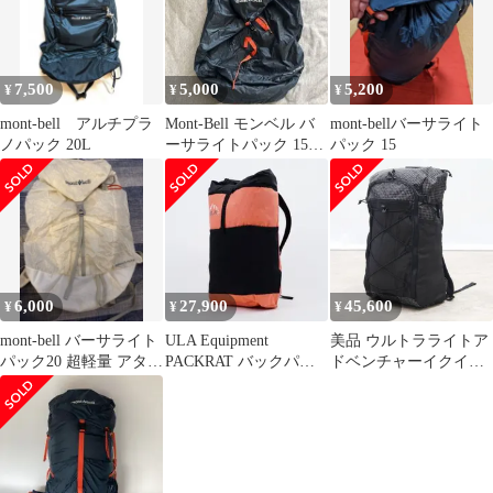
7,500
5,000
5,200
¥
¥
¥
mont-bell アルチプラ
Mont-Bell モンベル バ
mont-bellバーサライト
ノパック 20L
ーサライトパック 15バ
パック 15
ッグ アタックザック
6,000
27,900
45,600
¥
¥
¥
mont-bell バーサライト
ULA Equipment
美品 ウルトラライトア
パック20 超軽量 アタッ
PACKRAT バックパッ
ドベンチャーイクイッ
クザック 20L
ク UL
プメント ULA
Equipment