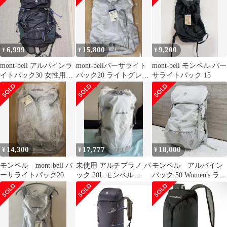
6,999
15,800
9,200
¥
¥
¥
mont-bell アルパインラ
mont-bellバーサライト
mont-bell モンベル バー
イトパック30 女性用
パック20 ライトグレー
サライトパック 15
難あり
（ICWT）
14,300
17,777
18,000
¥
¥
¥
モンベル mont-bell バ
未使用 アルチプラノ パ
モンベル アルパイン
ーサライトパック20
ック 20L モンベル
パック 50 Women's ライ
ALTIPLANO PACK
トグレー 50L 現行