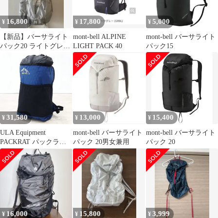
16,800
17,800
5,000
¥
¥
¥
【新品】バーサライト
mont-bell ALPINE
mont-bell バーサライト
パック20 ライトグレー
LIGHT PACK 40
パック15
（ICWT）
31,580
13,000
15,400
¥
¥
¥
ULA Equipment
mont-bell バーサライト
mont-bell バーサライト
PACKRAT パックラッ
パック 20男女兼用
パック 20
ト 17L UL バックパ
16,000
15,800
3,999
¥
¥
¥