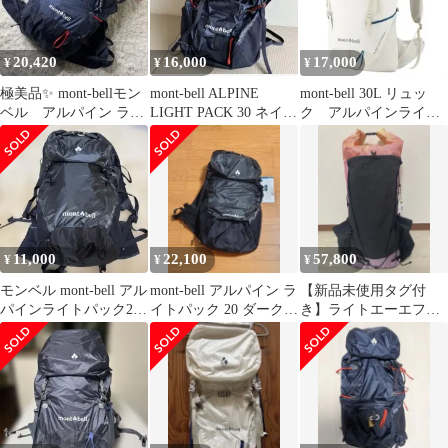
20,420
16,000
17,000
¥
¥
¥
極美品✨ mont-bellモン
mont-bell ALPINE
mont-bell 30L リュッ
ベル アルパイン ライ
LIGHT PACK 30 ネイビ
ク アルパインライト
トパック 40L 男女兼
ー
パック 30
用
11,000
22,100
57,800
¥
¥
¥
モンベル mont-bell アル
mont-bell アルパイン ラ
【新品未使用タグ付
パインライトパック20
イトパック 20 ダークグ
き】ライトエーエフ
ブラック
レー (GM) 男女
PRINTED ULTRA 30L
ザック