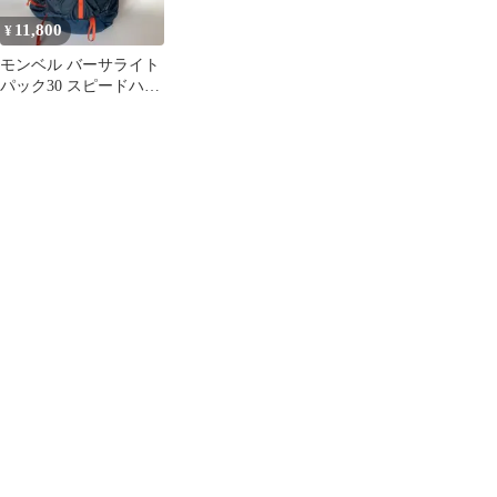
11,800
¥
モンベル バーサライト
パック30 スピードハイ
ク UL 軽量 登山 ハイキ
ング