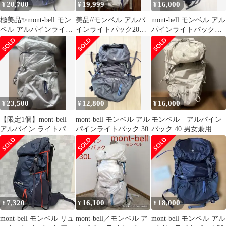
20,700
19,999
16,000
¥
¥
¥
極美品✨mont-bell モン
美品//モンベル アルパ
mont-bell モンベル アル
ベル アルパインライト
インライトパック20
パインライトパック
パック 40
montbell
30 熊よけ鈴付き
23,500
12,800
16,000
¥
¥
¥
【限定1個】mont-bell
mont-bell モンベル アル
モンベル アルパイン
アルパイン ライトパッ
パインライトパック 30
パック 40 男女兼用
ク 30 ホワイト 新品
7,320
16,100
18,000
¥
¥
¥
mont-bell モンベル リュ
mont-bell／モンベル ア
mont-bell モンベル アル