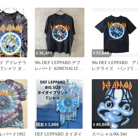
え664】
シャツ
ドT
36,480
33,000
¥
¥
ド アドレナラ
90s DEF LEPPARD デフ
90s DEF LEPPARD ア
ドTシャツ タイ
レパード ADRENALIZE
レナライズ バンドT 
M ブラック
アドレナライズ THE 7-
シャツ 黒 L
DAYS WEEKEND TOUR
GIANT BY TEE JAYS XL
vintage ヴィンテージ 古
着
3,000
49,800
現在 ¥
¥
パード1992
DEF LEPPARD タイダイ
スペシャル90s Def