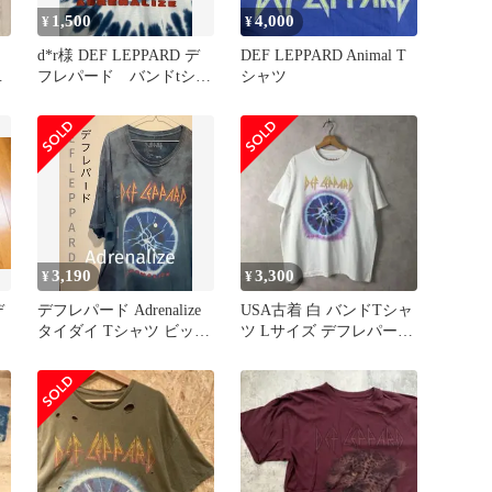
1,500
4,000
¥
¥
d*r様 DEF LEPPARD デ
DEF LEPPARD Animal T
ホ
フレパード バンドtシャ
シャツ
ツ タイダイ アドレ
3,190
3,300
¥
¥
デ
デフレパード Adrenalize
USA古着 白 バンドTシャ
タイダイ Tシャツ ビッグ
ツ Lサイズ デフレパード
シルエット 古着
半袖 vintage