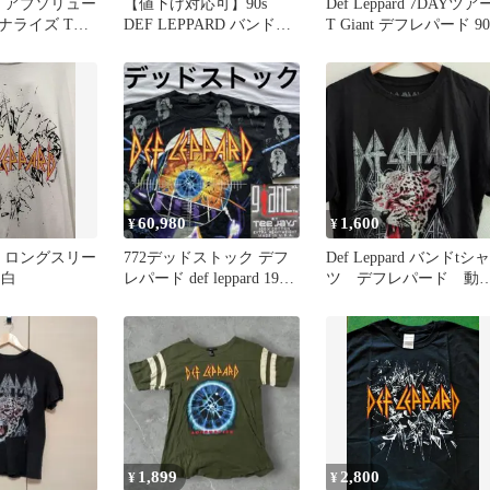
ard アブソリュー
【値下げ対応可】90s
Def Leppard 7DAYツア
ナライズ Tシ
DEF LEPPARD バンドT
T Giant デフレパード 90
シャツ シングルステッチ
60,980
1,600
¥
¥
ard ロングスリー
772デッドストック デフ
Def Leppard バンドtシャ
 白
レパード def leppard 1992
ツ デフレパード 動
年製 総柄
物 アニマル ヒョウ
1,899
2,800
¥
¥