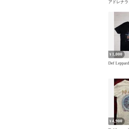
アドレナラ
ージ短丈バ
M
1,000
¥
Def Leppa
4,900
¥