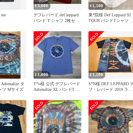
3,000
1,100
¥
¥
 tee
デフレパード def leppard
東*院様 Def Leppard 92
バンド T シャツ 2枚セッ
TOUR バンドTシャツ 
ト
ワイト L
1,000
1,100
¥
¥
 Adrenalize タ
T*o様 公式 デフレパード
S*N様 DEF LEPPARD 
ャツ Mサイズ
Adrenalize XL バンドT 半
フ・レパード 2019 ライ
袖Tシャツ
センス バンドT