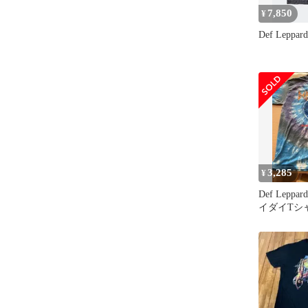
7,850
¥
Def Leppard
3,285
¥
Def Leppard
イダイTシ