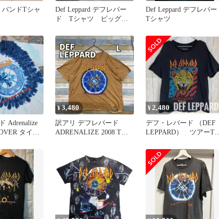
ard バンドTシャ
Def Leppard デフレパー
Def Leppard デフレパ
ク
ド Tシャツ ビッグロ
Tシャツ
ゴ
3,480
2,480
¥
¥
drenalize
訳アリ デフレパード
デフ・レパード （DEF
OVER タイダ
ADRENALIZE 2008 Tシ
LEPPARD） ツアーT
S
ャツ 茶 L【え633
ャツ バンドT