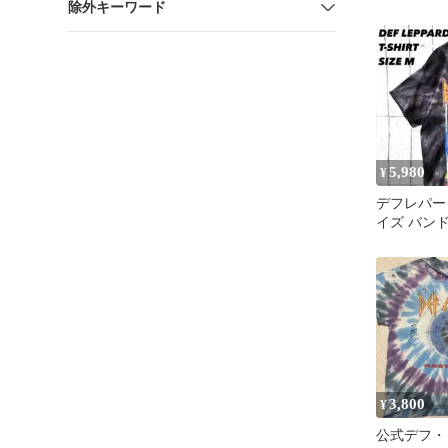
除外キーワード
ドT 緑 M【
5,980
¥
デフレパー
イズ バン
ダイ 古着 
3,800
¥
公式デフ・レ