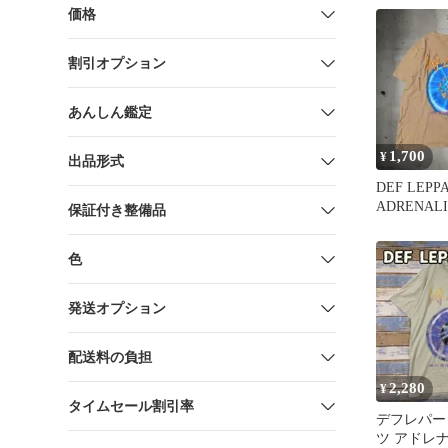
価格
割引オプション
あんしん鑑定
1,700
¥
出品形式
DEF LEPP
ADRENAL
保証付き整備品
XL ダ
色
発送オプション
配送料の負担
2,280
¥
タイムセール割引率
デフレパー
ツ アドレ