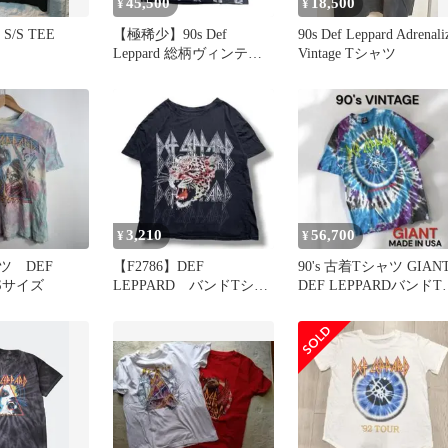
45,500
18,500
¥
¥
d S/S TEE
【極稀少】90s Def
90s Def Leppard Adrenali
Leppard 総柄ヴィンテー
Vintage Tシャツ
ジTシャツ GIANT
3,210
56,700
¥
¥
ツ DEF
【F2786】DEF
90's 古着Tシャツ GIAN
 Sサイズ
LEPPARD バンドTシャ
DEF LEPPARDバンドT
ツ サイズXS ブラック
イダイ