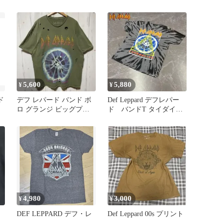
ャツ XL
ADRENALIZE ブラック
M表記
5,600
5,880
¥
¥
ド
デフ レパード バンド ボ
Def Leppard デフレパー
T
ロ グランジ ビッグプリ
ド バンドT タイダイT
ント ビッグサイズ Tシャ
シャツ 古着
ツ
4,980
3,000
¥
¥
DEF LEPPARD デフ・レ
Def Leppard 00s プリント