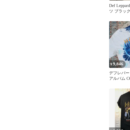
Def Lepp
ツ ブラッ
9,846
¥
デフレパード A
アルバム C
イ Tシャツ 