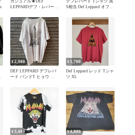
ー
カジュアル★DEF
デフレパード Tシャツ 黒
s
LEPPARDデフ・レパード
S相当 Def Leppard オフィ
★半袖Tシャツ/バンド
シャル
T/Y2K
2,980
1,700
¥
¥
DEF LEPPARD デフレパ
Def Leppard レッド Tシャ
ード バンドT ヒョウ ア
ツ XL
ルバム L /854
3,490
4,880
¥
¥