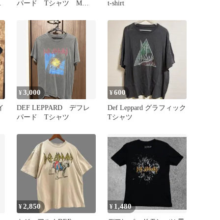
パード Tシャツ Mサ
t-shirt
イズ
3,000
600
¥
¥
イ
DEF LEPPARD デフレ
Def Leppard グラフィック
パード Tシャツ
Tシャツ
2,850
1,480
¥
¥