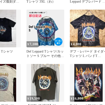
イズ復刻ダメ
Tシャツ 3XL（わ）
Leppard デフレパード T
ンドTシャツ
シャツ GIANT L
7,100
4,000
¥
¥
rd Tシャツ
Def Leppard Tシャツ/カッ
デフ・レパード タイダ
トソー S ブルー その他総
Tシャツ L バンドT
柄 前面プリント ブラン
ADRENALIZE 黒灰
ドロゴ ミドル丈 半袖 ク
ルーネック(丸首) メンズ
19,500
16,800
¥
¥