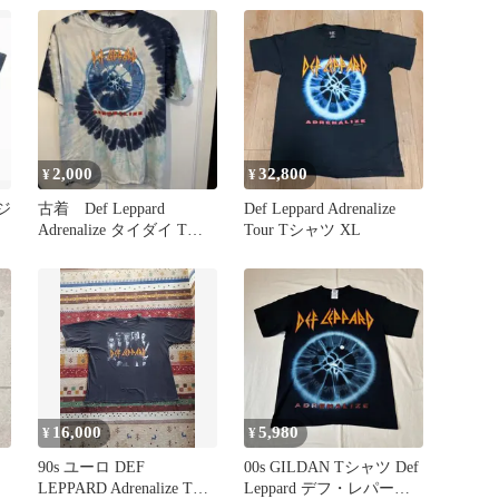
2,000
32,800
¥
¥
ージ
古着 Def Leppard
Def Leppard Adrenalize
Adrenalize タイダイ Tシ
Tour Tシャツ XL
ャツ L
16,000
5,980
¥
¥
90s ユーロ DEF
00s GILDAN Tシャツ Def
LEPPARD Adrenalize Tシ
Leppard デフ・レパード