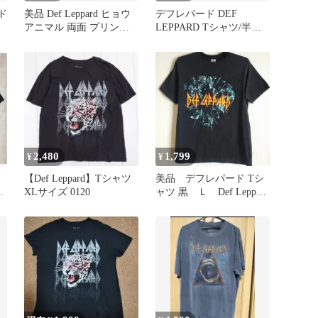
ード
美品 Def Leppard ヒョウ
デフレパード DEF
アニマル 両面 プリント
LEPPARD Tシャツ/半袖
バンド Tシャツ
【XLサイズ】
2,480
1,799
¥
¥
【Def Leppard】Tシャツ
美品 デフレパード Tシ
シ
XLサイズ 0120
ャツ 黒 Ｌ Def Leppard
ガラス