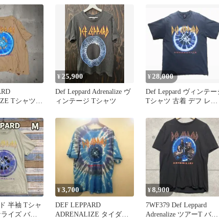
25,900
28,000
¥
¥
ARD
Def Leppard Adrenalize ヴ
Def Leppard ヴィンテ
IZE Tシャツ
ィンテージ Tシャツ
Tシャツ 古着 デフ レパ
メージ加工
ード バンT
3,700
8,900
¥
¥
ド 半袖 Tシャ
DEF LEPPARD
7WF379 Def Leppard
ナライズ バン
ADRENALIZE タイダイT
Adrenalize ツアーT バン