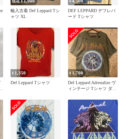
1,900
4,500
現在 ¥
¥
ze
輸入古着 Def Leppard Tシ
DEF LEPPARD デフレパ
ャツ XL
ード Tシャツ
1,350
1,700
¥
¥
T
Def Leppard Tシャツ
Def Leppard Adrenalize ヴ
タ
ィンテージ Tシャツ ダメ
ージ