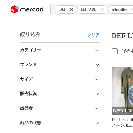
ンツにスキップ
DEF
LEPPARD
Adrenalize
絞り込み
DEF L
クリア
カテゴリー
販売
ブランド
サイズ
販売状況
出品者
1,50
現在 ¥
Def Leppard
商品の状態
メージ加工X