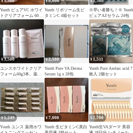
1,300
8,000
2,500
¥
¥
¥
Yunth ピュアVC ホワイ
Yunth リポソーム生ビ
※早い者勝ち！※ Yunt
トクリアフォーム 60g
タミンC 4箱セット
ピュアAZセラム 24包
おまけ付き
3,500
2,580
1,511
¥
¥
¥
ユンスホワイトクリア
Yunth Pure VA Derma
Yunth Pure Azelaic acid 7
フォーム60g3本、薬用
Serum 1g x 28包
枚入 2個セット
ホワイトニングマスク1
枚
1,249
7,000
2,700
¥
¥
¥
Youth ユンス 薬用ホワ
Yunth 生ビタミンC美白
Yunth生VAダーマ 美容
イトニングエッセンス
美容液 3箱セット
液 28日分 レチノール