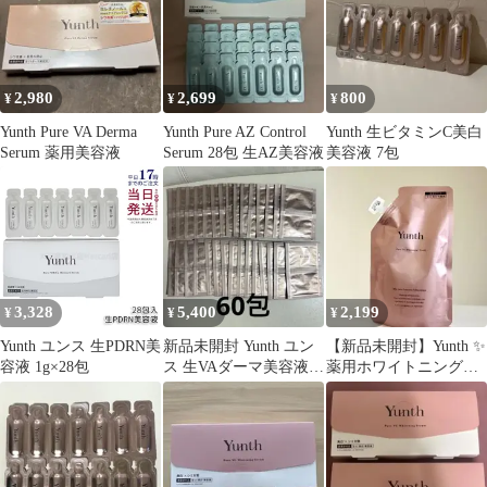
2,980
2,699
800
¥
¥
¥
Yunth Pure VA Derma
Yunth Pure AZ Control
Yunth 生ビタミンC美白
Serum 薬用美容液
Serum 28包 生AZ美容液
美容液 7包
3,328
5,400
2,199
¥
¥
¥
Yunth ユンス 生PDRN美
新品未開封 Yunth ユン
【新品未開封】Yunth ✨
容液 1g×28包
ス 生VAダーマ美容液
薬用ホワイトニングロ
サンプル 60包
ーション 詰替え用
ユンス