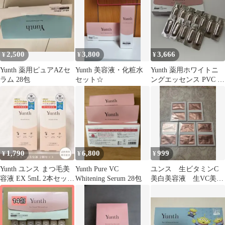
2,500
3,800
3,666
¥
¥
¥
Yunth 薬用ピュアAZセ
Yunth 美容液・化粧水
Yunth 薬用ホワイトニ
ラム 28包
セット☆
ングエッセンス PVC a
28包➕12包＝合計40個
1,790
6,800
999
¥
¥
¥
Yunth ユンス まつ毛美
Yunth Pure VC
ユンス 生ビタミンC
容液 EX 5mL 2本セット
Whitening Serum 28包
美白美容液 生VC美白
新品 未開封
美容液 サンプル