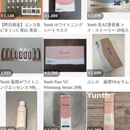
1,548
1,480
2,699
¥
¥
¥
【即日発送】ユンス生
Yunth ホワイトニング
Yunth 生AZ美容液 ト
ビタミンC 美白 美容液
シートマスク
イ・ストーリー 28包入
14包 お試し用aaA
999
2,500
2,000
¥
¥
¥
Yunth 薬用ホワイトニ
Yunth Pure VC
ユンス 薬用VAセラム
ングエッセンス 9包セ
Whitening Serum 28包
ット