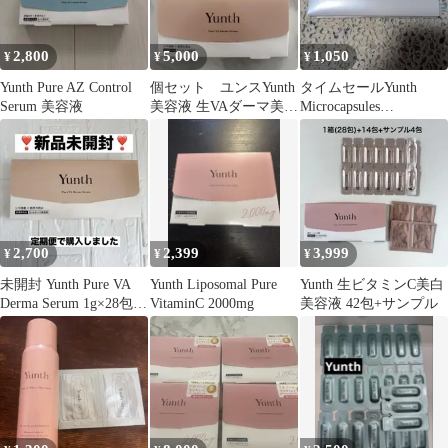
2,800
5,000
1,050
¥
¥
¥
Yunth Pure AZ Control
個セット ユンスYunth
タイムセールYunth
Serum 美容液
美容液 生VAダーマ美容
Microcapsules
液生レチノール
CarbonatedPack
2,700
2,399
3,999
¥
¥
¥
未開封 Yunth Pure VA
Yunth Liposomal Pure
Yunth 生ビタミンC美白
Derma Serum 1g×28包
VitaminC 2000mg
美容液 42包+サンプル
ユンス