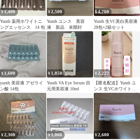
1,400
2,500
4,700
¥
¥
¥
Yunth 薬用ホワイトニ
Yunth ユンス 美容
Yunth 生VC美白美容液
ングエッセンス 14 包
液 新品 未開封
28包×2箱セット
1,600
1,850
2,222
¥
¥
¥
yunth 美容液 アゼライ
Yunth VA Eye Serum 目
【匿名配送】Yunth ユ
ン酸 14包
元用美容液 10ml
ンス 生VCホワイトク
リアフォーム120g【送
料込】
2,300
1,066
2,600
¥
¥
¥