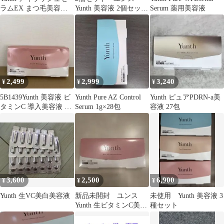
ラムEX まつ毛美容液 2
Yunth 美容液 2個セット
Serum 薬用美容液
本セット
生VAダーマ美容液生レ
チノール
2,499
2,999
3,240
¥
¥
¥
5B1439Yunth 美容液 ビ
Yunth Pure AZ Control
Yunth ピュアPDRN-a美
タミンC 導入美容液 28
Serum 1g×28包
容液 27包
日分
3,600
2,500
6,900
¥
¥
¥
Yunth 生VC美白美容液
新品未開封 ユンス
未使用 Yunth 美容液 3
Yunth 生ビタミンC美白
種セット
美容液 1箱