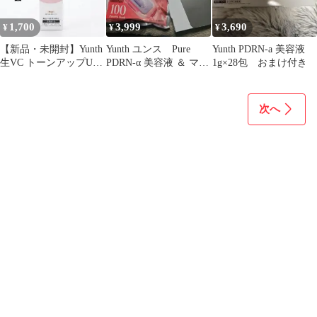
1,700
3,999
3,690
¥
¥
¥
【新品・未開封】Yunth
Yunth ユンス Pure
Yunth PDRN-a 美容液
生VC トーンアップUV
PDRN-α 美容液 ＆ マス
1g×28包 おまけ付き
ベージュ 化粧下地
クセット
次へ