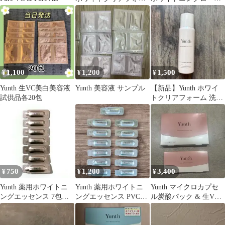
ム60g2本
ョン VCP 化粧水 120ml
2個セット
1,100
1,200
1,500
¥
¥
¥
Yunth 生VC美白美容液
Yunth 美容液 サンプル
【新品】Yunth ホワイ
試供品各20包
トクリアフォーム 洗顔
料
750
1,200
3,400
¥
¥
¥
Yunth 薬用ホワイトニ
Yunth 薬用ホワイトニ
Yunth マイクロカプセ
ングエッセンス 7包セ
ングエッセンス PVCa
ル炭酸パック & 生VC
ット
13包
美白美容液