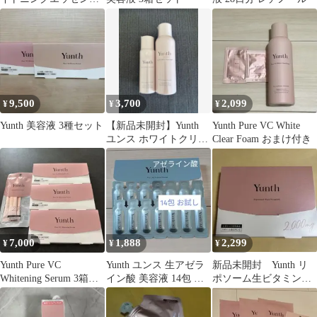
PVC 美容液 15個
9,500
3,700
2,099
¥
¥
¥
Yunth 美容液 3種セット
【新品未開封】Yunth
Yunth Pure VC White
ユンス ホワイトクリア
Clear Foam おまけ付き
フォーム 2本セット
7,000
1,888
2,299
¥
¥
¥
Yunth Pure VC
Yunth ユンス 生アゼラ
新品未開封 Yunth リ
Whitening Serum 3箱セ
イン酸 美容液 14包 お
ポソーム生ビタミンC
ット
試し
28包