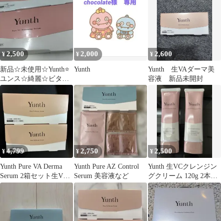
2,500
2,000
2,600
¥
¥
¥
新品☆未使用☆Yunth⭐️
Yunth
Yunth 生VAダーマ美
ユンス☆綺麗☆ビタミ
容液 新品未開封
ン☆美白☆シミ☆美容
液☆ホワイト
4,799
2,750
2,500
¥
¥
¥
Yunth Pure VA Derma
Yunth Pure AZ Control
Yunth 生VCクレンジン
Serum 2箱セット生VA
Serum 美容液など
グクリーム 120g 2本セ
ダーマ美容液
ット