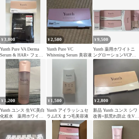
3,000
2,500
9,500
¥
¥
¥
Yunth Pure VA Derma
Yunth Pure VC
Yunth 薬用ホワイトニ
Serum & HAR+ フェイ
Whitening Serum 美容液
ングローションVCP
スマスク
120ml
1,200
1,500
2,800
¥
¥
¥
Yunth ユンス 生VC美白
Yunth アイラッシュセ
新品 Yunth ユンス シワ
化粧水 薬用ホワイト
ラムEX まつ毛美容液
改善×肌荒れ防止 生VA
ニングローション
ダーマ美容液 レチノー
ル