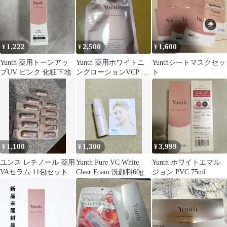
1,222
2,500
1,600
¥
¥
¥
Yunth 薬用トーンアッ
Yunth 薬用ホワイトニ
Yunthシートマスクセッ
プUV ピンク 化粧下地
ングローションVCP 詰
ト
替用 110ml
1,100
1,300
3,999
¥
¥
¥
ユンス レチノール 薬用
Yunth Pure VC White
Yunth ホワイトエマル
VAセラム 11包セット
Clear Foam 洗顔料60g
ジョン PVC 75ml