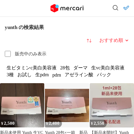
yunth の検索結果
並び替え
販売中のみ表示
生ビタミンc美白美容液
28包
ダーマ
生vc美白美容液
3種
お試し
生pdrn
アゼライン酸
パック
pdrn
2,500
2,400
2,550
¥
¥
¥
新品未使用 Yunth 生VC
Yunth 28包×一箱 新品
【新品未開封】Yunth