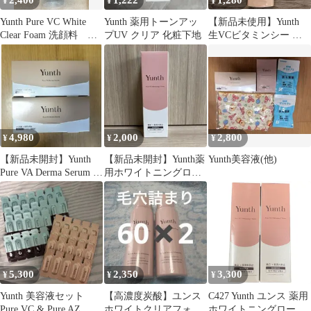
2,400
1,222
1,280
¥
¥
¥
Yunth Pure VC White
Yunth 薬用トーンアッ
【新品未使用】Yunth
Clear Foam 洗顔料
プUV クリア 化粧下地
生VCビタミンシー ク
120g
レンジングクリーム
120g
4,980
2,000
2,800
¥
¥
¥
【新品未開封】Yunth
【新品未開封】Yunth薬
Yunth美容液(他)
Pure VA Derma Serum 2
用ホワイトニングロー
箱セット
ションVCP120ml
5,300
2,350
3,300
¥
¥
¥
Yunth 美容液セット
【高濃度炭酸】ユンス
C427 Yunth ユンス 薬用
Pure VC & Pure AZ
ホワイトクリアフォー
ホワイトニングローシ