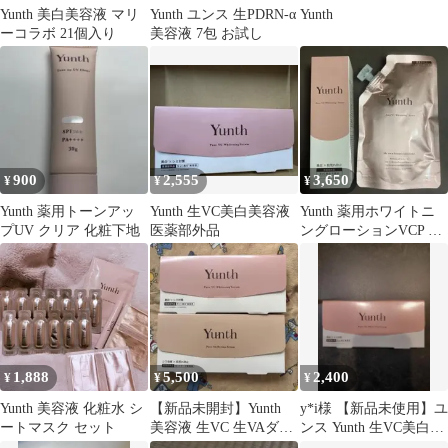
Yunth 美白美容液 マリ
Yunth ユンス 生PDRN-α
Yunth
ーコラボ 21個入り
美容液 7包 お試し
900
2,555
3,650
¥
¥
¥
Yunth 薬用トーンアッ
Yunth 生VC美白美容液
Yunth 薬用ホワイトニ
プUV クリア 化粧下地
医薬部外品
ングローションVCP ＆
詰替用セット
1,888
5,500
2,400
¥
¥
¥
Yunth 美容液 化粧水 シ
【新品未開封】Yunth
y*i様 【新品未使用】ユ
ートマスク セット
美容液 生VC 生VAダー
ンス Yunth 生VC美白美
マ 2種類セット
容液 28包