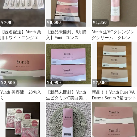
700
8,600
1,350
¥
¥
¥
【匿名配送】Yunth 薬
【新品未開封、8月購
Yunth 生VCクレンジン
用ホワイトニングエッ
入】Yunth ユンス ホ
グクリーム クレンジ
センス 7包
ワイトニングエッセン
ング120g
ス ３箱セット
2,500
4,999
7,500
¥
¥
¥
Yunth 美容液 28包入
【新品未開封】Yunth
新品！！Yunth Pure VA
り
生ビタミンC美白美容
Derma Serum 3箱セット
液 ２箱セット