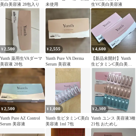
美白美容液 28包入り
未使用
生VC美白美容液
2,500
2,555
4,600
¥
¥
¥
Yunth 薬用生VAダーマ
Yunth Pure VA Derma
【新品未開封】Yunth
美容液 28包
Serum 美容液
生ビタミンC美白美容
液 2個セット
2,500
1,000
2,300
¥
¥
¥
Yunth Pure AZ Control
Yunth 生ビタミンC美白
Yunth ユンス 美容液3種
Serum 美容液
美容液 1ml 7包
21包 おためし