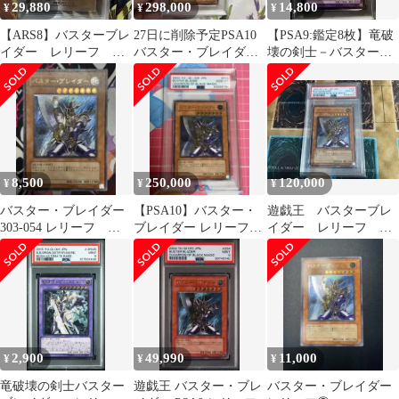
29,880
298,000
14,800
¥
¥
¥
【ARS8】バスターブレ
27日に削除予定PSA10
【PSA9:鑑定8枚】竜破
イダー レリーフ ア
バスター・ブレイダー
壊の剣士－バスター・
ルティメットレア 遊
レリーフ
ブレイダー 遊戯王
戯王
8,500
250,000
120,000
¥
¥
¥
バスター・ブレイダー
【PSA10】バスター・
遊戯王 バスターブレ
303-054 レリーフ ア
ブレイダー レリーフ
イダー レリーフ
ルティメットレア①
303-054 遊戯王
psa10
2,900
49,990
11,000
¥
¥
¥
竜破壊の剣士バスター
遊戯王 バスター・ブレ
バスター・ブレイダー