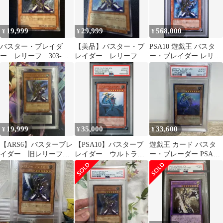
19,999
29,999
568,000
¥
¥
¥
バスター・ブレイダ
【美品】バスター・ブ
PSA10 遊戯王 バスタ
ー レリーフ 303-
レイダー レリーフ
ー・ブレイダー レリー
054 遊戯王
フ アルティメットレア
19,999
35,000
33,600
¥
¥
¥
【ARS6】バスターブレ
【PSA10】バスターブ
遊戯王 カード バスタ
イダー 旧レリーフ
レイダー ウルトラレ
ー・ブレーダー PSA10
アルティメットPSA6以
ア サイン 高橋和
7593
上
希 YA YAP1