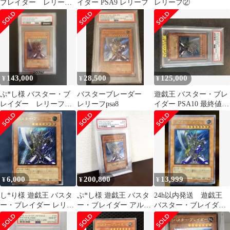
ブレイダー レリー
イダー PSA9 レリーフ
レリーフ②
フ PSA9
143,000
28,500
125,000
¥
¥
¥
ぷ*し様 バスター・ブ
バスターブレーダー
遊戯王 バスター・ブレ
レイダー レリーフ
レリーフpsa8
イダー PSA10 最終値下
psa10
げ
6,000
200,800
13,999
¥
¥
¥
し*り様 遊戯王 バスタ
ぷ*し様 遊戯王 バスタ
24h以内発送 遊戯王
ー・ブレイダー レリー
ー・ブレイダー アルテ
バスター・ブレイダ
フ
ィメットレア PSA10
ー レリーフ 五つ目