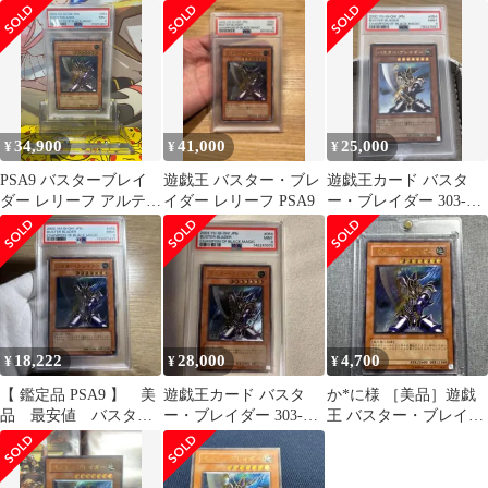
レリーフ PSA9 遊戯
303-054 遊戯王
ブレイダー アルティ
王
メットレア PSA9
34,900
41,000
25,000
¥
¥
¥
PSA9 バスターブレイ
遊戯王 バスター・ブレ
遊戯王カード バスタ
ダー レリーフ アルティ
イダー レリーフ PSA9
ー・ブレイダー 303-
メットレア 303-054
054 レリーフ
18,222
28,000
4,700
¥
¥
¥
【 鑑定品 PSA9 】 美
遊戯王カード バスタ
か*に様 ［美品］遊戯
品 最安値 バスタ
ー・ブレイダー 303-
王 バスター・ブレイダ
ー・ブレイダー レリ
054 レリーフ
ー 旧レリーフ 303-054
ーフ