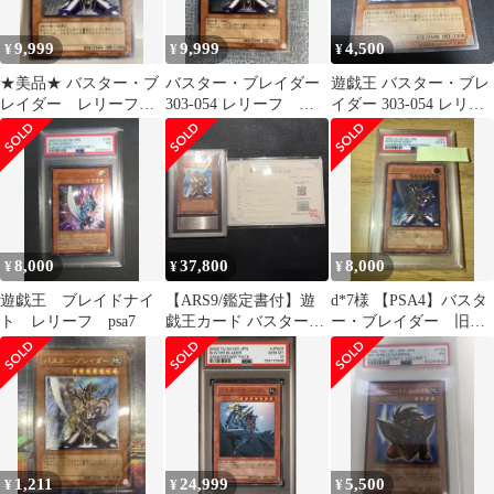
9,999
9,999
4,500
¥
¥
¥
★美品★ バスター・ブ
バスター・ブレイダー
遊戯王 バスター・ブレ
レイダー レリーフ
303-054 レリーフ ア
イダー 303-054 レリー
303-054
ルティメット
フ
8,000
37,800
8,000
¥
¥
¥
遊戯王 ブレイドナイ
【ARS9/鑑定書付】遊
d*7様 【PSA4】バスタ
ト レリーフ psa7
戯王カード バスター・
ー・ブレイダー 旧レ
ブレイダー（レリー
リーフ アルティメッ
フ）
トレア 遊戯
1,211
24,999
5,500
¥
¥
¥