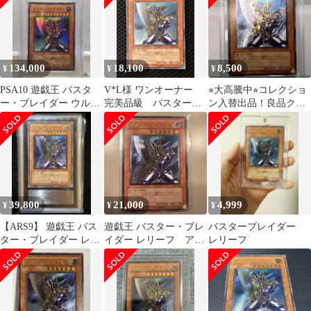
134,000
18,100
8,500
¥
¥
¥
PSA10 遊戯王 バスタ
V*L様 ワンオーナー
⭐︎大高騰中⭐︎コレクショ
ー・ブレイダー ウルパ
完美品級 バスター・
ン入替出品！良品クラ
ラ
ブレイダー レリー
ス♪バスター・ブレイダ
フ アルティメット
ー 旧レリーフ
39,800
21,000
4,999
¥
¥
¥
【ARS9】 遊戯王 バス
遊戯王 バスター・ブレ
バスターブレイダー
ター・ブレイダー レリ
イダー レリーフ アル
レリーフ
ーフ【極美品】
ティメット 303-054