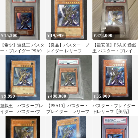
15,300
19,999
378,000
¥
¥
¥
【希少】遊戯王 バスタ
【良品】バスター・ブ
【最安値】PSA10 遊戯
ー・ブレイダー PSA9
レイダー レリーフ
王 バスター・ブレイダ
ー アルティメットレ
ア レリーフ
9,999
498,000
35,000
¥
¥
¥
遊戯王 バスターブレ
【PSA10】バスター・
バスター・ブレイダー
イダー バスター•ブレ
ブレイダー レリーフ
旧レリーフ【美品】
イダー レリーフ 旧
レリーフ