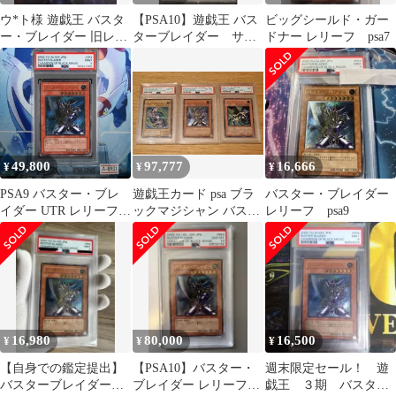
ウ*ト様 遊戯王 バスタ
【PSA10】遊戯王 バス
ビッグシールド・ガー
ー・ブレイダー 旧レリ
ターブレイダー サイ
ドナー レリーフ psa7
ーフ
ンカード YAP1
49,800
97,777
16,666
¥
¥
¥
PSA9 バスター・ブレ
遊戯王カード psa ブラ
バスター・ブレイダー
イダー UTR レリーフ
ックマジシャン バスタ
レリーフ psa9
アルティメットレア 3
ーブレイダー インセク
期 黒魔導の覇者 303-
トクイーン
054 2002 A-8901
16,980
80,000
16,500
¥
¥
¥
【自身での鑑定提出】
【PSA10】バスター・
週末限定セール！ 遊
バスターブレイダー
ブレイダー レリーフ
戯王 ３期 バスター