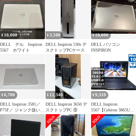
付属
10,000
3,500
10,000
¥
¥
¥
DELL デル Inspiron
DELL Inspiron 530s デ
DELL パソコン
5567 ホワイト
スクトップPCケース
INSPIRON
6,700
12,340
9,310
¥
¥
¥
DELL Inspiron 3581／
DELL Inspiron 3650 デ
DELL Inspiron
P75F／ ジャンク扱い
スクトップPC ⑨
5567【Celeron 3865U
PC
1.8GHz】
【Windows10 Home】
／Wi-Fi／長期保証
[96517]