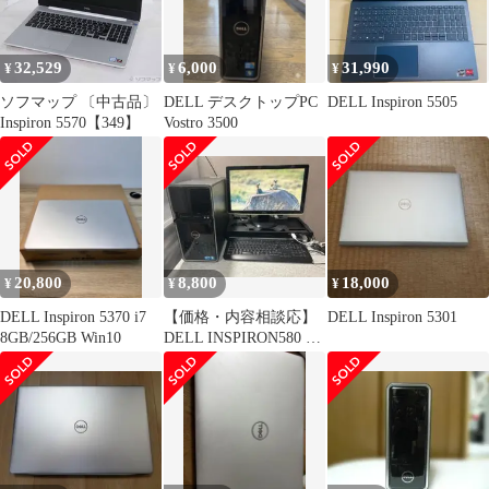
32,529
6,000
31,990
¥
¥
¥
ソフマップ 〔中古品〕
DELL デスクトップPC
DELL Inspiron 5505
Inspiron 5570【349】
Vostro 3500
20,800
8,800
18,000
¥
¥
¥
DELL Inspiron 5370 i7
【価格・内容相談応】
DELL Inspiron 5301
8GB/256GB Win10
DELL INSPIRON580 デ
スクトップPC