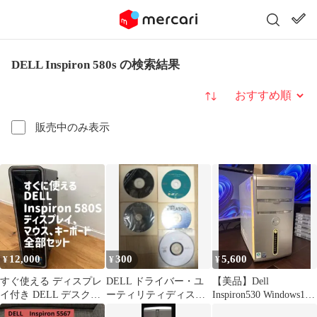
DELL Inspiron 580s の検索結果
並び替え
販売中のみ表示
12,000
300
5,600
¥
¥
¥
すぐ使える ディスプレ
DELL ドライバー・ユ
【美品】Dell
イ付き DELL デスクト
ーティリティディスク
Inspiron530 Windows10
ップパソコン 周辺機器
その他 5枚セット
Home