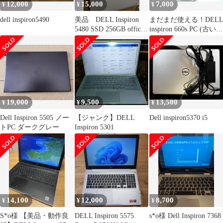
12,000
15,000
7,000
¥
¥
¥
dell inspiron5490
美品 DELL Inspiron
まだまだ使える！DEL
5480 SSD 256GB office
inspiron 660s PC (古いの
付
でジャンク）
19,000
9,500
13,500
¥
¥
¥
Dell Inspiron 5505 ノー
【ジャンク】DELL
Dell inspiron5370 i5
トPC ダークグレー
Inspiron 5301
14,100
12,000
8,700
¥
¥
¥
S*o様 【美品・動作良
DELL Inspiron 5575
s*o様 Dell Inspiron 7368