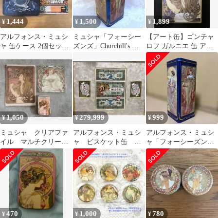
1,444
1,500
1,899
¥
¥
¥
アルフォンス・ミュシ
ミュシャ「フォーシー
【アート缶】ゴンチャ
ャ 缶ケース 2個セット
ズンズ」Churchill's チ
ロフ ガルニエ 缶 アル
お菓子缶
ャーチル社製【空き缶
フォンス・ミュシャ
のみ】
1,050
279,999
999
¥
¥
¥
ミュシャ クリアファ
アルフォンス・ミュシ
アルフォンス・ミュシ
イル マルチクリーナ
ャ ビスケット缶 マ
ャ「フォーシーズン
ー 缶
ドレ
ズ」 缶 [6/14までの販
売]
470
1,000
780
¥
¥
¥