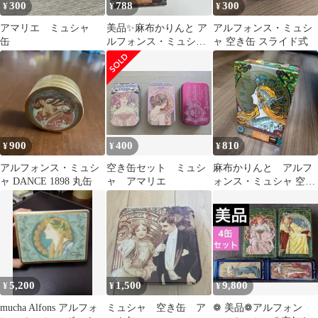
300
788
300
¥
¥
¥
アマリエ ミュシャ
美品✨麻布かりんと ア
アルフォンス・ミュシ
缶
ルフォンス・ミュシャ
ャ 空き缶 スライド式
空き缶 カード 黄道
十二宮 アート缶
900
400
810
¥
¥
¥
アルフォンス・ミュシ
空き缶セット ミュシ
麻布かりんと アルフ
ャ DANCE 1898 丸缶
ャ アマリエ
ォンス・ミュシャ 空き
缶
5,200
1,500
9,800
¥
¥
¥
mucha Alfons アルフォ
ミュシャ 空き缶 ア
❁ 美品❁アルフォン