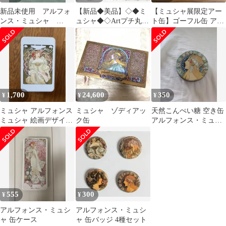
新品未使用 アルフォ
【新品◆美品】◇◆ミ
【ミュシャ展限定アー
ンス・ミュシャ
ュシャ◆◇Artプチ丸缶
ト缶】ゴーフル缶 アル
Chocolate Amatller 缶
バッチ ❻種〈✿美術館
フォンス・ミュシャ 2
カプセルトイ〉
個セット
1,700
24,600
350
¥
¥
¥
ミュシャ アルフォンス
ミュシャ ゾディアッ
天然こんぺい糖 空き缶
ミュシャ 絵画デザイン
ク缶
アルフォンス・ミュシ
小物入れ 缶ケース 空き
ャ風
缶
555
300
¥
¥
アルフォンス・ミュシ
アルフォンス・ミュシ
ャ 缶ケース
ャ 缶バッジ 4種セット