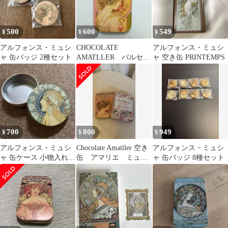
500
600
549
¥
¥
¥
アルフォンス・ミュシ
CHOCOLATE
アルフォンス・ミュシ
ャ 缶バッジ 2種セット
AMATLLER バルセロ
ャ 空き缶 PRINTEMPS
ナ チョコレート缶
アマリエ
700
800
949
¥
¥
¥
アルフォンス・ミュシ
Chocolate Amatller 空き
アルフォンス・ミュシ
ャ 缶ケース 小物入れ
缶 アマリエ ミュシ
ャ 缶バッジ 8種セット
黄道十二宮
ャ 2個セット