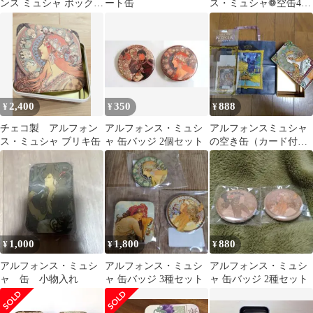
ンス ミュシャ ボックス
ート缶
ス・ミュシャ❁空缶4缶
陶器製(箱なし)
セット❁エンボス加工
❁美術品❁
2,400
350
888
¥
¥
¥
チェコ製 アルフォン
アルフォンス・ミュシ
アルフォンスミュシャ
ス・ミュシャ ブリキ缶
ャ 缶バッジ 2個セット
の空き缶（カード付
き）
1,000
1,800
880
¥
¥
¥
アルフォンス・ミュシ
アルフォンス・ミュシ
アルフォンス・ミュシ
ャ 缶 小物入れ
ャ 缶バッジ 3種セット
ャ 缶バッジ 2種セット