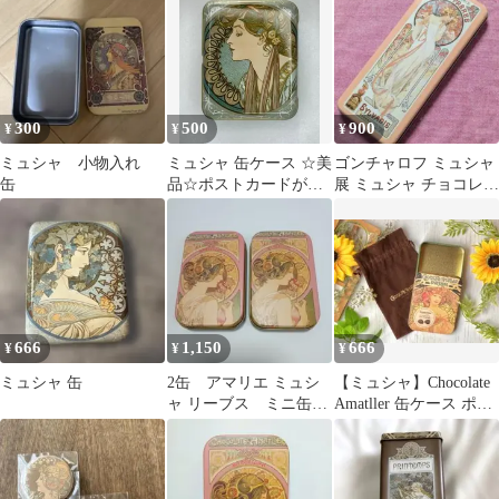
チョコレート缶
300
500
900
¥
¥
¥
ミュシャ 小物入れ
ミュシャ 缶ケース ☆美
ゴンチャロフ ミュシャ
缶
品☆ポストカードが付
展 ミュシャ チョコレー
きました◎
ト 空き缶 アルフォン
ス・ミュシャ
666
1,150
666
¥
¥
¥
ミュシャ 缶
2缶 アマリエ ミュシ
【ミュシャ】Chocolate
ャ リーブス ミニ缶
Amatller 缶ケース ポー
小物入れ 2個セット
チ付き
チョコレート缶