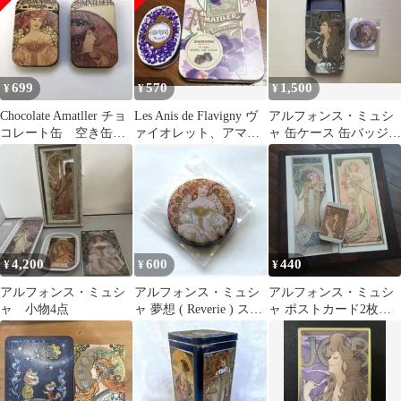
699
570
1,500
¥
¥
¥
Chocolate Amatller チョ
Les Anis de Flavigny ヴ
アルフォンス・ミュシ
コレート缶 空き缶 2
ァイオレット、アマリ
ャ 缶ケース 缶バッジ
個セット
エ すみれ空き缶
セット
4,200
600
440
¥
¥
¥
アルフォンス・ミュシ
アルフォンス・ミュシ
アルフォンス・ミュシ
ャ 小物4点
ャ 夢想 ( Reverie ) スチ
ャ ポストカード2枚＆
ール 缶バッジ
缶ケースセット