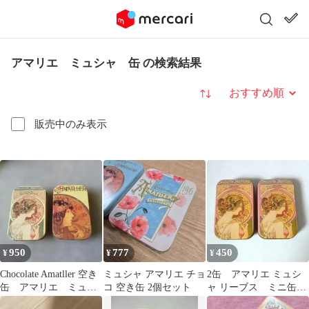
アマリエ ミュシャ 缶 の検索結果
並び替え
販売中のみ表示
950
777
450
¥
¥
¥
Chocolate Amatller 空き
ミュシャ アマリエ チョ
2缶 アマリエ ミュシ
缶 アマリエ ミュシ
コ 空き缶 2個セット
ャ リーブス ミニ缶
ャ 2個セット
小物入れ 2個セット