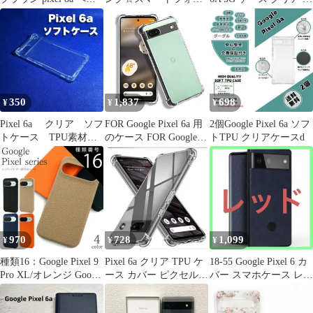
トなし レザー
ケース Google Pixel 6
型 グラデーション色 ケ
専用ケース 保護 2層
ース 軽量 tpu 耐衝撃 ス
構造 頑丈 半透明 ワイ
マホケース 透明 米軍
ヤレス充電対応クリア
MIL規格取得 おしゃれ
ケース 送料無料
黄変防止防塵一体型 人
気 ピクセル 6a 5g 携帯
カバー ブルーブラック
350
1,837
698
¥
¥
¥
MD-SXJB-2
Pixel 6a クリア ソフ
FOR Google Pixel 6a 用
2個Google Pixel 6a ソフ
トケース TPU素材
のケース FOR Google
トTPU クリアケースd
シンプル カバー
Pixel6a カバー クリア
【四隅がエアクッショ
ン構造】TPU透明保護
ソフト シリコンケース
薄型 落下防止 衝撃吸収
耐衝撃 手触り クリア
ピクセル 6A 全面保護
970
728
1,099
¥
¥
¥
カバー PC
種類16：Google Pixel 9
Pixel 6a クリア TPU ケ
18-55 Google Pixel 6 カ
Pro XL/オレンジ Google
ース カバー ピクセル
バー スマホケース レッ
Pixel 6a/7a/9/9 Pro/9 Pro
6A
ド
XL シュリンクレザー調