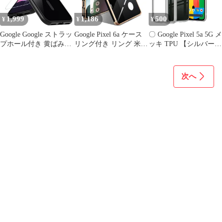
1,999
1,186
500
¥
¥
¥
Google Google ストラッ
Google Pixel 6a ケース
〇 Google Pixel 5a 5G メ
プホール付き 黄ばみな
リング付き リング 米軍
ッキ TPU 【シルバー】
し Pixel Pixel Pixel カバ
MIL規格 人気 耐衝撃
スマホケース
ー カバー 8a 8a 8a 8a ス
ピクセル6a カバー 携帯
マホケース pixel google
カバー TPU 軽量 スタ
次へ
耐久性 耐衝撃 6.1イン
ンド機能 車載ホルダー
チ 米軍規格 ピクセル8a
対応 360°回転 指紋防止
グーグル マグセーフ対
(ブラック)
応 ブ