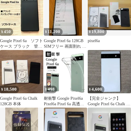
450
11,200
19,800
¥
¥
¥
Google Pixel 6a ソフト
Google Pixel 6a 128GB
pixel6a
ケース ブラック 管理
SIMフリー 画面割れ ジ
185-22
ャンク
18,500
498
4,600
¥
¥
¥
Google Pixel 6a Chalk
耐衝撃 Google Pixel6a
【完全ジャンク】
128GB 本体
Pixel6a Pixel 6a 高透明
Google Pixel 6a Chalk 本
耐衝撃 防指紋 TPU ス
体のみ 画面割れ
トラップホール ピクセ
ル 6 グーグル ソフト
クリア ケース カバー