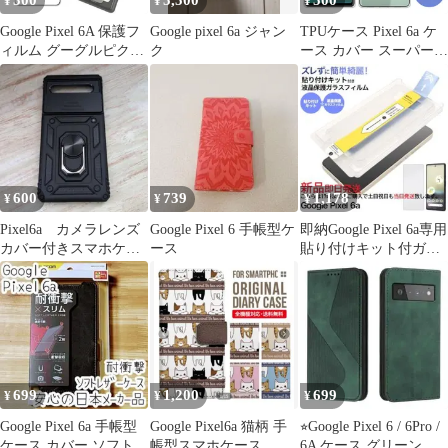
300
5,500
500
¥
¥
¥
Google Pixel 6A 保護フ
Google pixel 6a ジャン
TPUケース Pixel 6a ケ
ィルム グーグルピクセ
ク
ース カバー スーパーク
ル6A ハイドロゲル
リア TPU 透明 シンプ
google pixel6a フィルム
ル グーグル ピクセル6a
Google Pixel 6a スマホ
ケース スマホカバー ソ
フト Pixel6a
600
739
1,178
¥
¥
¥
Pixel6a カメラレンズ
Google Pixel 6 手帳型ケ
即納Google Pixel 6a専用
カバー付きスマホケー
ース
貼り付けキット付ガラ
ス リング付き
スフィルム+１枚セット
699
1,200
699
¥
¥
¥
Google Pixel 6a 手帳型
Google Pixel6a 猫柄 手
⭐︎Google Pixel 6 / 6Pro /
ケース カバー ソフトレ
帳型スマホケース
6A ケース グリーン 手