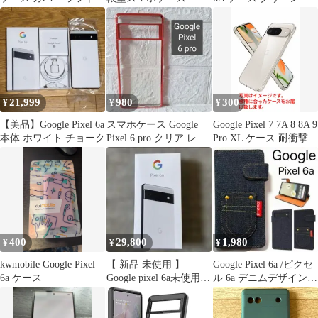
ザー 耐衝撃 黒
帳型
21,999
980
300
¥
¥
¥
【美品】Google Pixel 6a
スマホケース Google
Google Pixel 7 7A 8 8A 9
本体 ホワイト チョーク
Pixel 6 pro クリア レッ
Pro XL ケース 耐衝撃
ド スマホカバー
透明ケース GooglePixel
TPU ソフト 透明 カバ
ー スマホケース 透明カ
バー バンパーケース ク
リアバックカバー クリ
アケース 携帯ケース 衝
撃吸収 ワイヤレス充電
400
29,800
1,980
¥
¥
¥
kwmobile Google Pixel
【 新品 未使用 】
Google Pixel 6a /ピクセ
6a ケース
Google pixel 6a未使用
ル 6a デニムデザイン
チョーク
手帳型ケース