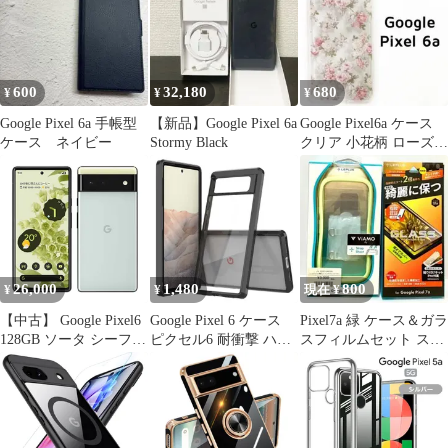
背面ケース 薄型 大人
無地 シンプル かわいい
おしゃれ かっこいい お
すすめ 人気 スマホケー
ス ス
600
32,180
680
¥
¥
¥
Google Pixel 6a 手帳型
【新品】Google Pixel 6a
Google Pixel6a ケース
ケース ネイビー
Stormy Black
クリア 小花柄 ローズ
透明ケース
26,000
1,480
800
¥
¥
現在 ¥
【中古】 Google Pixel6
Google Pixel 6 ケース
Pixel7a 緑 ケース＆ガラ
128GB ソータ シーフォ
ピクセル6 耐衝撃 ハイ
スフィルムセット スー
ーム SIMフリー 本体 au
ブリット クリア ケース
パークリアVIAMOfly
Aランク スマホ【送料
【Color】 ブラック
無料】 gp6a128gr8mtm