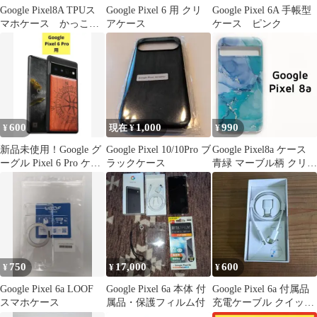
Google Pixel8A TPUス
Google Pixel 6 用 クリ
Google Pixel 6A 手帳型
マホケース かっこい
アケース
ケース ピンク
い 赤キング
600
1,000
990
¥
現在 ¥
¥
新品未使用！Google グ
Google Pixel 10/10Pro ブ
Google Pixel8a ケース
ーグル Pixel 6 Pro ケー
ラックケース
青緑 マーブル柄 クリア
ス
透明 カバー
750
17,000
600
¥
¥
¥
Google Pixel 6a LOOF
Google Pixel 6a 本体 付
Google Pixel 6a 付属品
スマホケース
属品・保護フィルム付
充電ケーブル クイック
スイッチアダプター