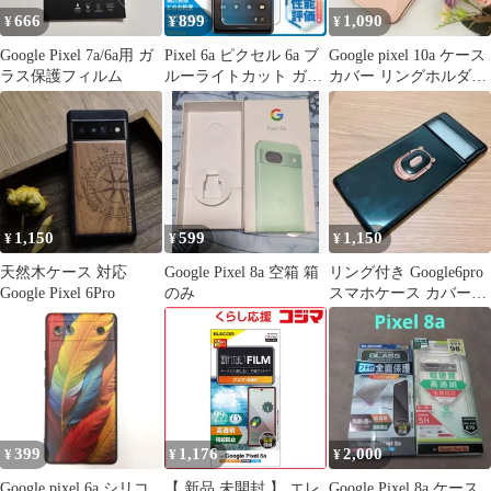
666
899
1,090
¥
¥
¥
Google Pixel 7a/6a用 ガ
Pixel 6a ピクセル 6a ブ
Google pixel 10a ケース
ラス保護フィルム
ルーライトカット ガラ
カバー リングホルダー
スフィルム 旭硝子
付：ピーチピンク ☆お
まけガラスフィルム付
1,150
599
1,150
¥
¥
¥
天然木ケース 対応
Google Pixel 8a 空箱 箱
リング付き Google6pro
Google Pixel 6Pro
のみ
スマホケース カバー黒
シンプル
399
1,176
2,000
¥
¥
¥
Google pixel 6a シリコ
【 新品 未開封 】 エレ
Google Pixel 8a ケース