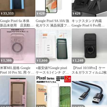
33,333
420
426
¥
¥
¥
Google Pixel 6a 本体
Google Pixel 9A 10A 強
キックスタンド内蔵
新品未使用 店員動作
化ガラス 液晶保護フィ
Google Pixel 6 Pro用ケ
確認のみ おまけつき
ルム L223
ース
1,380
1,800
1,240
¥
¥
¥
米軍MIL規格 Google
⭐︎最安値‼️Google pixel
【Pixel 10/10Pro】ケー
Pixel 10 Pro XL 用 ケー
ケース 6.1インチ グリ
ス＆ガラスフィルム2枚
ス クリア
ーン