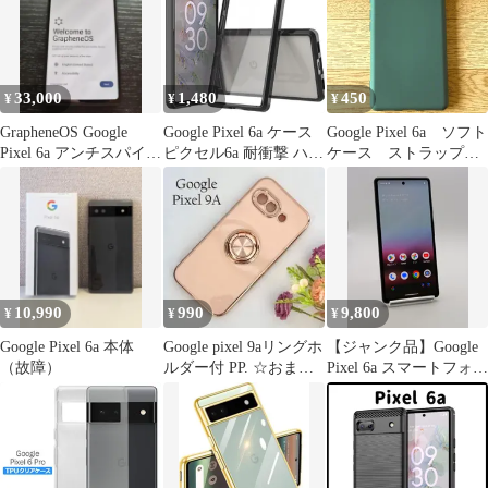
33,000
1,480
450
¥
¥
¥
GrapheneOS Google
Google Pixel 6a ケース
Google Pixel 6a ソフト
Pixel 6a アンチスパイフ
ピクセル6a 耐衝撃 ハイ
ケース ストラップホ
ォン
ブリット クリア ケース
ール グリーン 管理
【Color】 ブラック
185-44
10,990
990
9,800
¥
¥
¥
Google Pixel 6a 本体
Google pixel 9aリングホ
【ジャンク品】Google
（故障）
ルダー付 PP. ☆おまけ
Pixel 6a スマートフォン
ガラスフィルム付
本体 画面タッチ反応な
し