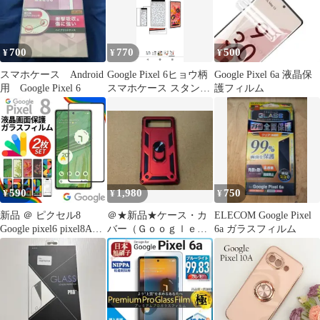
6.1インチ カバー ワイ
下防止 擦り傷防止 スマ
ヤレス充電対応 クリア
ホケース ストラップホ
ケース Pixel8a 透明ケー
ール付き ワイヤレス充
ス
電対応 グーグル 6.4イ
700
770
500
¥
¥
¥
ンチ(ゴールド)
スマホケース Android
Google Pixel 6ヒョウ柄
Google Pixel 6a 液晶保
用 Google Pixel 6
スマホケース スタンド
護フィルム
機能カードケース付き
590
1,980
750
¥
¥
¥
新品 ＠ ピクセル8
＠★新品★ケース・カ
ELECOM Google Pixel
Google pixel6 pixel8A
バー（ＧｏｏｇｌｅＰ
6a ガラスフィルム
pixel7A pixel7 pixel6A
ｉｘｅｌ６ グーグル
ガラスフィルム ２枚 8
ピクセル６用）レッド
8a 7 7a 6 6a 保護フィル
ム タブレット ぴくせる
YS-20240719