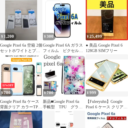
1,200
300
25,499
¥
¥
¥
Google Pixel 6a 空箱 2個
Google Pixel 6A ガラス
● 美品 Google Pixel 6
セットホワイトとブラ
フィルム ピクセル
128GB SIMフリー
ック空箱のみ！！
強化 9H 液晶保護
11%OFF
780
700
999
¥
¥
¥
Google Pixel 8a ケース
新品■Google Pixel 6a
【Fuleeyuhn】Google
背面クリア カラーTPU
手帳型 TPU グラデ
Pixel 6 ケース クリア
バンパー 耐衝撃 軽量
ーション
耐衝撃 黄変防止 耐久性
薄型 ストラップホール
ピクセル 6 カバー 透明
グーグル ピクセル8a
TPU素材 薄型 軽量 落