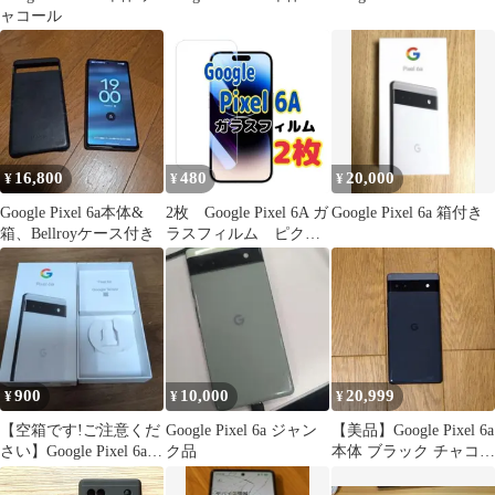
ャコール
16,800
480
20,000
¥
¥
¥
Google Pixel 6a本体&
2枚 Google Pixel 6A ガ
Google Pixel 6a 箱付き
箱、Bellroyケース付き
ラスフィルム ピクセ
ル 強化 液晶保護
900
10,000
20,999
¥
¥
¥
【空箱です!ご注意くだ
Google Pixel 6a ジャン
【美品】Google Pixel 6a
さい】Google Pixel 6a
ク品
本体 ブラック チャコー
外箱
ル