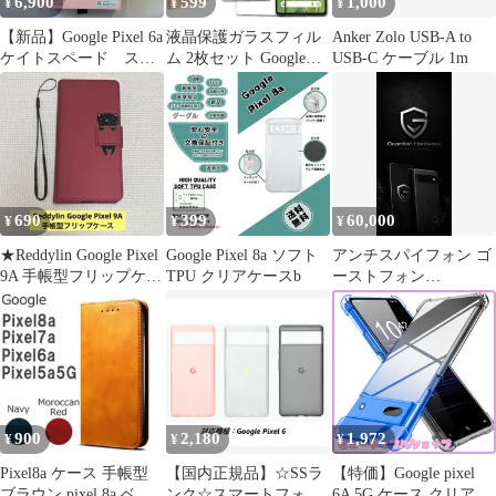
6,900
599
1,000
¥
¥
¥
【新品】Google Pixel 6a
液晶保護ガラスフィル
Anker Zolo USB-A to
ケイトスペード スマ
ム 2枚セット Google
USB-C ケーブル 1m
ホケース
Pixel Pixel 5a 5G Pixel 6
Pixel 6A Pixel 7 Pixel 7A
Pixel 8 保護フィルム ピ
クセル pixel6A Pixel7 グ
ーグル スマホ フィルム
690
399
60,000
¥
¥
¥
★Reddylin Google Pixel
Google Pixel 8a ソフト
アンチスパイフォン ゴ
9A 手帳型フリップケー
TPU クリアケースb
ーストフォン
ス
GrapheneOS
900
2,180
1,972
¥
¥
¥
Pixel8a ケース 手帳型
【国内正規品】☆SSラ
【特価】Google pixel
ブラウン pixel 8a ベル
ンク☆スマートフォン
6A 5G ケース クリア 薄