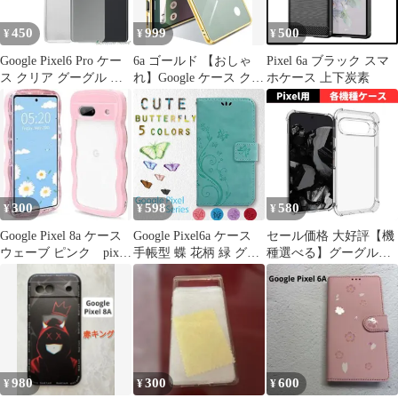
450
999
500
¥
¥
¥
Google Pixel6 Pro ケー
6a ゴールド 【おしゃ
Pixel 6a ブラック スマ
ス クリア グーグル ピ
れ】Google ケース クリ
ホケース 上下炭素
クセル6プロ カバー ス
ア Pixel メッキ加工
マホ 衝撃吸収 透明 シ
リコン ソフトケース
TPU 耐衝撃 保護
300
598
580
¥
¥
¥
Google Pixel 8a ケース
Google Pixel6a ケース
セール価格 大好評【機
ウェーブ ピンク pixel
手帳型 蝶 花柄 緑 グリ
種選べる】グーグルピ
うねうね
ーン 紫 ラベンダー 桃
クセル Google Pixel 9a
色 ピンク 青 ブルー 赤
8a 8 8pro 7a 7 6a ケース
レッド グーグル カバー
クリア 耐衝撃 衝撃吸収
ピクセル6a レザー 革
透明 TPU ソフト カバ
送料無料 安い スマホケ
ー GooglePixel
ース
980
300
600
¥
¥
¥