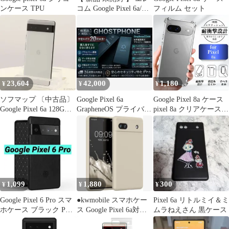
ンケース TPU
コム Google Pixel 6a/フ
フィルム セット
ィルム/指紋防止/高透明
PMP221FLFG 未使用 送
料無料
23,604
42,000
1,180
¥
¥
¥
ソフマップ 〔中古品〕
Google Pixel 6a
Google Pixel 8a ケース
Google Pixel 6a 128GB
GrapheneOS プライバシ
pixel 8a クリアケース
チョーク GB17L au SIM
ー重視 未使用品
携帯カバー pixel8a ケー
フリー【262】
ス カバー 軽量設計 ク
リア 保護ケース 耐衝撃
透明 スマホケース 四隅
エアクッション 柔軟な
TPU素材 シンプル
1,099
1,880
300
¥
¥
¥
Google Pixel 6 Pro スマ
●kwmobile スマホケー
Pixel 6a リトルミイ＆ミ
ホケース ブラック PU
ス Google Pixel 6a対応
ムラねえさん 黒ケース
レザー 耐衝撃
ケース