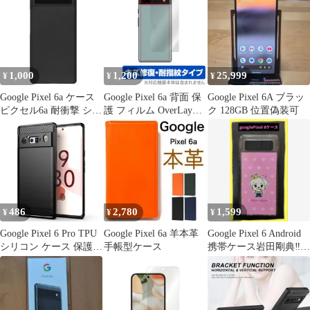
1,000
1,200
25,999
¥
¥
¥
Google Pixel 6a ケース
Google Pixel 6a 背面 保
Google Pixel 6A ブラッ
ピクセル6a 耐衝撃 シン
護 フィルム OverLay
ク 128GB 位置偽装可
プル さらさら ハード
Magic for グーグル ピク
ケース 【Color】 ブラ
セル Pixel6a 本体保護フ
ック
ィルム キズ修復 耐指紋
コーティング
486
2,780
1,599
¥
¥
¥
Google Pixel 6 Pro TPU
Google Pixel 6a 羊本革
Google Pixel 6 Android
シリコン ケース 保護
手帳型ケース
携帯ケース岩田剛典‼️最
軽量
終値下げ中