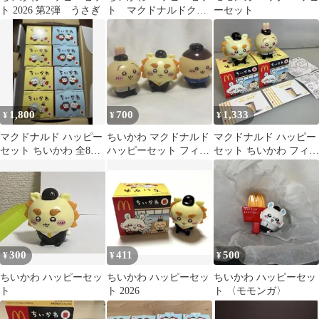
ト 2026 第2弾 うさぎ
ト マクドナルドクル
ーセット
ー うさぎ
1,800
700
1,333
¥
¥
¥
マクドナルド ハッピー
ちいかわ マクドナルド
マクドナルド ハッピー
セット ちいかわ 全8種
ハッピーセット フィギ
セット ちいかわ フィギ
フルコンプリートセッ
ュア 3種
ュア うさぎ シーサー
ト 2026
即日発送！
300
411
500
¥
¥
¥
ちいかわ ハッピーセッ
ちいかわ ハッピーセッ
ちいかわ ハッピーセッ
ト
ト 2026
ト 〈モモンガ〉