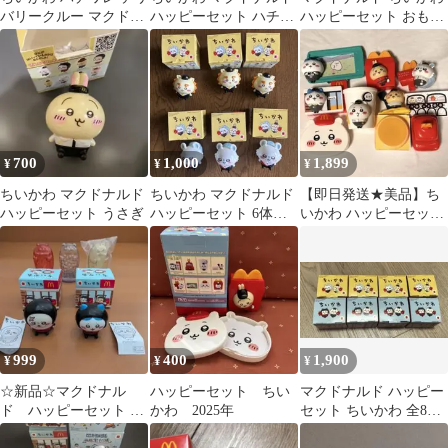
バリークルー マクドナ
ハッピーセット ハチワ
ハッピーセット おもち
ルド ハッピーセット
レ ラッコ
ゃ 8個セット
700
1,000
1,899
¥
¥
¥
ちいかわ マクドナルド
ちいかわ マクドナルド
【即日発送★美品】ち
ハッピーセット うさぎ
ハッピーセット 6体セ
いかわ ハッピーセット
ット モモンガ シーサー
2025 まとめ売り コンプ
リート
999
400
1,900
¥
¥
¥
☆新品☆マクドナル
ハッピーセット ちい
マクドナルド ハッピー
ド ハッピーセット フ
かわ 2025年
セット ちいかわ 全8種
ィギュア ちいかわ ス
コンプリートセット