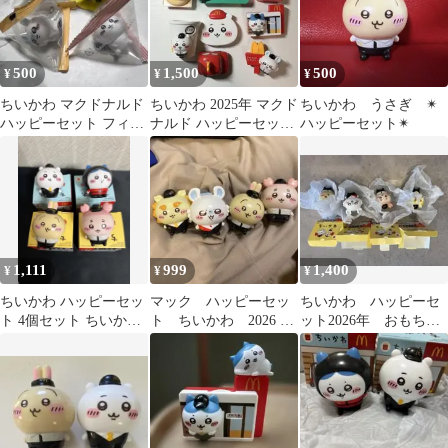
500
1,500
500
¥
¥
¥
ちいかわ マクドナルド
ちいかわ 2025年 マクド
ちいかわ うさぎ ✴︎
ハッピーセット フィギ
ナルド ハッピーセット
ハッピーセット✴︎
ュア 4点セット
全8種コンプリートセッ
ト
1,111
999
1,400
¥
¥
¥
ちいかわ ハッピーセッ
マック ハッピーセッ
ちいかわ ハッピーセ
ト 4個セット ちいかわ
ト ちいかわ 2026 コ
ット2026年 おもち
ハチワレ うさぎ 古本屋
ンプ
ゃ 第2弾全4種 コン
プリート