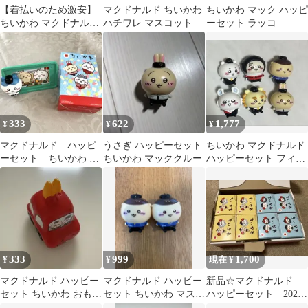
【着払いのため激安】
マクドナルド ちいかわ
ちいかわ マック ハッピ
ちいかわ マクドナルド
ハチワレ マスコット
ーセット ラッコ
ハッピーセット等 まと
め売り
333
622
1,777
¥
¥
¥
マクドナルド ハッピ
うさぎ ハッピーセット
ちいかわ マクドナルド
ーセット ちいかわ ハ
ちいかわ マッククルー
ハッピーセット フィギ
チワレのトレイフォト
ュア 6体セット
フレーム
333
999
1,700
¥
¥
現在 ¥
マクドナルド ハッピー
マクドナルド ハッピー
新品☆マクドナルド
セット ちいかわ おもち
セット ちいかわ マスコ
ハッピーセット 2026
ゃ まきじゃく
ット 2個セット
ちいかわ 8個セット☆