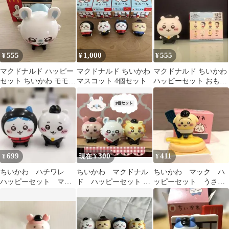
555
1,000
555
¥
¥
¥
マクドナルド ハッピー
マクドナルド ちいかわ
マクドナルド ちいかわ
セット ちいかわ モモン
マスコット 4個セット
ハッピーセット おもち
ガフィギュア
ゃ
699
300
411
¥
現在 ¥
¥
ちいかわ ハチワレ
ちいかわ マクドナル
ちいかわ マック ハ
ハッピーセット マス
ド ハッピーセット モ
ッピーセット うさ
コットセット フィギ
モンガ 古本屋 シーサー
ぎ パンケーキ
ュア