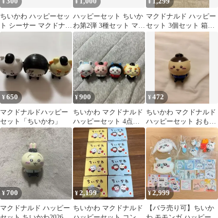
300
1,000
1,299
¥
¥
¥
ちいかわ ハッピーセッ
ハッピーセット ちいか
マクドナルド ハッピー
ト シーサー マクドナル
わ第2弾 3種セット マク
セット 3個セット 箱付
ド
ドナルド 2026
き ちいかわ ハチワレ
うさぎ
650
900
472
¥
¥
¥
マクドナルドハッピー
ちいかわ マクドナルド
ちいかわ マクドナルド
セット「ちいかわ」
ハッピーセット 4点セ
ハッピーセット おもち
ット
ゃ
700
2,199
2,999
¥
¥
¥
マクドナルド ハッピー
ちいかわ マクドナルド
【バラ売り可】ちいか
セット ちいかわ2026
ハッピーセット コンプ
わ モモンガ ハッピーセ