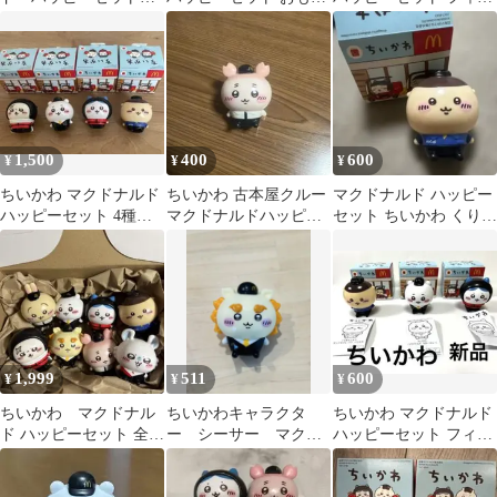
2026
ゃ 2種セット
ュア 古本屋
1,500
400
600
¥
¥
¥
ちいかわ マクドナルド
ちいかわ 古本屋クルー
マクドナルド ハッピー
ハッピーセット 4種セ
マクドナルドハッピー
セット ちいかわ くりま
ット
セット
んじゅう
1,999
511
600
¥
¥
¥
ちいかわ マクドナル
ちいかわキャラクタ
ちいかわ マクドナルド
ド ハッピーセット 全8
ー シーサー マクド
ハッピーセット フィギ
種 コンプリート マッ
ナルド ハッピーセット
ュア 3種セット
ク