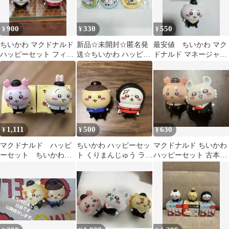
900
330
550
¥
¥
¥
ちいかわ マクドナルド
新品☆未開封☆匿名発
最安値 ちいかわ マク
ハッピーセット フィギ
送☆ちいかわ ハッピー
ドナルド マネージャー
ュア 2種セット
バッグ2026 缶バッジ3
フィギュア ハッピー
個セット
セット
1,111
500
630
¥
¥
¥
マクドナルド ハッピ
ちいかわ ハッピーセッ
マクドナルド ちいかわ
ーセット ちいかわ
ト くりまんじゅう ラッ
ハッピーセット 古本屋
2026第2弾 2個セッ
コ
モモンガ フィギュア
ト カニ うさぎ