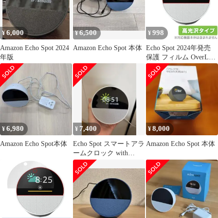
6,000
6,500
998
¥
¥
¥
Amazon Echo Spot 2024
Amazon Echo Spot 本体
Echo Spot 2024年発売
年版
保護 フィルム OverLay
Brilliant for エコー スポ
ット 液晶保護 指紋がつ
きにくい 指紋防止 高光
沢
6,980
7,400
8,000
¥
¥
¥
Amazon Echo Spot本体
Echo Spot スマートアラ
Amazon Echo Spot 本体
ームクロック with
Alexa アレクサ