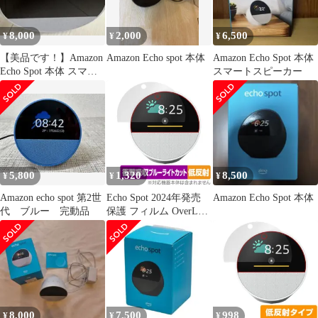
8,000
2,000
6,500
¥
¥
¥
【美品です！】Amazon
Amazon Echo spot 本体
Amazon Echo Spot 本体
Echo Spot 本体 スマー
スマートスピーカー
トスピーカー
5,800
1,320
8,500
¥
¥
¥
Amazon echo spot 第2世
Echo Spot 2024年発売
Amazon Echo Spot 本体
代 ブルー 完動品
保護 フィルム OverLay
Absorber 低反射 for エ
コー スポット 衝撃吸収
反射防止 ブルーライト
カット 抗菌
8,000
7,500
998
¥
¥
¥