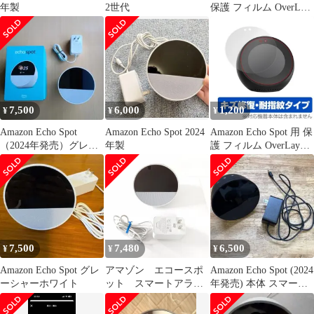
年製
2世代
保護 フィルム OverLay
Absorber 高光沢 for エ
コー スポット 衝撃吸収
高光沢 抗菌
7,500
6,000
1,200
¥
¥
¥
Amazon Echo Spot
Amazon Echo Spot 2024
Amazon Echo Spot 用 保
（2024年発売）グレー
年製
護 フィルム OverLay
シャーホワイト
Magic for Amazon Echo
Spot 液晶 保護キズ修復
7,500
7,480
6,500
¥
¥
¥
Amazon Echo Spot グレ
アマゾン エコースポ
Amazon Echo Spot (2024
ーシャーホワイト
ット スマートアラー
年発売) 本体 スマート
ムクロック 美品
スピーカー
2024年製 アレクサ