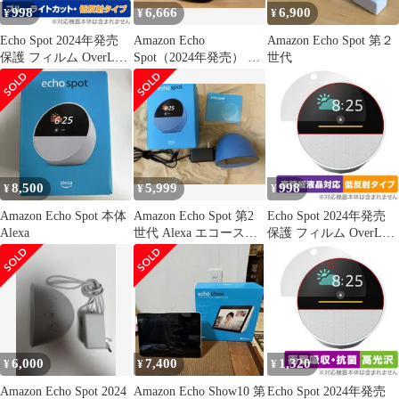
998
6,666
6,900
¥
¥
¥
Echo Spot 2024年発売
Amazon Echo
Amazon Echo Spot 第２
保護 フィルム OverLay
Spot（2024年発売） オ
世代
Eye Protector 低反射 for
ーシャンブルー Alexa
エコー スポット 液晶保
護 ブルーライトカット
反射防止
8,500
5,999
998
¥
¥
¥
Amazon Echo Spot 本体
Amazon Echo Spot 第2
Echo Spot 2024年発売
Alexa
世代 Alexa エコースポ
保護 フィルム OverLay
ット
Plus Lite for エコー ス
ポット 液晶保護 高精細
液晶対応 アンチグレア
反射防止 非光沢
6,000
7,400
1,320
¥
¥
¥
Amazon Echo Spot 2024
Amazon Echo Show10 第
Echo Spot 2024年発売