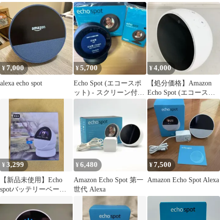
レクサ）
7,000
5,700
4,000
¥
¥
¥
alexa echo spot
Echo Spot (エコースポ
【処分価格】Amazon
ット) - スクリーン付き
Echo Spot (エコースポ
スマートスピーカー
ット) ホワイト 初期
化済み
3,299
6,480
7,500
¥
¥
¥
【新品未使用】Echo
Amazon Echo Spot 第一
Amazon Echo Spot Alexa
spotバッテリーベース
世代 Alexa
（ホワイト）