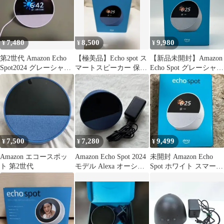
7,480
8,500
9,980
¥
¥
¥
第2世代 Amazon Echo
【極美品】Echo spot ス
【新品未開封】Amazon
Spot2024 グレーシャー
マートスピーカー 保護
Echo Spot グレーシャー
ホワイト
フィルム付
ホワイト
7,500
7,280
9,499
¥
¥
¥
Amazon エコースポッ
Amazon Echo Spot 2024
未開封 Amazon Echo
ト 第2世代
モデル Alexa オーシャ
Spot ホワイト スマート
ンブルー
スピーカー