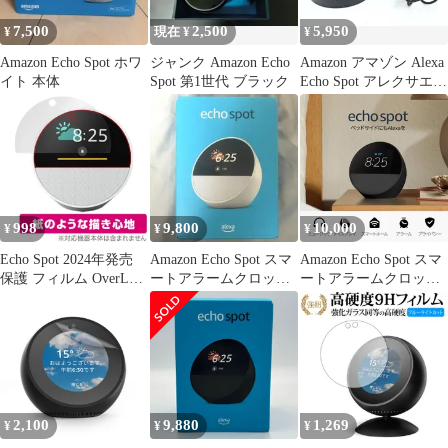
7,500
2,500
5,950
¥
現在 ¥
¥
Amazon Echo Spot ホワ
ジャンク Amazon Echo
Amazon アマゾン Alexa
イト 本体
Spot 第1世代 ブラック
Echo Spot アレクサエコ
ースポット ディスプレ
イ付き スマートスピー
カー BV84J9
998
9,800
10,000
¥
¥
¥
Echo Spot 2024年発売
Amazon Echo Spot スマ
Amazon Echo Spot スマ
保護 フィルム OverLay
ートアラームクロッ
ートアラームクロック
Paper for エコー スポッ
ク グレーシャーホワ
ブラック 2024年発売
ト 書き味向上 紙のよう
イト
な描き心地
2,100
9,880
1,269
¥
¥
¥