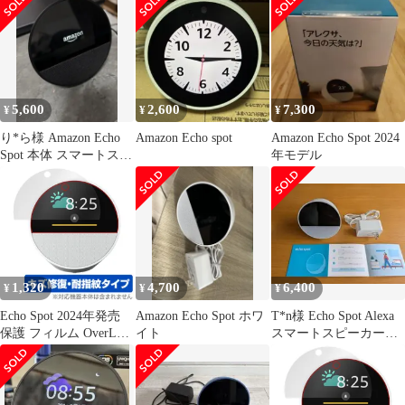
スポット 9H 高硬度 透
Echo Spot(2024年発売)
明 高光沢
with Alexa 鮮やかなサ
ウンド B0C2S4K41G
B0C2RZWV9B (D)
5,600
2,600
7,300
¥
¥
¥
り*ら様 Amazon Echo
Amazon Echo spot
Amazon Echo Spot 2024
Spot 本体 スマートスピ
年モデル
ーカー
1,320
4,700
6,400
¥
¥
¥
Echo Spot 2024年発売
Amazon Echo Spot ホワ
T*n様 Echo Spot Alexa
保護 フィルム OverLay
イト
スマートスピーカー
Magic for エコー スポッ
（グレーシャーホワイ
ト 液晶保護 傷修復 耐
指紋 指紋防止 コーティ
ング