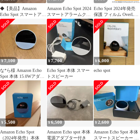
◆【美品】Amazon
Amazon Echo Spot 2024
Echo Spot 2024年発売
Echo Spot スマートアラ
スマートアラームクロ
保護 フィルム OverLay
ームクロック ホワイト
ック ブラック
Plus for エコー スポッ
ト 液晶保護 アンチグレ
ア 反射防止 非光沢 指
紋防止
7,100
7,700
6,000
¥
¥
¥
な*ら様 Amazon Echo
Echo Spot 本体 スマー
echo spot
Spot 本体 15.0Wアダプ
トスピーカー
ター付属
5,500
6,500
2,600
¥
¥
¥
Amazon Echo Spot
Amazon Echo spot 本体
Amazon Echo Spot 本体
（2024年発売）本体
電源アダプター付き
スマートスピーカー 第