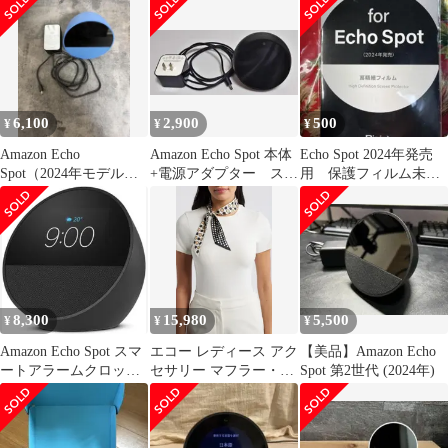
コー スポット 液晶保護
B0C2S4K41G (2642859)
9H 高硬度 ブルーライ
トカット
6,100
2,900
500
¥
¥
¥
Amazon Echo
Amazon Echo Spot 本体
Echo Spot 2024年発売
Spot（2024年モデル）
+電源アダプター スマ
用 保護フィルム未使
オーシャンブルー第2世
ートスピーカー
用未開封
代
8,300
15,980
5,500
¥
¥
¥
Amazon Echo Spot スマ
エコー レディース アク
【美品】Amazon Echo
ートアラームクロック
セサリー マフラー・ス
Spot 第2世代 (2024年)
ブラック
トール・スカーフ サテ
ン シルク Echo Spot Dot
Silk Satin Ribbon Scarf
BLACK ブラック