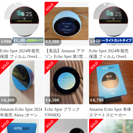
1世代
998
3,300
998
¥
¥
¥
Echo Spot 2024年発売
【美品】Amazon アマ
Echo Spot 2024年発売
保護 フィルム OverLay
ゾン Echo Spot 第1世代
保護 フィルム OverLay
抗菌 Brilliant for エコー
(VN94DQ)
Eye Protector for エコー
スポット Hydro Ag+ 抗
スポット 液晶保護 目に
菌 抗ウイルス 高光沢
優しい ブルーライトカ
ット
6,480
4,500
6,700
¥
¥
¥
Amazon Echo Spot 2024
Echo Spot ブラック
Amazon Echo Spot 本体
年発売 Alexa |オーシャ
VN94DQ
スマートスピーカー
ンブルー