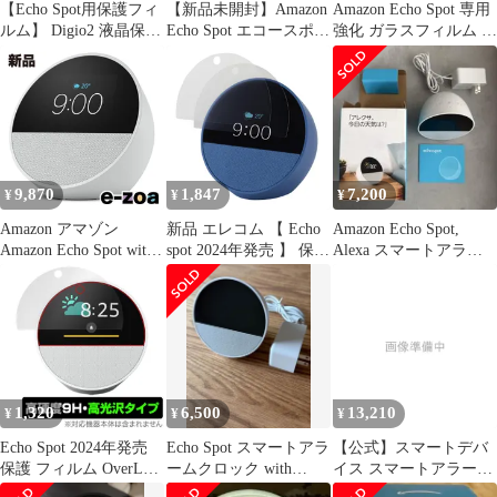
【Echo Spot用保護フィ
【新品未開封】Amazon
Amazon Echo Spot 専用
ルム】 Digio2 液晶保護
Echo Spot エコースポッ
強化 ガラスフィルム と
フィルム 高精細 反射防
ト ブラック
同等の 高硬度9H ブル
止 気泡レス加工 2枚入
ーライトカット 光沢タ
り
イプ 改訂版 液晶保護フ
ィルム
9,870
1,847
7,200
¥
¥
¥
Amazon アマゾン
新品 エレコム 【 Echo
Amazon Echo Spot,
Amazon Echo Spot with
spot 2024年発売 】 保護
Alexa スマートアラー
Alexa グレーシャーホ
フィルム 高精細 反射防
ムクロック
ワイト B0C2RZWV9B
止 アンチグレア 指紋防
(2642860)
止 貼りやすく、貼り直
し可能 2枚入り
AISWESP1FLFTHDW
1,320
6,500
13,210
¥
¥
¥
Echo Spot 2024年発売
Echo Spot スマートアラ
【公式】スマートデバ
保護 フィルム OverLay
ームクロック with
イス スマートアラーム
9H Brilliant for エコー
Alexa アレクサ
クロック 多機能時計