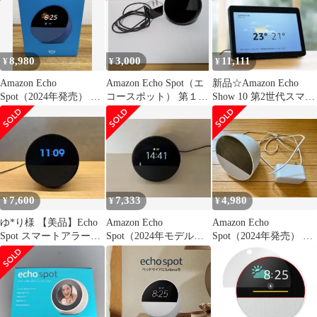
8,980
3,000
11,111
¥
¥
¥
Amazon Echo
Amazon Echo Spot（エ
新品☆Amazon Echo
Spot（2024年発売） オ
コースポット） 第１世
Show 10 第2世代スマー
ーシャンブルー Alexa
代
トスピーカー正規品
7,600
7,333
4,980
¥
¥
¥
ゆ*り様 【美品】Echo
Amazon Echo
Amazon Echo
Spot スマートアラーム
Spot（2024年モデル）
Spot（2024年発売） 本
クロック Alexa
ブラック スマートアラ
体
ーム