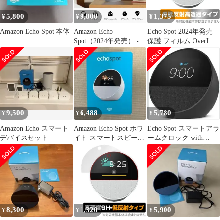
5,800
9,800
1,375
¥
¥
¥
Amazon Echo Spot 本体
Amazon Echo
Echo Spot 2024年発売
Spot（2024年発売） -
保護 フィルム OverLay
スマートアラームクロ
Plus Premium for エコー
ック with Alexa、鮮や
スポット 液晶保護 アン
かなサウンド | グレー
チグレア 反射防止 高透
シャーホワイト
過 指紋防止
9,500
6,488
5,780
¥
¥
¥
Amazon Echo スマート
Amazon Echo Spot ホワ
Echo Spot スマートアラ
デバイスセット
イト スマートスピーカ
ームクロック with
ー
Alexa （ブラック）
8,300
1,320
5,900
¥
¥
¥