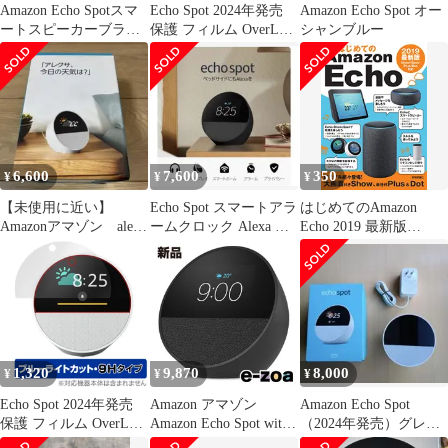
Amazon Echo Spotスマ
Echo Spot 2024年発売
Amazon Echo Spot オー
ートスピーカーブラッ
保護 フィルム OverLay
シャンブルー
ク （2024発売）
9H Plus for エコー スポ
ット 9H 高硬度 アンチ
グレア 反射防止
6,600
7,600
350
¥
¥
¥
【未使用に近い】
Echo Spot スマートアラ
はじめてのAmazon
Amazonアマゾン alexa
ームクロック Alexa ブ
Echo 2019 最新版
アレクサ echo spot
ラック
Show/Spot/Plus/Dot対応
／ケイズプロダクショ
ン
1,320
9,870
8,000
¥
¥
¥
Echo Spot 2024年発売
Amazon アマゾン
Amazon Echo Spot
保護 フィルム OverLay
Amazon Echo Spot with
（2024年発売）グレー
Eye Protector 9H for エ
Alexa ブラック
シャーホワイト