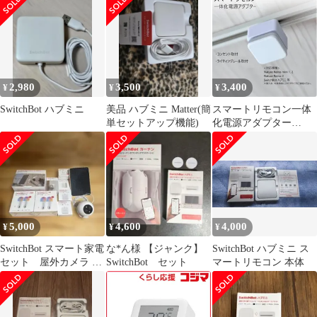
ト ハブミニに対応でき
チボット
な壁掛けブラケット 壁
掛けホルダー スマート
ホーム スマートリモコ
ン 遠隔操作 簡単に取り
付け 省スペース ミニマ
2,980
3,500
3,400
¥
¥
¥
リズム 家庭用
SwitchBot ハブミニ
美品 ハブミニ Matter(簡
スマートリモコン一体
単セットアップ機能)
化電源アダプター
[SRN]
5,000
4,600
4,000
¥
¥
¥
SwitchBot スマート家電
な*ん様 【ジャンク】
SwitchBot ハブミニ ス
セット 屋外カメラ 電
SwitchBot セット
マートリモコン 本体
球 その他 セット