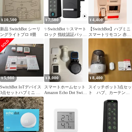
10,500
7,580
4,400
¥
¥
¥
新品 SwitchBot シーリ
✨SwitchBot ✨スマート
【SwitchBot】ハブミニ
ングライトプロ 8畳
ロック 指紋認証パッド
スマートリモコン 赤外
付 指紋解錠 動作確認済
線リモコン対応
W0202200
5,980
8,000
8,400
¥
¥
¥
SwitchBot IoTデバイス
スマートホームセット
スイッチボット3点セッ
3点セットハブミニ 温
Amazon Echo Dot Switch
ト ハブ、カーテン、
湿度計 スイッチ
bot
加湿器