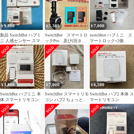
9,800
5,380
7,000
¥
¥
¥
新品 SwitchBot ハブミ
SwitchBot スマートロ
switchbot ハブミニ ス
ニ 人感センサー スマー
ックPro 及び(旧タイ
マートロック×2個
ト電球 テープライト
プ)引き戸アダプター
3,800
7,000
6,500
¥
¥
¥
SwitchBot ハブミニ 本
SwitchBot スマートリモ
SwitchBot ハブ2 本体 ス
体 スマートリモコン
コン ハブ2 ちょっとだ
マートリモコン
け使用程度