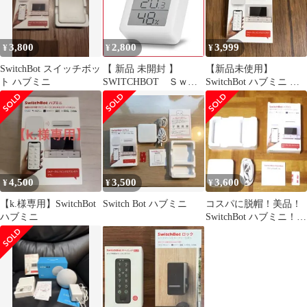
3,800
2,800
3,999
¥
¥
¥
SwitchBot スイッチボッ
【 新品 未開封 】
【新品未使用】
ト ハブミニ
SWITCHBOT Ｓｗｉ
SwitchBot ハブミニ ス
ｔｃｈＢｏｔ 温湿度
マートリモコン
計 ホワイト
SWITCHBOTMETERG
H 未使用 送料無料
4,500
3,500
3,600
¥
¥
¥
【k.様専用】SwitchBot
Switch Bot ハブミニ
コスパに脱帽！美品！
ハブミニ
SwitchBot ハブミニ！ス
マートリモコン！取扱
説明書付