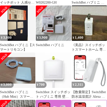
イッチボット 人感セン
W0202200-GH
SwitchBot ハブミニ ス
サー 屋内カメラセット
イッチボット スマート
家電 【リモコンを一つ
にまとめるスマートリ
モコン】
3,000
3,900
1,400
¥
¥
¥
SwitchBot ハブミニ【ス
SwitchBot ハブミニ
《美品》スイッチボッ
マートリモコン】
トスマートホーム 専用
アクセサリー 電源アダ
プタ
3,000
700
2,311
¥
¥
¥
SwitchBot ハブミニ
Switchbot スイッチボッ
【数量限定】SwitchBot
（Hub Mini）スマート
ト ハブミニ 専用 壁掛
防水温湿度計 Alexa 温
リモコン 学習リモコン
けホルダー 押しピン式
度計 湿度計 - スイッチ
ボット ワイヤレス 室内