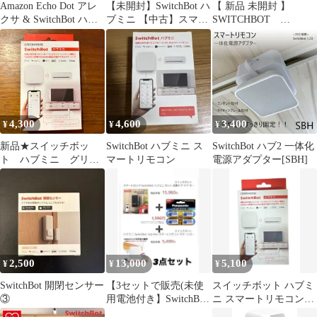
Amazon Echo Dot アレ
【未開封】SwitchBot ハ
【 新品 未開封 】
クサ & SwitchBot ハブ
ブミニ 【中古】スマー
SWITCHBOT
ミニセット
トロック本体【中古】
SwitchBot スマート電球
Bot
Switch Bot ホワイト
W1401400-GH 未使用
送料無料
4,300
4,600
3,400
¥
¥
¥
新品★スイッチボッ
SwitchBot ハブミニ ス
SwitchBot ハブ2 一体化
ト ハブミニ グリー
マートリモコン
電源アダプター[SBH]
ンハウス
2,500
13,000
5,100
¥
¥
¥
SwitchBot 開閉センサー
【3セットで販売(未使
スイッチボット ハブミ
③
用電池付き】SwitchBot
ニ スマートリモコン
ハブミニ・スマートロ
W0202200-GH