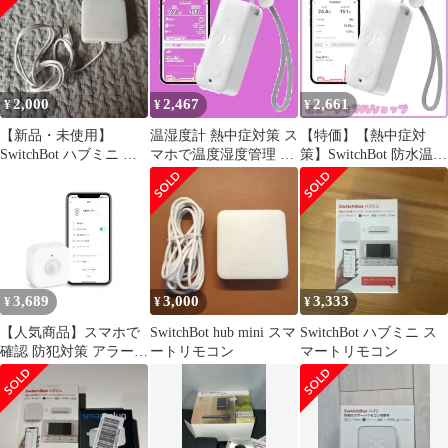
屋外用 温湿度計 スマホ
で温度湿度管理 デジタ
ル 高精度 コンパクト
温度 湿度 絶対湿度 異
常通知 グラフ記録 スマ
2,000
2,467
2,661
¥
¥
¥
ートホーム Alexa Goo
【新品・未使用】
温湿度計 熱中症対策 ス
【特価】【熱中症対
SwitchBot ハブミニ ス
マホで温度湿度管理 屋
策】SwitchBot 防水温湿
マートリモコン
外用 デジタル 室内 高
度計 Alexa 温度計 湿度
精度 コンパクト ワイヤ
計 - スイッチボット ワ
レス 温度 スイッチボッ
イヤレス 室内 屋外用
ト 湿度 絶対湿度 - 異常
温湿度計 スマホで温度
通知 グラフ記録 湿度計
湿度管理 デジタル 高精
スマートホーム 温度計
度 コンパクト 温度 湿
Alexa Google Alexa
度 絶対湿度 異常通知
3,689
3,000
3,333
¥
¥
¥
Home 防水温湿度計 I
グラフ記録 スマートホ
ーム Alex
【人気商品】スマホで
SwitchBot hub mini スマ
SwitchBot ハブミニ ス
確認 防犯対策 アラート
ートリモコン
マートリモコン
機能 取付簡単 遠隔対応
スマートホーム Clova
に対応 LINE Siri Home
Google - セキュリティ
Alexa スイッチボット