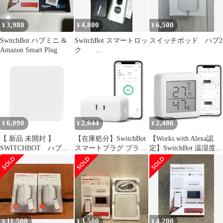
人感センサー SwitchBot
3,980
4,800
6,500
¥
¥
¥
SwitchBot ハブミニ &
SwitchBot スマートロッ
スイッチポッド ハブ2
Amazon Smart Plug
ク
W1601700//734079
/850007706708
6,090
2,644
2,486
¥
¥
¥
【 新品 未開封 】
【在庫処分】SwitchBot
【Works with Alexa認
SWITCHBOT ハブミ
スマートプラグ プラグ
定】SwitchBot 温湿度計
ニ(Type-C) W0202202
ミニ スマートコンセン
デジタル スマート家電
未使用 送料無料
ト スイッチボット 消費
高精度 スイス製センサ
電力モニター タイマー
ー スマホで温度湿度管
コンセント 節電・省エ
理 梅雨 熱中症対策 ア
ネ 直差し 遠隔操作 音
ラーム付き グラフ記録
声コントロール
Alexa、Google home、
Bluetooth&Wi-Fi両方対
HomePodに対応
11,500
3,500
4,200
¥
¥
¥