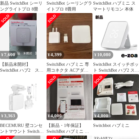
新品 SwitchBot シーリ
SwitchBot シーリングラ
SwitchBot ハブミニ ス
ングライトプロ 8畳
イトプロ 8畳用
マートリモコン 本体
7,600
4,399
10,080
¥
¥
¥
【新品未開封】
SwitchBot ハブミニ 専
SwitchBot スイッチボッ
SwitchBot ハブ2 スマ
用コネクタ ACアダプタ
ト SwitchBot ハブ2 スマ
ートリモコン
3点セット
ートリモコン
W3202106 (2569534)
3,363
4,000
4,000
¥
¥
¥
BECEMURU 壁コンセ
【新品・1年保証】
Switchbot ハブミニ
ントマウント SwitchBot
SwitchBot ハブミニ ス
Hub Mini スイッチボッ
マートリモコン スイッ