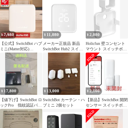
ック
7,980
11,080
2,080
¥
¥
¥
【公式】SwitchBot ハブ
メーカー正規品 新品
Holicfun 壁コンセント
ミニ(Matter対応)
SwitchBot Hub2 スイッ
マウント スイッチボッ
W0202205 SwitchBot ボ
チボットハブ2 スマー
ト ハブ ミニ スマート
ット ハブミニ ハブ プ
トリモコン スイッチボ
用
リセット リモコン アプ
ット ハブ2 W3202106
リ スマホ 簡単
スマートホーム 4in1温
湿度計付きスマートリ
モコン リモコン
17,800
13,000
2,100
¥
¥
¥
【値下げ】SwitchBot ロ
SwitchBot カーテン・ハ
【新品】SwitchBot 開閉
ックPro 指紋認証パッ
ブミニ 2個セット
センサー スイッチボッ
ド ハブミニ
ト 防犯 スマート家電