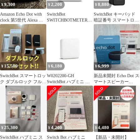
9,300
2,200
8,880
¥
¥
¥
Amazon Echo Dot with
SwitchBot
SwitchBot キーパッド
clock 第5世代 Alexa 美
SWITCHBOTMETER-
暗証番号 スマートロッ
品
GH SwitchBot 温湿度計
ク スマートホーム－ス
スイッチボット
MM
SWITCHBOTMETE
15,500
6,180
6,999
¥
¥
¥
SwitchBot スマートロッ
W0202200-GH
新品未開封 Echo Dot ス
ク ダブルロック フルセ
SwitchBot ハブミニ ス
マートスピーカー
ット ハブミニ 指紋認証
イッチボット
SwitchBot セット
25,300
4,200
4,480
¥
¥
¥
SwitchBot ハブミニ ス
Switch Bot ハブミニ
【新品・未開封】