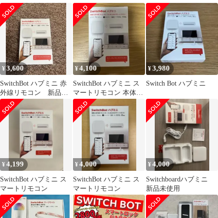
ートホーム - 3枚入り
3,600
4,100
3,980
¥
¥
¥
SwitchBot ハブミニ 赤
SwitchBot ハブミニ ス
Switch Bot ハブミニ
外線リモコン 新品未
マートリモコン 本体
開封
［未使用品］
4,199
4,000
4,000
¥
¥
¥
SwitchBot ハブミニ ス
SwitchBot ハブミニ ス
Switchboardハブミニ
マートリモコン
マートリモコン
新品未使用