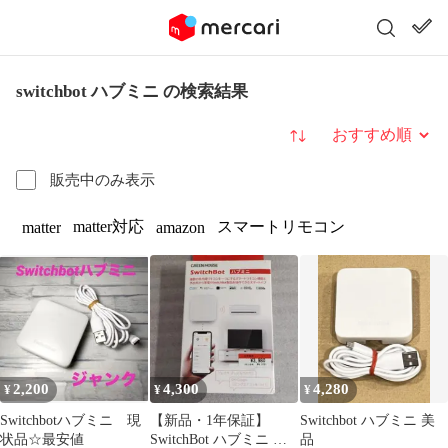
switchbot ハブミニ の検索結果
並び替え
販売中のみ表示
matter対応
スマートリモコン
matter
amazon
2,200
4,300
4,280
¥
¥
¥
Switchbotハブミニ 現
【新品・1年保証】
Switchbot ハブミニ 美
状品☆最安値
SwitchBot ハブミニ ス
品