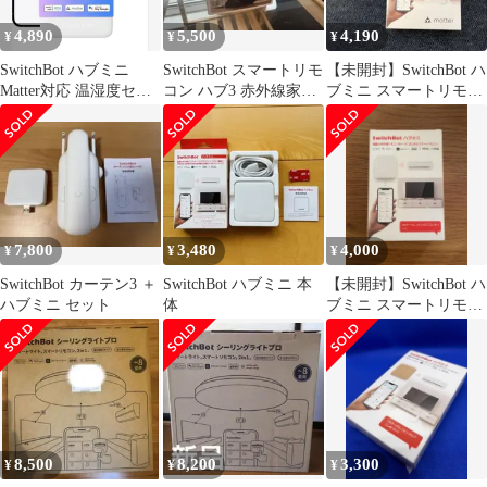
4,890
5,500
4,190
¥
¥
¥
SwitchBot ハブミニ
SwitchBot スマートリモ
【未開封】SwitchBot ハ
Matter対応 温湿度セン
コン ハブ3 赤外線家電
ブミニ スマートリモコ
サー スマートリモコ
を管理 Alexa
ン
ン
7,800
3,480
4,000
¥
¥
¥
SwitchBot カーテン3 ＋
SwitchBot ハブミニ 本
【未開封】SwitchBot ハ
ハブミニ セット
体
ブミニ スマートリモコ
ン
8,500
8,200
3,300
¥
¥
¥