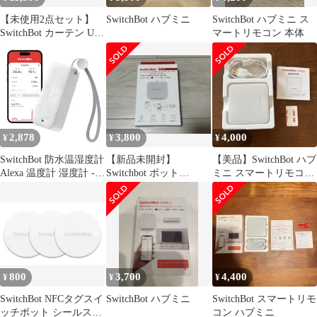
応 スマートホーム
Alexa Go
【未使用2点セット】
SwitchBot ハブミニ
SwitchBot ハブミニ ス
SwitchBot カーテン U型
マートリモコン 本体
レール2 スマートホー
ム
2,878
3,800
4,000
¥
¥
¥
SwitchBot 防水温湿度計
【新品未開封】
【美品】SwitchBot ハブ
Alexa 温度計 湿度計 -
Switchbot ボット
ミニ スマートリモコン
スイッチボット ワイヤ
SWITCHBOT-W-GH
本体
レス 室内 屋外用 温湿
度計 スマホで温度湿度
管理 デジタル 高精度
コンパクト 温度 湿度
絶対湿度 異常通知 グラ
フ記録 スマートホーム
800
3,700
4,400
¥
¥
¥
Alexa Google Ho
SwitchBot NFCタグスイ
SwitchBot ハブミニ
SwitchBot スマートリモ
ッチボット シールスマ
コン ハブミニ