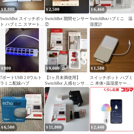
8,000
2,500
6,460
¥
¥
¥
SwitchBot スイッチボッ
SwitchBot 開閉センサー
SwitchBotハブミニ 温
ト ハブミニ スマートリ
②
湿度計
モコン 2個セット
800
9,000
1,580
¥
¥
¥
7ポートUSB 2.0ウルト
【1ヶ月未満使用】
スイッチボット ハブミ
ラミニ配線ハブ
SwitchBot 人感センサー
ニ 本体+温湿度ケーブ
Pro + ハブミニ セット
ル 収納ケース
6,500
11,000
2,440
¥
¥
¥