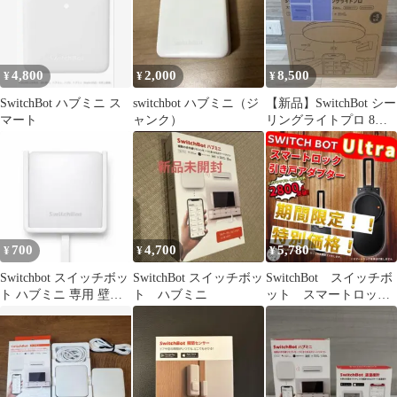
4,800
2,000
8,500
¥
¥
¥
SwitchBot ハブミニ ス
switchbot ハブミニ（ジ
【新品】SwitchBot シー
マート
ャンク）
リングライトプロ 8畳
用
700
4,700
5,780
¥
¥
¥
Switchbot スイッチボッ
SwitchBot スイッチボッ
SwitchBot スイッチボ
ト ハブミニ 専用 壁掛
ト ハブミニ
ット スマートロック
けホルダー ホチキス式
Ultra 引き戸アダプタ
ー