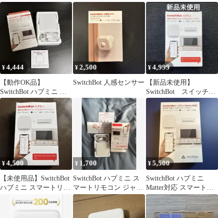
マートリモコン スイッ
チボット
4,444
2,500
4,999
¥
¥
¥
【動作OK品】
SwitchBot 人感センサー
【新品未使用】
SwitchBot ハブミニ ス
SwitchBot スイッチボ
マートリモコン 本体
ット ハブミニ スマ
ートリモコン
4,500
1,700
5,500
¥
¥
¥
【未使用品】SwitchBot
SwitchBot ハブミニ ス
SwitchBot ハブミニ
ハブミニ スマートリモ
マートリモコン ジャン
Matter対応 スマートリ
コン
ク
モコン