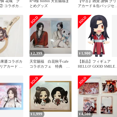
謝憐 花城 ク
R*e様 bilibili 天官賜福ま
【中古】雑貨 謝憐 クリ
② コラボカフ
とめグッズ
アカード＆缶バッジセ
ANC
ト 「天官賜福 コラボカ
フェ 謝憐誕生日グッズ
2,399
1,900
¥
¥
萌果醤コラボカ
天官賜福 白花秋千cafe
【新品】フィギュア
クリアカード 謝
コラボカフェ 特典 謝
HELLO! GOOD SMILE
憐 花城 2Lブロマイ
花城 「天官賜福 貮」
ド ２枚
1,999
4,500
¥
¥