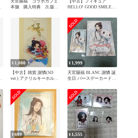
天官賜福 コラボカフェ
【中古】フィギュア
ッ
本舗 購入特典 2L版ブ
HELLO! GOOD SMILE
ロマイド 花城 三郎
花城 「天官賜福 貮」
」
謝憐
1,080
1,999
¥
¥
【中古】雑貨 謝憐(SD
天官賜福 BLANC 謝憐 誕
ver.) アクリルキーホルダ
生日 バースデーカード
ー 「天官賜福 コラボカ
おまけ付き
フェ 謝憐誕生日グッズ」
699
1,555
¥
¥