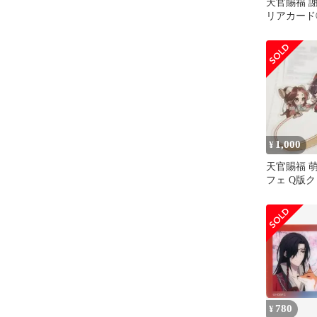
天官賜福 
リアカード
ェ本舗 BL
1,000
¥
天官賜福 
フェ Q版
憐 花城
780
¥