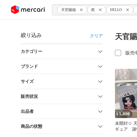
ンツにスキップ
天官賜福
貮
HELLO
絞り込み
天官賜福
クリア
カテゴリー
販売
ブランド
サイズ
販売状況
出品者
5,800
¥
未開封☆ 
商品の状態
ギュア 謝