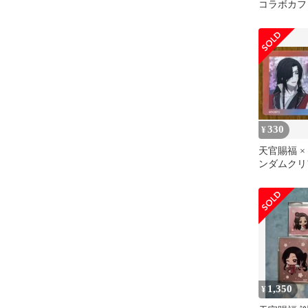
コラボカフ
アカード 
イド
330
¥
天官賜福 ×
ンダムクリ
花城 ③
1,350
¥