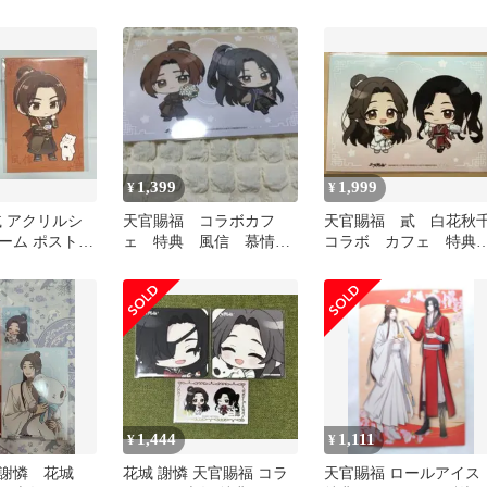
憐
貮×カラオケまねきねこ
カード
クリアカード」
1,399
1,999
¥
¥
貳 アクリルシ
天官賜福 コラボカフ
天官賜福 貳 白花秋
ーム ポストカ
ェ 特典 風信 慕情
コラボ カフェ 特
イラスト 2L ポストカ
ブロマイド 謝憐 花
ード
城 三郎
1,444
1,111
¥
¥
 謝憐 花城
花城 謝憐 天官賜福 コラ
天官賜福 ロールアイス