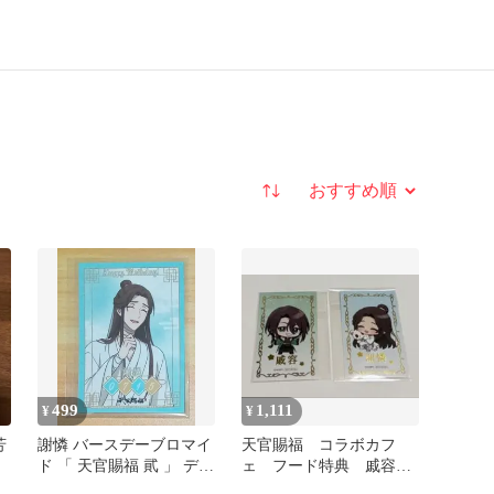
並び替え
499
1,111
¥
¥
芳
謝憐 バースデーブロマイ
天官賜福 コラボカフ
ド 「 天官賜福 貮 」 デコ
ェ フード特典 戚容、
ット アニメイトカフェ
謝憐