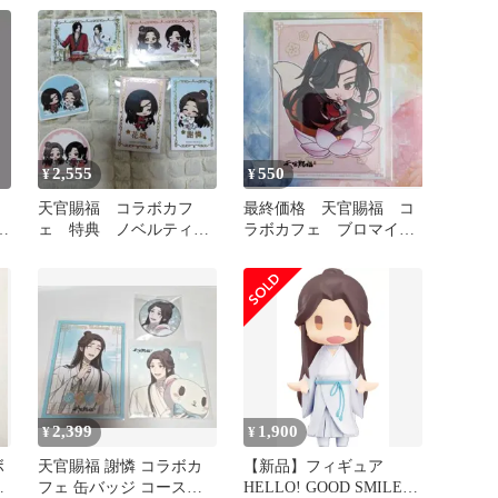
2,555
550
¥
¥
天官賜福 コラボカフ
最終価格 天官賜福 コ
属
ェ 特典 ノベルティ
ラボカフェ ブロマイ
シール 花城 三郎 謝
ド 特典 花城
憐 花怜
2,399
1,900
¥
¥
ボ
天官賜福 謝憐 コラボカ
【新品】フィギュア
ン
フェ 缶バッジ コースタ
HELLO! GOOD SMILE