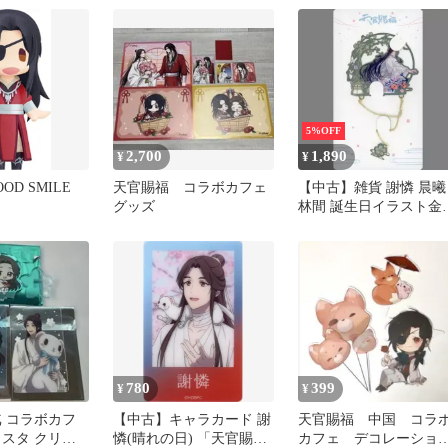
5%OFF
2,700
1,890
¥
¥
OOD SMILE
天官賜福 コラボカフェ
【中古】雑貨 謝憐 晨曦
グッズ
林間 誕生日イラスト金
しおり 「天官賜福」
780
399
¥
¥
貮 コラボカフ
【中古】キャラカード 謝
天官賜福 中国 コラ
クスタ クリカ
憐(晴れの日) 「天官賜福
カフェ デコレーショ