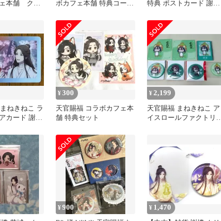
ェ本舗 クリ
ボカフェ本舗 特典コース
特典 ポストカード 謝憐
特典 ブロマ
ター 特典カード
花城
300
2,199
¥
¥
 まねきねこ ラ
天官賜福 コラボカフェ本
天官賜福 まねきねこ ア
アカード 謝憐
舗 特典セット
イスロールファクトリ
コースター 缶バッジ 戚
容 他
900
1,470
¥
¥