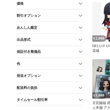
価格
割引オプション
あんしん鑑定
2,000
¥
出品形式
HELLO! G
花城
保証付き整備品
色
発送オプション
配送料の負担
1,888
¥
タイムセール割引率
天官賜福 
ェ本舗 ア