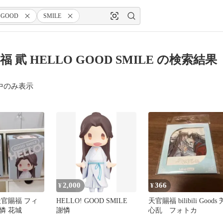
GOOD
SMILE
 貮 HELLO GOOD SMILE の検索結果
中のみ表示
2,000
366
¥
¥
天官賜福 フィ
HELLO! GOOD SMILE
天官賜福 bilibili Goods 
憐 花城
謝憐
心乱 フォトカ