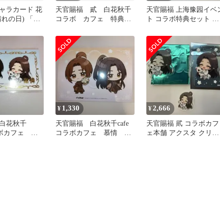
ャラカード 花
天官賜福 貳 白花秋千
天官賜福 上海豫园イベ
れの日) 「天
コラボ カフェ 特典
ト コラボ特典セット 謝
×カラオケまね
ブロマイド 謝憐 花
憐 花城
リアカード」
城 三郎
1,330
2,666
¥
¥
白花秋千
天官賜福 白花秋千cafe
天官賜福 貮 コラボカフ
ラボカフェ 謝
コラボカフェ 慕情 風
ェ本舗 アクスタ クリカ
特典 箔押し
信 特典 2L ブロマイ
シール 謝憐
D
ド