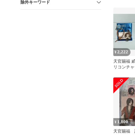
除外キーワード
シール 謝
2,222
¥
天官賜福 
リコンチャ
ード
1,800
¥
天官賜福