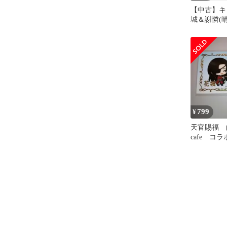
【中古】キ
城＆謝憐(晴
官賜福 貮
きねこ ク
799
¥
天官賜福 
cafe コ
憐 花城 
カード S