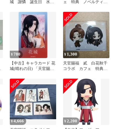
城 謝憐 誕生日 水感
ェ 特典 ノベルティ
ポストカード 特典ポス
謝憐 クリアカード 缶
トカード 3点
バッジ
780
1,300
¥
¥
【中古】キャラカード 花
天官賜福 貳 白花秋千
ー
城(晴れの日) 「天官賜福
コラボ カフェ 特典
貮×カラオケまねきねこ
ブロマイド 慕情 風信
クリアカード」
4,666
2,200
¥
¥