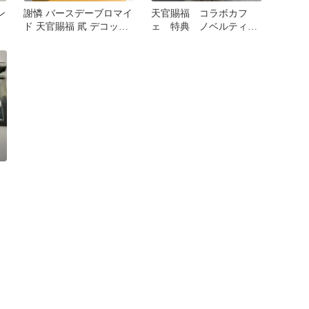
ン
謝憐 バースデーブロマイ
天官賜福 コラボカフ
ド 天官賜福 貮 デコット
ェ 特典 ノベルティ
アニメイトカフェ
シール 花城 三郎 謝
憐 花怜