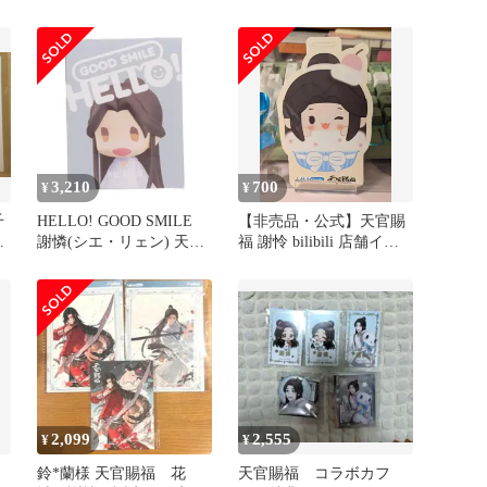
ー ブロマイド
謝憐 「天官賜福 貮」
3,210
700
¥
¥
千
HELLO! GOOD SMILE
【非売品・公式】天官賜
典
謝憐(シエ・リェン) 天官
福 謝怜 bilibili 店舗イベ
賜福 貮(てんかんしふく
ント 吊下カード
に) 完成品 可動フィギュ
ア グッドスマイルアーツ
上海
2,099
2,555
¥
¥
鈴*蘭様 天官賜福 花
天官賜福 コラボカフ