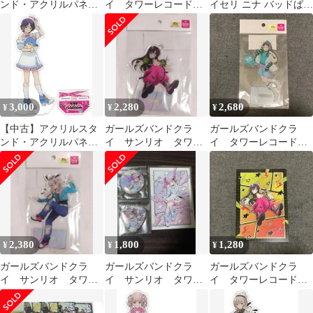
ンド・アクリルパネル
イ タワーレコード
イセリ ニナ バッドばつ
全9種セット 「ガール
サンリオ アクリルス
丸 サンリオ コラボ ア
ズバンドクライ×サンリ
タンド 安和すばる
クリル スタンド フィギ
オキャラクターズ POP-
ュア
UP SHOP アクリルぷち
スタンド 01.ミニキャラ
デザイン(コラボイラス
ト)」
3,000
2,280
2,680
¥
¥
¥
【中古】アクリルスタ
ガールズバンドクラ
ガールズバンドクラ
ンド・アクリルパネル
イ サンリオ タワレ
イ タワーレコード
08.ナナ×タキシードサ
コ アクリルスタン
サンリオ アクリルス
ム(コラボイラスト)
ド すばる
タンド リン
BIGアクリルスタンド
「ガールズバンドクラ
イ×サンリオキャラクタ
ーズ POP-UP SHOP」
2,380
1,800
1,280
¥
¥
¥
ガールズバンドクラ
ガールズバンドクラ
ガールズバンドクラ
イ サンリオ タワレ
イ サンリオ タワレ
イ タワーレコード
コ アクリルスタン
コ ヒナ マイメロデ
サンリオ ポストカー
ド 桃香
ィ 3種セット
ド 安和すばる