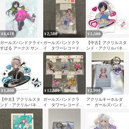
ンド
タンド 井芹仁菜
6,618
2,580
1,500
¥
¥
¥
ガールズバンドクライ×
ガールズバンドクラ
【中古】アクリルスタ
すばる アークス サンリ
イ タワーレコード
ンド・アクリルパネル
オ コラボ
サンリオ アクリルス
08.ナナ×タキシードサ
タンド ナナ
ム(コラボイラスト) ア
クリルスタンド 「ガー
ルズバンドクライ×サン
リオキャラクターズ
POP-UP SHOP」
1,800
12,500
2,000
¥
¥
¥
【中古】アクリルスタ
ガールズバンドクラ
アクリルキーホルダ
ンド・アクリルパネル
イ タワーレコード
ー ガールズバンドク
02.河原木桃香×ポチャ
サンリオ アクリルス
ライ ヒナ サンリ
ッコ(コラボイラスト)
タンド 5種セット
オ マイメロ
アクリルスタンド 「ガ
ールズバンドクライ×サ