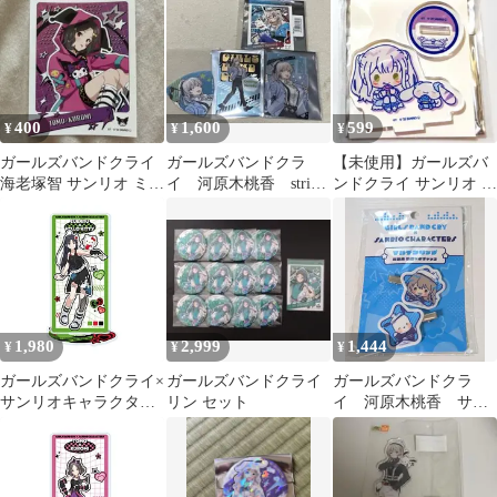
ー 8種セット
ル（コラボイラスト）
アクリルスタンド ガル
クラ 新品 未開封品 正
規品 Proxy OK
400
1,600
599
¥
¥
¥
ガールズバンドクライ
ガールズバンドクラ
【未使用】ガールズバ
海老塚智 サンリオ ミニ
イ 河原木桃香 stride!
ンドクライ サンリオ ア
ブロマイド
アニメイト特典 ガル
クスタ アイ シナモロー
クラ
ル
1,980
2,999
1,444
¥
¥
¥
ガールズバンドクライ×
ガールズバンドクライ
ガールズバンドクラ
サンリオキャラクター
リン セット
イ 河原木桃香 サン
ズ 12 安和すばる×ハロ
リオ マルチクリッ
ーキティ（コラボイラ
プ 新品未開封
スト） アクリルスタン
ド ガルクラ 新品 未開