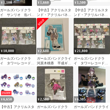
1,100
1,660
1,500
¥
¥
¥
ガールズバンドクラ
【中古】アクリルスタ
【中古】アクリルスタ
イ サンリオ 缶バッ
ンド・アクリルパネル
ンド・アクリルパネル
ジ リン ハンギョド
04.海老塚智×クロミ(コ
07.リン×ハンギョドン
ン 2種
ラボイラスト) アクリ
(コラボイラスト) アク
ルスタンド 「ガールズ
リルスタンド 「ガール
バンドクライ×サンリオ
ズバンドクライ×サンリ
キャラクターズ POP-
オキャラクターズ POP-
UP SHOP」
UP SHOP」
10,000
2,600
21,800
¥
¥
¥
ガールズバンドクラ
ガールズバンドクライ
ガールズバンドクラ
イ タワーレコード
河原木桃香 平成ギャ
イ タワーレコード
サンリオ アクリルス
ルアクリルスタンド
サンリオ アクリルス
タンド ダイダス
タンド 全9種セット
5%OFF
6,650
2,580
6,305
¥
¥
¥
【中古】アクリルスタ
ガールズバンドクラ
ガールズ'バンドクライ