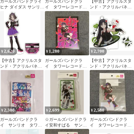
ガールズバンドクライ
ガールズバンドクラ
【中古】アクリルスタ
ヒナ ダイダス サンリオ
イ タワーレコード
ンド・アクリルパネル
コラボ ポストカード タ
サンリオ アクリルス
01.井芹仁菜×バッドば
ワレコ
タンド アイ
つ丸(コラボイラスト)
アクリルスタンド 「ガ
ールズバンドクライ×サ
ンリオキャラクターズ
POP-UP SHOP」
2,620
1,280
2,700
¥
¥
¥
【中古】アクリルスタ
ガールズバンドクラ
【中古】アクリルスタ
ンド・アクリルパネル
イ タワーレコード
ンド・アクリルパネル
04.海老塚智×クロミ(コ
サンリオ ポストカー
03.安和すばる×ハロー
ラボイラスト) BIGアク
ド 井芹仁菜
キティ(コラボイラス
リルスタンド 「ガール
ト) アクリルスタンド
ズバンドクライ×サンリ
「ガールズバンドクラ
オキャラクターズ POP-
イ×サンリオキャラクタ
UP SHOP」
ーズ POP-UP SHOP」
2,380
2,699
2,580
¥
¥
¥
ガールズバンドクラ
☆ガールズバンドクラ
ガールズバンドクラ
イ サンリオ タワレ
イ安和すばる サンリ
イ タワーレコード
コ コンパクトミラー
オコラボアクリルスタ
サンリオ アクリルス