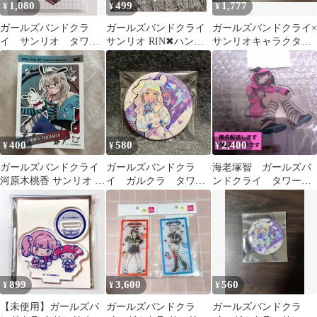
1,080
499
1,777
¥
¥
¥
ガールズバンドクラ
ガールズバンドクライ
ガールズバンドクライ×
イ サンリオ タワレ
サンリオ RIN✖︎ハンギ
サンリオキャラクター
コ パタパタメモ
ョドン ピック型缶バッ
ズ キャラクリアケー
ジ
ス A5サイズ
400
580
2,400
¥
¥
¥
ガールズバンドクライ
ガールズバンドクラ
海老塚智 ガールズバ
河原木桃香 サンリオ ミ
イ ガルクラ タワー
ンドクライ タワーレ
ニブロマイド
レコード サンリオ
コード サンリオ ア
缶バッジ アイ
クリルスタンド
899
3,600
560
¥
¥
¥
【未使用】ガールズバ
ガールズバンドクラ
ガールズバンドクラ