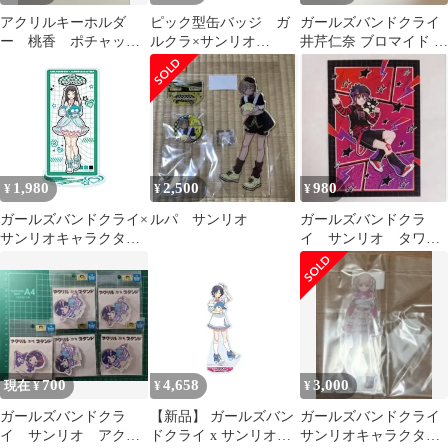
アクリルキーホルダ
ピック型缶バッジ ガ
ガールズバンドクライ
ー 桃香 ポチャッ
ルクラ×サンリオ
井芹仁奈 ブロマイド ポ
コ サンリオ ガール
POPUP SHOP ガールズ
ストカード セット
ズバンドクライ
バンドクライ
1,980
2,500
980
¥
¥
¥
ガールズバンドクライ×
ルパ サンリオ
ガールズバンドクラ
サンリオキャラクター
イ サンリオ タワレ
ズ 17 リン×ハンギョド
コ 特典ポストカー
ン（コラボイラスト）
ド 仁菜
アクリルスタンド ガル
クラ 新品 未開封品 正
規品 Proxy OK
700
4,658
3,000
現在 ¥
¥
¥
ガールズバンドクラ
【新品】 ガールズバン
ガールズバンドクライ
イ サンリオ アクリ
ドクライ x サンリオキ
サンリオキャラクター