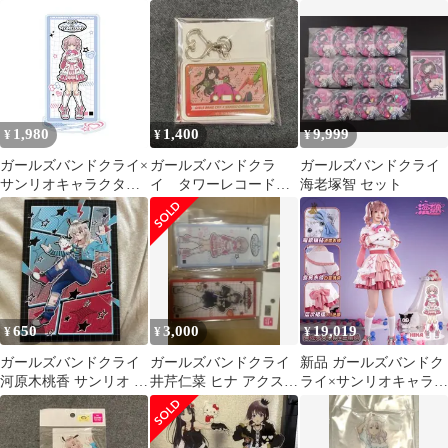
ル ぷち スタンド
ャラクターズ 07 ナナ x
ズ 08 BIGアクリルスタ
ナナ 智
タキシードサム[コラボ
ンド
イラスト] BIGアクリル
スタンド 0
1,980
1,400
9,999
¥
¥
¥
ガールズバンドクライ×
ガールズバンドクラ
ガールズバンドクライ
サンリオキャラクター
イ タワーレコード
海老塚智 セット
ズ 15 ヒナ×マイメロデ
サンリオ アクリルキ
ィ（コラボイラスト）
ーホルダー 安和すば
アクリルスタンド ガル
る
クラ 新品 未開封品 正
規品 Proxy OK
650
3,000
19,019
¥
¥
¥
ガールズバンドクライ
ガールズバンドクライ
新品 ガールズバンドク
河原木桃香 サンリオ タ
井芹仁菜 ヒナ アクスタ
ライ×サンリオキャラク
ワレコ ポストカード 特
2点セット
ターズ ヒナ×マイメロ
典 ②
ディ コスプレ衣装ハロ
ウィン 撮影用 イベント