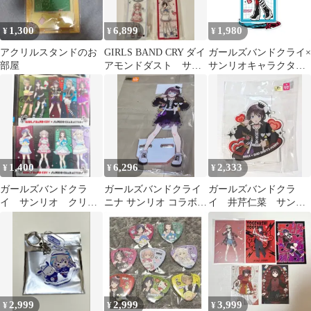
1,300
6,899
1,980
¥
¥
¥
アクリルスタンドのお
GIRLS BAND CRY ダイ
ガールズバンドクライ×
部屋
アモンドダスト サン
サンリオキャラクター
リオアクスタ 4種セッ
ズ 11 河原木桃香×ポチ
ト
ャッコ（コラボイラス
ト） アクリルスタンド
ガルクラ 新品 未開封品
正規品 Proxy OK
1,400
6,296
2,333
¥
¥
¥
ガールズバンドクラ
ガールズバンドクライ
ガールズバンドクラ
イ サンリオ クリア
ニナ サンリオ コラボ
イ 井芹仁菜 サンリ
ケース 安和すばる
BIGアクリル
オ アクリルスタン
井芹仁菜 ガルクラ
ド 新品未開封
2,999
2,999
3,999
¥
¥
¥