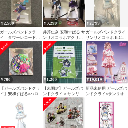
用 COSPLAY
2,580
3,290
2,799
¥
¥
¥
ガールズバンドクラ
井芹仁奈 安和すばる サ
ガールズバンドクライ
イ タワーレコード
ンリオコラボアクリル
サンリオコラボ BIGア
サンリオ アクリルス
スタンド
クリルスタンド アイ
タンド 河原木桃香
700
1,200
19,019
¥
¥
¥
【ガールズバンドクラ
【未開封】ガールズバ
新品未使用 ガールズバ
イ】安和すばる×ハロー
ンドクライ × サンリオ
ンドクライ×サンリオキ
キティ 缶バッジ ホログ
安和すばる マルチクリ
ャラクターズ ヒナ×マ
ラム仕様
ップ
イメロディ コスプレ衣
装