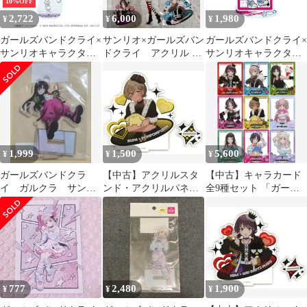
10%OFF
2,722
6,000
1,980
¥
¥
¥
ガールズバンドクライ×
サンリオ×ガールズバン
ガールズバンドクライ×
サンリオキャラクター
ドクライ アクリル ス
サンリオキャラクター
ズ 09 アイ×シナモロー
タンド 桃香 仁菜 ル
ズ 16 ナナ×タキシード
ル（コラボイラスト）
パ すばる 智
サム（コラボイラス
BIGアクリルスタンド
ト） アクリルスタンド
ガルクラ サンリオ 新品
ガルクラ 新品 未開封品
未開封品 正規品 Proxy
正規品 Proxy OK
OK
1,999
1,500
5,600
¥
¥
¥
ガールズバンドクラ
【中古】アクリルスタ
【中古】キャラカード
イ ガルクラ サンリ
ンド・アクリルパネル
全9種セット 「ガール
オ アクリルスタン
05.ルパ×ポムポムプリ
ズバンドクライ×サンリ
ド 安和 すばる
ン(コラボイラスト) ア
オキャラクターズ POP-
クリルスタンド 「ガー
UP SHOP アクリルカー
ルズバンドクライ×サン
ド 01.等身デザイン(コ
リオキャラクターズ
ラボイラスト)」
POP-UP SHOP」
777
2,480
1,900
¥
¥
¥