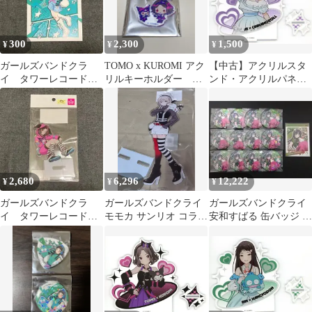
ンリオキャラクターズ
POP-UP SHOP」
300
2,300
1,500
¥
¥
¥
ガールズバンドクラ
TOMO x KUROMI アク
【中古】アクリルスタ
イ タワーレコード
リルキーホルダー ガ
ンド・アクリルパネル
サンリオ ポストカー
ルクラ サンリオコラ
09.アイ×シナモロール
ド リン
ボ
(コラボイラスト) アク
リルスタンド 「ガール
ズバンドクライ×サンリ
オキャラクターズ POP-
UP SHOP」
2,680
6,296
12,222
¥
¥
¥
ガールズバンドクラ
ガールズバンドクライ
ガールズバンドクライ
イ タワーレコード
モモカ サンリオ コラボ
安和すばる 缶バッジ セ
サンリオ アクリルス
BIGアクリル
ット
タンド 海老塚智