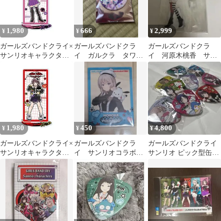
封品 正規品 Proxy OK
1,980
666
2,999
¥
¥
¥
ガールズバンドクライ×
ガールズバンドクラ
ガールズバンドクラ
サンリオキャラクター
イ ガルクラ タワー
イ 河原木桃香 サン
ズ 13 海老塚智×クロミ
レコード サンリオ
リオ ポチャッコ
（コラボイラスト） ア
缶バッジ アイ
BIGアクリルスタンド
クリルスタンド ガルク
ラ 新品 未開封品 正規
品 Proxy OK
1,980
450
4,800
¥
¥
¥
ガールズバンドクライ×
ガールズバンドクラ
ガールズバンドクライ
サンリオキャラクター
イ サンリオコラボ
サンリオ ピック型缶バ
ズ 10 井芹仁菜×バッド
トゲトゲ アクリルク
ッジ
ばつ丸（コラボイラス
リアカード 桃香
ト） アクリルスタンド
ガルクラ 新品 未開封品
正規品 Proxy OK