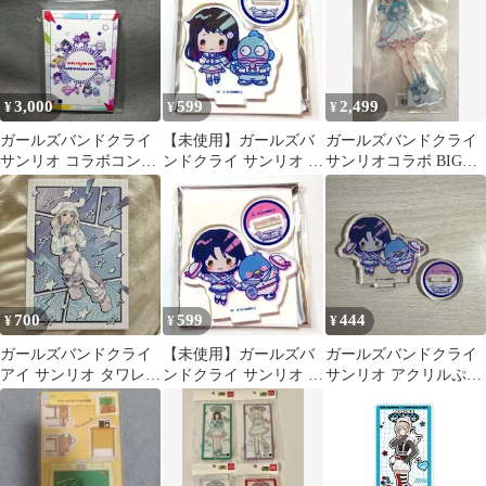
3,000
599
2,499
¥
¥
¥
ガールズバンドクライ
【未使用】ガールズバ
ガールズバンドクライ
サンリオ コラボコンパ
ンドクライ サンリオ ア
サンリオコラボ BIGア
クトミラー 1個
クスタ リン ハンギョド
クリルスタンド リン
ン
ハンギョドン
700
599
444
¥
¥
¥
ガールズバンドクライ
【未使用】ガールズバ
ガールズバンドクライ
アイ サンリオ タワレコ
ンドクライ サンリオ ア
サンリオ アクリルぷち
ポストカード 特典
クスタ ナナ タキシード
スタンド ナナ タキシー
サム
ドサム