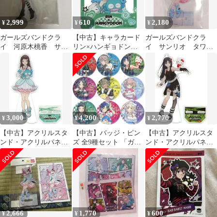
ーズ POP-UP SHOP」
2,999
610
2,180
¥
¥
¥
ガールズバンドクラ
【中古】キャラカード
ガールズバンドクラ
イ 河原木桃香 サン
リン×ハンギョドン
イ サンリオ タワレ
リオ ポチャッコ
「ガールズバンドクラ
コ アクリルスタン
BIGアクリルスタンド
イ×サンリオキャラクタ
ド ヒナ
ーズ POP-UP SHOP ア
クリルカード 01.等身デ
ザイン(コラボイラス
ト)」
3,000
4,200
2,770
¥
¥
¥
【中古】アクリルスタ
【中古】バッジ・ピン
【中古】アクリルスタ
ンド・アクリルパネル
ズ 全9種セット 「ガー
ンド・アクリルパネル
07.リン×ハンギョドン
ルズバンドクライ×サン
03.安和すばる×ハロー
(コラボイラスト) BIG
リオキャラクターズ
キティ(コラボイラス
アクリルスタンド 「ガ
POP-UP SHOP ホログラ
ト) BIGアクリルスタン
ールズバンドクライ×サ
ム缶バッジ 01.等身デザ
ド 「ガールズバンドク
ンリオキャラクターズ
イン(コラボイラス
ライ×サンリオキャラク
POP-UP SHOP」
ト)」
ターズ POP-UP SHOP」
2,666
1,770
600
¥
¥
¥