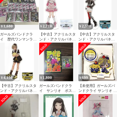
1,680
2,710
2,500
¥
¥
¥
ガールズバンドクラ
【中古】アクリルスタ
【中古】アクリルスタ
イ 歴代ワンマンライ
ンド・アクリルパネル
ンド・アクリルパネル
ブビジュアル 海老塚
06.ヒナ×マイメロディ
02.河原木桃香×ポチャ
智 ルパ ガルクラ
(コラボイラスト) BIG
ッコ(コラボイラスト)
アクリルスタンド 「ガ
BIGアクリルスタンド
ールズバンドクライ×サ
「ガールズバンドクラ
ンリオキャラクターズ
イ×サンリオキャラクタ
POP-UP SHOP」
ーズ POP-UP SHOP」
4,150
1,800
699
¥
¥
¥
【中古】アクリルスタ
ガールズバンドクラ
【未使用】ガールズバ
ンド・アクリルパネル
イ サンリオ ポスト
ンドクライ サンリオ ア
05.ルパ×ポムポムプリ
カード 缶バッジ 安
クスタ ルパ ポムポムプ
ン(コラボイラスト)
和すばる ハローキテ
リン
BIGアクリルスタンド
ィ
「ガールズバンドクラ
イ×サンリオキャラクタ