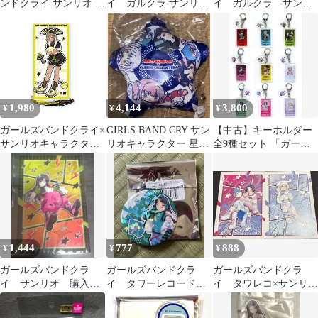
ンドクライ サンリオ ア
イ ガルクラ サンリ
イ ガルクラ サンリ
クスタ ヒナ マイメロデ
オ アクスタ 井芹仁菜
オ ホログラム缶バッ
ィ
河原木桃香
ジ アイ シナモン
1,980
4,144
3,800
¥
¥
¥
ガールズバンドクライ×
GIRLS BAND CRY サン
【中古】キーホルダー
サンリオキャラクター
リオキャラクター 星型
全9種セット 「ガール
ズ 14 ルパ×ポムポムプ
クッション
ズバンドクライ×サンリ
リン（コラボイラス
オキャラクターズ POP-
ト） アクリルスタンド
UP SHOP パーツ付きア
ガルクラ 新品 未開封品
クリルキーホルダー 01.
正規品 Proxy OK
等身デザイン(コラボイ
ラスト)」
1,444
777
888
¥
¥
¥
ガールズバンドクラ
ガールズバンドクラ
ガールズバンドクラ
イ サンリオ 購入特
イ タワーレコード
イ タワレコ×サンリオ
典ポストカード 安和
サンリオ 缶バッジ
コラボ 購入特典
すばる ハローキティ
リン
ナナ アイ