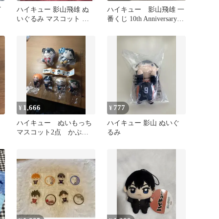
イ
ハイキュー 影山飛雄 ぬ
ハイキュー 影山飛雄 一
いぐるみ マスコット セ
番くじ 10th Anniversary B
ット
賞まとめ売り
1,666
777
¥
¥
ハイキュー ぬいもっち
ハイキュー 影山 ぬいぐ
マスコット2点 かぷっ
るみ
こふれんず4個