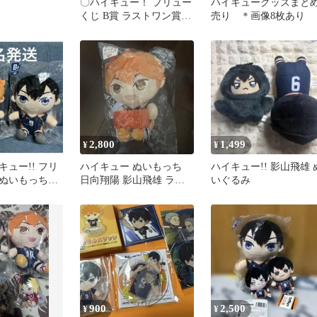
〇ハイキュー！ フリュー
ハイキューグッズまと
くじ B賞 ラストワン賞
売り ＊画像8枚あり
日向翔陽 影山飛雄
2,800
1,499
¥
¥
ュー!! フリ
ハイキュー ぬいもっち
ハイキュー!! 影山飛雄 
 ぬいもっち
日向翔陽 影山飛雄 ラス
いぐるみ
陽 B賞 影山飛
トゲット賞
900
2,500
¥
¥