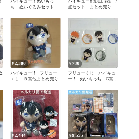
め
ハイキュー!! ぬいもっ
ハイキュー‼︎ 影山飛雄 7
ち ぬいぐるみセット
点セット まとめ売り
2,300
780
¥
¥
ぬ
ハイキュー!! フリュー
フリューくじ ハイキュ
くじ Ｂ賞他まとめ売り
ー!! ぬいもっち G賞３
点セット 日向 影山
山口
2,444
9,555
¥
¥