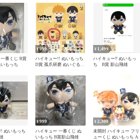
999
1,499
¥
¥
 一番くじ B賞
ハイキュー!! ぬいもっち
ハイキュー‼︎ ぬいもっ
ぬいもっち
D賞 孤爪研磨 ぬいぐるみ
ち B賞 影山飛雄
影山飛雄 アクスタ
999
2,300
¥
¥
! ぬいもっち
ハイキュー 一番くじ ぬ
未開封 ハイキュー フリ
雄
いもっち B賞影山飛雄
ューくじ ぬいもっち A