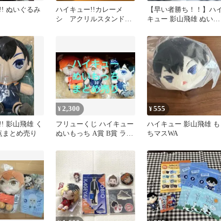
! ぬいぐるみ
ハイキュー!!カレーメ
【早い者勝ち！！】ハ
シ アクリルスタンド
キュー 影山飛雄 ぬいぐ
影山飛雄 まとめ売り
るみ マスコット セット
2,300
555
¥
¥
! 影山飛雄 く
フリューくじ ハイキュー
ハイキュー 影山飛雄 も
点まとめ売り
ぬいもっち A賞 B賞 ラス
ちマスWA
トゲット賞 まとめ売り