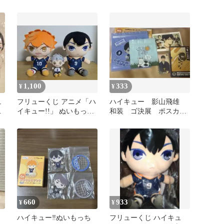
D
ぬいもっち B 賞
陽 B賞 影山飛雄
1,100
333
¥
¥
ュ
フリューくじ アニメ「ハ
ハイキュー 影山飛雄
影
イキュー!!」 ぬいもっち
和装 ゴ決展 ポスカ
3種セット
ぬいもっち ジッパーバ
ッグ タワレコ
660
933
¥
¥
ハイキュー‼︎ぬいもっち
フリューくじ ハイキュ