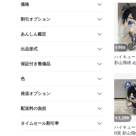
価格
割引オプション
あんしん鑑定
900
¥
出品形式
ハイキュー
影山飛雄 
保証付き整備品
色
発送オプション
配送料の負担
1,200
¥
タイムセール割引率
ハイキュー!
B賞 影山飛