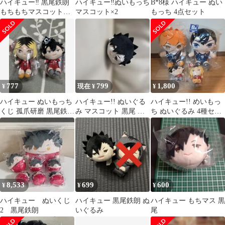
ハイキュー‼︎ 黒尾鉄朗
ハイキュー‼︎ぬいもっち
B*8様 ハイキュー ぬい
もちもちマスコット
マスコット×2
もっち 4点セット
ぬいぐるみ 5点 全タ
グあり
777
799
1,800
¥
現在 ¥
¥
ハイキュー ぬいもっち
ハイキュー!! ぬいぐる
ハイキュー!! めいもっ
くじ 孤爪研磨 黒尾鉄朗
み マスコット 黒尾 鉄
ち ぬいぐるみ 4種セッ
マスコット フリュー
朗
ト
8,533
699
600
¥
¥
¥
ハイキュー ぬいくじ
ハイキュー 黒尾鉄朗 ぬ
ハイキュー もちマス 黒
2 黒尾鉄朗
いぐるみ
尾