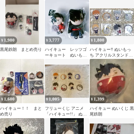
ち 黒尾 孤爪 3点セット
1,980
3,777
1,800
¥
¥
¥
黒尾鉄朗 まとめ売り
ハイキュー レッツゴ
ハイキュー‼︎ ぬいもっ
ーキョート ぬいもっ
ち アクリルスタンドセ
ちマスコット ぬいぐ
ット
るみ 黒尾鉄朗
1,600
1,005
1,399
¥
¥
¥
ハイキュー！！ まと
フリューくじ アニメ
ハイキュー ぬいくじ 黒
め売り
「ハイキュー!!」 ぬい
尾鉄朗
もっち G賞 4種セット