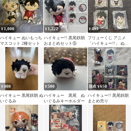
1,000
1,222
499
¥
¥
¥
ハイキュー ぬいもっち
ハイキュー!! 黒尾鉄朗
フリューくじ アニメ
マスコット 2種セット
おまとめセット⑤
「ハイキュー!!」 ぬい
もっち G賞 4種
400
500
650
¥
¥
現在 ¥
ハイキュー 黒尾鉄朗 ぬ
ハイキュー 黒尾 ぬ
ハイキュー!! 黒尾鉄朗
いぐるみ
いぐるみキーホルダー
まとめ売り