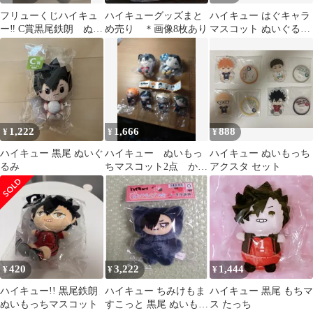
フリューくじハイキュ
ハイキューグッズまと
ハイキュー はぐキャラ
ー‼︎ C賞黒尾鉄朗 ぬい
め売り ＊画像8枚あり
マスコット ぬいぐるみ
ぐるみ ぬいもっち音
黒尾
駒高校
1,222
1,666
888
¥
¥
¥
ハイキュー 黒尾 ぬいぐ
ハイキュー ぬいもっ
ハイキュー ぬいもっち
るみ
ちマスコット2点 かぷ
アクスタ セット
っこふれんず4個
420
3,222
1,444
¥
¥
¥
ハイキュー!! 黒尾鉄朗
ハイキュー ちみけもま
ハイキュー 黒尾 もちマ
ぬいもっちマスコット
すこっと 黒尾 ぬいもっ
ス たっち