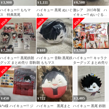
3,900
1,111
6,500
¥
¥
¥
ハイキュー!! もちマ
ハイキュー 黒尾 ぬいぐ
激レア 2015年製 ハ
ス 特典黒尾
るみ
イキュー!! ぬいぐるみ
パスケース 黒尾 タカ
ラトミー
7,280
888
3,500
¥
¥
¥
ハイキュー!! 黒尾鉄朗
ハイキュー 音駒 黒尾鉄
ハイキュー!! キャラク
グッズ まとめ売り 音駒
朗 もちマス
ターグッズ まとめ売り
450
722
3,405
¥
¥
¥
k*n様 ハイキュー!! ジ
ハイキュー 黒尾まと
ハイキュー 黒尾 鉄朗