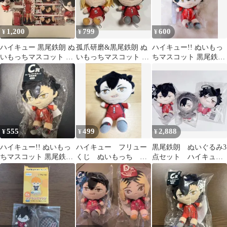
1,200
799
600
¥
¥
¥
ハイキュー 黒尾鉄朗 ぬ
孤爪研磨&黒尾鉄朗 ぬ
ハイキュー!! ぬいもっ
いもっちマスコット C
いもっちマスコット 2
ちマスコット 黒尾鉄朗
賞 グッズ9点セット
点セット
C賞
555
499
2,888
¥
¥
¥
ハイキュー!! ぬいもっ
ハイキュー フリュー
黒尾鉄朗 ぬいぐるみ3
ちマスコット 黒尾鉄朗
くじ ぬいもっち 黒
点セット ハイキュ
C賞
尾鉄朗
ー！！