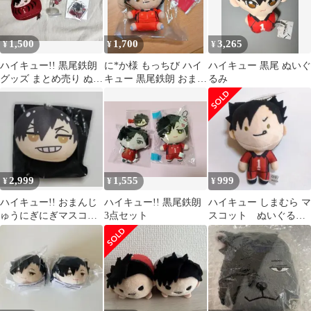
1,500
1,700
3,265
¥
¥
¥
ハイキュー!! 黒尾鉄朗
に*か様 もっちび ハイ
ハイキュー 黒尾 ぬいぐ
グッズ まとめ売り ぬい
キュー 黒尾鉄朗 おまけ
るみ
ぐるみ
付き
2,999
1,555
999
¥
¥
¥
ハイキュー!! おまんじ
ハイキュー!! 黒尾鉄朗
ハイキュー しまむら マ
ゅうにぎにぎマスコッ
3点セット
スコット ぬいぐるみ
ト 黒尾
黒尾鉄朗 黒尾