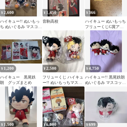
2,600
1,450
366
¥
¥
¥
ハイキュー!! ぬいもっ
音駒高校
ハイキュー ぬいもっち
ち ぬいぐるみ マスコッ
フリューくじG賞アク
ト 4種セット
リルスタンド 黒尾鉄朗
1,200
2,500
4,750
¥
¥
¥
ハイキュー 黒尾鉄
フリューくじ ハイキュ
ハイキュー!! 黒尾鉄朗
朗 グッズまとめ
ー!! ぬいもっちマスコ
ぬいぐるみ マスコット
ット 黒尾鉄朗 狐爪研磨
3点セット
C.D賞
1,500
6,000
699
¥
¥
¥