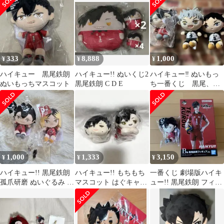
333
8,888
1,000
¥
¥
¥
ハイキュー 黒尾鉄朗
ハイキュー!! ぬいくじ2
ハイキュー‼︎ ぬいもっ
ぬいもっちマスコット
黒尾鉄朗 C D E
ち一番くじ 黒尾、木
兎、赤葦ちびぬい
1,000
1,333
3,150
¥
¥
¥
ハイキュー!! 黒尾鉄朗
ハイキュー!! もちもち
一番くじ 劇場版ハイキ
孤爪研磨 ぬいぐるみ め
マスコット はぐキャラ
ュー!! 黒尾鉄朗 フィギ
じるしアクセサリー
コレクション 黒尾
ュア＆マスコット