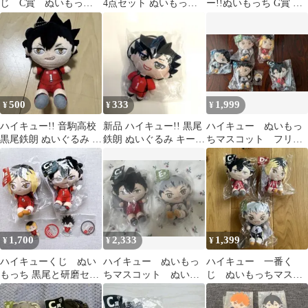
じ C賞 ぬいもっち
4点セット ぬいもっち
ー!!ぬいもっち G賞 ア
マスコット 黒尾鉄朗
色紙 アクキー 期間限定
クリルスタンド 黒尾鉄
品有⭐️
郎
500
333
1,999
¥
¥
¥
ハイキュー!! 音駒高校
新品 ハイキュー!! 黒尾
ハイキュー ぬいもっ
黒尾鉄朗 ぬいぐるみ マ
鉄朗 ぬいぐるみ キーホ
ちマスコット フリュ
スコット
ルダー
ーくじ
1,700
2,333
1,399
¥
¥
¥
ハイキューくじ ぬい
ハイキュー ぬいもっ
ハイキュー 一番く
もっち 黒尾と研磨セッ
ちマスコット ぬいぐ
じ ぬいもっちマスコ
ト
るみ 木兎光太郎 黒尾
ット
鉄朗