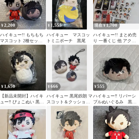
2,200
1,555
1,700
¥
¥
現在 ¥
ハイキュー!! もちもち
ハイキュー マスコッ
ハイキュー!! まとめ売
マスコット 2種セット
トミニポーチ 黒尾
り 一番くじ 他 アクリ
黒尾鉄朗
ルスタンド バッジ ぬ
いぐるみ
1,650
666
555
¥
¥
¥
【新品未開封】ハイキ
ハイキュー 黒尾鉄朗 マ
ハイキュー‼︎ リバーシ
ュー‼︎ ぴょこぬい 黒尾
スコット＆クッション
ブルぬいぐるみ 黒尾
鉄朗
セット
鉄朗 音駒高校