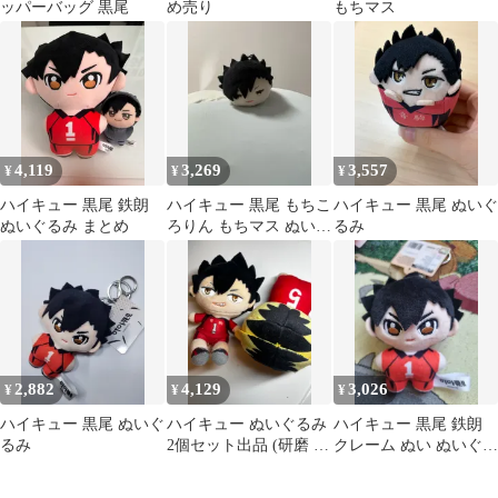
ッパーバッグ 黒尾
め売り
もちマス
4,119
3,269
3,557
¥
¥
¥
ハイキュー 黒尾 鉄朗
ハイキュー 黒尾 もちこ
ハイキュー 黒尾 ぬいぐ
ぬいぐるみ まとめ
ろりん もちマス ぬい
るみ
出品
2,882
4,129
3,026
¥
¥
¥
ハイキュー 黒尾 ぬいぐ
ハイキュー ぬいぐるみ
ハイキュー 黒尾 鉄朗
るみ
2個セット出品 (研磨 黒
クレーム ぬい ぬいぐる
尾)
み キーホルダー