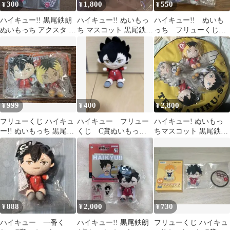
300
1,800
550
¥
¥
¥
ハイキュー!! 黒尾鉄朗
ハイキュー!! ぬいもっ
ハイキュー!! ぬいも
ぬいもっち アクスタ フ
ち マスコット 黒尾鉄朗
っち フリューくじ
リューくじ
孤爪研磨
黒尾鉄朗
999
400
2,800
¥
¥
¥
フリューくじ ハイキュ
ハイキュー フリュー
ハイキュー! ぬいもっ
ー!! ぬいもっち 黒尾鉄
くじ C賞ぬいもっち
ちマスコット 黒尾鉄朗
朗 孤爪研磨セット 推
マスコット黒尾鉄朗
木兎光太郎 赤葦京治 孤
しポーチ付
クロ
爪研磨
888
2,000
730
¥
¥
¥
ハイキュー 一番く
ハイキュー!! 黒尾鉄朗
フリューくじ ハイキュ