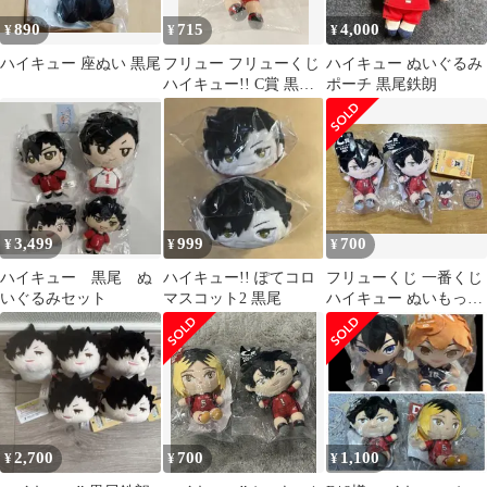
890
715
4,000
¥
¥
¥
ハイキュー 座ぬい 黒尾
フリュー フリューくじ
ハイキュー ぬいぐるみ
ハイキュー!! C賞 黒尾
ポーチ 黒尾鉄朗
鉄朗 ぬいもっちマスコ
ット
3,499
999
700
¥
¥
¥
ハイキュー 黒尾 ぬ
ハイキュー!! ぽてコロ
フリューくじ 一番くじ
いぐるみセット
マスコット2 黒尾
ハイキュー ぬいもっち
黒尾鉄朗
2,700
700
1,100
¥
¥
¥