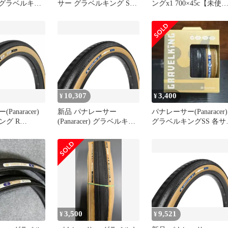
er) グラベルキン
サー グラベルキング SK
ングx1 700×45c【未使
(27.5×1.9) チ
700×28C（1本）
用】
レディ
NG 黒
K-B2
10,307
3,400
¥
¥
anaracer)
新品 パナレーサー
パナレーサー(Panaracer)
ング R
(Panaracer) グラベルキン
グラベルキングSS 各サ
 チューブレスレ
グ SS プラス 700×30C チ
ズ 通常
LKING R ア
ューブレスレディ
-GK-R-S
GRAVELKING SS + 茶
F730-GKSS-P-D2
3,500
9,521
¥
¥