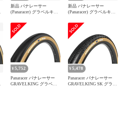
新品 パナレーサー
新品 パナレーサー
ン
(Panaracer) グラベルキン
(Panaracer) グラベルキン
グ SK プラス 700×35C チ
グ R 700×28C クリンチャ
ューブレスレディ
ー GRAVELKING R アン
GRAVELKING SK + 茶
バー F728-GK-R-SX2
F735-GKSK-P-D2
5,752
5,478
¥
¥
Panaracer パナレーサー
Panaracer パナレーサー
ン
GRAVELKING グラベル
GRAVELKING SK グラベ
キング ブラウンサイド
ルキング SK ブラウンサ
TLR チューブレスレディ
イド クリンチャータイヤ
ン
700×35C F735-GK-D2
700×28C F728-GKSK-D2