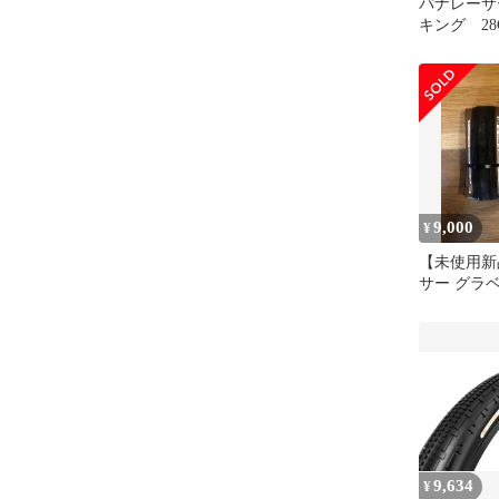
パナレーサ
キング 28
9,000
¥
【未使用新
サー グラ
TLC 700×4
9,634
¥