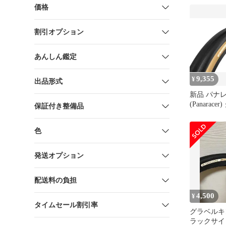
価格
割引オプション
あんしん鑑定
9,355
¥
出品形式
新品 パナ
(Panarac
保証付き整備品
グ 700×4
レディ GRA
色
F740-GK-D
発送オプション
配送料の負担
4,500
¥
タイムセール割引率
グラベルキン
ラックサイ