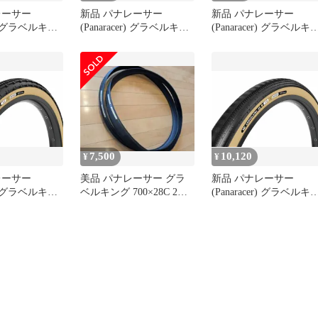
レーサー
新品 パナレーサー
新品 パナレーサー
er) グラベルキン
(Panaracer) グラベルキン
(Panaracer) グラベルキ
×43B チューブ
グ SS R 700×28C クリン
グ SS 700×35C チューブ
チャー GRAVELKING SS
レスレディ
NG SK 黒
R アンバー F728-GKSS-
GRAVELKING SS 茶
KSK-B2
R-SX2
F735-GKSS-D2
7,500
10,120
¥
¥
レーサー
美品 パナレーサー グラ
新品 パナレーサー
er) グラベルキン
ベルキング 700×28C 2本
(Panaracer) グラベルキ
00×35C チュー
セット
グ SS R 700×45C チュー
ィ
ブレスレディ
NG SK R アン
GRAVELKING SS R ア
GKSK-R-SX2
バー F745-GKSS-R-SX2