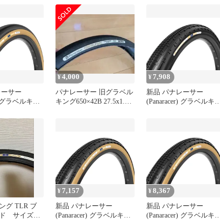
TLR チューブレスレデ
650B×42 F650B42-GK-B
4,000
7,908
¥
¥
レーサー
パナレーサー 旧グラベル
新品 パナレーサー
er) グラベルキン
キング650×42B 27.5x1.75
(Panaracer) グラベルキ
0C チューブレス
2本セット
グ SK 700×26C クリン
VELKING 茶
ャー GRAVELKING SK
2
黒 F726-GKSK-B2
7,157
8,367
¥
¥
グ TLR ブ
新品 パナレーサー
新品 パナレーサー
ド サイズ
(Panaracer) グラベルキン
(Panaracer) グラベルキ