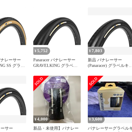
 2本セット
グ SK 650×54B チューブ
グ SK 700×50C チュー
レスレディ
レスレディ
GRAVELKING SK 茶
GRAVELKING SK 茶
F650B54-GKSK-D2
F750-GKSK-D2
5,752
7,803
¥
¥
r パナレーサー
Panaracer パナレーサー
新品 パナレーサー
ING SS グラベ
GRAVELKING グラベル
(Panaracer) グラベルキ
S ブラウンサ
キング ブラックサイド
グ SS 650×43B チューブ
ンチャータイヤ
TLR チューブレスレディ
レスレディ
728-GKSS-D2
700×30C F730-GK-B2
GRAVELKING SS 黒
F650B43-GKSS-B2
4,000
3,600
¥
¥
レーサー
新品・未使用】パナレー
パナレーサーグラベル