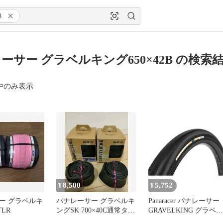
B
ーサー グラベルキング650×42B の検索
中のみ表示
8,500
5,752
¥
¥
ー グラベルキ
パナレーサー グラベルキ
Panaracer パナレーサー
TLR
ングSK 700×40C通常タイ
GRAVELKING グラベル
プ+チューブ各2本
キング ブラックサイド