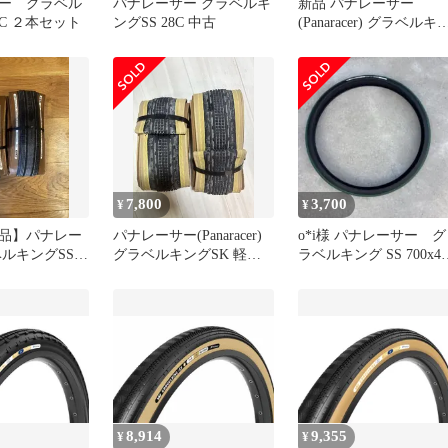
ー グラベル
パナレーサー グラベルキ
新品 パナレーサー
C ２本セット
ングSS 28C 中古
(Panaracer) グラベルキ
グ SS プラス 700×40C 
ューブレスレディ
GRAVELKING SS + 茶
F740-GKSS-P-D2
7,800
3,700
¥
¥
品】パナレー
パナレーサー(Panaracer)
o*i様 パナレーサー グ
ベルキングSS
グラベルキングSK 軽量
ラベルキング SS 700x45
3C
モデル700x35c
チューブレスレディ
8,914
9,355
¥
¥