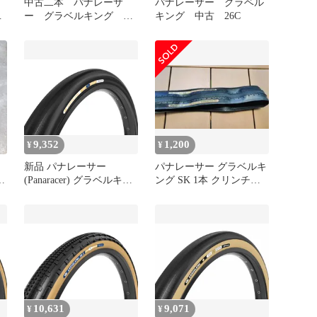
中古二本 パナレーサ
パナレーサー グラベル
ン
ー グラベルキング
キング 中古 26C
チ
700X32C TLC
9,352
1,200
¥
¥
新品 パナレーサー
パナレーサー グラベルキ
c
(Panaracer) グラベルキン
ング SK 1本 クリンチャ
グ 650×38B (27.5×1.5) チ
ータイヤ 700×26C
ューブレスレディ
GRAVELKING 黒
F650B38-GK-B2
10,631
9,071
¥
¥