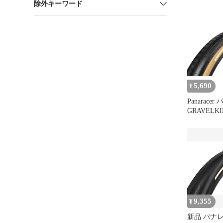
除外キーワード
650B×42
5,690
¥
Panarace
GRAVELK
ルキング S
イド クリ
700×28C F
9,355
¥
新品 パナ