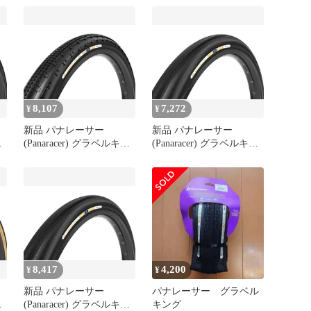
ィ
GRAVELKING 黒 F726-
2
GK-B2
8,107
7,272
¥
¥
新品 パナレーサー
新品 パナレーサー
ン
(Panaracer) グラベルキン
(Panaracer) グラベルキン
チ
グSK 700×28C クリンチ
グ 700×28C クリンチャー
ャー GRAVELKING SK
GRAVELKING 黒 F728-
黒 F728-GKSK-B2
GK-B2
8,417
4,200
¥
¥
新品 パナレーサー
パナレーサー グラベル
ン
(Panaracer) グラベルキン
キング