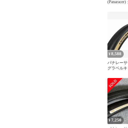
(Panarac
グ 650×48B 
ューブレス
GRAVELKI
F650B48-G
8,588
¥
パナレーサー(P
グラベルキ
700x35C
ディ GRAVE
ンバー F735
7,250
¥