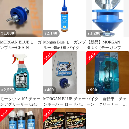
ナー スプレーノズル付
ー 500ml #105 チェーン
1000ml
デグリーザー 500ml
/MT105 (2020585)
1,000
2,140
1,280
¥
¥
¥
MORGAN BLUEモーガ
Morgan Blue モーガンブ
【新品】MORGAN
ンブルーCHAIN
ルー Bike Oil バイクオ
BLUE（モーガンブル
KEEPERチェーンキー
イル 高品質潤滑オイル
ー） CHAIN KEEPER /
パー
125ml
チェーンキーパー
2,567
400
990
¥
¥
¥
モータウン 105 チェー
MORGAN BLUE チェー
バイク 自転車 チェ
ンデグリーザー 8243
ンキーパー ロードバイ
ーン クリーナー マ
ク マウンテンバイク
シン 洗浄機