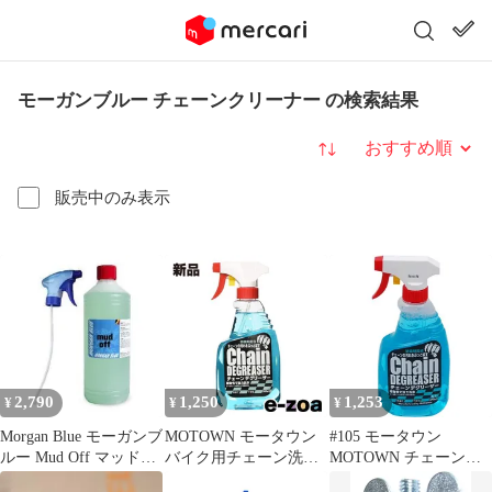
モーガンブルー チェーンクリーナー の検索結果
並び替え
販売中のみ表示
2,790
1,250
1,253
¥
¥
¥
Morgan Blue モーガンブ
MOTOWN モータウン
#105 モータウン
ルー Mud Off マッドオ
バイク用チェーン洗浄
MOTOWN チェーンデ
フ 車体洗浄 中性クリー
剤 チェーンデグリーザ
グリーザー 500ml