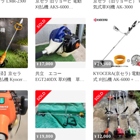
 LMR-2300
京セラ 旧リョービ 電動
京セラ（旧リョービ） 
刈払機 AKS-6000
気式草刈機 AK-3000
697751A
17,000
29,960
¥
¥
済】京セラ
共立 エコー
KYOCERA(京セラ) 電
払機 Kyocera
EGT240DX 草刈機 草刈
式 刈払機 AK-6000 + 
 草刈機
り機 刈払機 刈り払い機
プソー・ジズライザー
巻付防止ブレード付き
ット [KYOCERA RYOBI
電気 100V 草刈機 草刈
機 AK6000]
19,800
12,000
¥
¥