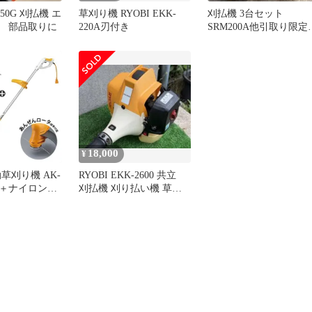
650G 刈払機 エ
草刈り機 RYOBI EKK-
刈払機 3台セット
 部品取りに
220A刃付き
SRM200A他引取り限
取りに来られる方の
実働
18,000
¥
草刈り機 AK-
RYOBI EKK-2600 共立
刃＋ナイロンコ
刈払機 刈り払い機 草刈
ット
機 草刈り機
 RYOBI リョ
 刈払機 刈払
ロンコード]