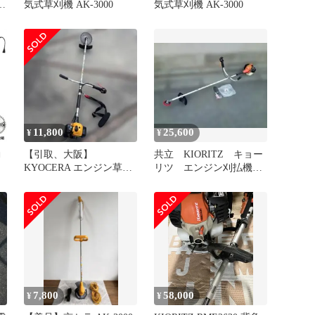
気式草刈機 AK-3000
気式草刈機 AK-3000
11,800
25,600
¥
¥
動
【引取、大阪】
共立 KIORITZ キョー
チッ
KYOCERA エンジン草刈
リツ エンジン刈払機
機 刈払機 芝刈り機 本
草刈機 SRE2625G
体
7,800
58,000
¥
¥