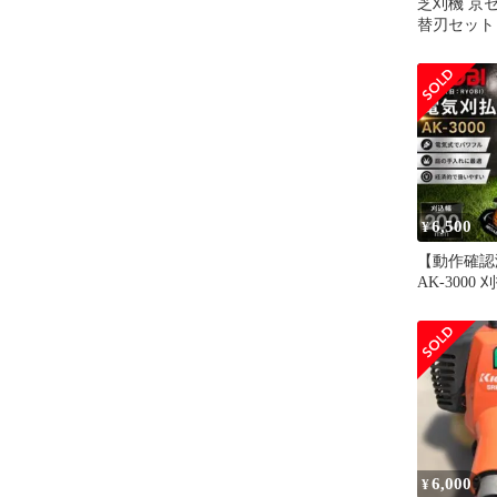
芝刈機 京セラ
替刃セット
6,500
¥
【動作確認
AK-3000 刈
旧リョービ
6,000
¥