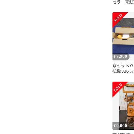
セラ 電動
LMR-2300
693103A
ITWE9TX
7,980
¥
京セラ KY
払機 AK-37
9,000
¥