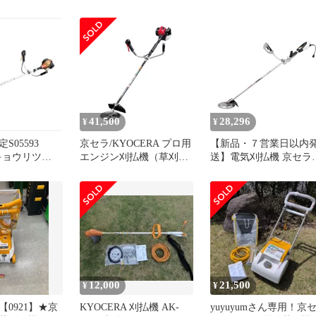
41,500
28,296
¥
¥
S05593
京セラ/KYOCERA プロ用
【新品・７営業日以内
 キョウリツ
エンジン刈払機（草刈
送】電気刈払機 京セラ
G 草刈機 刈払
機）EKM270A 両手ハン
AK-6000 コード式 草刈
Y 工具
ドルタイプ 255mm 排気
刈払機 草刈り 芝刈り 
量:25.6mL
音 二重絶縁 チップソー
ナイロンコード 230mm
家庭用【沖縄離島販売
可】
12,000
21,500
¥
¥
0921】★京
KYOCERA 刈払機 AK-
yuyuyumさん専用！京