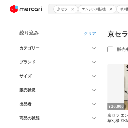
ンツにスキップ
京セラ
エンジン刈払機
草刈
絞り込み
京セラ 
クリア
カテゴリー
販売
ブランド
サイズ
販売状況
出品者
26,800
¥
京セラ エ
商品の状態
草刈機 EKM
限定 下関