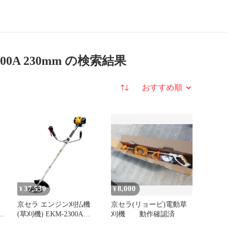
00A 230mm の検索結果
並び替え
37,530
8,000
¥
¥
京セラ エンジン刈払機
京セラ(リョービ)電動草
ョ
(草刈機) EKM-2300A
刈機 動作確認済
661700A