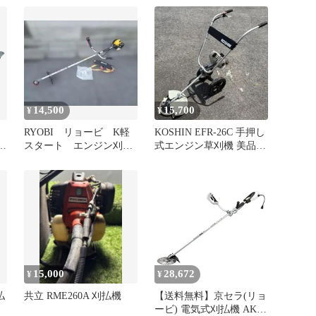
14,500
15,700
¥
¥
】
RYOBI リョービ K軽
KOSHIN EFR-26C 手押し
スタート エンジン刈払
式エンジン草刈機 美品
機 草刈機 EKM-2300
発送不可引取限定
15,000
28,672
¥
¥
払
共立 RME260A 刈払機
【送料無料】京セラ(リョ
ービ) 電気式刈払機 AK-