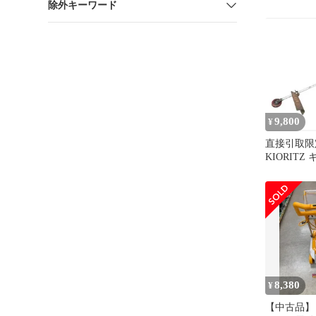
除外キーワード
9,800
¥
直接引取限定
KIORITZ
SRE2625
機 農具 DI
8,380
¥
【中古品】【