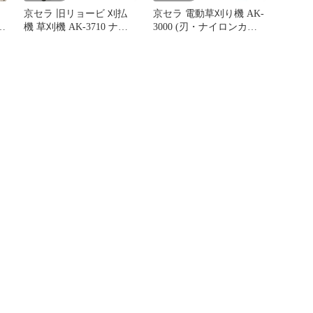
京セラ 旧リョービ 刈払
京セラ 電動草刈り機 AK-
定
機 草刈機 AK-3710 ナイ
3000 (刃・ナイロンカッ
み
ロンカッター専用
ター兼用/100V)
697650A 36V/刈刃255mm
[KYOCERA RYOBI リョ
電気式 KYOCERA
ービ 草刈機 刈払機 刈払
い機 ナイロンコード]