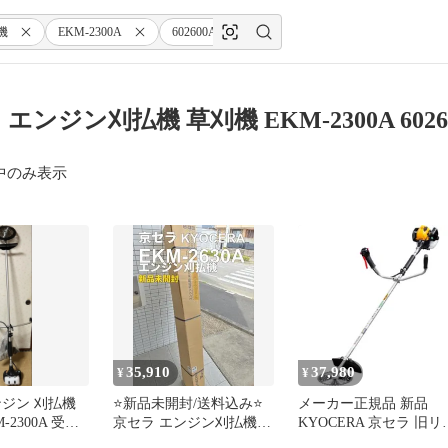
機
EKM-2300A
602600A
230mm
エンジン刈払機 草刈機 EKM-2300A 6026
中のみ表示
35,910
37,980
¥
¥
ンジン 刈払機
⭐️新品未開封/送料込み⭐️
メーカー正規品 新品
-2300A 受取
京セラ エンジン刈払機
KYOCERA 京セラ 旧リ
 保証期間内
EKM-2630A 草刈機
ービ エンジン刈払機