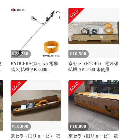
6000 697750A
28,230
10,500
¥
¥
発
KYOCERA(京セラ) 電動
京セラ（RYOBI） 電気刈
式 刈払機 AK-6000
払機 AK-3000 未使用
機
[RYOBI リョービ 電気
静
100V 草刈機 草刈り機
AK6000]
不
10,000
10,000
¥
¥
セ
京セラ（旧リョービ） 電
京セラ（旧リョービ） 電