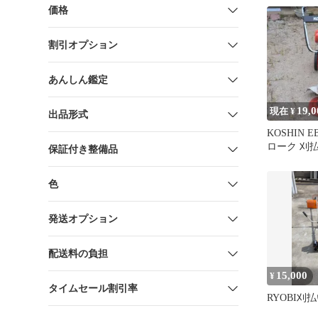
価格
割引オプション
あんしん鑑定
19,0
現在 ¥
出品形式
KOSHIN E
ローク 刈
保証付き整備品
色
発送オプション
配送料の負担
15,000
¥
タイムセール割引率
RYOBI刈払