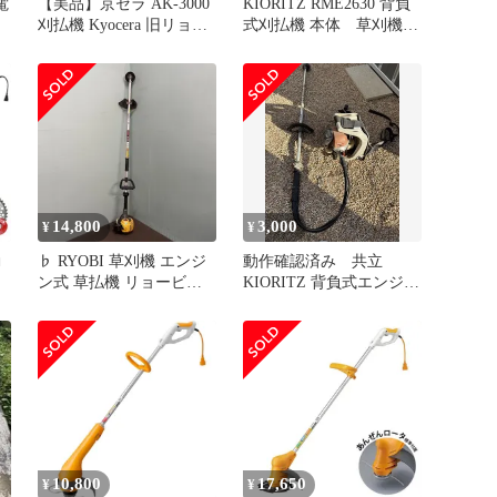
電
【美品】京セラ AK-3000
KIORITZ RME2630 背負
刈払機 Kyocera 旧リョー
式刈払機 本体 草刈機
ビ 草刈機
農業 家庭菜園
14,800
3,000
¥
¥
動
♭ RYOBI 草刈機 エンジ
動作確認済み 共立
チッ
ン式 草払機 リョービ
KIORITZ 背負式エンジン
・
EKK230T 2F
刈払機 RME2600 本体②
セ
り
10,800
17,650
¥
¥