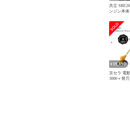
共立 SRE2
ンジン本体
19,690
¥
京セラ 電動
3000＋替
ード付きセ
[KYOCERA
ービ 草刈機
い機 ナイ