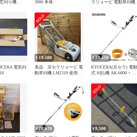
芝刈り機
3000 本体
ラリョービ 電動草刈機
 刈込幅230mm
LM2310 使用回数少
H21KW
19,500
29,450
¥
¥
OCERA 電気刈
美品 京セラリョービ 電
KYOCERA(京セラ) 電
10
動草刈機 LM2310 使用回
式 刈払機 AK-6000 + 
数少
プソー2枚組セット
[KYOCERA RYOBI 電気
100V 草刈機 草刈り機
AK6000]
28,670
9,500
¥
¥