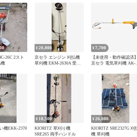
EKM-2630A 排気量
25.6mL 両手ハンドル 草
刈機 日本製 Kスタート
00
28,800
7,700
¥
¥
BC-26C 2スト
京セラ エンジン 刈払機
【未使用・動作確認済
払機
草刈機 EKM-2630A 受取
京セラ 電気草刈機 AK-
限定 下関 保証期間内
3710【本体のみ】
18,500
26,000
¥
¥
い機EKK-2370
KIORITZ 草刈り機
KIORITZ SRE2327G 刈
SRE265 両手ハンドル
機 草刈機