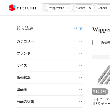
ンツにスキップ
Wippermann
Connex
Connex
絞り込み
Wippe
クリア
カテゴリー
販売
ブランド
サイズ
販売状況
出品者
10,370
¥
ワイパーマン 
商品の状態
11SX チェー
11スピード