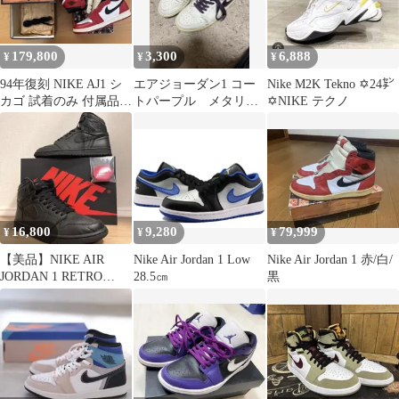
179,800
3,300
6,888
¥
¥
¥
94年復刻 NIKE AJ1 シ
エアジョーダン1 コー
Nike M2K Tekno ✡24㌢
カゴ 試着のみ 付属品完
トパープル メタリッ
✡NIKE テクノ
備 27.5 ジョーダン
クパープル
16,800
9,280
79,999
¥
¥
¥
【美品】NIKE AIR
Nike Air Jordan 1 Low
Nike Air Jordan 1 赤/白/
JORDAN 1 RETRO
28.5㎝
黒
HIGH OG 黒 29