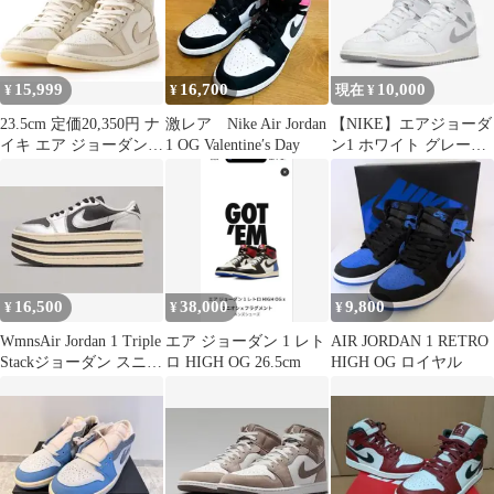
15,999
16,700
10,000
¥
¥
現在 ¥
23.5cm 定価20,350円 ナ
激レア Nike Air Jordan
【NIKE】エアジョーダ
イキ エア ジョーダン 1
1 OG Valentine′s Day
ン1 ホワイト グレー
ミッド 白 金
24.0
16,500
38,000
9,800
¥
¥
¥
WmnsAir Jordan 1 Triple
エア ジョーダン 1 レト
AIR JORDAN 1 RETRO
Stackジョーダン スニー
ロ HIGH OG 26.5cm
HIGH OG ロイヤル
カー