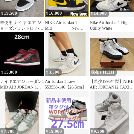
19,500
16,000
14,900
¥
¥
¥
未使用 ナイキ エア ジ
NIKE Air Jordan 1
Nike Air Jordan 1 High
ョーダン 1 レトロ ハイ
Mid "New
Utility White
シャドウ 2.0
Love" 美品
15,000
3,500
11,111
¥
¥
現在 ¥
ナイキエアジョーダン1
Air Jordan 1 Low
【希少1996年製】NIKE
MID AIR JORDAN 1
553558-146【26.5cm】
AIR JORDAN12 TAXI
28cm banned
26cm
7,700
19,900
9,500
¥
¥
¥