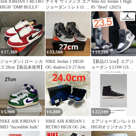
AIR JORDAN 1 RETRO
ナイキ ウィメンズ エア
Nike Air Jordan 1 High
HIGH "DMP BULLS"
ジョーダン 1 レトロ ハ
85 "Bred" (2025)
イ OG "サテンブレッ
ド"
17,380
33,500
13,200
¥
¥
¥
ジョーダン1 ロー シカ
NIKE Jordan 1 HIGH
【新品23.5cm】エアジ
ゴ 28cm【新品未使用】
OG shadow2.0 27,0cm
ョーダン１LOW GS｜
ブラック/ホワイト/グレ
ー
5,900
6,000
22,500
¥
¥
¥
NIKE AIR JORDAN 1
NIKE AIR JORDAN 1
エアジョーダン1レトロ
MID “Incredible hulk”
RETRO HIGH OG 24cm
HIGHオリジナルフライ
US6
トクラブ