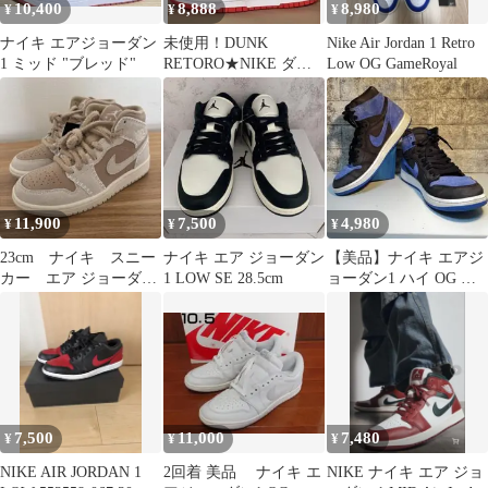
10,400
8,888
8,980
¥
¥
¥
ナイキ エアジョーダン
未使用！DUNK
Nike Air Jordan 1 Retro
1 ミッド "ブレッド"
RETORO★NIKE ダン
Low OG GameRoyal
ク★26.5㌢
11,900
7,500
4,980
¥
¥
¥
23cm ナイキ スニー
ナイキ エア ジョーダン
【美品】ナイキ エアジ
カー エア ジョーダン
1 LOW SE 28.5cm
ョーダン1 ハイ OG ロ
1 ミッド SE HV4269
イヤル ブルー 27cm
7,500
11,000
7,480
¥
¥
¥
NIKE AIR JORDAN 1
2回着 美品 ナイキ エ
NIKE ナイキ エア ジョ