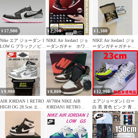
17,900
2,200
1,300
¥
¥
¥
Nike エア ジョーダン 1
NIKE Air Jordan1 ジョ
NIKE Air Jordan1 ジョ
LOW G ブラック／ピン
ーダンガチャ ホワイ
ーダンガチャガチャ
ク 27.0cm
トブラック
white/black
9,980
8,800
12,990
¥
¥
¥
AIR JORDAN 1 RETRO
AV7004 NIKE AIR
エアジョーダン1 ロー
HIGH OG 28.5cm エア
JORDAN1 RETRO
白 黒 黄色 ピンク 青
ジョーダン1レトロハイ
DH3097-001
23cm 箱付き
ナイキ NIKE DZ5485-
051