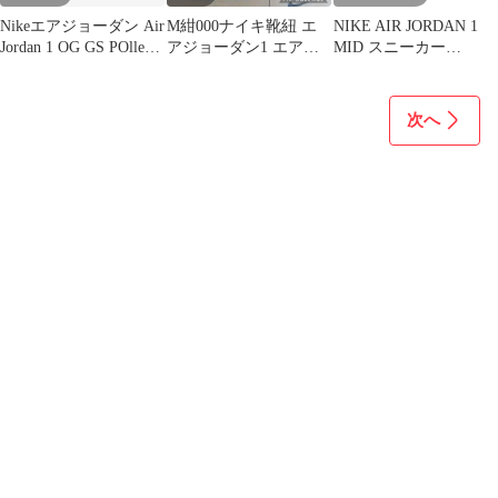
Nikeエアジョーダン Air
M紺000ナイキ靴紐 エ
NIKE AIR JORDAN 1
Jordan 1 OG GS POllen
アジョーダン1 エアフ
MID スニーカー
24
ォース1 DUNK midカッ
DQ8426-067
ト
次へ