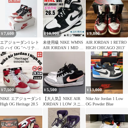
7,600
10,900
9,800
¥
¥
¥
エアジョーダン1 レト
未使用級 NIKE WMNS
AIR JORDAN 1 RETRO
ロ ハイ OG "ヘリテー
AIR JORDAN 1 MID 白
HIGH CHICAGO 2013’
ジ" NIKE
黒 26.5
7,500
5,500
13,000
¥
¥
¥
NIKE エアジョーダン1
【大人気】NIKE AIR
Nike Air Jordan 1 Low
High OG Heritage 28.5
JORDAN 1 LOW スニー
OG Powder Blue
カー 27