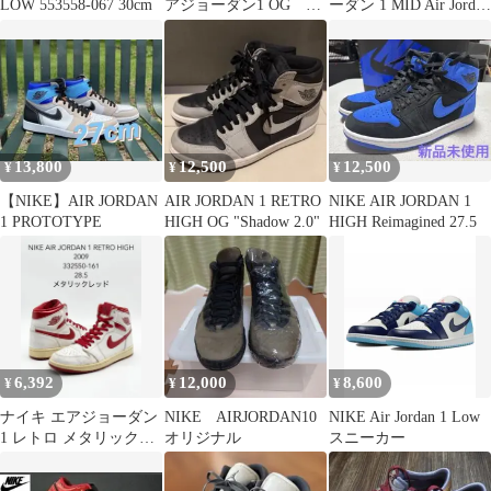
LOW 553558-067 30cm
アジョーダン1 OG ニ
ーダン 1 MID Air Jordan
ュートラルグレー
1 Mid
10.5
13,800
12,500
12,500
¥
¥
¥
【NIKE】AIR JORDAN
AIR JORDAN 1 RETRO
NIKE AIR JORDAN 1
1 PROTOTYPE
HIGH OG "Shadow 2.0"
HIGH Reimagined 27.5
6,392
12,000
8,600
¥
¥
¥
ナイキ エアジョーダン
NIKE AIRJORDAN10
NIKE Air Jordan 1 Low
1 レトロ メタリックレ
オリジナル
スニーカー
ッド オリジナルカラ
ー 28.5