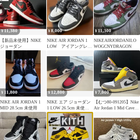
11,380
8,000
11,300
¥
¥
¥
【新品未使用】NIKE
NIKE AIR JORDAN 1
NIKEAIRJORDANILO
ジョーダン
LOW アイアングレー/
WOGCNYDRAGON
サミットホワイト26
11,800
12,800
7,000
¥
¥
¥
NIKE AIR JORDAN 1
NIKE エア ジョーダン
【むつ80-091205】Nike
MID 28.5cm 未使用
1 LOW 26.5cm 未使用
Air Jordan 1 Mid Cave
箱ダメージ有
Stone HQ2011-100
27cm【併売】【中古】
【メンズ】