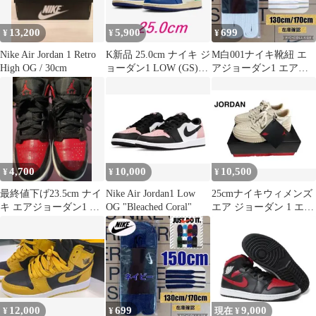
13,200
5,900
699
¥
¥
¥
Nike Air Jordan 1 Retro
K新品 25.0cm ナイキ ジ
M白001ナイキ靴紐 エ
High OG / 30cm
ョーダン1 LOW (GS)
アジョーダン1 エアフ
553560
ォース1 DUNK midカッ
ト
4,700
10,000
10,500
¥
¥
¥
最終値下げ23.5cm ナイ
Nike Air Jordan1 Low
25cmナイキウィメンズ
キ エアジョーダン1 ミ
OG "Bleached Coral"
エア ジョーダン 1 エレ
ッド ブレッド DM9650
ベート LOW
12,000
699
9,000
¥
¥
現在 ¥