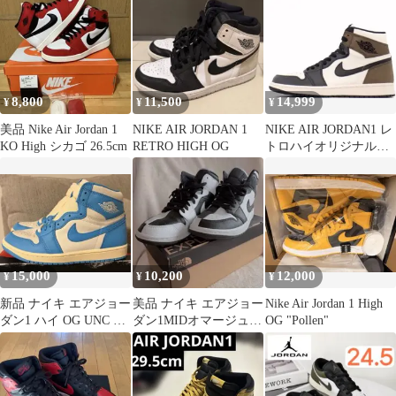
8,800
11,500
14,999
¥
¥
¥
美品 Nike Air Jordan 1
NIKE AIR JORDAN 1
NIKE AIR JORDAN1 レ
KO High シカゴ 26.5cm
RETRO HIGH OG
トロハイオリジナルダ
ークモカ
15,000
10,200
12,000
¥
¥
¥
新品 ナイキ エアジョー
美品 ナイキ エアジョー
Nike Air Jordan 1 High
ダン1 ハイ OG UNC リ
ダン1MIDオマージュ
OG "Pollen"
イマジンド 28.0cm
白黒 26cm