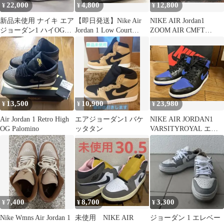
22,000
4,800
12,800
¥
¥
¥
新品未使用 ナイキ エア
【即日発送】Nike Air
NIKE AIR Jordan1
ジョーダン1 ハイOG
Jordan 1 Low Court
ZOOM AIR CMFT
"プロトタイプ" 27cm
Purple
CT0978
13,500
10,900
23,980
¥
¥
¥
Air Jordan 1 Retro High
エアジョーダン1 バケ
NIKE AIR JORDAN1
OG Palomino
ッタタン
VARSITYROYAL エア
ジョーダン1
7,400
8,700
3,300
¥
¥
¥
Nike Wmns Air Jordan 1
未使用 NIKE AIR
ジョーダン 1 エレベー