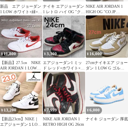
新品 エア ジョーダン
ナイキ エアジョーダン
NIKE AIR JORDAN 1
1 LOW ホワイト×緑×エ
1 レトロ ハイ OG "クー
HIGH OG "CO.JP
ンジ色 24.5cm
ルグレー/セイル"27.5㎝
TOKYO"
11,800
3,300
16,000
¥
¥
¥
【新品】27.5㎝ NIKE
エアジョーダン1 ミッ
27cmナイキエア ジョー
AIR JORDAN 1 LOW
ド レッド×ホワイト×ブ
ダン 1 LOW G ゴルフ
OG
ラック 24cm
シューズ
13,200
7,999
6,000
¥
¥
¥
【新品23cm】NIKE｜
NIKE AIR JORDAN 1
ナイキ ジョーダン 厚底
エアジョーダン１LOW
RETRO HIGH OG 26cm