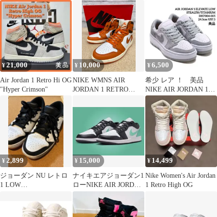
GS｜ホワイト/ブラック
21,000
10,000
6,500
¥
¥
¥
Air Jordan 1 Retro Hi OG
NIKE WMNS AIR
希少 レア ！ 美品
"Hyper Crimson"
JORDAN 1 RETRO
NIKE AIR JORDAN 1
HIGH OG DO9369 101
ELEVATE LOW
MV7002 f216
2,899
15,000
14,499
¥
¥
¥
ジョーダン NU レトロ
ナイキエアジョーダン1
Nike Women's Air Jordan
1 LOW
ローNIKE AIR JORDAN
1 Retro High OG
108WHT/MAGMOR
1 LOW