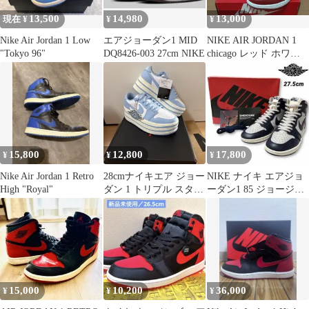
13,500
14,980
13,000
現在 ¥
¥
¥
Nike Air Jordan 1 Low
エアジョーダン1 MID
NIKE AIR JORDAN 1
"Tokyo 96"
DQ8426-003 27cm NIKE
chicago レッド ホワイ
ト グリーン
15,800
12,800
17,800
¥
¥
¥
Nike Air Jordan 1 Retro
28cmナイキエア ジョー
NIKE ナイキ エアジョ
High "Royal"
ダン 1 トリプル スタッ
ーダン1 85 ジョージタ
ク ウィメンズシューズ
ウン BQ4422-400
15,000
10,200
36,000
¥
¥
¥