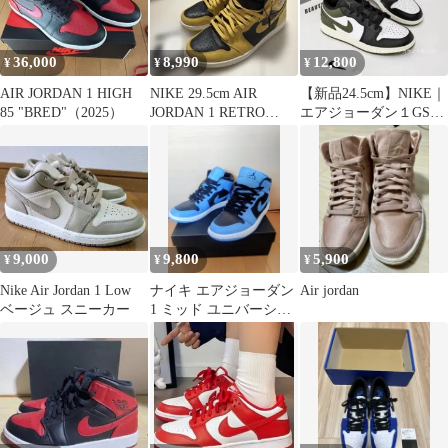
36,000
8,990
12,800
¥
¥
¥
AIR JORDAN 1 HIGH
NIKE 29.5cm AIR
【新品24.5cm】NIKE｜
85 "BRED"（2025）
JORDAN 1 RETRO
エアジョーダン１GS｜
HIGH OG
ブラック/カーキ/ホワイ
ト
9,000
9,800
5,900
¥
¥
¥
Nike Air Jordan 1 Low
ナイキ エアジョーダン
Air jordan
ベージュ スニーカー
1 ミッド ユニバーシテ
ィー ブルー/27cm