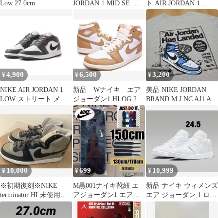
Low 27.0cm
JORDAN 1 MID SE エ
ト AIR JORDAN 1
ア ジョーダン 1
ELEVATE LOW]
4,900
6,500
3,200
¥
¥
¥
NIKE AIR JORDAN 1
新品 Wナイキ エア
美品 NIKE JORDAN
LOW ストリート メン
ジョーダン1 HI OG 28
BRAND M J NC AJ1 AD
ズ シック★
㎝ US11
Tシャツ
10,000
699
10,999
¥
¥
¥
※初期復刻※NIKE
M黒001ナイキ靴紐 エ
新品 ナイキ ウィメンズ
terminator HI 未使用
アジョーダン1 エアフ
エア ジョーダン 1 ロー
04製
ォース1 DUNK midカッ
24.5㎝ DV0990
ト