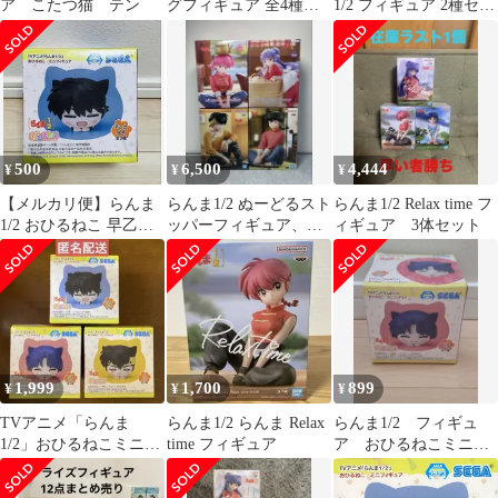
ア こたつ猫 テン
グフィギュア 全4種セ
1/2 フィギュア 2種セッ
ット 「らんま1/2 もぐ
ト 早乙女乱馬 天道あか
もぐ隊」
ね
500
6,500
4,444
¥
¥
¥
【メルカリ便】らんま
らんま1/2 ぬーどるスト
らんま1/2 Relax time フ
1/2 おひるねこ 早乙女
ッパーフィギュア、他
ィギュア 3体セット
乱馬 フィギュア プライ
4体セット
ズ
1,999
1,700
899
¥
¥
¥
TVアニメ「らんま
らんま1/2 らんま Relax
らんま1/2 フィギュ
1/2」おひるねこミニフ
time フィギュア
ア おひるねこミニフ
ィギュア 全3種セット
ィギュア 天道あか
ね 箱あり