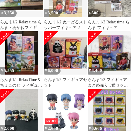
3,250
3,500
300
¥
¥
¥
らんま1/2 Relax time ら
らんま1/2 ぬーどるスト
らんま1/2 Relax time ら
んま・あかねフィギュ
ッパーフィギュア 2種
んま フィギュア
アセット
セット
5,555
6,000
6,400
¥
¥
¥
らんま1/2 RelaxTime＆
らんま1/2 フィギュアセ
らんま1/2 フィギュア
ちょこのせ フィギュア
ット
まとめ売り 5種セット
4体セット
未開封
5%OFF
2,000
2,650
6,666
¥
¥
¥