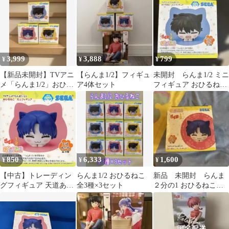
3,999
3,888
799
¥
¥
¥
【新品未開封】TVアニ
【らんま1/2】フィギュ
未開封 らんま1/2 ミニ
メ「らんま1/2」おひる
ア4体セット
フィギュア おひるねシ
ねこミニフィギュア 3
リーズ
種セット
850
6,333
1,600
¥
¥
¥
【中古】トレーディン
らんま1/2 おひるねこ
新品 未開封 らんま
グフィギュア 天道あか
全3種×3セット
２分の1 おひるねこ
ね 「らんま1/2 おひる
天道あかね
ねこミニフィギュア
(EX)」