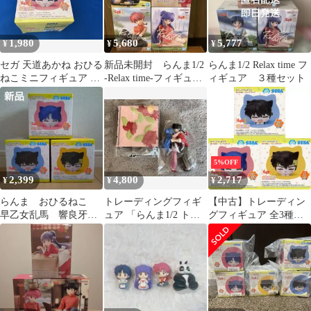
1,980
5,680
5,777
¥
¥
¥
セガ 天道あかね おひる
新品未開封 らんま1/2
らんま1/2 Relax time フ
ねこミニフィギュア ら
-Relax time-フィギュ
ィギュア ３種セット
んま1/2
ア 4体セット
5%OFF
2,399
4,800
2,717
¥
¥
¥
らんま おひるねこ
トレーディングフィギ
【中古】トレーディン
早乙女乱馬 響良牙
ュア 「らんま1/2 トレ
グフィギュア 全3種セ
天道あかね ミニフィ
ーディングフィギュ
ット 「らんま1/2 おひ
ギュア
ア」
るねこミニフィギュア
(EX)」