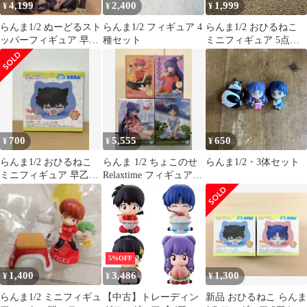
4,199
2,400
1,999
¥
¥
¥
らんま1/2 ぬーどるスト
らんま1/2 フィギュア 4
らんま1/2 おひるねこ
ッパーフィギュア 早乙
種セット
ミニフィギュア 5点セ
女乱馬 らんま シャンプ
ット
ー
700
5,555
650
¥
¥
¥
らんま1/2 おひるねこ
らんま 1/2 ちょこのせ
らんま1/2・3体セット
ミニフィギュア 早乙女
Relaxtime フィギュアセ
乱馬
ット
5%OFF
1,400
3,486
1,300
¥
¥
¥
らんま1/2 ミニフィギュ
【中古】トレーディン
新品 おひるねこ らんま