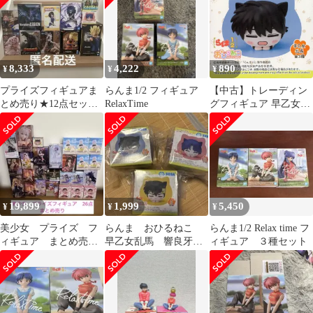
8,333
4,222
890
¥
¥
¥
プライズフィギュアま
らんま1/2 フィギュア
【中古】トレーディン
とめ売り★12点セット
RelaxTime
グフィギュア 早乙女乱
★ドラゴンボール★遊
馬 「らんま1/2 おひる
戯王★NARUTO
ねこミニフィギュア
(EX)」
19,899
1,999
5,450
¥
¥
¥
美少女 プライズ フ
らんま おひるねこ
らんま1/2 Relax time フ
ィギュア まとめ売
早乙女乱馬 響良牙
ィギュア ３種セット
り 26個セット♡
天道あかね ミニフィ
ギュア