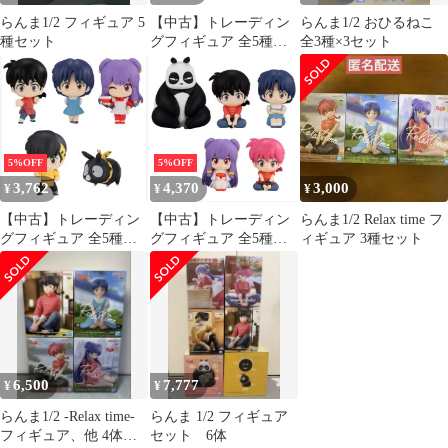
らんま1/2 フィギュア 5
【中古】トレーディン
らんま1/2 おひるねこ
種セット
グフィギュア 全5種セ
全3種×3セット
ット 「らんま1/2 まち
ぼうけ ～みるきーから
ー～」
5%OFF
5%OFF
3,762
4,370
3,000
¥
¥
¥
【中古】トレーディン
【中古】トレーディン
らんま1/2 Relax time フ
グフィギュア 全5種セ
グフィギュア 全5種セ
ィギュア 3種セット
ット 「らんま1/2 なら
ット 「らんま1/2 まち
ぶんです。」
ぼうけ」
6,500
7,777
¥
¥
らんま1/2 -Relax time-
らんま 1/2 フィギュア
フィギュア、他 4体セ
セット 6体