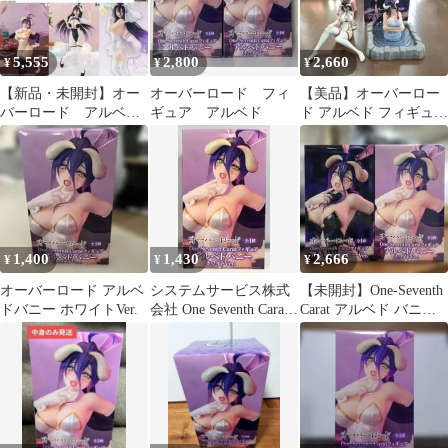
5,555
2,800
2,660
¥
¥
¥
【新品・未開封】オー
オーバーロード フィ
【美品】オーバーロー
バーロード アルベ
ギュア アルベド
ド アルベド フィギュア
ド 5セット まとめ
4種セット
1,400
1,430
2,666
¥
¥
¥
オーバーロード アルベ
システムサービス株式
【未開封】One-Seventh
ドバニー ホワイトVer.
会社 One Seventh Carat
Carat アルベド バニー
フィギュア アルベド ホ
Ver. ホワイト
ワイトバニー Ver.