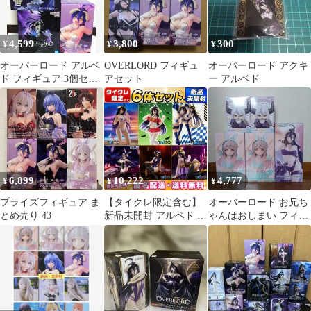
4,599
3,800
300
¥
¥
¥
オーバーロード アルベ
OVERLORD フィギュ
オーバーロード アクキ
ド フィギュア 3個セッ
アセット
ー アルベド
ト
6,899
10,222
4,777
¥
¥
¥
プライズフィギュア ま
【タイクレ限定含む】
オーバーロード お兄ち
とめ売り 43
新品未開封 アルベド フ
ゃんはおしまい フィギ
ィギュア 豪華6点セッ
ュア 5点セット
ト