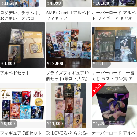
11,500
4,999
16,300
¥
¥
¥
ロジデレ、チラムネ、
AMP+ Coreful アルベド
オーバーロード アルベ
おにまい、オバロ、俺
フィギュア
ド フィギュア まとめ売
ガイル、無職転生、
り 13体
他 12点セット
1,800
19,000
11,111
¥
¥
¥
アルベドセット
プライズフィギュア19
オーバーロード 一番
個セット(最新・人気)
くじ ラストワン賞 アル
ベド フィギュア C E
F G賞
9,800
11,800
1,250
¥
¥
¥
フィギュア 7点セット
To LOVEる-とらぶる-
オーバーロード アルベ