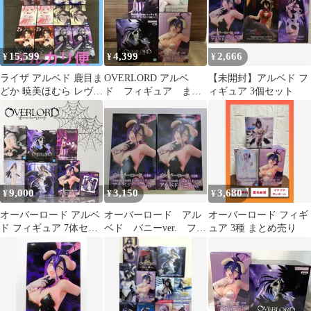
ービス
15,599
4,399
2,666
¥
¥
¥
ライザ アルベド 鹿目ま
OVERLORD アルベ
【未開封】アルベド フ
どか 暁美ほむら レヴィ
ド フィギュア まと
ィギュア 3個セット
水銀燈 フィギュア
め売り
9,000
3,150
3,680
¥
¥
¥
オーバーロード アルベ
オーバーロード アル
オーバーロード フィギ
ド フィギュア 7体セッ
ベド バニーver. フィ
ュア 3種 まとめ売り
ト
ギュア 2点セット