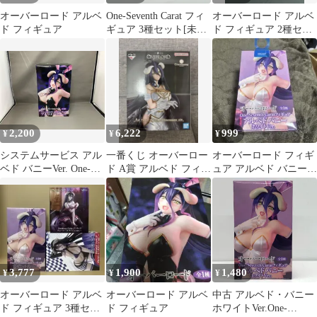
オーバーロード アルベ
One-Seventh Carat フィ
オーバーロード アルベ
ド フィギュア
ギュア 3種セット[未開
ド フィギュア 2種セッ
封 ]
ト
2,200
6,222
999
¥
¥
¥
システムサービス アル
一番くじ オーバーロー
オーバーロード フィギ
ベド バニーVer. One-
ド A賞 アルベド フィギ
ュア アルベド バニーホ
Seventh Carat フィギュ
ュア
ワイト
ア オーバーロード
3,777
1,900
1,480
¥
¥
¥
オーバーロード アルベ
オーバーロード アルベ
中古 アルベド・バニー
ド フィギュア 3種セッ
ド フィギュア
ホワイトVer.One-