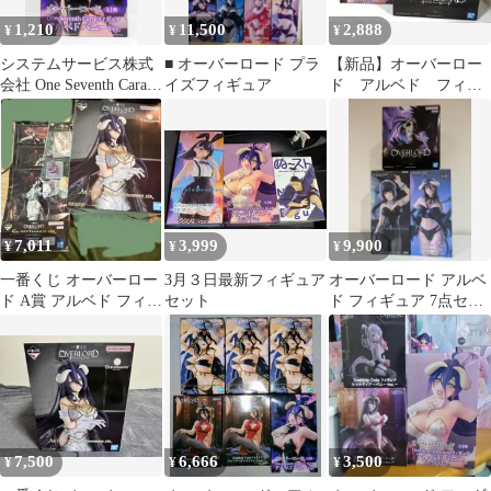
1,210
11,500
2,888
¥
¥
¥
システムサービス株式
■ オーバーロード プラ
【新品】オーバーロー
会社 One Seventh Carat
イズフィギュア
ド アルベド フィギ
フィギュア アルベド バ
ュア ２点 まとめ売
ニー Ver.
り
7,011
3,999
9,900
¥
¥
¥
一番くじ オーバーロー
3月３日最新フィギュア
オーバーロード アルベ
ド A賞 アルベド フィギ
セット
ド フィギュア 7点セッ
ュア 1/7 アクスタ
ト
7,500
6,666
3,500
¥
¥
¥