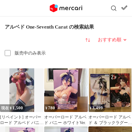
アルベド One-Seventh Carat の検索結果
並び替え
販売中のみ表示
1,500
780
3,499
現在 ¥
¥
¥
[リペイント] オーバー
オーバーロード アルベ
オーバーロード アルベ
ロード アルベド バニー
ド バニー ホワイトVer.
ド ＆ ブラックラグーン
Ver.
レヴィ フィギュア 2種