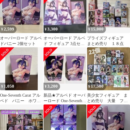
2,599
3,300
15,000
¥
¥
¥
オーバーロード アルベ
オーバーロード アルベ
プライズフィギュア
ドバニー 2個セット
ド フィギュア 3点セッ
まとめ売り １８点
ト
1,050
3,200
17,500
¥
¥
¥
One-Seventh Carat アル
新品★アルベド オーバ
美少女フィギュア ま
ベド バニー ホワイ
ーロード One-Seventh
とめ売り 大量 フィ
トver
Carat バニー ２種
ギュア グリグラ 限
定 トリオトライト