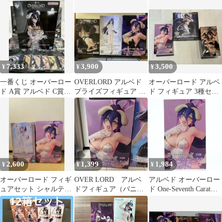
ト
SeventhCaratフィギュア
「オーバーロード」
7,333
3,900
3,500
¥
¥
¥
一番くじ オーバーロー
OVERLORD アルベド
オーバーロード アルベ
ド A賞 アルベド C賞
プライズフィギュア 3
ド フィギュア 3種セッ
E/G賞コンプセット
種セット
ト
2,600
1,399
1,984
¥
¥
¥
オーバーロード フィギ
OVER LORD アルベ
アルベド オーバーロー
ュアセット シャルティ
ドフィギュア（バニー
ド One-Seventh Caratフ
ア・アルベド
ホワイトVer.）
ィギュア バニーホワイ
トVer. プライズ
(SS16816) システムサ