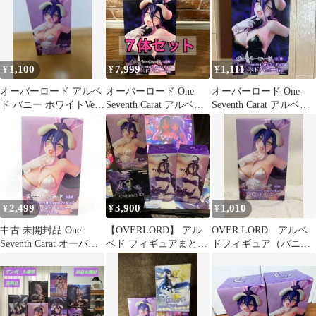
ニーホワイトVer.
1,100
7,999
1,111
¥
¥
¥
オーバーロード アルベ
オーバーロード One-
オーバーロード One-
ド バニー ホワイトVer.
Seventh Carat アルベド
Seventh Carat アルベド
フィギュア
バニーVer.
バニーVer.
2,499
3,900
1,010
¥
¥
¥
中古 未開封品 One-
【OVERLORD】 アル
OVER LORD アルベ
Seventh Carat オーバー
ベド フィギュアまとめ
ドフィギュア（バニー
ロード アルベド バニー
売り 4点セット
ホワイトVer.）
ホワイトVer. SYSTEM
SERVICE/システムサー
ビス フィギュア
pr03710