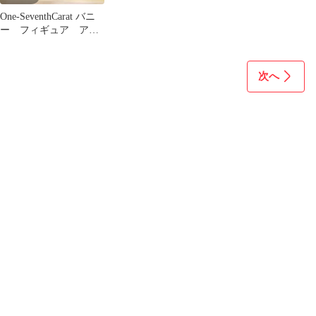
One-SeventhCarat バニ
ー フィギュア アル
ベド まひろ ロキシ
ー
次へ