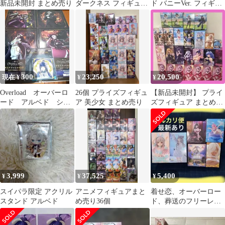
新品未開封 まとめ売り
ダークネス フィギュア
ド バニーVer. フィギュ
9点セット まとめ売り
ア
300
23,250
20,500
現在 ¥
¥
¥
Overload オーバーロ
26個 プライズフィギュ
【新品未開封】 プライ
ード アルベド シャ
ア 美少女 まとめ売り
ズフィギュア まとめ売
ルティア 一番くじ
り オーバーロード 着
せ恋
3,999
37,525
5,400
¥
¥
¥
スイパラ限定 アクリル
アニメフィギュアまと
着せ恋、オーバーロー
スタンド アルベド
め売り36個
ド、葬送のフリーレン
などプライズ品まとめ
売り