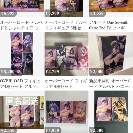
6,999
3,900
3,350
¥
¥
¥
オーバーロード·アルベ
オーバーロード アルベ
アルベド One Seventh
ドとシャルティア·フィ
ドフィギュア 3種セッ
Carat 2nd Ed フィギュ
ギュア·7体セット(E)
ト
ア2個セット
5,200
4,799
2,000
¥
¥
¥
OVERLOAD フィギュ
オーバーロード フィギ
新品未開封 オーバーロ
ア4種セット アルベド
ュア 4種セット
ード アルベド バニー
ナーベラル シャルティ
Ver フィギュア
ア
2,550
4,950
2,500
¥
¥
¥