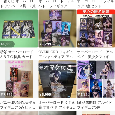
一番くじ オーバーロー
オーバーロード アル
オーバーロード フィギ
ド アルベド A賞、C賞
ベド フィギュア ３
ュア 3点セット
種類６個
6,000
7,299
9,999
¥
¥
¥
⑫㉟ オーバーロード
OVERLORD フィギュ
オーバーロード アル
A.B-T.C 特典 カード ア
ア シャルティア アルベ
ベド 美少女フィギュ
ルベド
ドまとめ売り
ア ８種セット 新品
未開封 被りなし
7,777
6,999
4,950
¥
¥
¥
バニー:BUNNY:美少女
オーバーロード くじA
[新品未開封]アルベド
フィギュア 5点セット
賞 アルベド フィギュア
フィギュア5体
まとめ売り
1/7 Gracemaster