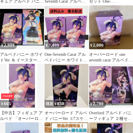
ギュア アルベド バニー
Seventh Carat アルベド
セット One-
ホワイトVer.
バニーVer．
SeventhCarat
2,999
3,499
2,000
¥
¥
¥
アルベドバニー ホワイ
One-Seventh Carat アル
オーバーロード one
トVer. & イースターバ
ベドバニー ホワイト
seventh carat アルベド
ニーver.
ver. 2個セット
バニー ホワイト
5%OFF
665
850
2,780
¥
現在 ¥
¥
【中古】フィギュア ア
オーバーロード アルベ
Overlord アルベド バニ
ルベド 「オーバーロー
ド バニーVer. 1/7スケー
ーフィギュア ２種セッ
ド」 One-Seventh Carat
ルフィギュア
ト
フィギュア アルベド バ