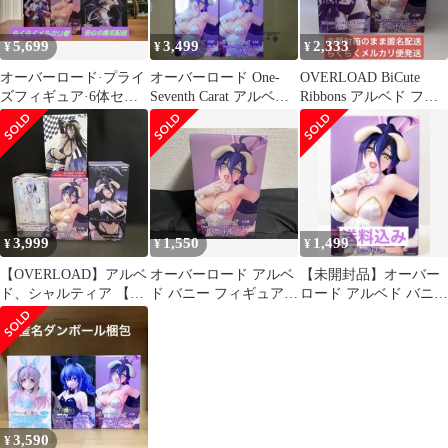
5,699
3,499
2,333
¥
¥
¥
オーバーロード·プライ
オーバーロード One-
OVERLOAD BiCute
ズフィギュア·6体セッ
Seventh Carat アルベド
Ribbons アルベド フィ
ト(D)·新品未開封
4個
ギュア
3,999
1,550
1,499
¥
¥
¥
【OVERLOAD】アルベ
オーバーロード アルベ
【未開封品】オーバー
ド、シャルティア 【新
ド バニー フィギュア
ロード アルベド バニー
品未開封箱付き】
ホワイトVer.
ホワイトVer. フィギュ
ア
3,590
¥