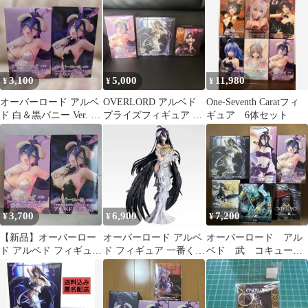
3,100
5,000
11,980
¥
¥
¥
オーバーロード アルベ
OVERLORD アルベド
One-Seventh Caratフィ
ド 白＆黒バニー Ver. フ
プライズフィギュア 3
ギュア 6体セット
ィギュアセット
点セット
3,700
6,900
7,200
¥
¥
¥
​【新品】オーバーロー
オーバーロード アルベ
オーバーロード アル
ド アルベド フィギュア
ド フィギュア 一番くじ
ベド 武 コキュート
ワンセブンスカラット
A賞
ス モモン フィギュ
セガ
ア