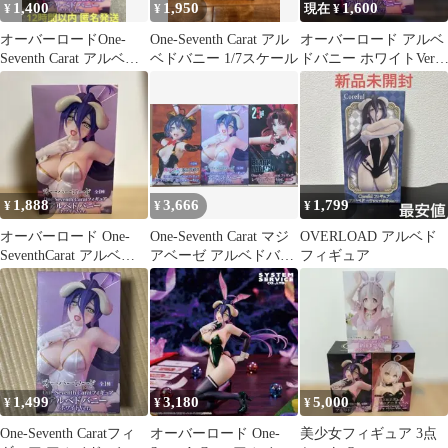
1,400
1,950
1,600
¥
¥
現在 ¥
オーバーロードOne-
One-Seventh Carat アル
オーバーロード アルベ
Seventh Carat アルベド
ベドバニー 1/7スケール
ドバニー ホワイトVer.
バニー ホワイト
フィギュア
1,888
3,666
1,799
¥
¥
¥
オーバーロード One-
One-Seventh Carat マジ
OVERLOAD アルベド
SeventhCarat アルベ
アベーゼ アルベドバニ
フィギュア
ド バニーホワイト
ー レヴィ 3点
1,499
3,180
5,000
¥
¥
¥
One-Seventh Caratフィ
オーバーロード One-
美少女フィギュア 3点