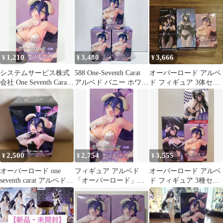
セット
1,210
3,480
3,666
¥
¥
¥
システムサービス株式
588 One-Seventh Carat
オーバーロード アルベ
会社 One Seventh Carat
アルベド バニー ホワイ
ド フィギュア 3体セッ
フィギュア アルベド ホ
トVer.
ト
ワイトバニー Ver.
2,500
2,754
3,555
¥
¥
¥
オーバーロード one
フィギュア アルベド
オーバーロード アルベ
seventh carat アルベド
「オーバーロード」
ド フィギュア 3種セッ
バニー ブラック
One-Seventh Caratフィ
ト
ギュア アルベド バニー
ホワイトVer.【14日以内
発送】