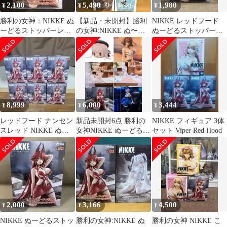
2,100
5,490
1,980
¥
¥
¥
勝利の女神：NIKKE ぬ
【新品・未開封】勝利
NIKKE レッドフード
ーどるストッパーレッ
の女神:NIKKE ぬ〜ス
ぬーどるストッパーフ
ドフード – ナンセンス
ト フィギュア 3体セッ
ィギュア ナンセンスレ
レッド
ト
ッド
8,999
6,000
3,444
¥
¥
¥
レッドフード ナンセン
新品未開封6点 勝利の
NIKKE フィギュア 3体
スレッド NIKKE ぬー
女神NIKKE ぬーどるス
セット Viper Red Hood
どるストッパーフィギ
トッパー フィギュア
ュア 6個
2,000
3,166
4,500
¥
¥
¥
NIKKE ぬーどるストッ
勝利の女神:NIKKE ぬ
勝利の女神 NIKKE こ