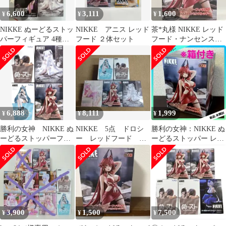
6,600
3,111
1,600
¥
¥
¥
NIKKE ぬーどるストッ
NIKKE アニス レッド
茶*丸様 NIKKE レッド
パーフィギュア 4種セ
フード ２体セット
フード・ナンセンスレ
ット
ッド ぬーどるストッパ
ーフィギュ
6,888
8,111
1,999
¥
¥
¥
勝利の女神 NIKKE ぬ
NIKKE 5点 ドロシ
勝利の女神：NIKKE ぬ
ーどるストッパーフィ
ー レッドフード シ
ーどるストッパー レッ
ギュア 4点セット
ンデレラ プリバテ
ドフード ナンセンスレ
ィ キラーワイフ
ッド
3,900
1,500
7,500
¥
¥
¥