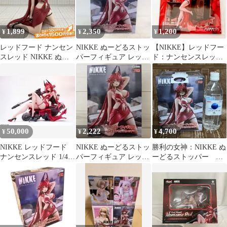
1,899
2,350
1,200
¥
¥
¥
レッドフード ナンセン
NIKKE ぬーどるストッ
【NIKKE】レッドフー
スレッド NIKKE ぬー
パーフィギュア レッド
ド：ナンセンスレッド
どるストッパーフィギ
フード・ナンセンスレ
【アクリルスタンド】
ュア
ッド
50,000
2,222
4,700
¥
¥
¥
NIKKE レッドフード
NIKKE ぬーどるストッ
勝利の女神：NIKKE ぬ
ナンセンスレッド 1/4
パーフィギュア レッド
ーどるストッパー レ
フィギュア
フード
ッドフード ナンセンス
レッド