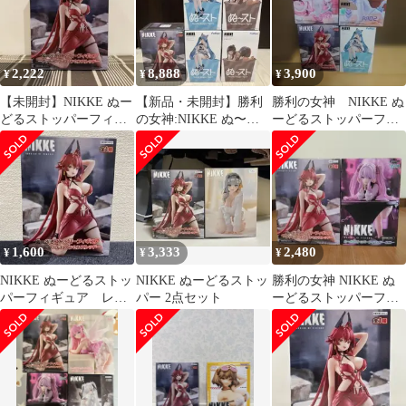
2,222
8,888
3,900
¥
¥
¥
【未開封】NIKKE ぬー
【新品・未開封】勝利
勝利の女神 NIKKE ぬ
どるストッパーフィギ
の女神:NIKKE ぬ〜ス
ーどるストッパーフィ
ュア レッドフード
ト フィギュア 5体セッ
ギュア 4点セット
ト
1,600
3,333
2,480
¥
¥
¥
NIKKE ぬーどるストッ
NIKKE ぬーどるストッ
勝利の女神 NIKKE ぬ
パーフィギュア レッ
パー 2点セット
ーどるストッパーフィ
ドフード ナンセンス
ギュア レッドフード &
レッド
ユニ