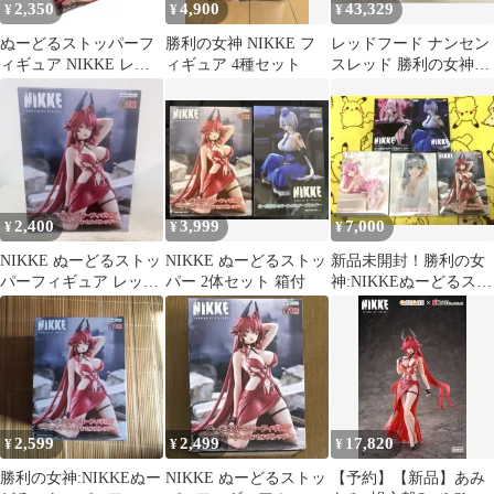
2,350
4,900
43,329
¥
¥
¥
ぬーどるストッパーフ
勝利の女神 NIKKE フ
レッドフード ナンセン
ィギュア NIKKE レッ
ィギュア 4種セット
スレッド 勝利の女神：
ドフード ―ナンセンス
NIKKE
レッド―
2,400
3,999
7,000
¥
¥
¥
NIKKE ぬーどるストッ
NIKKE ぬーどるストッ
新品未開封！勝利の女
パーフィギュア レッド
パー 2体セット 箱付
神:NIKKEぬーどるスト
フード・ナンセンスレ
ッパー5個セット！
ッド
2,599
2,499
17,820
¥
¥
¥
勝利の女神:NIKKEぬー
NIKKE ぬーどるストッ
【予約】【新品】あみ