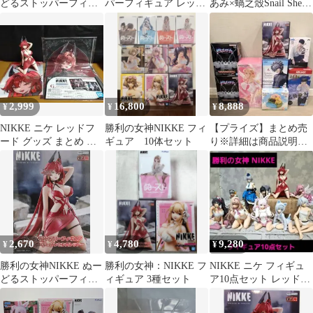
どるストッパーフィギ
パーフィギュア レッド
あみ×蝸之殼Snail Shell
ュア レッドフードナ
フード・ナンセンスレ
勝利の女神：NIKKE
ンセンスレッド
ッド
1/12 レッドフード - ナ
ンセンスレッド【正規
品】
2,999
16,800
8,888
¥
¥
¥
NIKKE ニケ レッドフ
勝利の女神NIKKE フィ
【プライズ】まとめ売
ード グッズ まとめ セ
ギュア 10体セット
り※詳細は商品説明文
ット
に
2,670
4,780
9,280
¥
¥
¥
勝利の女神NIKKE ぬー
勝利の女神：NIKKE フ
NIKKE ニケ フィギュ
どるストッパーフィギ
ィギュア 3種セット
ア10点セット レッドフ
ュア レッドフード-ナ
ード バイパー モダニア
ンセンスレッド【未開
他