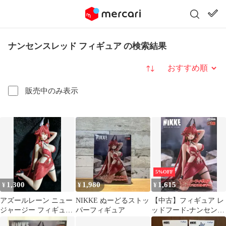
ナンセンスレッド フィギュア の検索結果
並び替え
販売中のみ表示
5%OFF
1,300
1,980
1,615
¥
¥
¥
アズールレーン ニュー
NIKKE ぬーどるストッ
【中古】フィギュア レ
ジャージー フィギュア
パーフィギュア
ッドフード-ナンセンス
箱無し
レッド 「勝利の女神：