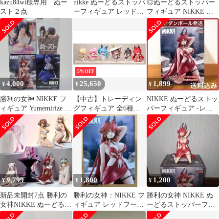
kazu84wi様専用 ぬー
nikke ぬーどるストッパ
◎ぬーどるストッパー
スト２点
ーフィギュア レッドフ
フィギュア NIKKE 勝
ード ナンセンスレッド
利の女神
5%OFF
4,000
25,650
1,899
¥
¥
¥
勝利の女神 NIKKE フ
【中古】トレーディン
NIKKE ぬーどるストッ
ィギュア Yumemirize ぬ
グフィギュア 全6種セ
パーフィギュア -レッ
ーすと 4種 セット
ット 「勝利の女神：
ドフード·ナンセンスレ
NIKKE SACシリーズ
ッド-
Vol 2 デフォルメフィギ
ュア コンプリート
BOX」
9,799
1,800
1,200
¥
¥
¥
新品未開封7点 勝利の
勝利の女神：NIKKE フ
勝利の女神 NIKKE ぬ
女神NIKKE ぬーどるス
ィギュア レッドフード
ーどるストッパーフィ
トッパー フィギュア
ナンセンスレッド
ギュア レッドフード箱