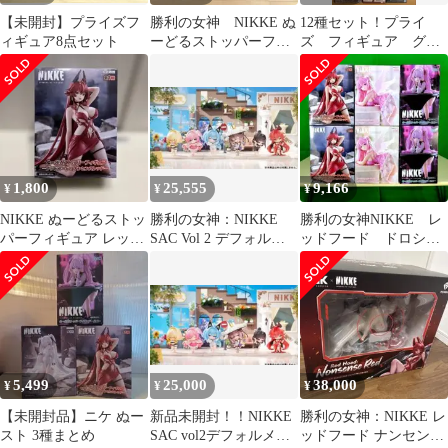
【未開封】プライズフ
勝利の女神 NIKKE ぬ
12種セット！プライ
ィギュア8点セット
ーどるストッパーフィ
ズ フィギュア グラ
ギュア 8個セット
ス まとめ売り
1,800
25,555
9,166
¥
¥
¥
NIKKE ぬーどるストッ
勝利の女神：NIKKE
勝利の女神NIKKE レ
パーフィギュア レッド
SAC Vol 2 デフォルメ
ッドフード ドロシ
フード-ナンセンスレッ
フィギュア コンプリー
ー ユニ ぬーどるス
ド未開封品
ト
トッパーフィギュア
5,499
25,000
38,000
¥
¥
¥
【未開封品】ニケ ぬー
新品未開封！！NIKKE
勝利の女神：NIKKE レ
スト 3種まとめ
SAC vol2デフォルメフ
ッドフード ナンセンス