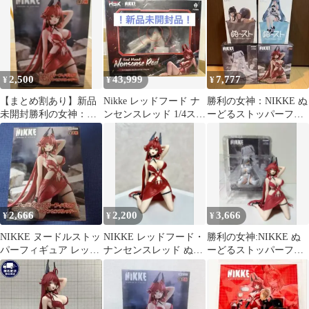
NIKKE」 ぬーどるスト
ッパーフィギュア-レッ
ドフード-ナンセンスレ
ッド-
2,500
43,999
7,777
¥
¥
¥
【まとめ割あり】新品
Nikke レッドフード ナ
勝利の女神：NIKKE ぬ
未開封勝利の女神：
ンセンスレッド 1/4スケ
ーどるストッパーフィ
NIKKE レッドフード
ールフィギュア
ギュア 4個セット
フィギュア
2,666
2,200
3,666
¥
¥
¥
NIKKE ヌードルストッ
NIKKE レッドフード・
勝利の女神:NIKKE ぬ
パーフィギュア レッド
ナンセンスレッド ぬー
ーどるストッパーフィ
フード・ナンセンスレ
どるストッパーフィギ
ギュア レッドフー
ッド
ュア
ド シンデレラ