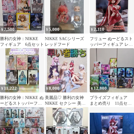
封】
7,500
5,000
2,310
¥
¥
¥
勝利の女神：NIKKE
NIKKE SACシリーズ
フリュー ぬーどるスト
フィギュア 6点セット
レッドフード
ッパーフィギュア レッ
ドフード・ナンセンス
レッド
11,222
8,000
12,800
¥
¥
¥
勝利の女神：NIKKE ぬ
美麗品♡ 勝利の女神
プライズフィギュア
ーどるストッパーフィ
NIKKE セクシー 美少
まとめ売り 11点セッ
ギュア 6種セット
女 フィギュア まとめ売
ト 新品・未開封 一
り
部箱傷有