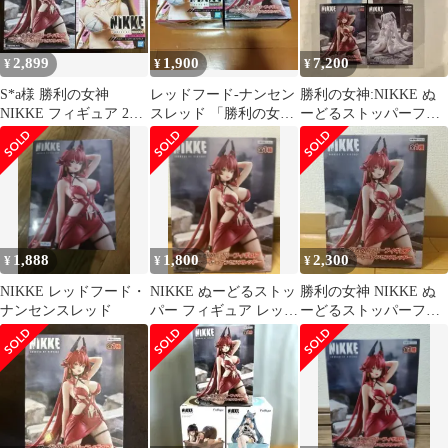
2,899
1,900
7,200
¥
¥
¥
S*a様 勝利の女神
レッドフード-ナンセン
勝利の女神:NIKKE ぬ
NIKKE フィギュア 2個
スレッド 「勝利の女
ーどるストッパーフィ
セット
神：NIKKE」 ぬーどる
ギュア4体セット
ストッパー…
1,888
1,800
2,300
¥
¥
¥
NIKKE レッドフード・
NIKKE ぬーどるストッ
勝利の女神 NIKKE ぬ
ナンセンスレッド
パー フィギュア レッド
ーどるストッパーフィ
フード・ナンセンスレ
ギュア レッドフード プ
ッド
ライズ