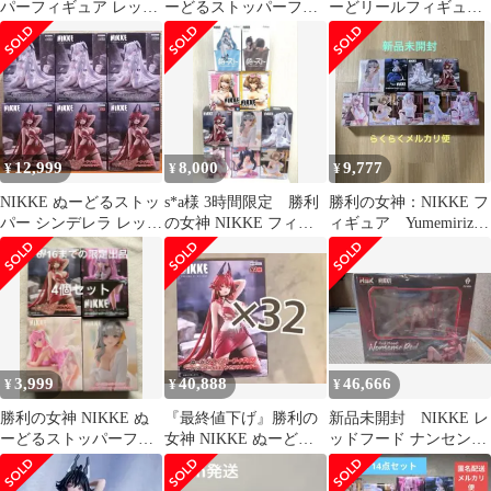
パーフィギュア レッド
ーどるストッパーフィ
ーどリールフィギュア
フード
ギュア レッドフー
アニス バイパーぬーど
ド シンデレラ
るストッパ
12,999
8,000
9,777
¥
¥
¥
NIKKE ぬーどるストッ
s*a様 3時間限定 勝利
勝利の女神：NIKKE フ
パー シンデレラ レッド
の女神 NIKKE フィギ
ィギュア Yumemirize
フード 6体セット
ュア まとめ売り 10体セ
ぬーどる まとめ売り
ッ
3,999
40,888
46,666
¥
¥
¥
勝利の女神 NIKKE ぬ
『最終値下げ』勝利の
新品未開封 NIKKE レ
ーどるストッパーフィ
女神 NIKKE ぬーどる
ッドフード ナンセンス
ギュア 4種セット
ストッパー レッドフー
レッド 1/4 完成品フィ
ド 32個
ギュア