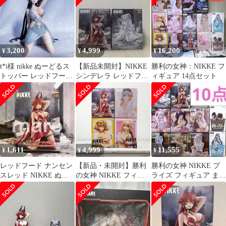
3,200
4,999
16,200
¥
¥
¥
t*i様 nikke ぬーどるス
【新品未開封】NIKKE
勝利の女神：NIKKE フ
トッパー レッドフード
シンデレラ レッドフー
ィギュア 14点セット
ナンセンスレッド リペ
ド ぬーどるストッパー
イ
1,611
4,999
11,555
¥
¥
¥
レッドフード ナンセン
【新品・未開封】勝利
勝利の女神 NIKKE プ
スレッド NIKKE ぬー
の女神 NIKKE フィギ
ライズ フィギュア まと
どるストッパーフィギ
ュア 4体セット
め売り 10点
ュア