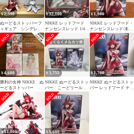
2,390
32,100
1,980
¥
¥
¥
ぬーどるストッパーフ
NIKKE レッドフード
NIKKE レッドフード・
ィギュア シンデレ
ナンセンスレッド 1/4
ナンセンスレッド/未開
ラ レッドフード セ
フィギュア 豪華版7/4ま
封
ット売り
で
4,600
3,755
1,700
¥
¥
¥
勝利の女神 NIKKE ぬ
NIKKE ぬーどるストッ
NIKKE ぬーどるストッ
ーどるストッパー モ
パー こーどリール
パー レッドフード ナン
ダニア ドロシー レッド
シンデレラ レッドフ
センスレッド
フード
ード 美少女
51,000
1,600
¥
¥