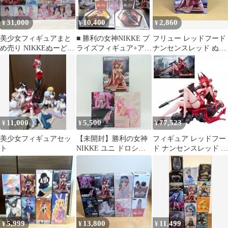
31,000
10,400
2,860
¥
¥
¥
美少女フィギュアまと
■ 勝利の女神NIKKE プ
フリュー レッドフード
め売り NIKKEぬーどる
ライズフィギュア+アク
ナンセンスレッド ぬー
アークナイツ ブルアカ
リルスタンド
どるストッパーフィギ
ガルクラ
ュア 勝利の女
神:NIKKE
11,000
5,500
77,523
¥
¥
¥
美少女フィギュアセッ
【未開封】勝利の女神
フィギュア レッドフー
ト
NIKKE ユニ ドロシー
ド ナンセンスレッド 豪
レッドフード フィギュ
華版 「勝利の女
ア 3体セット まとめ売
神:NIKKE」 1/4 塗装済
り フリュー FuRyu ぬー
み完成品【14日以内発
どるストッパーフィギ
送】
ュア ぬースト ニケ ノ
スタルジア ナンセンス
レッド プライズ 美少女
5,999
13,800
11,499
¥
¥
¥
C-21-4