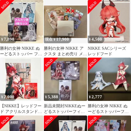
ィギュアコンプリート
レッド 1/4 完成品フィ
BOX
ギュア
7,898
17,900
4,500
¥
現在 ¥
¥
勝利の女神 NIKKE ぬ
勝利の女神 NIKKE ア
NIKKE SACシリーズ
ーどるストッパー フィ
クスタ まとめ売り メガ
レッドフード
ギュア 4種セット
ニケ アクリルスタンド
2,000
5,388
2,777
¥
¥
¥
【NIKKE】レッドフー
新品未開封NIKKEぬー
勝利の女神 NIKKE ぬ
ド アクリルスタンド&
どるストッパーフィギ
ーどるストッパーフィ
クリアファイルセット
ュア３体まとめ売り
ギュア シンデレラ レ
ッドフード