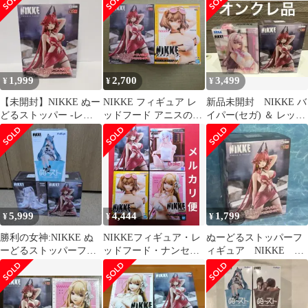
付き
1,999
2,700
3,499
¥
¥
¥
【未開封】NIKKE ぬー
NIKKE フィギュア レ
新品未開封 NIKKE バ
どるストッパー -レッ
ッドフード アニスのセ
イパー(セガ) ＆ レッド
ドフード・ナンセンス
ット
フード(フリュー)
レッド-
5,999
4,444
1,799
¥
¥
¥
勝利の女神:NIKKE ぬ
NIKKEフィギュア・レ
ぬーどるストッパーフ
ーどるストッパーフィ
ッドフード・ナンセン
ィギュア NIKKE レ
ギュア ３体セット
スレッドぬーどるスト
ッドフード-ナンセンス
ッパー他
レッド