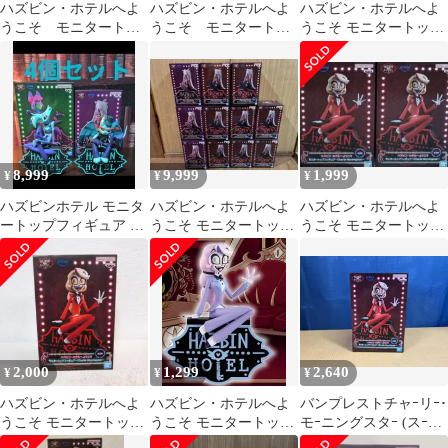
ハズビン・ホテルへよ
ハズビン・ホテルへよ
ハズビン・ホテルへよ
うこそ モニタートッ
うこそ モニタートッ
うこそ モニタートップ
プ フィギュア
プフィギュア アラス
フィギュア チャーリ
Vaggie ヴァギー
ター 2種セット
ーモーニングスター
8,999
9,999
1,999
¥
¥
¥
ハズビンホテル モニタ
ハズビン・ホテルへよ
ハズビン・ホテルへよ
ートップフィギュア ま
うこそ モニタートップ
うこそ モニタートップ
とめ売り フィギュア
フィギュア Vaggie
フィギュア チャーリー
2点セット
2,000
1,299
2,640
¥
¥
¥
ハズビン・ホテルへよ
ハズビン・ホテルへよ
バンプレストチャｰリｰ･
うこそ モニタートップ
うこそ モニタートッ
モｰニングスタｰ (スｰツ:
フィギュア チャーリ
プ チャーリーモーニ
レッド) ハズビン･ホテ