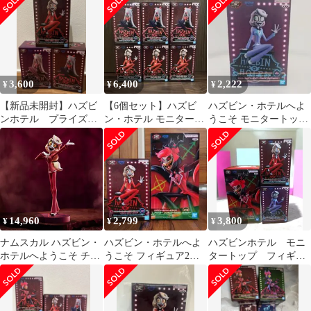
ーモーニングスター
ングスター ②
ルへようこそ モニタｰ
トップフィギュア -
Charlie Morningstar-
3,600
6,400
2,222
¥
¥
¥
【新品未開封】ハズビ
【6個セット】ハズビ
ハズビン・ホテルへよ
ンホテル プライズフ
ン・ホテル モニタート
うこそ モニタートップ
ィギュア 3点セット
ップフィギュア
フィギュア
14,960
2,799
3,800
¥
¥
¥
ナムスカル ハズビン・
ハズビン・ホテルへよ
ハズビンホテル モニ
ホテルへようこそ チャ
うこそ フィギュア2種
タートップ フィギュ
ーリー・モーニングス
セット アラスター＆
ア アラスター チャ
ター コレクティブル ス
チャーリー
ーリー 3点
タチュー フィギュア
Hasbin Hotel Charlie