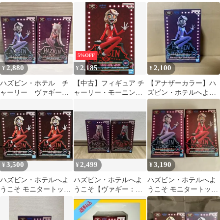
チャーリー カラー
ャーリー フィギュア3
A.B セット
体セット
5%OFF
2,880
2,185
2,100
¥
¥
¥
ハズビン・ホテル チ
【中古】フィギュア チ
【アナザーカラー】ハ
ャーリー ヴァギー
ャーリー・モーニング
ズビン・ホテルへよう
フィギュア アナザー
スター 「ハズビン・ホ
こそ チャーリーモーニ
カラー セット
テルへようこそ」 モニ
ングスター
タートップフィギュア
～Charlie Morningstar～
3,500
2,499
3,190
¥
¥
¥
ハズビン・ホテルへよ
ハズビン・ホテルへよ
ハズビン・ホテルへよ
うこそ モニタートップ
うこそ【ヴァギー：AB
うこそ モニタートップ
フィギュア チャーリ
カラーセット】フィギ
フィギュア チャーリ
ーモーニングスター
ュア 2種
ー 2種セット