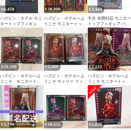
6,450
38,000
2,480
¥
¥
¥
ハズビン・ホテル モニ
ハズビン・ホテルへよ
中古 未開封品 モニター
タートップフィギュア
うこそ モニタートップ
トップフィギュア ハズ
ハスク 2種セット 新
フィギュア コンプリー
ビン・ホテルへようこ
品未開封
トセット
そ チャーリー・モーニ
ングスター B BANDAI
NAMCO/バンダイナム
コ pr01944
10,500
2,499
2,222
¥
¥
¥
ハズビン・ホテルへよ
ハズビン・ホテルへよ
ハズビン・ホテルへよ
うこそ モニタートッ
うこそ チャリー フィギ
うこそ モニタートップ
プフィギュア アラス
ュア 2体セット
フィギュア ヴァギー 2
ター 2種セット
種セット
1,799
10,555
2,000
¥
¥
¥