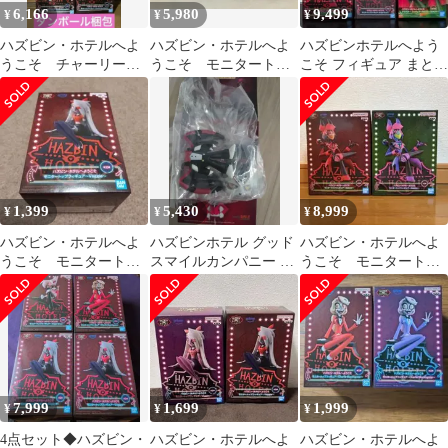
6,166
5,980
9,499
¥
¥
¥
ハズビン・ホテルへよ
ハズビン・ホテルへよ
ハズビンホテルへよう
うこそ チャーリー
うこそ モニタートッ
こそ フィギュア まとめ
モニタートップ 4個
プフィギュア チャーリ
売り 5 点セット
ー ヴァギー
1,399
5,430
8,999
¥
¥
¥
ハズビン・ホテルへよ
ハズビンホテル グッド
ハズビン・ホテルへよ
うこそ モニタートッ
スマイルカンパニー ブ
うこそ モニタートッ
プフィギュア ヴァギ
ラインド フィギュア 허
プフィギュア アラス
ー
스크
ター 2種セット
7,999
1,699
1,999
¥
¥
¥
4点セット◆ハズビン・
ハズビン・ホテルへよ
ハズビン・ホテルへよ