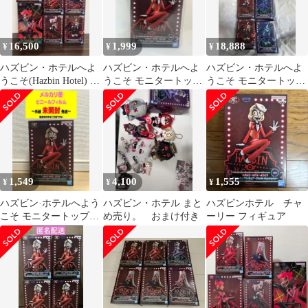
Figurine Figure Statue
16,500
1,999
18,888
¥
¥
¥
ハズビン・ホテルへよ
ハズビン・ホテルへよ
ハズビン・ホテルへよ
うこそ(Hazbin Hotel) フ
うこそ モニタートップ
うこそ モニタートップ
ィギュア6点セット
フィギュア チャーリ
フィギュア
ーモーニングスター
1,549
4,100
1,555
¥
¥
¥
ハズビン·ホテルへよう
ハズビン・ホテル まと
ハズビンホテル チャ
こそ モニタートップ
め売り。 おまけ付き
ーリー フィギュア
Charlie チャーリー