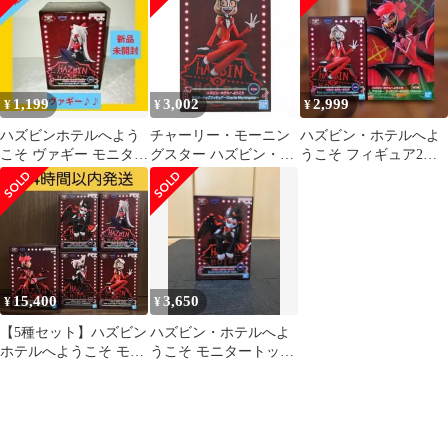
ィギュア～Vaggie～
1,199
3,002
2,999
¥
¥
¥
ハズビンホテルへよう
チャーリー・モーニン
ハズビン・ホテルへよ
こそ ヴァギー モニター
グスター ハズビン・ホ
うこそ フィギュア2種
トップ フィギュア 友・
テルへようこそ モニタ
セット アラスター＆
チャーリー
ートップフィギュア〜
チャーリー
Charlie Morningstar〜 プ
ライズ(2748962) バンプ
レスト
15,400
3,650
¥
¥
【5種セット】ハズビン
ハズビン・ホテルへよ
ホテルへようこそ モニ
うこそ モニタートップ
タートップ フィギュア
フィギュア ハスク A 新
品未開封