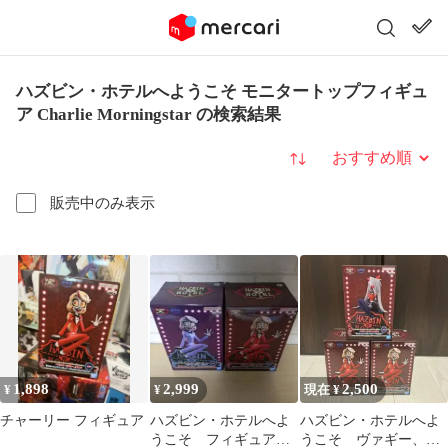
ハズビン・ホテルへようこそ モニタートップフィギュ
ア Charlie Morningstar の検索結果
並び替え
販売中のみ表示
1,898
2,999
2,500
¥
¥
現在 ¥
チャーリー フィギュア
ハズビン・ホテルへよ
ハズビン・ホテルへよ
うこそ フィギュア
うこそ ヴァギー、チ