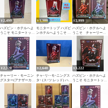
2,499
1,380
2,999
¥
¥
¥
ハズビン・ホテルへよ
モニタートップ ハズビ
ハズビン・ホテルへよ
うこそ モニタートッ
ンホテルへようこそ ヴ
うこそ チャーリーフ
プ チャーリー・モー
ァギー フィギュア 友・
ィギュア セット
ニングスター
チャーリー
2,320
2,640
3,222
¥
¥
¥
チャーリー・モーニン
チャｰリｰ･モｰニングス
ハズビン・ホテルへよ
グスター(アナザーカラ
タｰ (スｰツ:レッド) ハズ
うこそ モニタートップ
ー) ハズビン・ホテル
ビン･ホテルへようこそ
フィギュア ハスク
へようこそ モニタート
モニタｰトップフィギュ
ップフィギュア〜
ア -Charlie Morningstar-
Charlie Morningstar〜 プ
ライズ(2748962) バンプ
レスト