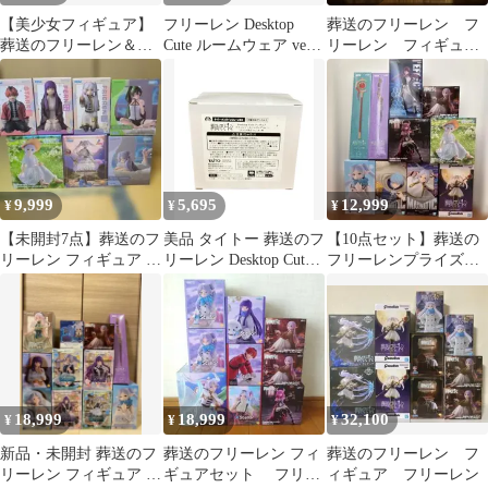
【美少女フィギュア】
フリーレン Desktop
葬送のフリーレン フ
葬送のフリーレン＆
Cute ルームウェア ver
リーレン フィギュ
ToLOVEる まとめ売
16個
ア 5点セット
り 10点セット
9,999
5,695
12,999
¥
¥
¥
【未開封7点】葬送のフ
美品 タイトー 葬送のフ
【10点セット】葬送の
リーレン フィギュア ま
リーレン Desktop Cute
フリーレンプライズフ
とめ売り
フリーレン?ルームウェ
ィギュア10種セット
アver. フィギュア
18,999
18,999
32,100
¥
¥
¥
新品・未開封 葬送のフ
葬送のフリーレン フィ
葬送のフリーレン フ
リーレン フィギュア 11
ギュアセット フリー
ィギュア フリーレン