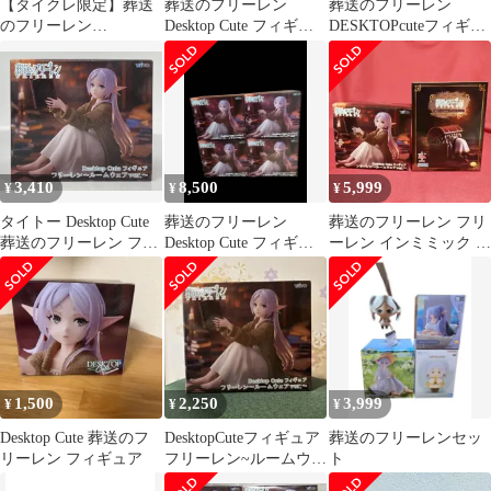
【タイクレ限定】葬送
葬送のフリーレン
葬送のフリーレン
のフリーレン
Desktop Cute フィギュ
DESKTOPcuteフィギュ
DesktopCuteフィギュア
ア フリーレンB
ア フリーレン 3点セ
ット
3,410
8,500
5,999
¥
¥
¥
タイトー Desktop Cute
葬送のフリーレン
葬送のフリーレン フリ
葬送のフリーレン フリ
Desktop Cute フィギュ
ーレン インミミック フ
ーレン～ルームウェア
ア ルームウェア 4体セ
ィギュア ルームウェ
ver.～
ット
ア
1,500
2,250
3,999
¥
¥
¥
Desktop Cute 葬送のフ
DesktopCuteフィギュア
葬送のフリーレンセッ
リーレン フィギュア
フリーレン~ルームウェ
ト
アVer.~