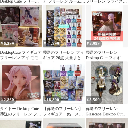
Desktop Cute フリーレ
ア フリーレン ルームウ
フリーレン プライズフ
ン ルームウェア 未開封
ェア ※複数在庫有
ィギュア 13体まとめ売
り セット
6,299
31,999
2,999
¥
¥
¥
DesktopCute フィギュア
葬送のフリーレン フィ
葬送のフリーレン
フリーレン アイ モモ
ギュア 26点 大量まとめ
Desktop Cute フィギュ
食蜂操祈 4点未開封
売りセット
ア フリーレン ルームウ
ェア
2,860
18,800
5,500
¥
¥
¥
タイトー Desktop Cute
【葬送のフリーレン】
葬送のフリーレン
葬送のフリーレン フリ
フィギュア ぬースト
Glasscape Desktop Cute
ーレン～ルームウェア
／Glasscape／サマーワ
フィギュア
ver.～
ンピ／他