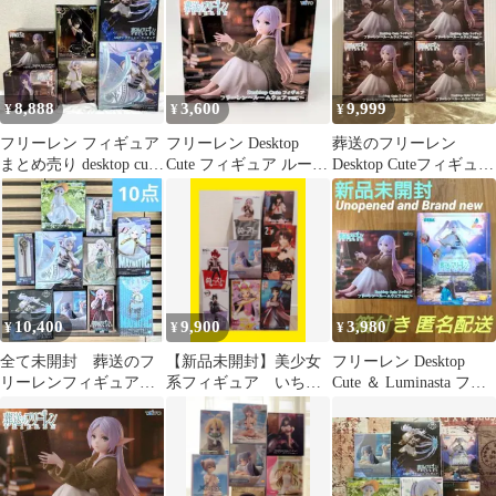
8,888
3,600
9,999
¥
¥
¥
フリーレン フィギュア
フリーレン Desktop
葬送のフリーレン
まとめ売り desktop cute
Cute フィギュア ルーム
Desktop Cuteフィギュア
amp+
ウェアver.
ルームウェアver. 4個
10,400
9,900
3,980
¥
¥
¥
全て未開封 葬送のフ
【新品未開封】美少女
フリーレン Desktop
リーレンフィギュア
系フィギュア いちご
Cute ＆ Luminasta フィ
10点
100％ 東城綾 8体
ギュア 2種
まとめ売り