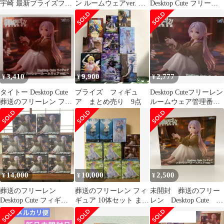
宇崎 最新プライズフィ
ン ルームウェアver. フ
Desktop Cute フリーレ
ギュア まとめ売り 13点
ィギュア
ン ルームウェアVER.
3,410
9,900
2,777
¥
¥
¥
タイトー Desktop Cute
プライズ フィギュ
Desktop Cuteフリーレン
葬送のフリーレン フリ
ア まとめ売り 9点
ルームウェア管理番号
ーレン～ルームウェア
282602161403
ver.～ 再販版
14,000
10,000
2,500
¥
¥
¥
葬送のフリーレン
葬送のフリーレン フィ
未開封 葬送のフリー
Desktop Cute フィギュ
ギュア 10体セット まと
レン Desktop Cute フ
ア 新品未開封品 8点
め売り プライズ
ィギュア フリーレ
ン ルームウェアver.