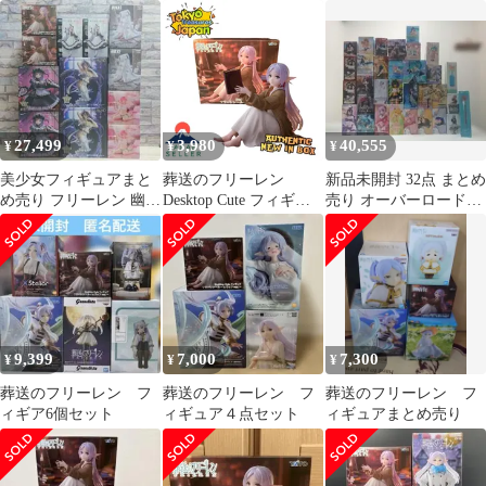
個セット
レン フェルン シュタル
ク アウラ
27,499
3,980
40,555
¥
¥
¥
美少女フィギュアまと
葬送のフリーレン
新品未開封 32点 まとめ
め売り フリーレン 幽鬼
Desktop Cute フィギュ
売り オーバーロード
シンデレラ 黒江雫 アル
ア フリーレン～ルーム
ToLOVEる 美少女 ぬー
ベド ララ
ウェアver.～
すと
9,399
7,000
7,300
¥
¥
¥
葬送のフリーレン フ
葬送のフリーレン フ
葬送のフリーレン フ
ィギア6個セット
ィギュア４点セット
ィギュアまとめ売り