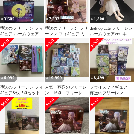
3,600
7,333
1,800
¥
¥
¥
葬送のフリーレン フィ
葬送のフリーレン フリ
desktop cute フリーレン
ギュア ルームウェア ル
ーレン フィギュア ミミ
ルームウェアver. 本体
ームライト セット
ック desktopcute ②
のみ
6,999
19,999
8,499
¥
¥
¥
葬送のフリーレン フィ
人気 葬送のフリーレ
プライズフィギュア
ギュア&杖 5点セット
ン 16点 フリーレ
葬送のフリーレン ま
ン フェルン ユーベ
とめ売り 7個セット♡
ル アウラ