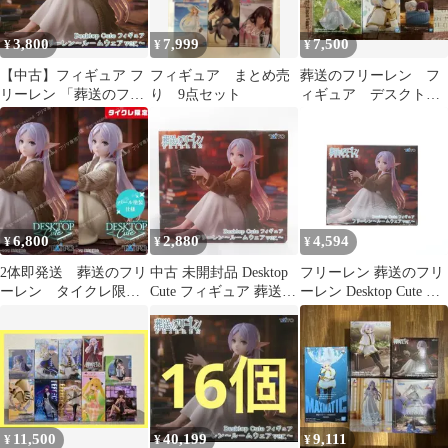
3,800
7,999
7,500
¥
¥
¥
【中古】フィギュア フ
フィギュア まとめ売
葬送のフリーレン フ
リーレン 「葬送のフリ
り 9点セット
ィギュア デスクトッ
ーレン」 Desktop Cute
プ ルミナスタ AMP
フィギュア フリーレン
～ルームウェアver.～
6,800
2,880
4,594
¥
¥
¥
2体即発送 葬送のフリ
中古 未開封品 Desktop
フリーレン 葬送のフリ
ーレン タイクレ限
Cute フィギュア 葬送の
ーレン Desktop Cute フ
定 TAITO フィギュ
フリーレン フリーレン
ィギュア フリーレン〜
ア まとめ売り⑤
ルームウェアver.
ルームウェアver.〜 プ
TAITO/タイトー フィギ
ライズ(452001900) タイ
ュア pr02909
トー
11,500
40,199
9,111
¥
¥
¥