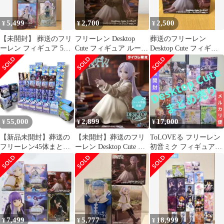
5,499
2,700
2,500
¥
¥
¥
【未開封】 葬送のフリ
フリーレン Desktop
葬送のフリーレン
ーレン フィギュア 5点
Cute フィギュア ルーム
Desktop Cute フィギュ
セット
ウェアver.
ア
55,000
2,899
17,000
¥
¥
¥
【新品未開封】葬送の
【未開封】葬送のフリ
ToLOVEる フリーレン
フリーレン45体まとめ
ーレン Desktop Cute 〜
初音ミク フィギュア
売りフリーレン フェル
ルームウェア ver.〜
desktopcute 美少女
ンヒンメルアウラ
7,499
5,777
18,999
¥
¥
¥