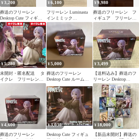
3,200
6,100
9,980
¥
¥
¥
葬送のフリーレン
フリーレン Luminasta
葬送のフリーレン フ
Desktop Cute フィギュ
インミミック
ィギュア フリーレ
ア
DesktopCute〜ルームウ
ン 8体セット
ェア
5,280
5,000
3,499
¥
¥
¥
未開封・匿名配送 タ
葬送のフリーレン
【送料込み】葬送のフ
イクレ フリーレンル
Desktop Cute ルームウ
リーレン Desktop
ームウェア&フェルン
ェア
Cute ルームウェアver.
4,600
3,030
18,000
¥
¥
¥
葬送のフリーレン
Desktop Cute フィギュ
【新品未開封】葬送の