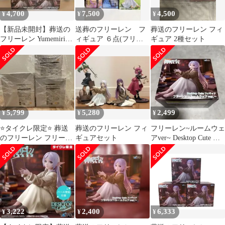
4,700
7,500
4,500
¥
¥
¥
【新品未開封】葬送の
送葬のフリーレン フ
葬送のフリーレン フィ
フリーレン Yumemirize
ィギュア ６点(フリー
ギュア 2種セット
フェルン ～あの頃～3
レン フェルン ユー
体
ベル)
5,799
5,280
2,499
¥
¥
¥
⭐️タイクレ限定⭐️ 葬送
葬送のフリーレン フィ
フリーレン~ルームウェ
のフリーレン フリーレ
ギュアセット
アver~ Desktop Cute フ
ン フィギュア 3種セ
ィギュア
ット
3,222
2,400
6,333
¥
¥
¥