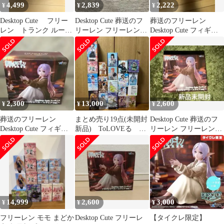
4,499
2,839
2,222
¥
¥
¥
Desktop Cute フリー
Desktop Cute 葬送のフ
葬送のフリーレン
レン トランク ルーム
リーレン フリーレン〜
Desktop Cute フィギュ
ウェア
ルームウェアver.〜
ア
2,300
13,000
2,600
¥
¥
¥
葬送のフリーレン
まとめ売り19点(未開封
Desktop Cute 葬送のフ
Desktop Cute フィギュ
新品) ToLOVEる 着
リーレン フリーレン〜
ア ルームウェアver.
せ恋 五等分 ザクミ
ルームウェアver.〜
ク等
14,999
2,600
3,000
¥
¥
¥
フリーレン モモ まどか
Desktop Cute フリーレ
【タイクレ限定】