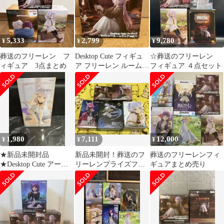
5,333
2,799
9,780
¥
¥
¥
葬送のフリーレン フ
Desktop Cute フィギュ
☆葬送のフリーレン
ィギュア 3点まとめ
ア フリーレン ルームウ
フィギュア ４点セット
ェアver.
1,980
7,111
12,000
¥
¥
¥
★新品未開封品
新品未開封！葬送のフ
葬送のフリーレンフィ
★Desktop Cute アーリ
リーレンプライズフィ
ギュアまとめ売り
ャ 猫耳ルームウェア
ギュア5個セット！
ver.