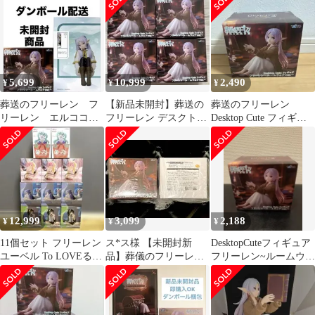
5,699
10,999
2,490
¥
¥
¥
葬送のフリーレン フ
【新品未開封】葬送の
葬送のフリーレン
リーレン エルココ
フリーレン デスクトッ
Desktop Cute フィギュ
タイトー フィギュア
プキュート ルームウ
ア ルームウェアver.
ェア 4点セット
12,999
3,099
2,188
¥
¥
¥
11個セット フリーレン
ス*ス様 【未開封新
DesktopCuteフィギュア
ユーベル To LOVEる
品】葬儀のフリーレ
フリーレン~ルームウェ
ナナ 初音ミク ぬースト
ン Desktop Cuteルーム
アVer.~
ウェア2