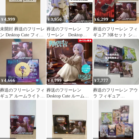
4,999
3,950
6,299
¥
¥
¥
未開封 葬送のフリーレ
葬送のフリーレン フ
葬送のフリーレン フィ
ン Desktop Cute フィギ
リーレン Desktop
ギュア 3体セット シュ
ュア 2点セット
Cute 胸像 フィギュ
タルク フリーレン フェ
ア
ルン
4,666
4,799
7,777
¥
¥
¥
葬送のフリーレン フィ
葬送のフリーレン
葬送のフリーレン アウ
ギュア ルームライト
Desktop Cute ルームウ
ラ フィギュア
Desktop cute
ェアver. タイクレ限定
MAXIMATIC Desktop