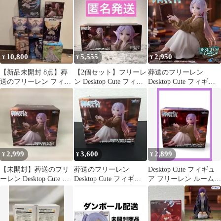
ン
10,800
5,555
2,950
¥
¥
¥
【新品未開封 8点】葬
【2個セット】フリーレ
葬送のフリーレン
送のフリーレン フィギ
ン Desktop Cute フィギ
Desktop Cute フィギュ
ュア まとめ売り AMP+
ュア ルームウェア
ア フリーレン ルームウ
フェルン
ェアver.
2,999
3,600
2,899
¥
¥
¥
【未開封】葬送のフリ
葬送のフリーレン
Desktop Cute フィギュ
ーレン Desktop Cute ル
Desktop Cute フィギュ
ア フリーレン ルームウ
ームウェア ver
ア フリーレン ルームウ
ェアver.
ェア