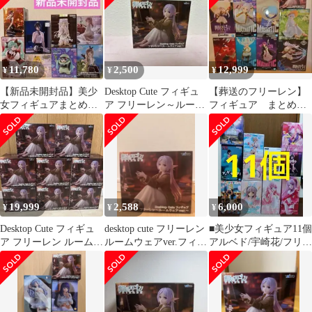
プライズ タイトー
(ME27-1403)
11,780
2,500
12,999
¥
¥
¥
【新品未開封品】美少
Desktop Cute フィギュ
【葬送のフリーレン】
女フィギュアまとめ売
ア フリーレン～ルーム
フィギュア まとめ売
り合計8点
ウェアver.～
り
19,999
2,588
6,000
¥
¥
¥
Desktop Cute フィギュ
desktop cute フリーレン
■美少女フィギュア11個
ア フリーレン ルームウ
ルームウェアver.フィギ
アルベド/宇崎花/フリー
ェアver. 8点
ュア
レン/喜多川海夢/緒山ま
ひろ等②