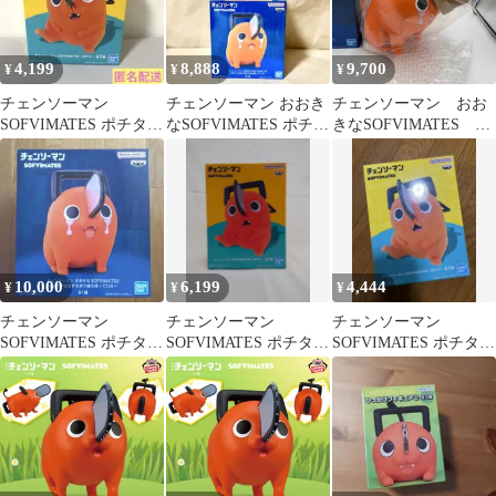
4,199
8,888
9,700
¥
¥
¥
チェンソーマン
チェンソーマン おおき
チェンソーマン おお
SOFVIMATES ポチタ
なSOFVIMATES ポチタ
きなSOFVIMATES ポ
ソフビ フィギュア
は泣きながら俺を待っ
チタは泣きながら俺を
ていた
待っていた プライ
ズ フィギュア バン
ダイ バンプレスト
（ME28-4768）
10,000
6,199
4,444
¥
¥
¥
チェンソーマン
チェンソーマン
チェンソーマン
SOFVIMATES ポチタ
SOFVIMATES ポチタ
SOFVIMATES ポチタ
フィギュア
フィギュア
ソフビ フィギュア