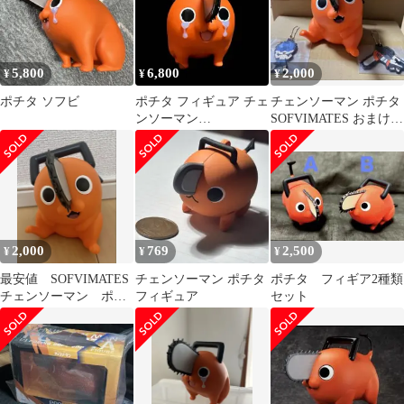
ュア
5,800
6,800
2,000
¥
¥
¥
ポチタ ソフビ
ポチタ フィギュア チェ
チェンソーマン ポチタ
ンソーマン
SOFVIMATES おまけ付
SOFVIMATES
き
2,000
769
2,500
¥
¥
¥
最安値 SOFVIMATES
チェンソーマン ポチタ
ポチタ フィギア2種類
チェンソーマン ポチ
フィギュア
セット
タ ソフビ フィギュ
ア