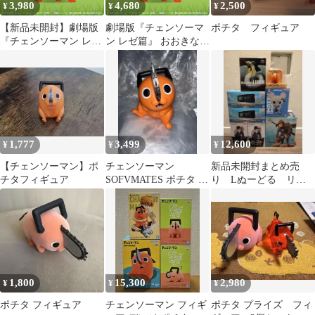
3,980
4,680
2,500
¥
¥
¥
【新品未開封】劇場版
劇場版『チェンソーマ
ポチタ フィギュア
『チェンソーマン レゼ
ン レゼ篇』 おおきな
篇』 おおきな
SOFVIMATES～てくて
SOFVIMATES ～てくて
くポチタ
くポチタ～ フィギュア
1,777
3,499
12,600
¥
¥
¥
【チェンソーマン】ポ
チェンソーマン
新品未開封まとめ売
チタフィギュア
SOFVMATES ポチタ フ
り Lぬーどる リン
ィギュア
クFigurizm ポチタ
鬼滅の刃 他
1,800
15,300
2,980
¥
¥
¥
ポチタ フィギュア
チェンソーマン フィギ
ポチタ プライズ フィ