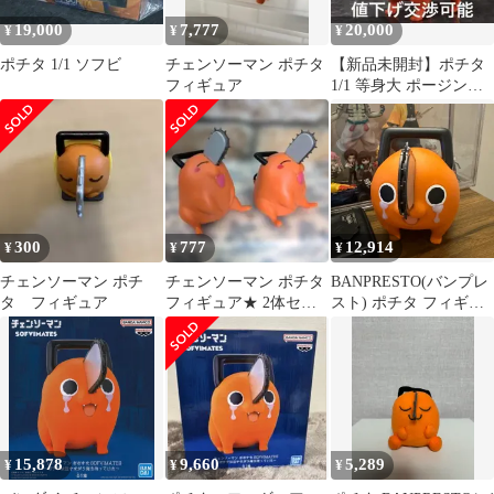
19,000
7,777
20,000
¥
¥
¥
ポチタ 1/1 ソフビ
チェンソーマン ポチタ
【新品未開封】ポチタ
フィギュア
1/1 等身大 ポージング
ソフビフィギュア【完
全受注生産】
300
777
12,914
¥
¥
¥
チェンソーマン ポチ
チェンソーマン ポチタ
BANPRESTO(バンプレ
タ フィギュア
フィギュア★ 2体セッ
スト) ポチタ フィギュ
ト
ア
15,878
9,660
5,289
¥
¥
¥