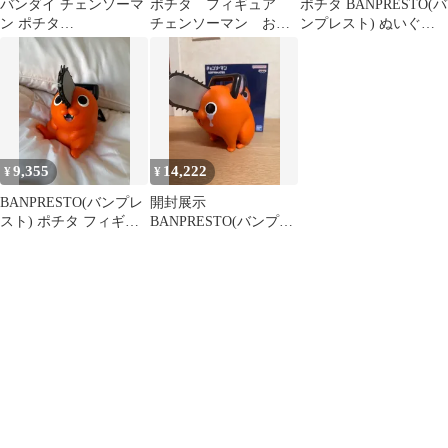
バンダイ チェンソーマ
ポチタ フィギュア
ポチタ BANPRESTO(バ
ン ポチタ
チェンソーマン おお
ンプレスト) ぬいぐる
SOFVIMATES フィギュ
きなSOFVIMATES
み
ア 新品
9,355
14,222
¥
¥
BANPRESTO(バンプレ
開封展示
スト) ポチタ フィギュ
BANPRESTO(バンプレ
ア
スト) ポチタ フィギュ
ア