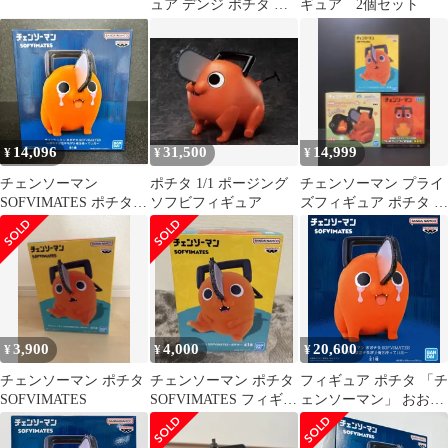
ュア デンジ ポチタ ま
ギュア 2個セット
とめセット
14,096
31,500
14,999
¥
¥
¥
チェンソーマン
ポチタ 1/1 ポージング
チェンソーマン プライ
SOFVIMATES ポチタ
ソフビフィギュア
ズフィギュア ポチタ ル
フィギュア
ームライト 貯金箱
3,900
4,000
20,600
¥
¥
¥
チェンソーマン ポチタ
チェンソーマン ポチタ
フィギュア ポチタ 「チ
SOFVIMATES
SOFVIMATES フィギュ
ェンソーマン」 おおき
ア
なSOFVIMATES〜ポチ
タは泣きながら俺を待