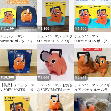
ていた
11,199
4,100
7,500
¥
¥
¥
チェンソーマン
チェンソーマン ポチタ
チェンソーマン
sofvimate ポチタ フィギ
SOFVIMATES フィギュ
SOFVIMATES ポチタ
ュア セット送料込み
ア
2体セット！
10,300
9,000
5,944
¥
¥
¥
【美品】チェンソーマ
チェンソーマン おおき
チェンソーマン フィギ
ンSOFVIMATES ～ポチ
なSOFVIMATES ポチタ
ュア ポチタ ルームライ
タは泣きながら俺を待
は泣きながら俺を待っ
ト SOFVIMATES
っていた～
ていた