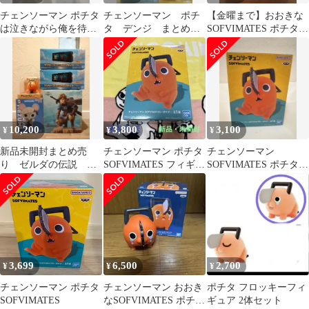
チェンソーマン ポチタ
チェンソーマン ポチ
【金曜まで】おおきな
は泣きながら俺を待っ
タ デンジ まとめ売
SOFVIMATES ポチタは
ていた
り4個セット
泣きながら俺を待って
いた
10,200
3,800
3,100
¥
¥
¥
新品未開封まとめ売
チェンソーマン ポチタ
チェンソーマン
り ゼルダの伝説 リ
SOFVIMATES フィギュ
SOFVIMATES ポチタ
ンクFigurizm ポチ
ア
フィギュア
タ 鬼滅の刃 他
3,699
6,500
2,700
¥
¥
¥
チェンソーマン ポチタ
チェンソーマン おおき
ポチタ フロッキーフィ
SOFVIMATES
なSOFVIMATES ポチタ
ギュア 2体セット