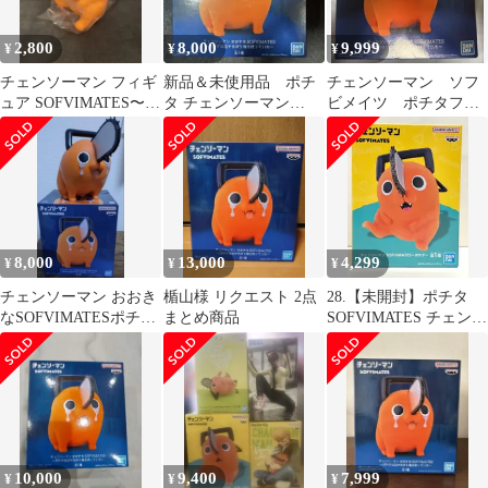
2,800
8,000
9,999
¥
¥
¥
チェンソーマン フィギ
新品＆未使用品 ポチ
チェンソーマン ソフ
ュア SOFVIMATES〜ポ
タ チェンソーマン
ビメイツ ポチタフィ
チタ〜
SOFVIMATES フィギュ
ギュア
ア
8,000
13,000
4,299
¥
¥
¥
チェンソーマン おおき
楯山様 リクエスト 2点
28.【未開封】ポチタ
なSOFVIMATESポチタ
まとめ商品
SOFVIMATES チェンソ
は泣きながら俺を待っ
ーマン【併売品】▲
ていた
10,000
9,400
7,999
¥
¥
¥