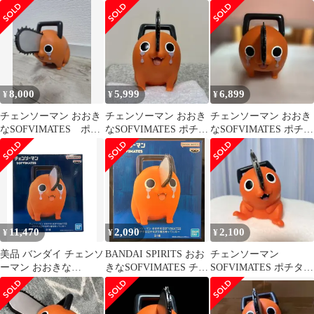
は泣きながら俺を待っ
ていた
8,000
5,999
6,899
¥
¥
¥
チェンソーマン おおき
チェンソーマン おおき
チェンソーマン おおき
なSOFVIMATES ポチ
なSOFVIMATES ポチタ
なSOFVIMATES ポチタ
タは泣きながら俺を待
は泣きながら俺を待っ
は泣きながら俺を待っ
っていた
ていた
ていた
11,470
2,090
2,100
¥
¥
¥
美品 バンダイ チェンソ
BANDAI SPIRITS おお
チェンソーマン
ーマン おおきな
きなSOFVIMATES チェ
SOFVIMATES ポチタ
SOFVIMATES～ポチタ
ンソーマン ポチタは泣
ソフビ フィギュア
は泣きながら俺を待っ
きながら俺を待ってい
ていた～ ポチタ フィギ
た