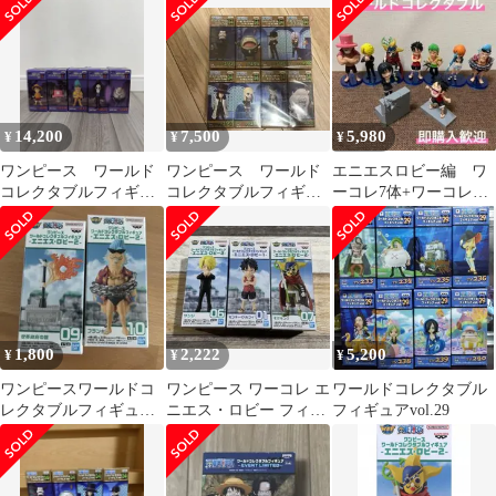
ュア -エニエス・ロビ
ー2-【14日以内発送】
14,200
7,500
5,980
¥
¥
¥
ワンピース ワールド
ワンピース ワールド
エニエスロビー編 ワ
コレクタブルフィギュ
コレクタブルフィギュ
ーコレ7体+ワーコレロ
ア vol.2
ア vol24
グストーリーズ8点
1,800
2,222
5,200
¥
¥
¥
ワンピースワールドコ
ワンピース ワーコレ エ
ワールドコレクタブル
レクタブルフィギュア
ニエス・ロビー フィギ
フィギュアvol.29
エニエス・ロビーフラ
ュア 3点セット
ンキー世界政府の旗