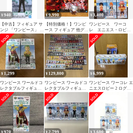
940
9,990
3,400
¥
¥
¥
【中古】フィギュア サ
【特別価格！】ワンピ
ワンピース ワーコ
ンジ 「ワンピース」 ワ
ース フィギュア 他グッ
レ エニエス・ロビ
ールドコレクタブルフ
ズセット！
ー 6個セット
ィギュア -エニエス・
ロビー2-
1,299
129,800
6,999
¥
¥
¥
ワンピース ワールドコ
ワンピース ワールドコ
ワンピース ワーコレ エ
レクタブルフィギュア
レクタブルフィギュア
ニエスロビー 2 ログス
エニエス・ロビー2 2種
ワーコレ 168体 まとめ
トーリーズ
売り
970
2,799
3,600
¥
¥
¥