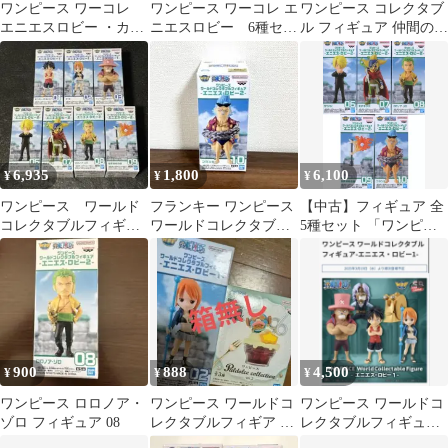
ワンピース ワーコレ
ワンピース ワーコレ エ
ワンピース コレクタブ
エニエスロビー ・カマ
ニエスロビー 6種セッ
ル フィギュア 仲間の印
バッカ王国
ト
エニエスロビー サンジ
ワーコレ
6,935
1,800
6,100
¥
¥
¥
ワンピース ワールド
フランキー ワンピース
【中古】フィギュア 全
コレクタブルフィギュ
ワールドコレクタブル
5種セット 「ワンピー
ア エニエスロビー
フィギュア エニエス・
ス」 ワールドコレクタ
ロビー2
ブルフィギュア -エニ
エス・ロビー2-
900
888
4,500
¥
¥
¥
ワンピース ロロノア・
ワンピース ワールドコ
ワンピース ワールドコ
ゾロ フィギュア 08
レクタブルフィギア ナ
レクタブルフィギュア
ミ チョッパー コー
エニエス・ロビー 1、2