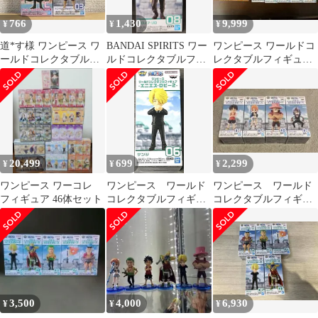
766
1,430
9,999
¥
¥
¥
道*す様 ワンピース ワ
BANDAI SPIRITS ワー
ワンピース ワールドコ
ールドコレクタブルフ
ルドコレクタブルフィ
レクタブルフィギュア
ィギュア（ワーコ
ギュア エニエス・ロビ
エニエスロビー コンプ
レ） チョッパー ド
ー2 ゾロ
リートセット
20,499
699
2,299
¥
¥
¥
ワンピース ワーコレ
ワンピース ワールド
ワンピース ワールド
フィギュア 46体セット
コレクタブルフィギュ
コレクタブルフィギュ
ア エニエス・ロビー
ア エニエスロビー1
2 サンジ06
3,500
4,000
6,930
¥
¥
¥