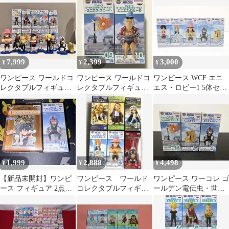
ラフロート
4点セット
7,999
2,399
3,000
¥
¥
¥
ワンピース ワールドコ
ワンピース ワールドコ
ワンピース WCF エニ
レクタブルフィギュア
レクタブルフィギュ
エス・ロビー1 5体セッ
エニエス・ロビー コン
ア ロビー世界政府の
ト 33-KS0413-03
プセット
旗 フランキー 2体
1,999
2,888
4,498
¥
¥
¥
【新品未開封】ワンピ
ワンピース ワールド
ワンピース ワーコレ ゴ
ース フィギュア 2点セ
コレクタブルフィギュ
ールデン電伝虫・世界
ット ルフィ＆スパンダ
ア WCF ６点セット
政府の旗・スパンダム
ム
3種セット