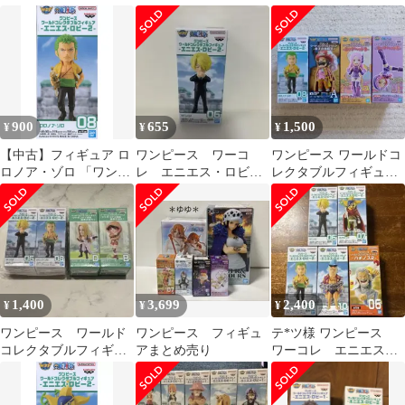
ア エニエス・ロビー
エニエス・ロビー2 そ
エニエスロビー6体セッ
2 サンジ06
げキング
ト
900
655
1,500
¥
¥
¥
【中古】フィギュア ロ
ワンピース ワーコ
ワンピース ワールドコ
ロノア・ゾロ 「ワンピ
レ エニエス・ロビー2
レクタブルフィギュア
ース」 ワールドコレク
サンジ
4種セット
タブルフィギュア -エ
ニエス・ロビー2-
1,400
3,699
2,400
¥
¥
¥
ワンピース ワールド
ワンピース フィギュ
テ*ツ様 ワンピース
コレクタブルフィギュ
アまとめ売り
ワーコレ エニエス・
ア 4点まとめ売り
ロビー