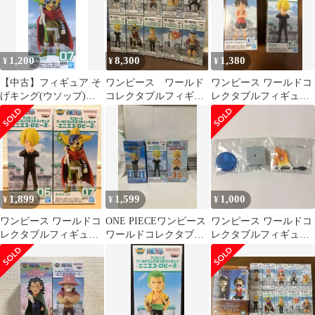
1,200
8,300
1,380
¥
¥
¥
【中古】フィギュア そ
ワンピース ワールド
ワンピース ワールドコ
げキング(ウソップ)
コレクタブルフィギュ
レクタブルフィギュア
「ワンピース」 ワール
ア エニエスロビー１
エニエス・ロビー 2種
ドコレクタブルフィギ
＆２ 全種セット
ュア -エニエス・ロビ
ー2-
1,899
1,599
1,000
¥
¥
¥
ワンピース ワールドコ
ONE PIECEワンピース
ワンピース ワールドコ
レクタブルフィギュア
ワールドコレクタブル
レクタブルフィギュア
エニエス・ロビー サン
フィギュア サンジ 3種
エニエス・ロビー2 世
ジ そげキング
セット
界政府の旗