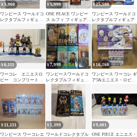
3,900
5,999
25,500
¥
¥
¥
ワンピース ワールドコ
ONE PEACE ワンピー
ワンピース ワールドコ
レクタブルフィギュア
ス ルフィ フィギュア 5
レクタブルフィギュア
7種セット
点セット
6,111
7,999
16,166
¥
¥
¥
ワーコレ エニエスロ
ワンピースワールドコ
ワンピース ワーコレ ギ
ビー コンプリート
レクタブルフィギュア
ア5&エニエス・ロビー
開封品 箱なし
16体セット いいね❗️い
1&2 フルコンプセット
りません
+おまけ
11,111
1,399
9,401
¥
¥
¥
ワンピース ワーコレエ
ワールドコレクタブル
ONE PIECE エニエス・