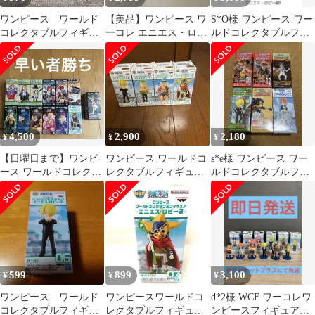
ワンピース ワールド
【美品】ワンピース ワ
S*O様 ワンピース ワー
コレクタブルフィギュ
ーコレ エニエス・ロビ
ルドコレクタブルフィ
ア エニエス・ロビー2
ー編 5体まとめ売り 麦
ギュア エニエス・ロビ
そげキング07
わらの一味
ー1 全5種
4,500
2,900
2,180
¥
¥
¥
【日曜日まで】ワンピ
ワンピース ワールドコ
s*e様 ワンピース ワー
ース ワールドコレクタ
レクタブルフィギュア
ルドコレクタブルフィ
ブルフィギュアセット
エニエスロビー4種
ギュア ワーコレ まとめ
おまけ付き
売り
599
899
3,100
¥
¥
¥
ワンピース ワールド
ワンピースワールドコ
d*2様 WCF ワーコレワ
コレクタブルフィギュ
レクタブルフィギュア
ンピースフィギュア