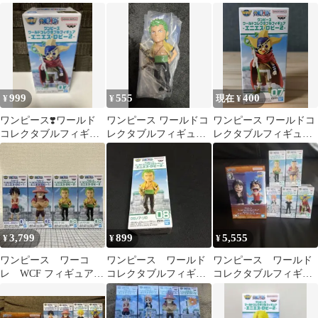
エニエス・ロビー2
エニエス・ロビー2 世
エニエス・ロビー2【A.
界政府の旗
サンジ】
999
555
400
¥
¥
現在 ¥
ワンピース❣️ワールド
ワンピース ワールドコ
ワンピース ワールドコ
コレクタブルフィギュ
レクタブルフィギュア
レクタブルフィギュア
ア エニエス・ロビー2
エニエス・ロビー2 ロ
そげキング
そげキング‼️
ロノア・ゾロ
3,799
899
5,555
¥
¥
¥
ワンピース ワーコ
ワンピース ワールド
ワンピース ワールド
レ WCF フィギュア
コレクタブルフィギュ
コレクタブルフィギュ
エニエス・ロビー 3種4
アCエニエス・ロビー2
ア エニエスロビー
体 【未開封】
ロロノア・ゾロ08