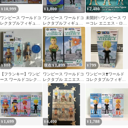
10,999
1,800
2,480
¥
¥
¥
ワンピース ワールドコ
ワンピース ワールドコ
未開封✨️​ワンピース ワ
レクタブルフィギュア
レクタブルフィギュア
ーコレ エニエス・ロビ
エニエスロビー コンプ
ロロノア・ゾロ 2体セ
ー1 ルフィ＆チョッパ
リートセット
ット
ー
888
1,899
799
¥
現在 ¥
¥
【フランキー】ワンピ
ワンピース ワールドコ
ワンピース❣️ワールド
ース ワールドコレクタ
レクタブル エニエス・
コレクタブルフィギュ
ブルフィギュア
ロビー2 08 09
ア エニエス・ロビー
2 サンジ‼️06
1,699
4,400
1,788
¥
¥
¥