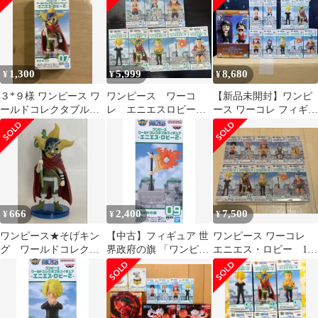
1,300
5,999
8,680
¥
¥
¥
３*９様 ワンピース ワ
ワンピース ワーコ
【新品未開封】ワンピ
ールドコレクタブルフ
レ エニエスロビー１
ース ワーコレ フィギュ
ィギュア そげキング
＆2 麦わらの一味セッ
ア 10点セット（エニエ
ト +旗
ス・ロビー
666
2,400
7,500
¥
¥
¥
ワンピース★そげキン
【中古】フィギュア 世
ワンピース ワーコレ
グ ワールドコレクタ
界政府の旗 「ワンピー
エニエス・ロビー 10
ブルフィギュア エニエ
ス」 ワールドコレクタ
体セット
ス・ロビー2
ブルフィギュア -エニ
エス・ロビー2-