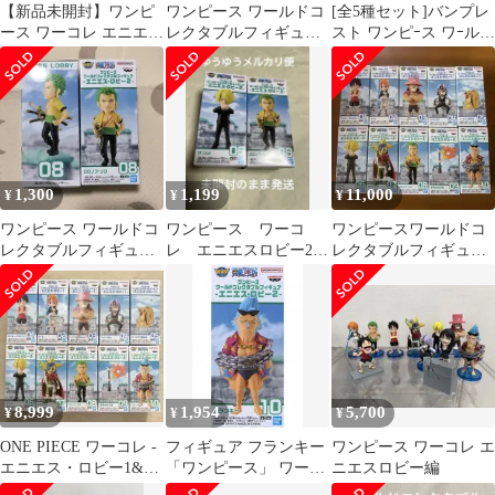
【新品未開封】ワンピ
ワンピース ワールドコ
[全5種セット]バンプレ
ース ワーコレ エニエ
レクタブルフィギュア
スト ワンピｰス ワｰルド
ス・ロビー2 5体セット
エニエスロビー編
コレクタブルフィギュ
ア -エニエス･ロビｰ 2-
ワンピｰス
1,300
1,199
11,000
¥
¥
¥
ワンピース ワールドコ
ワンピース ワーコ
ワンピースワールドコ
レクタブルフィギュア
レ エニエスロビー2
レクタブルフィギュア
エニエスロビー2 ゾロ2
２種まとめ売り
エニエス・ロビー1＆2
点
全10種フルコンプ
8,999
1,954
5,700
¥
¥
¥
ONE PIECE ワーコレ -
フィギュア フランキー
ワンピース ワーコレ エ
エニエス・ロビー1&2-
「ワンピース」 ワール
ニエスロビー編
全10種
ドコレクタブルフィギ