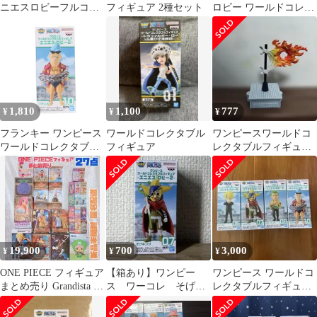
ニエスロビーフルコン
フィギュア 2種セット
ロビー ワールドコレク
プセット
タブル
1,810
1,100
777
¥
¥
¥
フランキー ワンピース
ワールドコレクタブル
ワンピースワールドコ
ワールドコレクタブル
フィギュア
レクタブルフィギュア
フィギュア -エニエ
エニエス・ロビー2 世
ス・ロビー2- ONE
界政府の旗
PIECE プライズ
(2735624) バンプレスト
19,900
700
3,000
¥
¥
¥
ONE PIECE フィギュア
【箱あり】ワンピー
ワンピース ワールドコ
まとめ売り Grandista 新
ス ワーコレ そげキ
レクタブルフィギュア
品【27点】
ング
エニエス・ロビー2 4種