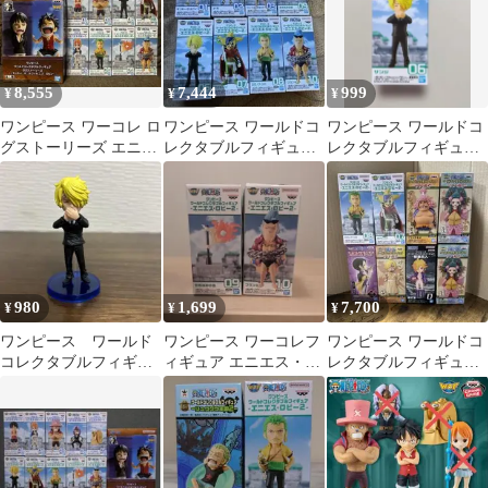
8,555
7,444
999
¥
¥
¥
ワンピース ワーコレ ロ
ワンピース ワールドコ
ワンピース ワールドコ
グストーリーズ エニエ
レクタブルフィギュア
レクタブルフィギュア
スロビー
エニエス エニエス・ロ
サンジ エニエス・ロビ
ビー
ー2 未開封
980
1,699
7,700
¥
¥
¥
ワンピース ワールド
ワンピース ワーコレフ
ワンピース ワールドコ
コレクタブルフィギュ
ィギュア エニエス・ロ
レクタブルフィギュア
ア エニエス•ロビー2
ビー世界政府の旗 フラ
8点セット
サンジ
ンキー 箱無し