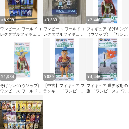
8,999
3,333
2,446
¥
¥
¥
ワンピース ワールドコ
ワンピース ワールドコ
フィギュア そげキング
レクタブルフィギュア
レクタブルフィギュア
（ウソップ） 「ワンピ
ワーコレvol.24 12655 3
EL01 EL02
ース」 ワールドコレク
タブルフィギュア -エ
ニエス・ロビー2-【14
日以内発送】
1,984
880
4,446
¥
¥
¥
そげキング(ウソップ)
【中古】フィギュア フ
フィギュア 世界政府の
ワンピース ワールドコ
ランキー 「ワンピー
旗 「ワンピース」 ワー
レクタブルフィギュア
ス」 ワールドコレクタ
ルドコレクタブルフィ
-エニエス・ロビー2-
ブルフィギュア -エニ
ギュア -エニエス・ロ
ONE PIECE プライズ
エス・ロビー2-
ビー2-【10日以内発
(2735624) バンプレスト
送】