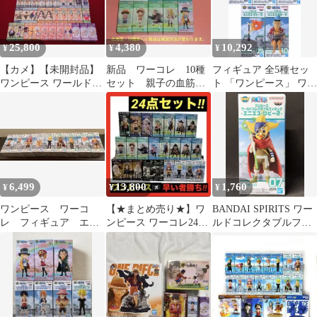
25,800
4,380
10,292
¥
¥
¥
【カメ】【未開封品】
新品 ワーコレ 10種
フィギュア 全5種セッ
ワンピース ワールドコ
セット 親子の血筋
ト 「ワンピース」 ワー
レクタブル フィギュア
Ⅰ カマバッカ王国
ルドコレクタブルフィ
エニエス・ロビー 大海
エニエス・ロビー 他
ギュア -エニエス・ロ
賊百景 ワノ国鬼ヶ島編
ビー2-【10日以内発
ギア5 SPECIAL 他 まと
送】
め 51点 314
6,499
13,800
1,760
¥
¥
¥
ワンピース ワーコ
【★まとめ売り★】ワ
BANDAI SPIRITS ワー
レ フィギュア エニ
ンピース ワーコレ24個
ルドコレクタブルフィ
エスロビー1・2 セミ
セット
ギュア エニエス・ロビ
コンプ
ー2 ウソップ