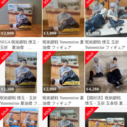
2,000
3,000
5,899
¥
¥
¥
SEGA 呪術廻戦 懐玉・
呪術廻戦 Yumemirize 夏
呪術廻戦 懐玉 玉折
玉折 夏油傑
油傑 フィギュア
Yumemirize フィギュア
Yumemirize フィギュ
ア 未開封
2,100
2,000
4,280
¥
¥
¥
呪術廻戦 懐玉・玉折
呪術廻戦 Yumemirize 夏
【開封済】呪術廻戦
Yumemirize 夏油傑 フィ
油傑 フィギュア
懐玉・玉折 五条悟 夏油
ギュア
傑Yumemirize 2体セッ
ト