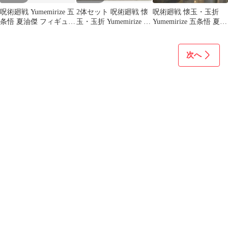
呪術廻戦 Yumemirize 五
2体セット 呪術廻戦 懐
呪術廻戦 懐玉・玉折
条悟 夏油傑 フィギュア
玉・玉折 Yumemirize 五
Yumemirize 五条悟 夏油
2種セット
条悟 夏油傑 匿名配送
傑 フィギュア
次へ