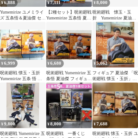
6,888
7,111
8,000
¥
¥
¥
Yumemirize ユメミライ
【2種セット】呪術廻戦
呪術廻戦 懐玉・玉
ズ 五条悟＆夏油傑 セッ
Yumemirize 五条悟 夏油
折 Yumemirize 夏油
ト
傑
傑 五条悟 フィギュ
ア ラウワン
6,999
6,680
5,062
¥
¥
¥
呪術廻戦 懐玉・玉折
呪術廻戦 Yumemirize 五
フィギュア 夏油傑 「呪
Yumemirize 五条 悟 夏
条悟 夏油傑 フィギュア
術廻戦 懐玉・玉折」
油 傑 2種セット
２種コンプセット
Yumemirize“夏油
傑”【14日以内発送】
9,800
8,000
7,688
¥
¥
¥
呪術廻戦 Yumemirize 五
呪術廻戦 一番くじ
呪術廻戦 懐玉・玉折 ユ