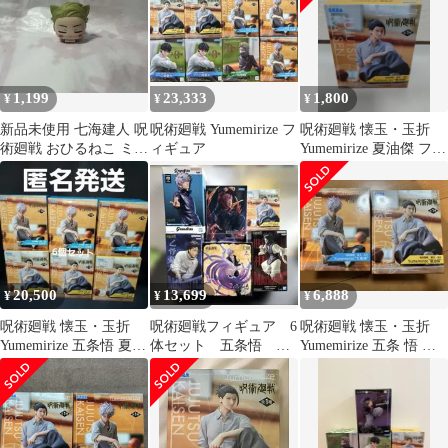
1,199
23,333
1,800
¥
¥
¥
新品未使用 七海建人 呪
呪術廻戦 Yumemirize フ
呪術廻戦 懐玉・玉折
術廻戦 おひるねこ ミニ
ィギュア
Yumemirize 夏油傑 フィ
フィギュアvol.3⑤
ギュア
20,500
13,699
6,888
¥
¥
¥
呪術廻戦 懐玉・玉折
呪術廻戦フィギュア 6
呪術廻戦 懐玉・玉折
Yumemirize 五条悟 夏油
体セット 五条悟 脹
Yumemirize 五条 悟 夏
傑 各3個、計6個セット
相 宿儺 乙骨憂太
油 傑 2種セット
夏油傑