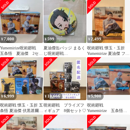
セット
2種セット
7,000
599
2,499
¥
¥
¥
Yumemirize呪術廻戦
夏油傑缶バッジ まるく
呪術廻戦 懐玉・玉折
五条悟 夏油傑 2セッ
じ呪術廻戦
Yumemirize 夏油傑 フィ
ト
SummerMemories 浴衣
ギュア
懐玉 高専
6,999
10,666
5,900
¥
¥
¥
呪術廻戦 懐玉・玉折 五
呪術廻戦 プライズフ
呪術廻戦
条悟 夏油傑 伏黒甚爾 5
ィギュア 8個セット♡
Yumemirize 五条悟
点セット
夏油傑 2種セット