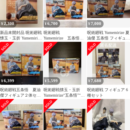
2,300
6,700
7,000
¥
¥
¥
新品未開封品 呪術廻戦
呪術廻戦
呪術廻戦 Yumemirize 夏
懐玉・玉折 Yumemirize
Yumemirize 五条悟
油傑 五条悟 フィギュア
夏油傑 フィギュア
夏油傑 2種セット
2体セット
6,399
5,599
7,680
¥
¥
¥
呪術廻戦五条悟 夏油
呪術廻戦懐玉・玉折
呪術廻戦 フィギュア 6
傑フィギュア２体セッ
Yumemirize“五条悟”“夏
種セット
ト
油傑”