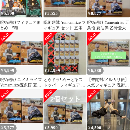
5,500
5,555
8,877
¥
¥
¥
呪術廻戦フィギュアま
呪術廻戦 Yumemirize フ
呪術廻戦 Yumemirize 五
とめ 5種
ィギュア セット 五条悟
条悟 夏油傑 乙骨憂太
夏油傑
3種類セット
5,999
22,999
6,380
¥
¥
¥
呪術廻戦 ユメミライズ
とらドラ! ぬーどるス
【未開封/メルカリ便】
Yumemirize五条悟 夏油
トッパーフィギュア 逢
人気フィギュア 呪術廻
傑
坂大河 呪術廻戦 新
戦まとめ売り2点 五条/
作フィギュア
夏油
5,777
5,999
4,500
¥
¥
¥