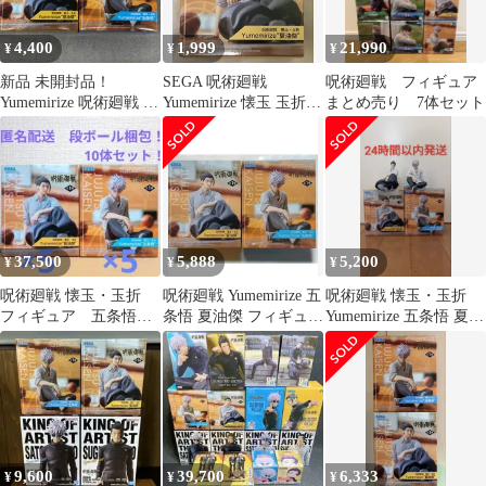
4,400
1,999
21,990
¥
¥
¥
新品 未開封品！
SEGA 呪術廻戦
呪術廻戦 フィギュア
Yumemirize 呪術廻戦 懐
Yumemirize 懐玉 玉折
まとめ売り 7体セット
玉 玉折 五条悟 夏油傑
夏油傑 フィギュア
セット セガ プライズ
フィギュア クレーンゲ
ーム M11
37,500
5,888
5,200
¥
¥
¥
呪術廻戦 懐玉・玉折
呪術廻戦 Yumemirize 五
呪術廻戦 懐玉・玉折
フィギュア 五条悟
条悟 夏油傑 フィギュア
Yumemirize 五条悟 夏油
夏油傑 10体セット！
2種セット
傑 2点セット
9,600
39,700
6,333
¥
¥
¥