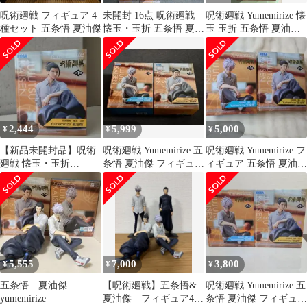
呪術廻戦 フィギュア 4
未開封 16点 呪術廻戦
呪術廻戦 Yumemirize 懐
種セット 五条悟 夏油傑
懐玉・玉折 五条悟 夏油
玉 玉折 五条悟 夏油傑
傑 フィギュア まとめ売
フィギュア 2点
り
2,444
5,999
5,000
¥
¥
¥
【新品未開封品】呪術
呪術廻戦 Yumemirize 五
呪術廻戦 Yumemirize フ
廻戦 懐玉・玉折
条悟 夏油傑 フィギュア
ィギュア 五条悟 夏油傑
Yumemirize 夏油傑 フィ
2種セット
セット
ギュア
5,555
7,000
3,800
¥
¥
¥
五条悟 夏油傑
【呪術廻戦】五条悟&
呪術廻戦 Yumemirize 五
yumemirize
夏油傑 フィギュア4体
条悟 夏油傑 フィギュア