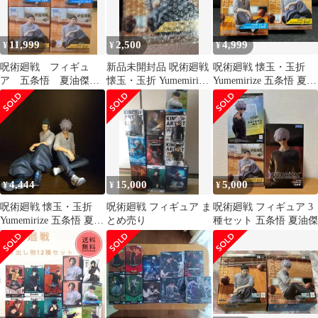
11,999
2,500
4,999
¥
¥
¥
呪術廻戦 フィギュ
新品未開封品 呪術廻戦
呪術廻戦 懐玉・玉折
ア 五条悟 夏油傑 4
懐玉・玉折 Yumemirize
Yumemirize 五条悟 夏油
点セット
夏油傑 フィギュア
傑 フィギュア 2種
4,444
15,000
5,000
¥
¥
¥
呪術廻戦 懐玉・玉折
呪術廻戦 フィギュア ま
呪術廻戦 フィギュア 3
Yumemirize 五条悟 夏油
とめ売り
種セット 五条悟 夏油傑
傑