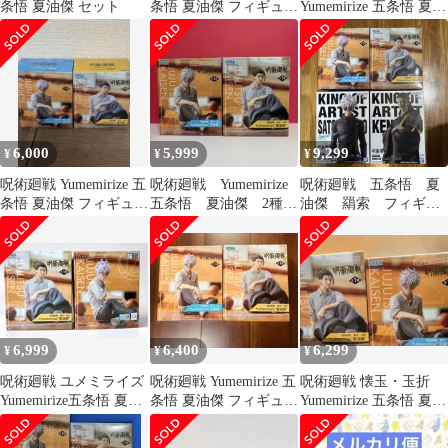
条悟 夏油傑 セット
条悟 夏油傑 フィギュア
Yumemirize 五条悟 夏油
2体セット
傑 フィギュアセット
6,000
5,999
9,299
¥
¥
¥
呪術廻戦 Yumemirize 五
呪術廻戦 Yumemirize
呪術廻戦 五条悟 夏
条悟 夏油傑 フィギュア
五条悟 夏油傑 2種セ
油傑 羂索 フィギュ
2種セット
ット
アセット
6,999
6,400
6,299
¥
¥
¥
呪術廻戦 ユメミライズ
呪術廻戦 Yumemirize 五
呪術廻戦 懐玉・玉折
Yumemirize五条悟 夏油
条悟 夏油傑 フィギュア
Yumemirize 五条悟 夏油
傑 フィギュア バスケ
2種セット
傑 2点セット