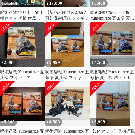
14,444
17,800
5,888
¥
¥
¥
呪術廻戦 掘り出し物 12
【新品未開封＆即購入
呪術廻戦 懐玉・玉折
種セット 虎杖 伏黒 乙
可】呪術廻戦 フィギュ
Yumemirize 五条悟 夏油
骨 宿儺 真依 夏油 狗巻
ア１０体セット まとめ
傑 2種セット
売り‼️
2,000
5,999
4,500
¥
¥
¥
呪術廻戦 Yumemirize 夏
呪術廻戦 Yumemirize 五
呪術廻戦 Yumemirize 五
油傑 フィギュア
条悟 夏油傑 フィギュア
条悟 夏油傑 壊玉・玉折
2種セット
フィギュア 2種未開封
5,200
4,500
5,999
¥
¥
¥
呪術廻戦 Yumemirize 五
呪術廻戦 Yumemirize 五
【2体セット】呪術廻戦