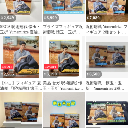
2,949
6,999
7,080
¥
¥
¥
SEGA 呪術廻戦 懐玉・
プライズフィギュア呪
呪術廻戦 Yumemirize フ
玉折 Yumemirize 夏油傑
術廻戦 懐玉・玉折
ィギュア 2種セット 五
新品未開封品
Yumemirize夏油傑、五
条悟 夏油傑
条悟
5%OFF
15%OFF
2,565
3,190
6,500
¥
¥
¥
【中古】フィギュア 夏
美品 セガ 呪術廻戦 懐
呪術廻戦 懐玉・玉
油傑 「呪術廻戦 懐玉・
玉・玉折 Yumemirize 夏
折 Yumemirize 2種
玉折」 Yumemirize“夏油
油傑 フィギュア
28260804J01S
傑”