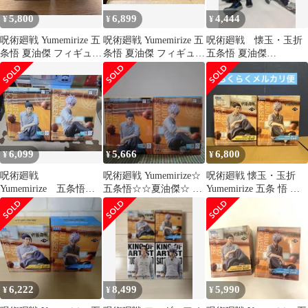
5,800
6,899
4,444
¥
¥
¥
呪術廻戦 Yumemirize 五
呪術廻戦 Yumemirize 五
呪術廻戦 懐玉・玉折
条悟 夏油傑 フィギュア
条悟 夏油傑 フィギュア
五条悟 夏油傑
2種セット
2種セット
Yumemirize 2体セット
6,099
5,666
6,800
¥
¥
¥
呪術廻戦
呪術廻戦 Yumemirize☆
呪術廻戦 懐玉・玉折
Yumemirize 五条悟&
五条悟☆☆夏油傑☆ フ
Yumemirize 五条 悟 夏
夏油傑 2点セット！
ィギュア 2種セット
油 傑 2種セット
6,222
8,499
5,990
¥
¥
¥