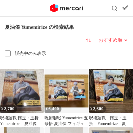
夏油傑 Yumemirize の検索結果
並び替え
販売中のみ表示
2,700
6,400
2,600
¥
¥
¥
呪術廻戦 懐玉・玉折
呪術廻戦 Yumemirize 五
呪術廻戦 懐玉・玉
Yumemirize 夏油傑
条悟 夏油傑 フィギュア
折 Yumemirize 夏油
2種セット
傑 フィギュア