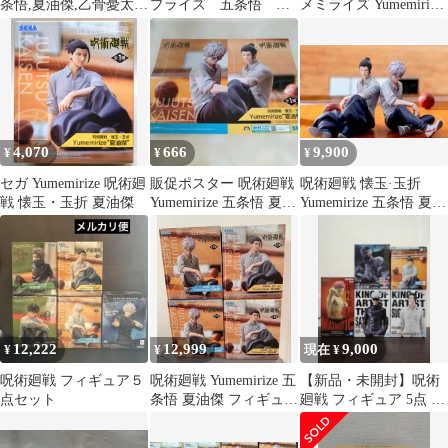
条悟,夏油傑,乙骨憂太,
プライズ 五条悟 夏
メミライズ Yumemirize
狗巻棘 懐玉•玉折
油傑 フィギュア ま
五条悟 夏油傑
とめ売り 高専 教祖
4,070
666
9,900
¥
¥
¥
セガ Yumemirize 呪術廻
販促ポスター 呪術廻戦
呪術廻戦 懐玉·玉折
戦 懐玉・玉折 夏油傑
Yumemirize 五条悟 夏油
Yumemirize 五条悟 夏油
傑
傑 フィギュアラスト
12,222
12,999
9,000
¥
¥
現在 ¥
呪術廻戦 フィギュア５
呪術廻戦 Yumemirize 五
【新品・未開封】呪術
点セット
条悟 夏油傑 フィギュア
廻戦 フィギュア 5点 五
4体セット
条悟 夏油傑 伏黒甚爾
虎杖悠仁