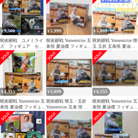
9,500
5,999
5,888
¥
¥
¥
呪術廻戦 ユメミライ
呪術廻戦 Yumemirize 五
呪術廻戦 Yumemirize 懐
ズ フィギュア セッ
条悟 夏油傑 フィギュア
玉 玉折 五条悟 夏油傑
ト
2種セット
フィギュア2点セット
4,333
5,699
6,555
¥
¥
¥
呪術廻戦 Yumemirize 五
呪術廻戦 懐玉・玉折
呪術廻戦 Yumemirize 五
条悟 夏油傑 フィギュア
Yumemirize 五条 悟 夏
条悟 夏油傑 フィギュア
セット
油 傑 2種セット
2種セット