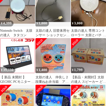
4,399
1,000
3,000
¥
¥
¥
Nintendo Switch 太鼓
太鼓の達人 旧筐体用セ
太鼓の達人 専用コント
の達人 タタコン
ンサー ショックセンサ
ローラー 太鼓とバチ 本
ー おうち太鼓
体
39,390
1,400
1,799
¥
¥
¥
【 新品 未開封 】
太鼓の達人 仲良し２
【新品・未開封】太鼓
GECHIC PCモニター ブ
段重ねお弁当箱 アミ
の達人 スピーカー どん
ラック [15.6型 /フル
ューズメント プライ
ちゃん×2個セット
HD(1920×1080) /ワイ
ズ
ド] On-LapM505E 未使
用 送料無料