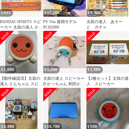
935
17,200
4,300
¥
¥
¥
BANDAI SPIRITS スピ
PS Vita 後期モデル
太鼓の達人 あそー
ーカー 太鼓の達人 かっ
PCH2000
と ガチャ
ちゃん B
1,000
1,200
1,980
¥
¥
¥
【動作確認済】太鼓の
太鼓の達人 スピーカー
【2種セット】太鼓の達
達人 どんちゃん スピー
B かっちゃん 和田かつ
人 スピーカー
カー コード付き
プライズ 非売品
4,980
16,700
500
¥
¥
¥