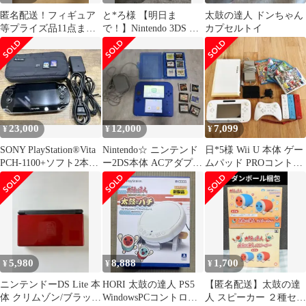
匿名配送！フィギュア
と*ろ様 【明日ま
太鼓の達人 ドンちゃん
等プライズ品11点まと
で！】Nintendo 3DS LL
カプセルトイ
め売り！ドラクエ、ド
本体 ブルー＆ブラック
ラえもん等
23,000
12,000
7,099
¥
¥
¥
SONY PlayStation®Vita
Nintendo☆ ニンテンド
日*5様 Wii U 本体 ゲー
PCH-1100+ソフト2本セ
ー2DS本体 ACアダプタ
ムパッド PROコントロ
ット
ー&ソフト12枚セット
ーラー Wiiリモコン
5,980
8,888
1,700
¥
¥
¥
ニンテンドーDS Lite 本
HORI 太鼓の達人 PS5
【匿名配送】太鼓の達
体 クリムゾン/ブラック
WindowsPCコントロー
人 スピーカー ２種セッ