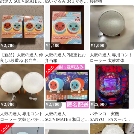
の達人 SOFVIMATES
ぬいぐるみ おえかきす
接続機
和田かつ フィギュア B
るドン！ スピーカー 3
カラー
個セット
2,700
1,480
1,000
¥
¥
¥
【新品】太鼓の達人 仲
太鼓の達人 2段重ねお
太鼓の達人 専用コント
良し2段重ね お弁当
弁当箱
ローラー 太鼓本体
箱 2個セット
2,780
2,700
25,000
¥
¥
¥
太鼓の達人 専用コント
太鼓の達人
パチンコ 実機
ローラー 太鼓とバチ 2
SOFVIMATES 和田ど
SANYO PAスーパー
個セットジャンク扱い
ん 和田かつ セット
海物語INジャパン
2MG オート