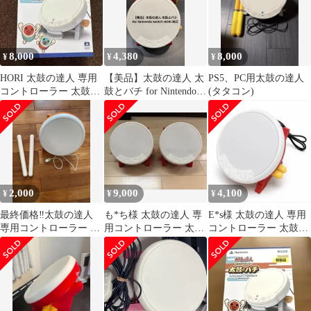
8,000
4,380
8,000
¥
¥
¥
HORI 太鼓の達人 専用
【美品】太鼓の達人 太
PS5、PC用太鼓の達人
コントローラー 太鼓と
鼓とバチ for Nintendo
(タタコン)
バチ PS5 PS4 PC
Switch HORI
2,000
9,000
4,100
¥
¥
¥
最終価格‼️太鼓の達人
も*ち様 太鼓の達人 専
E*s様 太鼓の達人 専用
専用コントローラー 太
用コントローラー 太鼓
コントローラー 太鼓と
鼓とバチ 本体
とバチ 2個セット
バチ