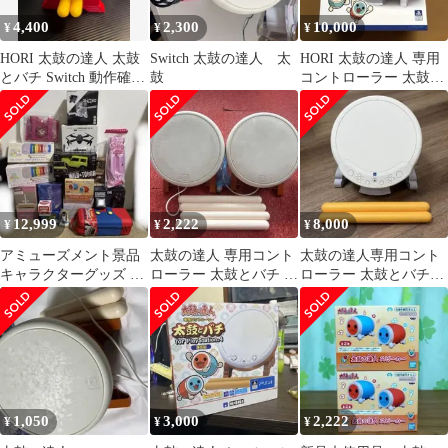
4,400
2,300
10,000
¥
¥
¥
HORI 太鼓の達人 太鼓
Switch 太鼓の達人 太
HORI 太鼓の達人 専用
とバチ Switch 動作確認
鼓
コントローラー 太鼓と
済
バチ
12,999
2,222
8,000
¥
¥
¥
アミューズメント景品
太鼓の達人 専用コント
太鼓の達人専用コント
キャラクターグッズ 雑
ローラー 太鼓とバチ 2
ローラー 太鼓とバチ
貨 おもちゃ まとめ売り
台セット
for プレイステーション
新品未開封
5
1,050
3,000
2,222
¥
¥
¥