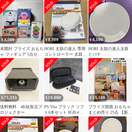
純正充電器 ソフト3本
ラー
ト 和田どん 和田かつ
3,500
8,000
4,166
¥
¥
¥
未開封 プライズ おもち
HORI 太鼓の達人 専用
HORI 太鼓の達人太鼓
ゃ フィギュア 5点セッ
コントローラー 太鼓と
とバチ
ト カービィ スライムな
バチ
ど
73,333
18,000
13,100
¥
¥
¥
送料無料 4K短焦点プ
PS Vita ブラック ソフ
プライズ雑貨 おもちゃ
ロジェクター
ト6本セット 8GBメモ
まとめ売り 25点 【新品
ViewSonic X10-4K 中古
リーカード付き
未開封 未使用品】