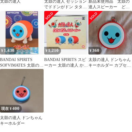
太鼓の達人
太鼓の達人 セッション
新品未使用品 太鼓の
でドドンがドン タタコ
達人スピーカー どん
ン hori 不反応なし
ちゃんかっちゃんセッ
ト 全2種 プライズ
1,430
1,210
360
¥
¥
¥
BANDAI SPIRITS
BANDAI SPIRITS スピ
太鼓の達人 ドンちゃん
SOFVIMATES 太鼓の達
ーカー 太鼓の達人 かっ
キーホルダー カプセル
人 かつ
ちゃん B
トイ
400
現在 ¥
太鼓の達人 ドンちゃん
キーホルダー