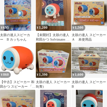
695
1,200
1,500
¥
¥
¥
太鼓の達人スピーカ
【未開封】太鼓の達人
太鼓の達人 スピーカー
ー B カッちゃん
和田かつ Sofvimates フ
Ａ 未使用品
ィギュア(Bタイプ)
860
1,390
1,600
¥
¥
¥
【中古】スピーカー 和
太鼓の達人 スピーカー
太鼓の達人 スピーカー
田かつ スピーカー 「太
B(青)
B
鼓の達人」