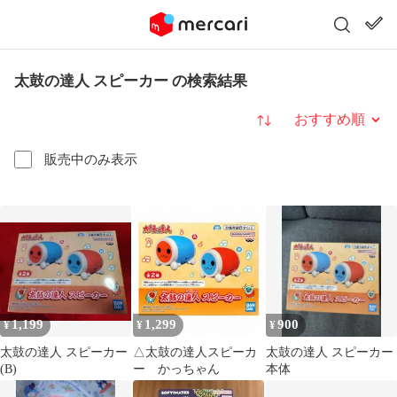
太鼓の達人 スピーカー の検索結果
並び替え
販売中のみ表示
1,199
1,299
900
¥
¥
¥
太鼓の達人 スピーカー
△太鼓の達人スピーカ
太鼓の達人 スピーカー
(B)
ー かっちゃん
本体