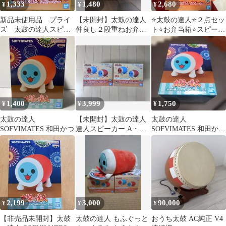
1,333
1,480
2,680
¥
¥
¥
新品未使用品 プライ
【未開封】太鼓の達人
⭐太鼓の達人⭐２点セッ
ズ 太鼓の達人スピー
仲良し２段重ねお弁当
ト⭐お弁当箱⭐スピーカ
カー Aどんちゃん
箱
ー⭐
約12センチ
1,400
3,999
1,750
¥
¥
¥
太鼓の達人
【未開封】太鼓の達人
太鼓の達人
SOFVIMATES 和田かつ
達人スピーカー A・B
SOFVIMATES 和田かつ
全2種セット
フィギュア UFOキャッ
チャー景品
2,199
3,000
90,000
¥
¥
¥
【非売品未開封】太鼓
太鼓の達人 もふぐっと
おうち太鼓 AC純正 V4