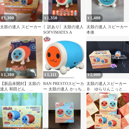
1,300
1,350
1,400
¥
¥
¥
太鼓の達人 スピーカー
〖訳あり〗太鼓の達人
太鼓の達人 スピーカー
SOFVIMATES A
本体
1,300
1,111
2,000
¥
¥
¥
【新品未開封】太鼓の
BAN PRESTOスピーカ
太鼓の達人スピーカー
達人 和田どん
ー 太鼓の達人 かっちゃ
Ｂ ゆらりんこっと
SOFVIMATES フィギュ
ん A
vol.3 メカドン ２点セ
ア
ット