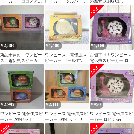
ピーカー ロロノア・
ピーカー シルバー電
の魔女 KING OF
ゾロ
伝虫ver
ARTIST など
2,300
1,500
1,200
¥
¥
¥
新品未開封 ワンピー
ワンピース 電伝虫ス
お値下げ！ワンピース
ス 電伝虫スピーカ
ピーカー-ゴールデン電
電伝虫スピーカー ロビ
ー ロビン ジンベエ
伝虫Ver.-
ンver. 新品未開封
2,999
2,111
950
¥
¥
¥
ワンピース 電伝虫スピ
ワンピース 電伝虫スピ
ワンピース 電伝虫スピ
ーカー 2種セット
ーカー 3種セット サン
ーカー ロビンver.
ジ、ゾロ、ジンベエ