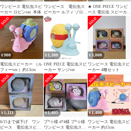
ワンピース 電伝虫スピ
ワンピース 電伝虫ス
★ ONE PIECE ワンピ
ーカー ロビンver. 本体
ピーカー ルフィ ゾロ
ース 電伝虫 スピーカー
サンジ ロビン まとめ売
サンジ ロロノア ゾロ 3
り
セット 現状品
900
1,300
3,000
¥
¥
¥
電伝虫スピーカー （ル
ONE PIECE 電伝虫スピ
ワンピース 電伝虫スピ
フィーver.）約13cm
ーカー サンジver.
ーカー 4種セット
1,111
1,405
1,400
¥
¥
¥
6/15まで値下げ ワン
プ*☆様 d*4様 プ*☆様
ワンピース 電伝虫スピ
ピース 電伝虫スピー
ワンピース 電伝虫スピ
ーカー 約15cm