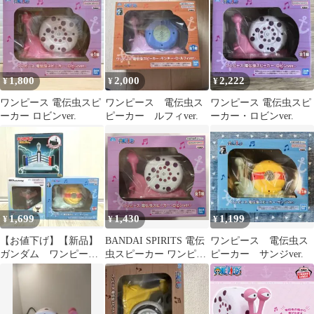
1,800
2,000
2,222
¥
¥
¥
ワンピース 電伝虫スピ
ワンピース 電伝虫ス
ワンピース 電伝虫スピ
ーカー ロビンver.
ピーカー ルフィver.
ーカー・ロビンver.
1,699
1,430
1,199
¥
¥
¥
【お値下げ】【新品】
BANDAI SPIRITS 電伝
ワンピース 電伝虫ス
ガンダム ワンピー
虫スピーカー ワンピー
ピーカー サンジver.
ス スピーカー キン
ス ロビンver.
肉マン スマホスタン
ド