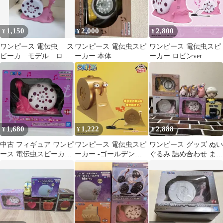
1,150
2,000
2,800
¥
¥
¥
ワンピース 電伝虫 ス
ワンピース 電伝虫スピ
ワンピース 電伝虫スピ
ピーカ モデル ロビ
ーカー 本体
ーカー ロビンver.
ン
1,680
1,222
2,888
¥
¥
¥
中古 フィギュア ワンピ
ワンピース 電伝虫スピ
ワンピース グッズ ぬい
ース 電伝虫スピーカー
ーカー -ゴールデン電
ぐるみ 詰め合わせ まと
ロビン ver. 2025年製
伝虫ver-
め売り 8点セット 電伝
2780048 【703】
虫