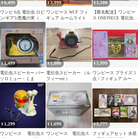
6,499
3,999
1,500
¥
¥
¥
ワンピ 6点 電伝虫 ロビ
ワンピース WCF フィ
【匿名配送】ワンピー
ン/ギア5/悪魔の実（オ
ギュア ルームライト
ス ONEPIECE 電伝虫ス
ペオペ・ヒトヒト・バ
ピーカー ロビン
ラバラ）
1,499
1,000
5,999
¥
¥
¥
電伝虫スピーカー バー
電伝虫スピーカー （ル
ワンピース プライズ 5
ソロミュー・くま
フィーver.）
点 / フィギュア ルーム
ライト スピーカー まと
め
1,299
1,699
5,777
¥
¥
¥
ワンピース 電伝虫ス
ワンピース 電伝虫ス
フィギュアセット 水星