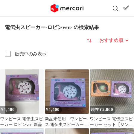
電伝虫スピーカー-ロビンver.- の検索結果
並び替え
販売中のみ表示
1,400
1,400
2,000
¥
¥
現在 ¥
ワンピース 電伝虫スピ
新品未使用 ワンピー
ワンピース 電伝虫スピ
ーカー ロビンver. 新品
ス 電伝虫スピーカー ロ
ーカー セット【ジンベ
ビンver.
エ&ロビン