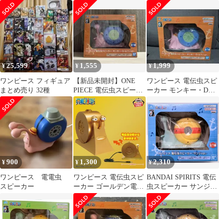
カー シルバー電伝虫
ーカー 3種セット(ロビ
Ver. ２個
ン/
25,599
1,555
1,999
¥
¥
¥
ワンピース フィギュア
【新品未開封】ONE
ワンピース 電伝虫スピ
まとめ売り 32種
PIECE 電伝虫スピーカ
ーカー モンキー・D・
ー モンキー・Ｄ・ルフ
ルフィver.
ィver.
900
1,300
2,310
¥
¥
¥
ワンピース 電電虫
ワンピース 電伝虫スピ
BANDAI SPIRITS 電伝
スピーカー
ーカー ゴールデン電伝
虫スピーカー サンジ
虫ver.
ver.