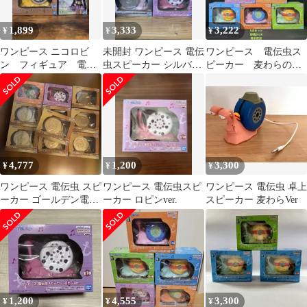
1,899
3,333
3,222
¥
¥
¥
ワンピース ニコロビ
未開封 ワンピース 電伝
ワンピース 電伝虫ス
ン フィギュア 電伝
虫スピーカー シルバー
ピーカー 麦わらの一
虫スピーカー くまver.
ジンベエ ロビン 3種セ
味 まとめ売り
セット
ット
4,777
1,200
3,300
¥
¥
¥
ワンピース 電伝虫 スピ
ワンピース 電伝虫スピ
ワンピース 電伝虫 卓上
ーカー ゴールデン電伝
ーカー ロピンver.
スピーカー 麦わらVer
虫
1,200
4,555
3,300
¥
¥
¥