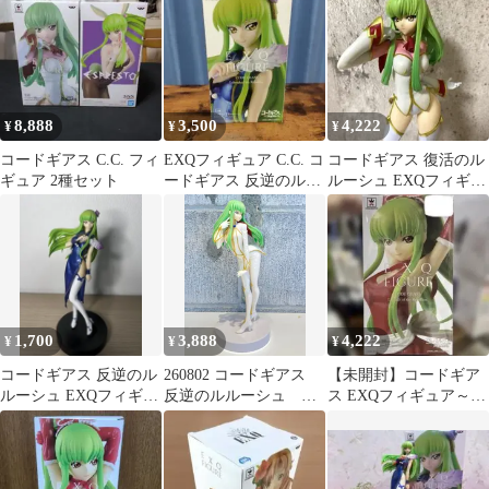
ュア❗
8,888
3,500
4,222
¥
¥
¥
コードギアス C.C. フィ
EXQフィギュア C.C. コ
コードギアス 復活のル
ギュア 2種セット
ードギアス 反逆のルル
ルーシュ EXQフィギュ
ーシュ
ア C.C.
1,700
3,888
4,222
¥
¥
¥
コードギアス 反逆のル
260802 コードギアス
【未開封】コードギア
ルーシュ EXQフィギュ
反逆のルルーシュ
ス EXQフィギュア～
ア C.C. チャイナドレス
C.C. パイロットスー
C.C. apron style～
風
ツ EXQフィギュア