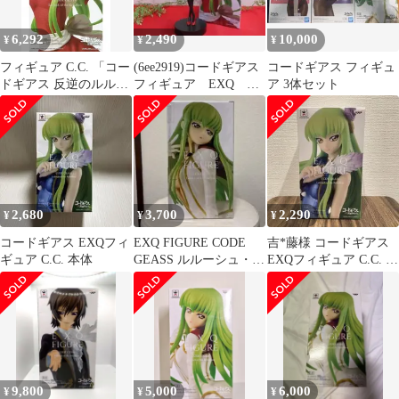
6,292
2,490
10,000
¥
¥
¥
フィギュア C.C. 「コー
(6ee2919)コードギアス
コードギアス フィギュ
ドギアス 反逆のルルー
フィギュア EXQ
ア 3体セット
シュ」 EXQフィギュア
C.C. エプロンスタイ
～C.C. apron style～【14
ル
日以内発送】
2,680
3,700
2,290
¥
¥
¥
コードギアス EXQフィ
EXQ FIGURE CODE
吉*藤様 コードギアス
ギュア C.C. 本体
GEASS ルルーシュ・ラ
EXQフィギュア C.C. 本
ンペルージ
体
9,800
5,000
6,000
¥
¥
¥