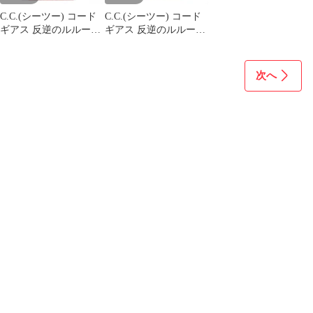
C.C.(シーツー) コード
C.C.(シーツー) コード
ギアス 反逆のルルーシ
ギアス 反逆のルルーシ
ュ EXQフィギュア〜
ュ EXQフィギュア〜
C.C. apron style〜 プラ
C.C. apron style〜 プラ
イズ(38697) バンプレス
イズ(38697) バンプレス
次へ
ト
ト