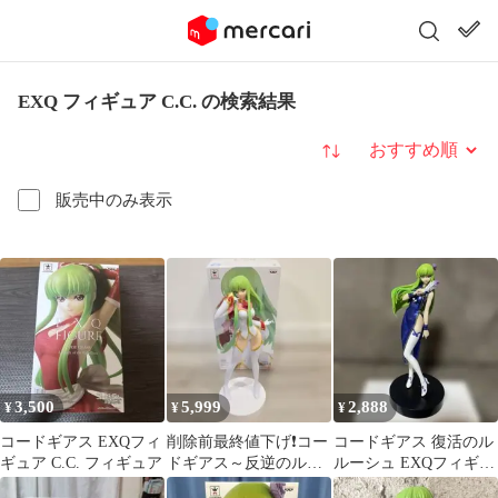
EXQ フィギュア C.C. の検索結果
並び替え
販売中のみ表示
3,500
5,999
2,888
¥
¥
¥
コードギアス EXQフィ
削除前最終値下げ❗コー
コードギアス 復活のル
ギュア C.C. フィギュア
ドギアス～反逆のルル
ルーシュ EXQフィギュ
ーシュ❗C.C.EXQフィギ
ア C.C.