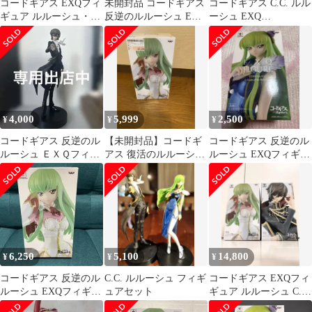
コードギアス EXQフィ
未開封品 コードギアス
コードギアス C.C. ルル
ギュア ルルーシュ・ラ
反逆のルルーシュ EXQ
ーシュ EXQ
ンペルージ C.C.
フィギュア 4体セット
ESPRESTO 5体セット
4,000
5,999
2,500
¥
¥
¥
コードギアス 反逆のル
【未開封品】コードギ
コードギアス 反逆のル
ルーシュ ＥＸＱフィギ
アス 復活のルルーシュ
ルーシュ EXQフィギュ
ュア ルルーシュ・ラ
EXQフィギュア C.C.
ア C.C.
ンペルージ
6,250
5,100
14,800
¥
¥
¥
コードギアス 反逆のル
C.C. ルルーシュ フィギ
コードギアス EXQフィ
ルーシュ EXQフィギュ
ュアセット
ギュア ルルーシュ C.C.
ア C.C. Pilot suit
2種セット