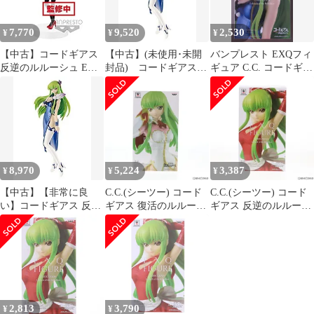
7,770
9,520
2,530
¥
¥
¥
【中古】コードギアス
【中古】(未使用･未開
バンプレスト EXQフィ
反逆のルルーシュ EXQ
封品) コードギアス
ギュア C.C. コードギア
フィギュア C.C. apron
反逆のルルーシュ EXQ
ス 反逆のルルーシュ
style 全1種
フィギュア〜C.C.〜
6k88evb
8,970
5,224
3,387
¥
¥
¥
【中古】【非常に良
C.C.(シーツー) コード
C.C.(シーツー) コード
い】コードギアス 反逆
ギアス 復活のルルーシ
ギアス 反逆のルルーシ
のルルーシュ EXQフィ
ュ EXQフィギュア プ
ュ EXQフィギュア〜
ギュア～C.C.～ z2zed1b
ライズ(39304) バンプレ
C.C. apron style〜 プラ
スト
イズ(38697) バンプレス
ト
2,813
3,790
¥
¥