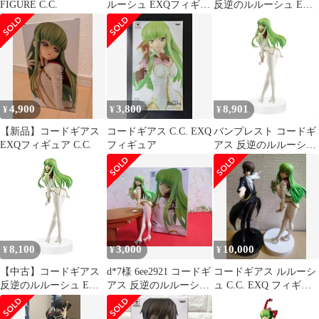
FIGURE C.C.
ルーシュ EXQフィギュ
反逆のルルーシュ EXQ
ア C.C.
フィギュア〜C.C.〜
z2zed1b
4,900
3,800
8,901
¥
¥
¥
【新品】コードギアス
コードギアス C.C. EXQ
バンプレスト コードギ
EXQフィギュア C.C.
フィギュア
アス 反逆のルルーシュ
EXQフィギュア～
C.C.Pilot suit～ C.C.(シ
ーツー) (プライズ)(中
古品)
8,100
3,000
10,000
¥
¥
¥
【中古】コードギアス
d*7様 6ee2921 コードギ
コードギアス ルルーシ
反逆のルルーシュ EXQ
アス 反逆のルルーシュ
ュ C.C. EXQ フィギュ
フィギュア〜C.C.Pilot
C.C. Pilot
ア
suit〜 C.C.(シーツー)