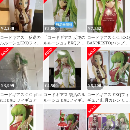
スト
2,230
5,000
7,362
¥
¥
¥
コードギアス 反逆の
「コードギアス 反逆の
コードギアス C.C. EXQ
ルルーシュEXQフィギ
ルルーシュ」EXQフィ
BANPRESTO(バンプレ
ュア〜紅月かれん〜 未
ギュアC.C.Pilot suit
スト) フィギュア
開封
3,999
4,500
5,200
¥
¥
¥
コードギアス C.C. pilot
コードギアス 復活のル
コードギアス EXQフィ
suit EXQ フィギュア
ルーシュ EXQフィギュ
ギュア 紅月カレン C.C.
ア ～C.C.～
2体セット