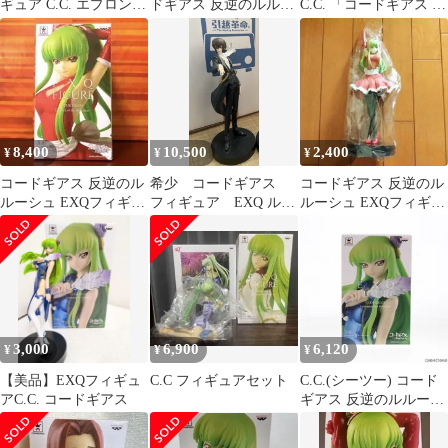
ギュア C.C. エプロン
ドギアス 反逆のルルー
C.C. 「コードギアス 反
style
シュ」 EXQフィギュア
逆のルルーシュ」 EXQ
セット
フィギュア～C.C. apron
style～
8,400
10,500
2,400
¥
¥
¥
コードギアス 反逆のル
希少 コードギアス
コードギアス 反逆のル
ルーシュ EXQフィギュ
フィギュア EXQ ルル
ルーシュ EXQフィギュ
ア C.C. apronstyle
ーシュ ランペルージ
ア C.C apron style
3,000
6,900
6,120
¥
¥
¥
【美品】EXQフィギュ
C.C フィギュアセット
C.C.(シーツー) コード
アC.C. コードギアス
ギアス 反逆のルルーシ
ュ EXQフィギュア プ
ライズ(38253) バンプレ