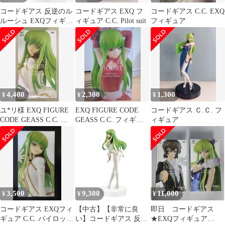
コードギアス 反逆のル
コードギアス EXQ フ
コードギアス C.C. EXQ
ルーシュ EXQフィギュ
ィギュア C.C. Pilot suit
フィギュア
ア
4,400
2,300
1,300
¥
¥
¥
ユ*リ様 EXQ FIGURE
EXQ FIGURE CODE
コードギアス Ｃ.Ｃ. フ
CODE GEASS C.C. パ
GEASS C.C. フィギュ
ィギュア
イロットスーツ
ア
3,500
9,300
11,000
¥
¥
¥
コードギアス EXQフィ
【中古】【非常に良
即日 コードギアス
ギュア C.C. パイロット
い】コードギアス 反逆
★EXQフィギュア