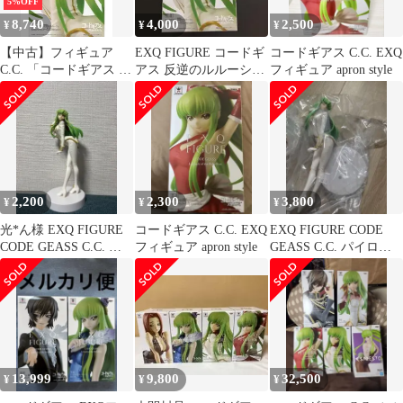
5%OFF
8,740
4,000
2,500
¥
¥
¥
【中古】フィギュア
EXQ FIGURE コードギ
コードギアス C.C. EXQ
C.C. 「コードギアス 反
アス 反逆のルルーシ
フィギュア apron style
逆のルルーシュ」 EXQ
ュ 箱傷あり
フィギュア～C.C.Pilot
suit～
2,200
2,300
3,800
¥
¥
¥
光*ん様 EXQ FIGURE
コードギアス C.C. EXQ
EXQ FIGURE CODE
CODE GEASS C.C. パ
フィギュア apron style
GEASS C.C. パイロッ
イロットスーツ
トスーツ
13,999
9,800
32,500
¥
¥
¥