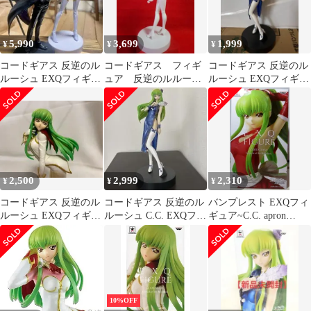
5,990
3,699
1,999
¥
¥
¥
コードギアス 反逆のル
コードギアス フィギ
コードギアス 反逆のル
ルーシュ EXQフィギュ
ュア 反逆のルルーシ
ルーシュ EXQフィギュ
ア 〜ルルーシュ・ラン
ュ C.C. EXQ
ア C.C. チャイナドレス
ペルージ〜
風
2,500
2,999
2,310
¥
¥
¥
コードギアス 反逆のル
コードギアス 反逆のル
バンプレスト EXQフィ
ルーシュ EXQフィギュ
ルーシュ C.C. EXQフィ
ギュア~C.C. apron
ア C.C. Pilot suit
ギュア チャイナ
style~ コードギアス 反
逆のルルーシュIII皇道
C.C.
10%OFF