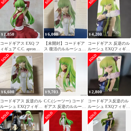
1,850
6,000
4,200
¥
¥
¥
コードギアス EXQ フ
【未開封】コードギア
コードギアス 反逆のル
ィギュア C.C. apron
ス 復活のルルーシュ
ルーシュ EXQフィギュ
style フィギュア
EXQフィギュア C.C.
ア C.C.
6,600
9,703
2,800
¥
¥
¥
コードギアス 反逆のル
C.C.(シーツー) コード
コードギアス反逆のル
ルーシュ EXQフィギュ
ギアス 反逆のルルーシ
ルーシュ EXQフィギュ
ア C.C. Pilot suit
ュ EXQフィギュア〜
ア〜C.C.〜
C.C. Pilot suit〜 プライ
ズ(38405) バンプレスト