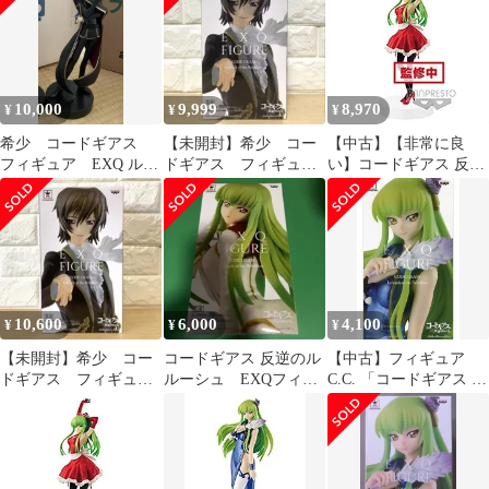
(プライズ) z2zed1b
10,000
9,999
8,970
¥
¥
¥
希少 コードギアス
【未開封】希少 コー
【中古】【非常に良
フィギュア EXQ ルル
ドギアス フィギュ
い】コードギアス 反逆
ーシュ ランペルー
ア EXQ ルルーシュ
のルルーシュ EXQフィ
ジ セット
ランペルージ
ギュア C.C. apron style
全1種
10,600
6,000
4,100
¥
¥
¥
【未開封】希少 コー
コードギアス 反逆のル
【中古】フィギュア
ドギアス フィギュ
ルーシュ EXQフィギ
C.C. 「コードギアス 反
ア EXQ ルルーシュ
ュア C.C.Pilot suit
逆のルルーシュ」 EXQ
ランペルージ 美品
フィギュア～C.C.～