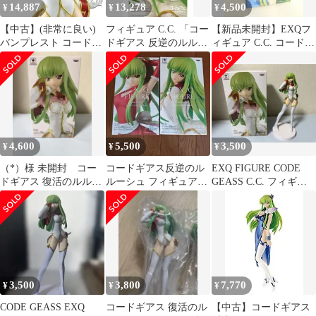
14,887
13,278
4,500
¥
¥
¥
【中古】(非常に良い)
フィギュア C.C. 「コー
【新品未開封】EXQフ
バンプレスト コードギ
ドギアス 反逆のルルー
ィギュア C.C. コードギ
アス 復活のルルーシュ
シュ」 EXQフィギュア
アス 反逆のルルーシュ
EXQフィギュア ～C.C.
～C.C.Pilot suit～【14日
～(プライズ)
以内発送】
4,600
5,500
3,500
¥
¥
¥
（*）様 未開封 コー
コードギアス反逆のル
EXQ FIGURE CODE
ドギアス 復活のルルー
ルーシュ フィギュア
GEASS C.C. フィギュ
シュ C.C. EXQフィギュ
C.C. 2種セット プライ
ア
ア
ズ
3,500
3,800
7,770
¥
¥
¥
CODE GEASS EXQ
コードギアス 復活のル
【中古】コードギアス