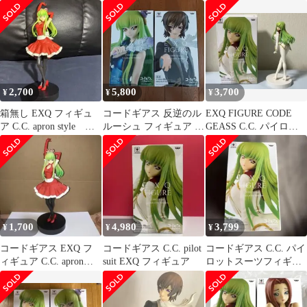
スーツ
のルルーシュ EXQフィ
★C.C. ルルーシュ 2体
ギュア～C.C.Pilot suit～
セット プライズ
C.C.(シーツー) (プライ
ズ) z2zed1b
2,700
5,800
3,700
¥
¥
¥
箱無し EXQ フィギュ
コードギアス 反逆のル
EXQ FIGURE CODE
ア C.C. apron style コ
ルーシュ フィギュア ル
GEASS C.C. パイロッ
ードギアス
ルーシュ C.C. セット
トスーツ
1,700
4,980
3,799
¥
¥
¥
コードギアス EXQ フ
コードギアス C.C. pilot
コードギアス C.C. パイ
ィギュア C.C. apron
suit EXQ フィギュア
ロットスーツフィギュ
style
ア