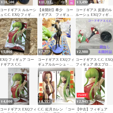
10,500
11,111
3,490
¥
¥
¥
コードギアス ルルーシ
【未開封】希少 コー
コードギアス 反逆のル
ュ C.C. EXQ フィギュ
ドギアス フィギュ
ルーシュ EXQフィギュ
ア
ア EXQ ルルーシュ
ア 紅月カレン
ランペルージ
5,000
7,777
2,980
¥
¥
¥
EXQ フィギュア コー
コードギアス EXQフィ
コードギアス C.C. EXQ
ドギアス C.C.
ギュアルルーシュ・ラ
フィギュア 赤エプロン
ンペルージ 台座カスタ
箱なし 未使用保管品
ム品
5%OFF
4,000
8,555
2,945
¥
¥
¥
コードギアス EXQフィ
C.C. 紅月カレン 「コー
【中古】フィギュア