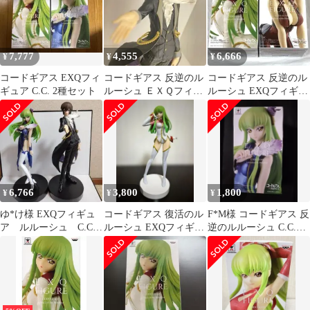
7,777
4,555
6,666
¥
¥
¥
コードギアス EXQフィ
コードギアス 反逆のル
コードギアス 反逆のル
ギュア C.C. 2種セット
ルーシュ ＥＸＱフィギ
ルーシュ EXQフィギュ
ュア ルルーシュ・ラ
ア 2種セット
ンペルージ
6,766
3,800
1,800
¥
¥
¥
ゆ*け様 EXQフィギュ
コードギアス 復活のル
F*M様 コードギアス 反
ア ルルーシュ C.C.
ルーシュ EXQフィギュ
逆のルルーシュ C.C.
まとめ売り
ア C.C.
EXQフィギュア