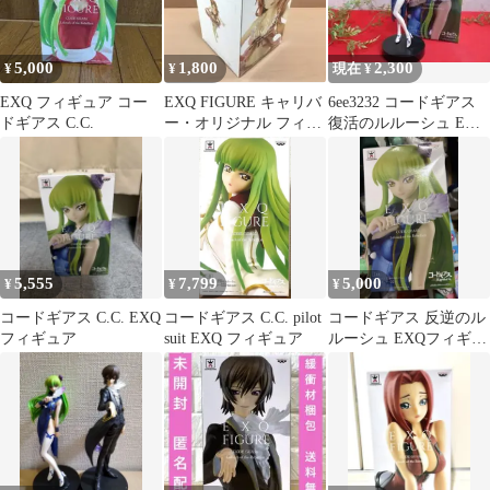
5,000
1,800
2,300
¥
¥
現在 ¥
EXQ フィギュア コー
EXQ FIGURE キャリバ
6ee3232 コードギアス
ドギアス C.C.
ー・オリジナル フィギ
復活のルルーシュ EXQ
ュア
フィギュア C.C.
5,555
7,799
5,000
¥
¥
¥
コードギアス C.C. EXQ
コードギアス C.C. pilot
コードギアス 反逆のル
フィギュア
suit EXQ フィギュア
ルーシュ EXQフィギュ
ア C.C.