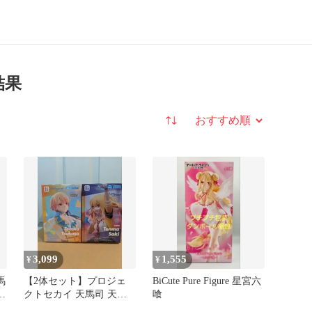
索結果
並び替え
3,099
1,555
¥
¥
馬
【2体セット】プロジェ
BiCute Pure Figure 星宮六
カ
クトセカイ 天馬司 天馬
喰
咲希 フィギュア