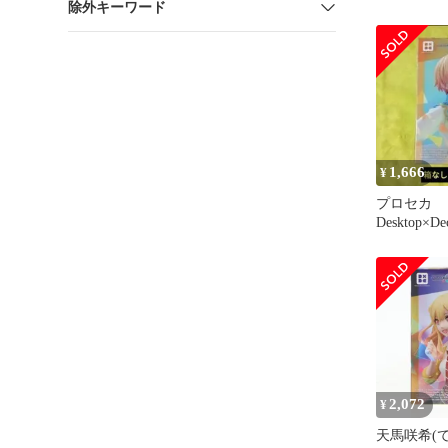
除外キーワード
1,666
¥
プロセカ
Desktop×Dec
Collectio
2,072
¥
天馬咲希(て