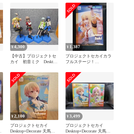
4,300
1,387
¥
¥
【中古】プロジェクトセ
プロジェクトセカイカラ
カイ 初音ミク Desktop
フルステージ！
decorate 星乃 望月 日
Desktop×Decorate 天馬咲
野森 天馬 4種セッ
希
ト フィギュア
2,100
3,499
¥
¥
プロジェクトセカイ
プロジェクトセカイ
馬
Desktop×Decorate 天馬司
Desktop×Decorate 天馬司