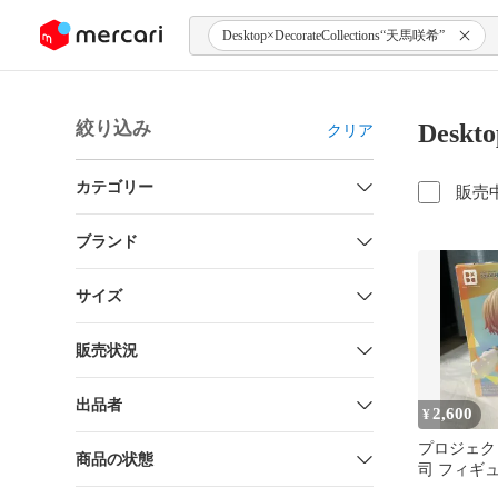
ンツにスキップ
Desktop×DecorateCollections“天馬咲希”
絞り込み
Deskt
クリア
カテゴリー
販売
ブランド
サイズ
販売状況
出品者
2,600
¥
プロジェク
商品の状態
司 フィギュア 
Decorate