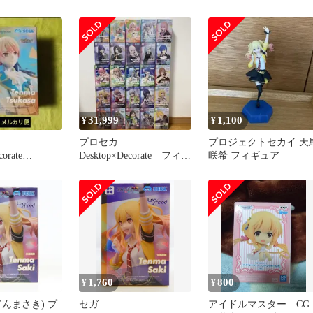
咲希
31,999
1,100
¥
¥
プロセカ
プロジェクトセカイ 天
orate
Desktop×Decorate フィギ
咲希 フィギュア
ns 天馬司
ュア まとめ売り 25点
セット
1,760
800
¥
¥
んまさき) プ
セガ
アイドルマスター CG