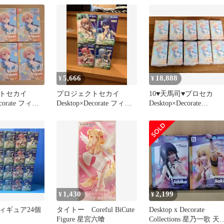
ラフルステージ!feat.初音
feat. 初音ミク」
ミク 天馬咲希
Desktop×Decorate
Collections“天馬咲希”
5,666
18,888
¥
¥
トセカイ
プロジェクトセカイ
10♥天馬司♥プロセカ
ecorate フィギ
Desktop×Decorate フィギ
Desktop×Decorate
司
ュア 新品未開封
Collections
1,430
2,199
¥
¥
ィギュア24個
タイトー Coreful BiCute
Desktop x Decorate
Figure 星宮六喰
Collections 星乃一歌 天