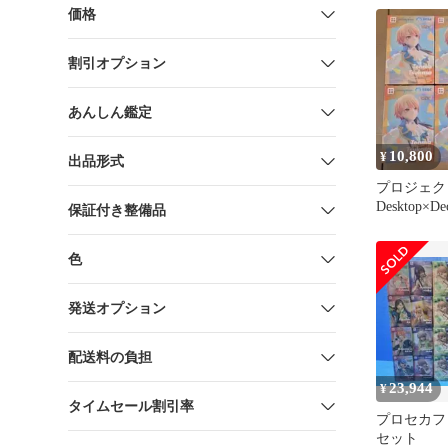
価格
割引オプション
あんしん鑑定
10,800
¥
出品形式
プロジェク
Desktop×D
保証付き整備品
ュア 天馬
色
発送オプション
配送料の負担
23,944
¥
タイムセール割引率
プロセカフ
セット