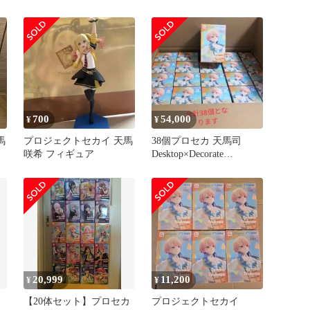
フィギュア
鳳えむ
700
54,000
¥
¥
馬
プロジェクトセカイ 天馬
38個プロセカ 天馬司
咲希 フィギュア
Desktop×Decorate
Collections
20,999
11,200
¥
¥
【20体セット】プロセカ
プロジェクトセカイ