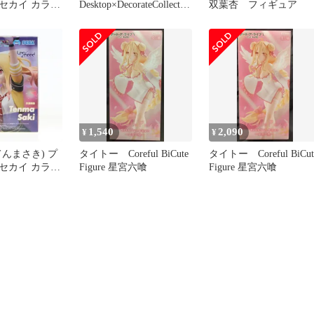
セカイ カラフ
Desktop×DecorateCollectio
双葉杏 フィギュア
feat. 初音ミ
ns プロジェクトセカイカ
Decorate
ラフルステージ!feat.初音
ons『天馬咲希』
ミク 天馬咲希
 プライズ
 セガ
1,540
2,090
¥
¥
んまさき) プ
タイトー Coreful BiCute
タイトー Coreful BiCut
セカイ カラフ
Figure 星宮六喰
Figure 星宮六喰
feat. 初音ミ
Decorate
ons『天馬咲希』
 プライズ
 セガ