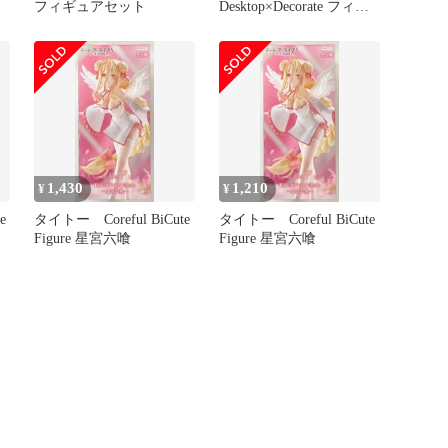
フィギュアセット
Desktop×Decorate フィギ
ュア 天馬司
1,430
1,210
¥
¥
e
タイトー Coreful BiCute
タイトー Coreful BiCute
Figure 星宮六喰
Figure 星宮六喰