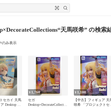
op×DecorateCollections“天馬咲希” の検
中のみ表示
1,760
1,100
¥
¥
トセカイ 天馬
セガ
【中古】フィギュア 天
Desktop x
Desktop×DecorateCollectio
咲希 「プロジェクトセ
ns プロジェクトセカイカ
イ カラフルステージ!