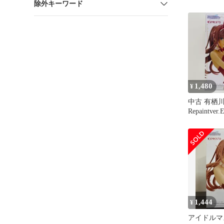
除外キーワード
and Stoc
Repaint ver.
1,480
¥
中古 有栖
Repaintver
Fascinationa
「アイドル
イニーカラ
1,444
¥
アイドルマ