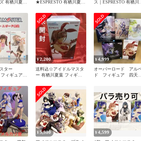
ズ 有栖川夏葉
★ESPRESTO 有栖川夏葉
ス｜ESPRESTO 有栖川
SPRESTO
フィギュア 2つセット★
葉【未開封品】
2,200
4,999
¥
¥
スター
送料込☆アイドルマスタ
オーバーロード アル
O フィギュア 3
ー 有栖川夏葉 フィギュ
ド フィギュア 四天
ア☆ESPRESTO☆未開封
シオン 有栖川夏葉 
谷霧子
5,980
4,599
¥
¥