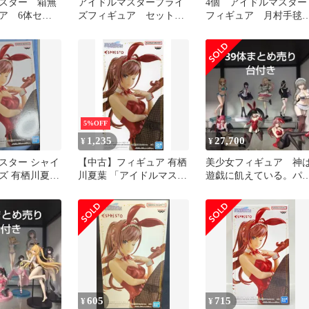
スター 箱無
アイドルマスタープライ
4個 アイドルマスター
ア 6体セッ
ズフィギュア セット
フィギュア 月村手
バニー
まとめ売り
有栖川夏葉 バニー 如
千早 水着
5%OFF
1,235
27,700
¥
¥
スター シャイ
【中古】フィギュア 有栖
美少女フィギュア 神
ズ 有栖川夏葉
川夏葉 「アイドルマスタ
遊戯に飢えている。パ
ー シャイニーカラーズ」
ル・ダイアモンド セ
ESPRESTO-Fascination
トまとめ売り
and Stockings-有栖川夏葉
Repaint ver.
605
715
¥
¥