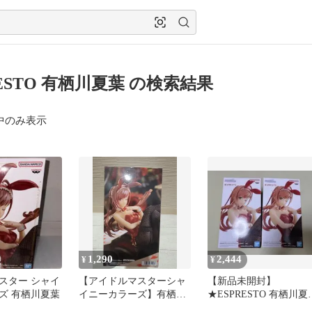
RESTO 有栖川夏葉 の検索結果
中のみ表示
1,290
2,444
¥
¥
スター シャイ
【アイドルマスターシャ
【新品未開封】
ズ 有栖川夏葉
イニーカラーズ】有栖川
★ESPRESTO 有栖川夏
夏葉 バニーフィギュア
フィギュア 2つセット