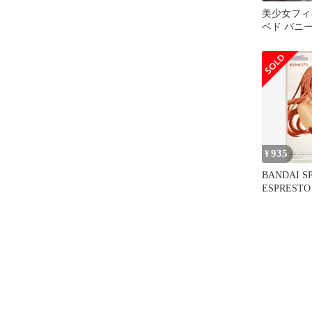
美少女フィ
ベド バニー
トまとめ売
935
¥
BANDAI SP
ESPRESTO F
and Stoc