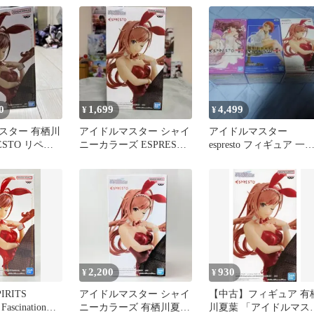
【未開封】
0
1,699
4,499
¥
¥
スター 有栖川
アイドルマスター シャイ
アイドルマスター
ESTO リペイ
ニーカラーズ ESPRESTO
espresto フィギュア 一
ギュア
有栖川夏葉 初期
瀬志希 北条加蓮 有栖川
夏葉
2,200
930
¥
¥
IRITS
アイドルマスター シャイ
【中古】フィギュア 有
ascination
ニーカラーズ 有栖川夏葉
川夏葉 「アイドルマス