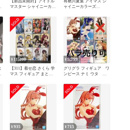
【新品未開封】アイドル
有栖川夏葉 アイマス シ
毬
マスター シャイニーカラ
ャイニーカラーズ
月
ーズ フィギュア 9種 セッ
ESPRESTO フィギュア
ト
11,200
5,799
¥
¥
は
【311】着せ恋 さくら 学
グリグラ フィギュア ワ
ー
マス フィギュア まとめ
ンピース ナミ ウタ ラ
ッ
売り 大量 まどマギ
ム 有栖川夏葉 如月千
早
935
715
¥
¥