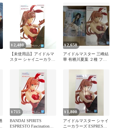
2,480
2,650
¥
¥
【未使用品】アイドルマ
アイドルマスター 三峰結
ノ
スター シャイニーカラー
華 有栖川夏葉 ２種 フィ
ズ ESPRESTO-Fascination
ギュア ESPRESTO 匿名
and Stockings-有栖川夏葉
Repaint ver.
715
1,800
¥
¥
栖
BANDAI SPIRITS
アイドルマスター シャイ
タ
ESPRESTO Fascination
ニーカラーズ ESPRESTO