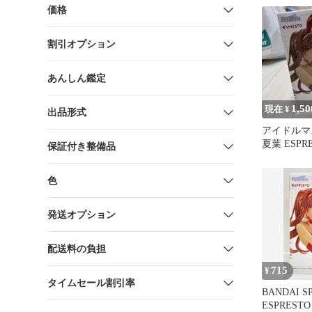
価格
割引オプション
あんしん鑑定
1,50
現在 ¥
出品形式
アイドルマ
夏葉 ESPR
保証付き整備品
ント フィ
色
発送オプション
配送料の負担
715
¥
タイムセール割引率
BANDAI SP
ESPRESTO F