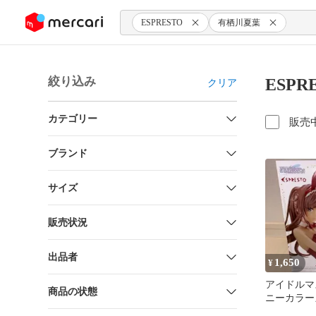
ンツにスキップ
ESPRESTO
有栖川夏葉
絞り込み
ESP
クリア
カテゴリー
販売
ブランド
サイズ
販売状況
出品者
1,650
¥
アイドルマ
商品の状態
ニーカラー