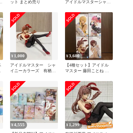
夏
ット まとめ売り
アイドルマスターシャイ
ニーカラーズ ESPRESTO
fascination and Stockings
有栖川 夏葉
1,000
3,600
¥
¥
ベ
アイドルマスター シャ
【4種セット】アイドル
王
イニーカラーズ 有栖川
マスター 藤田ことね 城
幽
夏葉 フィギュア
ケ崎美嘉 樋口円香 有栖
川夏葉
4,555
1,299
¥
¥