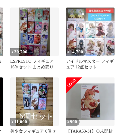
」
and Stockings 有栖川夏葉
有栖川夏葉
葉
30,700
14,700
¥
¥
め
ESPRESTO フィギュア
アイドルマスター フィギ
イ
16体セット まとめ売り
ュア 12点セット
崎
11,000
900
¥
¥
マ
美少女フィギュア 6個セ
【TAKA53‐31】◇未開封