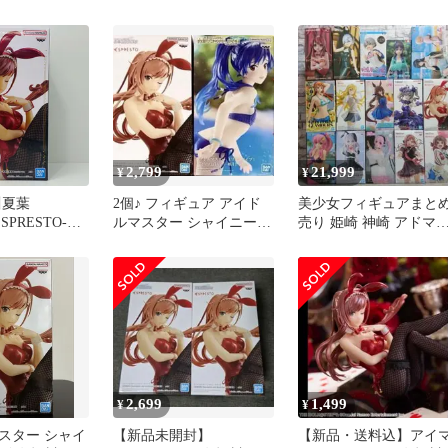
kings 有栖川夏葉
ESPRESTO フィギュア
ー シャイニーカラーズ
ESPRESTO-Fascination
and Stockings-有栖川夏
2,799
21,999
¥
¥
川夏葉
2個♪ フィギュア アイド
美少女フィギュアまと
.ESPRESTO-
ルマスター シャイニーか
売り 姫崎 神崎 アドマ
ndStockings-
ラーズ 有栖川夏葉 如月
ヤベガ そに子 食蜂 宇
マスターシャ
千早
猫猫
ーズ」
2,699
1,499
¥
¥
スター シャイ
【新品未開封】
【新品・送料込】アイ