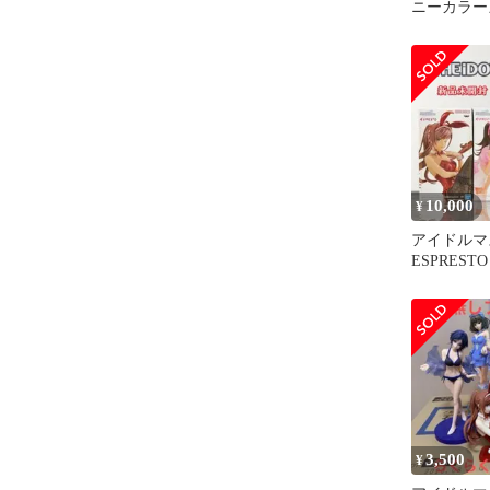
ニーカラー
フィギュア E
10,000
¥
アイドルマ
ESPREST
体セット
3,500
¥