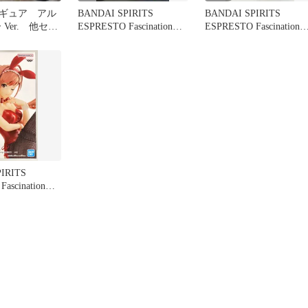
ギュア アル
BANDAI SPIRITS
BANDAI SPIRITS
 Ver. 他セッ
ESPRESTO Fascination
ESPRESTO Fascination
り
and Stockings 有栖川夏葉
and Stockings 有栖川夏
Repaint ver.
Repaint ver.
IRITS
ascination
kings 有栖川夏葉