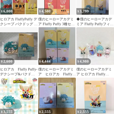
6,000
4,500
3,799
¥
¥
¥
ヒロアカ FluffyPuffy デ
僕のヒーローアカデミ
◆僕のヒーローアカデ
クシープ バクドッグ オ
ア Fluffy Puffy 3種セッ
ミア Fluffy Puffyフィギ
ールマイゴート 3種
ト
ュア 3種セット
2,600
4,444
4,980
¥
¥
¥
ヒロアカ Fluffy Puffy-
僕のヒーローアカデミ
僕のヒーローアカデミ
デクシープ&バクドッ
ア ヒロアカ Fluffy
ア ヒロアカ Fluffy
グ-II【デクシープ】
Puffy フィギュア 4種
Puffy フィギュア 4種
3,555
2,555
2,555
¥
¥
¥