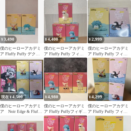
キャット＆オチャネコ
シープ バクドッグ
のヒーローアカデミ
フラッフィーパフィー
ア」 Fluffy Puffy ～デ
クシープ＆バクドッグ
～ 未開封品
3,490
4,400
2,999
¥
¥
¥
僕のヒーローアカデミ
僕のヒーローアカデミ
僕のヒーローアカデミ
ア Fluffy Puffy デクシ
ア Fluffy Puffy フィギ
ア Fluffy Puffy フィギ
ープ＆バクドッグ 全2
ュア ３種セット
ュアセット
種
4,500
4,980
4,299
現在 ¥
¥
¥
僕のヒーローアカデミ
僕のヒーローアカデミ
僕のヒーローアカデミ
ア Noir Edge & Fluffy
ア Fluffy Puffyフィギュ
ア Fluffy Puffy フィギ
Puffy
ア 3種セット
ュア 4種セット