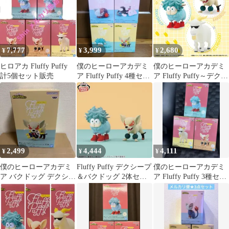
7,777
3,999
2,680
¥
¥
¥
ヒロアカ Fluffy Puffy
僕のヒーローアカデミ
僕のヒーローアカデミ
計5個セット販売
ア Fluffy Puffy 4種セッ
ア Fluffy Puffy～デクシ
ト
ープ＆バクドッグ＆オ
ールマイゴート～全3種
展開
2,499
4,444
4,111
¥
¥
¥
僕のヒーローアカデミ
Fluffy Puffy デクシープ
僕のヒーローアカデミ
ア バクドッグ デクシー
＆バクドッグ 2体セッ
ア Fluffy Puffy 3種セッ
プ Fluffy Puffy
ト
ト