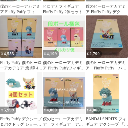
僕のヒーローアカデミ
ヒロアカフィギュア
僕のヒーローアカデミ
ア Fluffy Puffy フィギ
Fluffy Puffy 2体セット
ア Fluffy Puffy デクシ
ュア 爆豪 緑屋
ープ＆バクドッグ Ⅱ
4,555
4,199
2,799
¥
¥
¥
Fluffy Puffy 僕のヒーロ
僕のヒーローアカデミ
僕のヒーローアカデミ
ーアカデミア 第1弾 4体
ア Fluffy Puffyフィギュ
ア Fluffy Puffy バク
セット
ア 3種3体セット
ドッグ Ⅱ
5,999
4,000
4,000
¥
¥
¥
Fluffy Puffy デクシープ
僕のヒーローアカデミ
BANDAI SPIRITS フィ
＆バクドッグ ショート
ア フィギュア デク
ギュア デクシープ 「僕