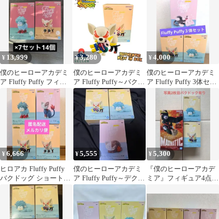
期 フラッフィー
13,999
3,280
4,000
¥
¥
¥
僕のヒーローアカデミ
僕のヒーローアカデミ
僕のヒーローアカデミ
ア Fluffy Puffy フィギ
ア Fluffy Puffy～バクド
ア Fluffy Puffy 3体セッ
ュア 14個
ッグⅡ
ト
6,666
5,555
5,300
¥
¥
¥
ヒロアカ Fluffy Puffy
僕のヒーローアカデミ
『僕のヒーローアカデ
バクドッグ ショートキ
ア Fluffy Puffy～デクシ
ミア』フィギュア4点セ
ャット デクシープ
ープ＆バクドッグ～Ⅱ
ット(写真2枚目バクド
ック2種目有り)