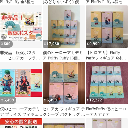
FluffyPuffy 全8種セッ
(みどりやいずく) 僕の
ア Fluffy Puffy 4個セッ
ト ⏦゜♥
ヒーローアカデミア
ト
Fluffy Puffy〜デクシー
プ&バクドッグ〜II フ
ィギュア プライズ
(2802492) バンプレスト
600
17,980
9,999
¥
¥
¥
非売品 販促ポスタ
僕のヒーローアカデミ
【ヒロアカ】Fluffy
ー ヒロアカ フラッ
ア Fulffy Puffy 13個セ
Puffyフィギュア 6体セ
フィーパフィー デク
ット
ット
シープ&バクドッグII
5,499
6,499
12,222
¥
¥
¥
僕のヒーローアカデミ
ヒロアカ フィギュア デ
FluffyPuffy 僕のヒーロ
ア プライズ フィギュア
クシープ バクドッグ シ
ーアカデミア
まとめ
ョートキャット オチャ
ネコ