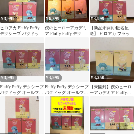
3,999
6,399
3,999
¥
¥
¥
ヒロアカ Fluffy Puffy
僕のヒーローアカデミ
【新品未開封/匿名配
デクシープ バクドッグ
ア Fluffy Puffy デクシ
送】 ヒロアカ フラッフ
オールマイゴート
ープ バグドッグ
ィーパフィー フィギュ
ア 全3種
3,999
3,999
3,250
¥
¥
¥
Fluffy Puffy デクシープ
Fluffy Puffy デクシープ
【未開封】僕のヒーロ
バクドッグ オールマイ
バクドッグ オールマイ
ーアカデミア Fluffy
ゴート 3体セット
ゴート
Puffy 2体セット