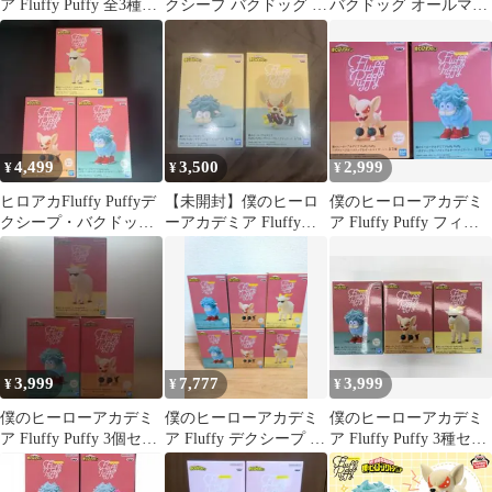
ア Fluffy Puffy 全3種セ
クシープ バクドッグ オ
バクドッグ オールマイ
ット
ールマイゴート
ゴート 3種セット
4,499
3,500
2,999
¥
¥
¥
ヒロアカFluffy Puffyデ
【未開封】僕のヒーロ
僕のヒーローアカデミ
クシープ・バクドッ
ーアカデミア Fluffy
ア Fluffy Puffy フィギ
グ・オールマイゴート
Puffy 2体セット
ュアセット
3,999
7,777
3,999
¥
¥
¥
僕のヒーローアカデミ
僕のヒーローアカデミ
僕のヒーローアカデミ
ア Fluffy Puffy 3個セッ
ア Fluffy デクシープ バ
ア Fluffy Puffy 3種セッ
ト
クドッグ オールマイゴ
ト
ート