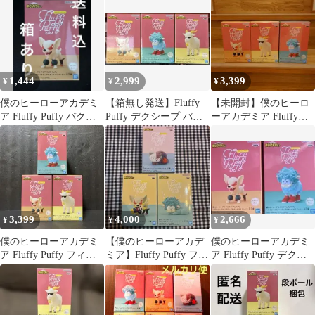
1,444
2,999
3,399
¥
¥
¥
僕のヒーローアカデミ
【箱無し発送】Fluffy
【未開封】僕のヒーロ
ア Fluffy Puffy バクド
Puffy デクシープ バク
ーアカデミア Fluffy
ッグ フィギュア
ドッグ オールマイゴー
Puffy 3体セット
ト
3,399
4,000
2,666
¥
¥
¥
僕のヒーローアカデミ
【僕のヒーローアカデ
僕のヒーローアカデミ
ア Fluffy Puffy フィギ
ミア】Fluffy Puffy フィ
ア Fluffy Puffy デクシ
ュア 全3種コンプ
ギュア 3体セット
ープ バクドッグ