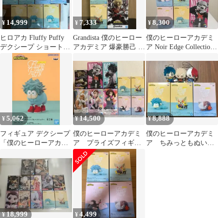
14,999
7,333
8,300
¥
¥
¥
ヒロアカ Fluffy Puffy
Grandista 僕のヒーロー
僕のヒーローアカデミ
デクシープ ショートキ
アカデミア 爆豪勝己 バ
ア Noir Edge Collection
ャッ 13体セット
クドッグⅡ Fluffy
トガヒミコ
5,062
14,500
8,888
¥
¥
¥
フィギュア デクシープ
僕のヒーローアカデミ
僕のヒーローアカデミ
「僕のヒーローアカデ
ア プライズフィギュ
ア ちみっともぬい
ミア」 Fluffy Puffy ～
ア 10点セット
フラッフィー フィギ
デクシープ&バクドッ
ュア 6点セット
グ～【10日以内発送】
18,999
4,499
¥
¥