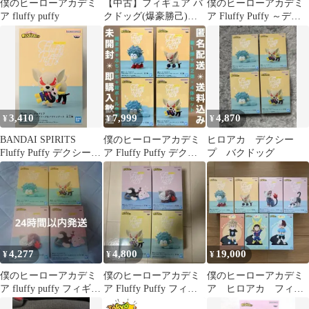
僕のヒーローアカデミ
【中古】フィギュア バ
僕のヒーローアカデミ
ア fluffy puffy
クドッグ(爆豪勝己)
ア Fluffy Puffy ～デク
「僕のヒーローアカデ
シープ＆バクドッグ～
ミア」 Fluffy Puffy～デ
Ⅱ
クシープ＆バクドッグ
～II
3,410
7,999
4,870
¥
¥
¥
BANDAI SPIRITS
僕のヒーローアカデミ
ヒロアカ デクシー
Fluffy Puffy デクシープ
ア Fluffy Puffy デクシ
プ バクドッグ
&バクドッグ II バクド
ープ バクドッグ Ⅰ Ⅱ
ッグ B
4,277
4,800
19,000
¥
¥
¥
僕のヒーローアカデミ
僕のヒーローアカデミ
僕のヒーローアカデミ
ア fluffy puffy フィギュ
ア Fluffy Puffy フィギ
ア ヒロアカ フィギ
ア 4個セット
ュア 4種セット
ュア ちあぴこ 幼少