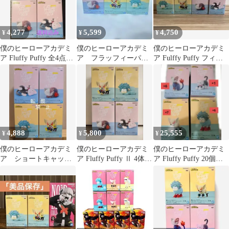
4,277
5,599
4,750
¥
¥
¥
僕のヒーローアカデミ
僕のヒーローアカデミ
僕のヒーローアカデミ
ア Fluffy Puffy 全4点セ
ア フラッフィーパフ
ア Fulffy Puffy フィギ
ット
ィーIIセット
ュア コンプ4種セット
4,888
5,800
25,555
¥
¥
¥
僕のヒーローアカデミ
僕のヒーローアカデミ
僕のヒーローアカデミ
ア ショートキャッ
ア Fluffy Puffy Ⅱ 4体セ
ア Fluffy Puffy 20個セ
ト オチャネコ デク
ット
ット
シープ バクドッグ