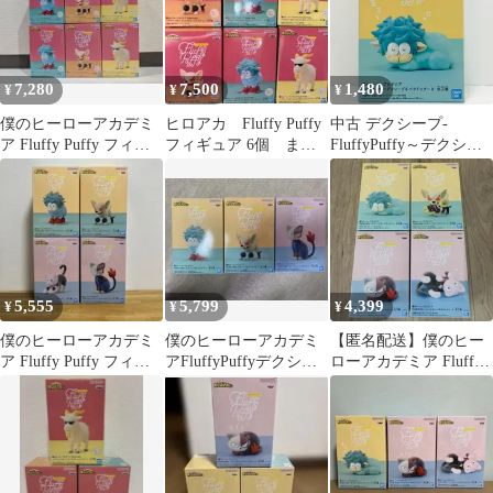
7,280
7,500
1,480
¥
¥
¥
僕のヒーローアカデミ
ヒロアカ Fluffy Puffy
中古 デクシープ-
ア Fluffy Puffy フィギ
フィギュア 6個 まと
FluffyPuffy～デクシー
ュア 3種6体セット
め売り
プ&バクドッグ～
Ⅱ「僕のヒーローアカ
デミア」
5,555
5,799
4,399
¥
¥
¥
僕のヒーローアカデミ
僕のヒーローアカデミ
【匿名配送】僕のヒー
ア Fluffy Puffy フィギ
アFluffyPuffyデクシー
ローアカデミア Fluffy
ュア 4種セット
プバクドッグショート
Puffy 4種セット
キャット