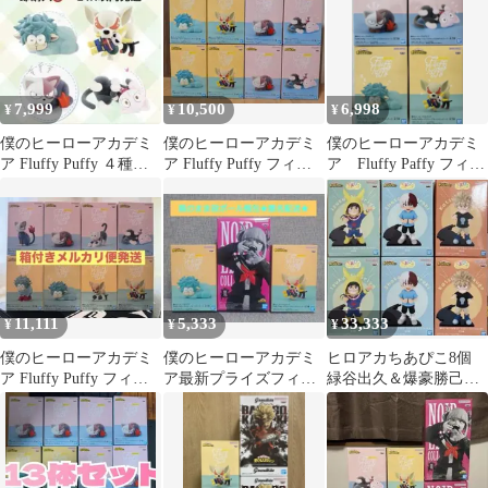
7,999
10,500
6,998
¥
¥
¥
僕のヒーローアカデミ
僕のヒーローアカデミ
僕のヒーローアカデミ
ア Fluffy Puffy ４種セ
ア Fluffy Puffy フィギ
ア Fluffy Paffy フィギ
ット 新品未開封 ②
ュア 4種8個セット
ュア 4種セット
11,111
5,333
33,333
¥
¥
¥
僕のヒーローアカデミ
僕のヒーローアカデミ
ヒロアカちあぴこ8個
ア Fluffy Puffy フィギ
ア最新プライズフィギ
緑谷出久＆爆豪勝己＆
ュア 8種コンプセット
ュア3点セット
轟焦凍FluffyPuffy8個セ
ット