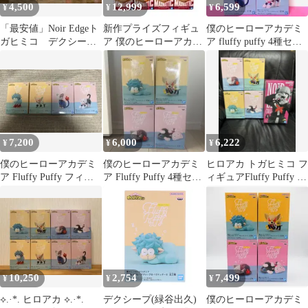
4,500
12,999
6,599
¥
¥
¥
「最安値」Noir Edgeト
新作プライズフィギュ
僕のヒーローアカデミ
ガヒミコ デクシープ
ア 僕のヒーローアカデ
ア fluffy puffy 4種セッ
&バクドッグ 3体セッ
ミア【10体セット】
ト
ト
7,200
6,000
6,222
¥
¥
¥
僕のヒーローアカデミ
僕のヒーローアカデミ
ヒロアカ トガヒミコ フ
ア Fluffy Puffy フィギ
ア Fluffy Puffy 4種セッ
ィギュアFluffy Puffy 4
ュアセット ヒロアカ
ト
種 セット
10,250
2,754
7,499
¥
¥
¥
⟡.·*. ヒロアカ ⟡.·*.
デクシープ(緑谷出久)
僕のヒーローアカデミ