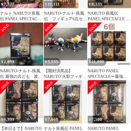
7,777
11,111
8,333
¥
¥
¥
ナルト NARUTO 疾風
NARUTO-ナルト-疾風
NARUTO 疾風伝
伝 PANEL SPECTACLE
伝 フィギュア6点セッ
PANEL SPECTACLE 最
フィギュア 4種
ト（最強の兵ども+火影
強の兵ども 4点セット
岩）
2,099
5,555
11,999
¥
¥
¥
NARUTO-ナルト-疾風
【開封済美品】
NARUTO PANEL
伝 最強の兵ども 波風
NARUTO 火影フィギュ
SPECTACLE〜最強の
ミナト
ア 4点セット 初代〜
兵ども〜 波風ミナト
四代目 穢土転生
6,999
7,666
7,500
¥
¥
¥
【本日まで】NARUTO
ナルト疾風伝 PANEL
NARUTO PANEL