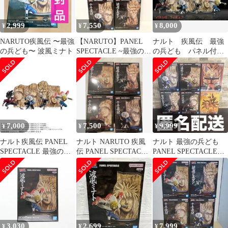
2,999
7,550
8,000
¥
¥
¥
NARUTO疾風伝 〜最強
【NARUTO】PANEL
ナルト 疾風伝 最強
の兵ども〜 波風ミナト
SPECTACLE ~最強の兵
の兵ども パネル付フ
ども~ ４種セット
ィギュア 火影四種セ
ット
7,000
7,500
9,999
¥
¥
¥
ナルト疾風伝 PANEL
ナルト NARUTO 疾風
ナルト 最強の兵ども
SPECTACLE 最強の兵
伝 PANEL SPECTACLE
PANEL SPECTACLE
ども
フィギュア 4種
NARUTO フィギュア
3,030
2,699
7,999
¥
¥
¥