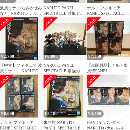
波風ミナト(なみかぜみ
NARUTO PANEL
ナルト フィギュア
なと) NARUTO-ナルト-
SPECTACLE 波風ミナ
PANEL SPECTACLE 最
疾風伝 PANEL
ト 最強の兵ども
強の兵ども 4種セット
SPECTACLE 〜最強の
兵ども〜 波風ミナト フ
ィギュア プライズ
(2715042) バンプレスト
2,700
6,000
7,350
¥
¥
¥
【中古】フィギュア 波
NARUTO PANEL
【未開封品】ナルト疾
風ミナト 「NARUTO-
SPECTACLE 最強の兵
風伝PANEL
ナルト- 疾風伝」
ども4種セット箱有り
SPECTACLE 火影フィ
PANEL SPECTACLE ～
ギュア4体セット
最強の兵ども～ 波風ミ
ナト
8,000
3,180
3,400
¥
¥
¥
ナルト フィギュア
未開封 NARUTO
BANDAI バンダイ
PANEL SPECTACLE 最
PANEL SPECTACLE 最
NARUTO -ナルト- 4点