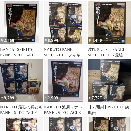
第七班 三竦み
波風ミナト フィギュ
ト 最強の兵ども
ア ①
2,860
8,999
3,480
¥
¥
¥
BANDAI SPIRITS
NARUTO PANEL
波風ミナト PANEL
PANEL SPECTACLE 最
SPECTACLE フィギュ
SPECTACLE～最強の
強の兵ども 波風ミナト
ア 4体セット
兵ども～波風ミナト
9,799
2,999
7,777
¥
¥
¥
NARUTO 最強の兵ども
NARUTO 波風ミナト
【未開封】NARUTO疾
PANEL SPECTACLE フ
PANEL SPECTACLE フ
風伝
ィグラフ 火影岩
ィギュア
PANELSPECTACLE～
最強の兵ども～ 3種