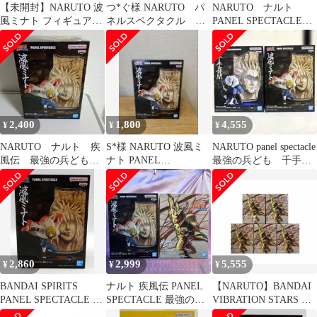
【未開封】NARUTO 波
つ*ぐ様 NARUTO パ
NARUTO ナルト
風ミナト フィギュア
ネルスペクタクル 最
PANEL SPECTACLE
PANEL SPECTACLE
強の兵ども 火影 フ
波風ミナト フィギュ
ィギュア 全4
ア
2,400
1,800
4,555
¥
¥
¥
NARUTO ナルト 疾
S*様 NARUTO 波風ミ
NARUTO panel spectacle
風伝 最強の兵ども
ナト PANEL
最強の兵ども 千手扉
波風ミナト
SPECTACLE フィギュ
間 波風ミナト
ア
2,860
2,999
5,555
¥
¥
¥
BANDAI SPIRITS
ナルト 疾風伝 PANEL
【NARUTO】BANDAI
PANEL SPECTACLE 最
SPECTACLE 最強の兵
VIBRATION STARS 波
強の兵ども 波風ミナト
ども 波風ミナト 他
風ミナト