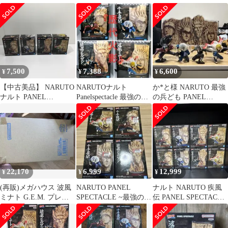
強の兵ども 4種セット
強の兵ども 波風ミナト
（3種）セット
PANEL SPECTACLE～
最強の兵ども～千手扉
間 猿飛ヒルゼン 波風ミ
ナト
7,500
7,388
6,600
¥
¥
¥
【中古美品】 NARUTO
NARUTOナルト
か*と様 NARUTO 最強
ナルト PANEL
Panelspectacle 最強の兵
の兵ども PANEL
SPECTACLE 最強の兵
ども4種セット開封済
SPECTACLE 4体セット
ども 千手柱間 千手扉間
猿飛ヒルゼン 波風ミナ
ト 4体セット 火影岩パ
ネル プライズ品 未開封
【051-260621-ti-01-
tag】
22,170
6,999
12,999
¥
¥
¥
(再販)メガハウス 波風
NARUTO PANEL
ナルト NARUTO 疾風
ミナト G.E.M. プレバ
SPECTACLE ~最強の兵
伝 PANEL SPECTACLE
ン限定 NARUTO-ナル
ども~ 4種フルセット
フィギュア 4種
ト- 疾風伝