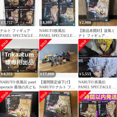
7,777
8,999
2,980
¥
¥
¥
ナルト フィギュア
NARUTO疾風伝
【新品未開封】波風ミ
PANEL SPECTACLE 最
PANEL SPECTACLE
ナト フィギュア
強の兵ども 4種セット
フィギュア 4点セット
NARUTO -ナルト-
PANEL SP
4,351
17,000
5,555
¥
¥
¥
NARUTO 疾風伝 panel
【週間限定値下げ】
NARUTO 疾風伝
spectacle 最強の兵ども
NARUTO ナルト フィ
PANEL SPECTACLE フ
ギュア 19点まとめ売り
ィギュア 2種セット