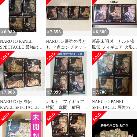
6,980
7,555
6,680
¥
¥
¥
NARUTO PANEL
NARUTO 最強の兵ど
新品未開封 ナルト疾
SPECTACLE 最強の兵
も 4点コンプセット
風伝 フィギュア 火影 4
ども
種セット ミナト ヒ
ルゼン 扉間
7,888
7,999
7,700
¥
¥
¥
NARUTO 疾風伝
ナルト フィギュア
NARUTO PANEL
PANEL SPECTACLE 最
柱間 扉間 猿飛 ミ
SPECTACLE 最強の兵
強の兵ども 4点セット
ナト 最強の兵ども
ども
パネルスペクタクル