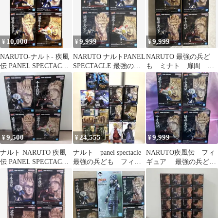
10,000
9,999
9,999
¥
¥
¥
NARUTO-ナルト- 疾風
NARUTO ナルトPANEL
NARUTO 最強の兵ど
伝 PANEL SPECTACLE
SPECTACLE 最強の兵
も ミナト 扉間 柱
～最強の兵ども～
ども 4種セット
間 3代目 猿飛ヒルゼ
ン 未開封
9,500
24,555
9,999
¥
¥
¥
ナルト NARUTO 疾風
ナルト panel spectacle
NARUTO疾風伝 フィ
伝 PANEL SPECTACLE
最強の兵ども フィグ
ギュア 最強の兵ど
フィギュア 4種
ライフ 忍界造形列伝
も 4点セット