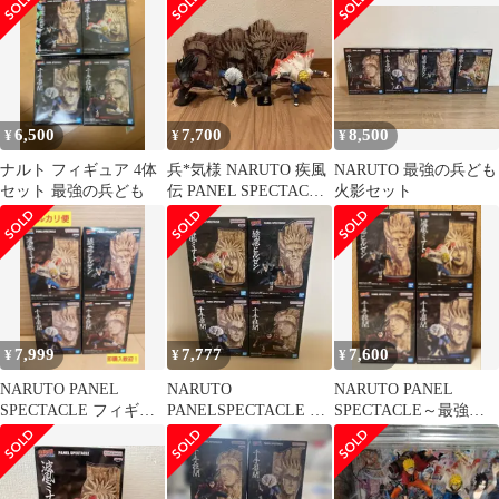
6,500
7,700
8,500
¥
¥
¥
ナルト フィギュア 4体
兵*気様 NARUTO 疾風
NARUTO 最強の兵ども
セット 最強の兵ども
伝 PANEL SPECTACLE
火影セット
最強の兵ども フィ
7,999
7,777
7,600
¥
¥
¥
NARUTO PANEL
NARUTO
NARUTO PANEL
SPECTACLE フィギュ
PANELSPECTACLE ・
SPECTACLE～最強の
ア 4種セット
フィグライフフィギュ
兵ども～ ４種
ア 4体セット