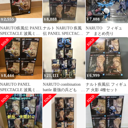
2,555
8,888
7,888
¥
¥
¥
NARUTO疾風伝 PANEL
ナルト NARUTO 疾風
NARUTO フィギュ
SPECTACLE 波風ミナ
伝 PANEL SPECTACLE
ア まとめ売り
ト フィギュア
フィギュア 4種
8,444
21,111
6,999
¥
¥
¥
NARUTO PANEL
NARUTO combination
ナルト疾風伝 フィギュ
SPECTACLE 波風ミナ
battle 最強の兵ども フ
ア 火影 4種セット
ト4体セット
ィグライフ