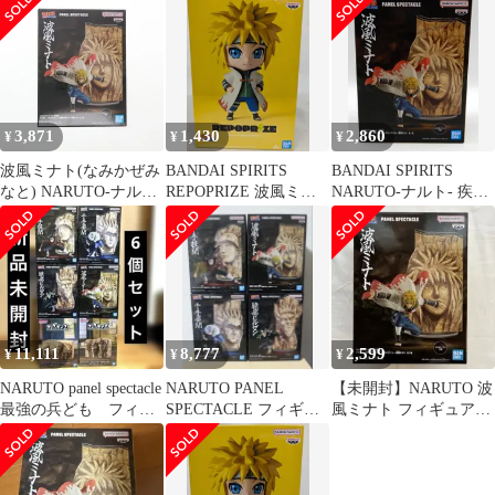
3,871
1,430
2,860
¥
¥
¥
波風ミナト(なみかぜみ
BANDAI SPIRITS
BANDAI SPIRITS
なと) NARUTO-ナルト-
REPOPRIZE 波風ミナ
NARUTO-ナルト- 疾風
疾風伝 PANEL
ト
伝 PANEL SPECTACLE
SPECTACLE 〜最強の
最強の兵ども 波風ミナ
兵ども〜 波風ミナト フ
ト
ィギュア プライズ
(2715042) バンプレスト
11,111
8,777
2,599
¥
¥
¥
NARUTO panel spectacle
NARUTO PANEL
【未開封】NARUTO 波
最強の兵ども フィグ
SPECTACLE フィギュ
風ミナト フィギュア
ライフ 火影岩
ア 未開封 4種セット
PANEL SPECTACLE