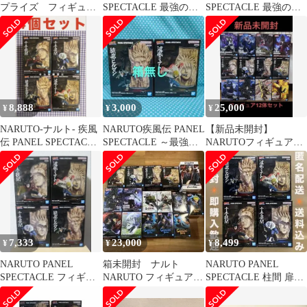
プライズ フィギュ
SPECTACLE 最強の兵
SPECTACLE 最強の兵
ア 最強の兵ども 4点
ども
ども
セット
8,888
3,000
25,000
¥
¥
¥
NARUTO-ナルト- 疾風
NARUTO疾風伝 PANEL
【新品未開封】
伝 PANEL SPECTACLE
SPECTACLE ～最強の
NARUTOフィギュア
4個セット
兵ども～ 箱無し
12体セット
7,333
23,000
8,499
¥
¥
¥
NARUTO PANEL
箱未開封 ナルト
NARUTO PANEL
SPECTACLE フィギュ
NARUTO フィギュアセ
SPECTACLE 柱間 扉間
ア 4種セット
ット
ヒルゼン ミナト