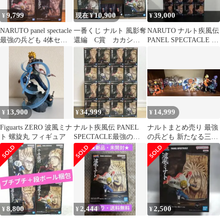
9,799
10,900
39,000
¥
現在 ¥
¥
NARUTO panel spectacle
一番くじ ナルト 風影奪
NARUTO ナルト疾風伝
最強の兵ども 4体セッ
還編 C賞 カカシ
PANEL SPECTACLE 最
ト
最強の兵ども フィギ
強の兵ども 20個
ュア セット
13,900
34,999
14,999
¥
¥
¥
Figuarts ZERO 波風ミナ
ナルト疾風伝 PANEL
ナルトまとめ売り 最強
ト 螺旋丸 フィギュア
SPECTACLE最強の兵
の兵ども 新たなる三竦
ども フィギュア まとめ
み 20周年記念衣装 時を
売り
越えた出陣
8,800
2,444
2,500
¥
¥
¥