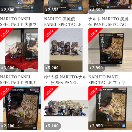
2,300
2,555
4,399
¥
¥
¥
NARUTO PANEL
NARUTO 疾風伝
ナルト NARUTO 疾風
SPECTACLE 火影フィ
PANEL SPECTACLE 波
伝 PANEL SPECTACLE
ギュア 波風ミナト
風ミナト
フィギュア2種セット
3,000
5,200
2,999
¥
¥
¥
NARUTO PANEL
ゆ*う様 NARUTO-ナル
NARUTO PANEL
SPECTACLE 波風ミナ
ト- 疾風伝 PANEL
SPECTACLE フィギュ
ト 猿飛ヒルゼン セット
SPECTACLE～最強の
ア 火影 波風ミナト
2,200
5,100
2,950
¥
¥
¥