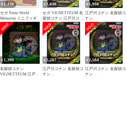
1,430
1,430
1,990
¥
¥
¥
セガ Petite World
セガ VIGNETTEUM 名
江戸川コナン 名探偵コ
Memories ミニフィギュ
探偵コナン 江戸川コナ
ナン
ア 名探偵コナン 江戸川
ン ~小さくなった名探
VIGNETTEUM『江戸
コナン
偵~
川コナン』〜小さくな
った名探偵〜 フィギュ
ア プライズ(1123136)
セガ
1,399
2,287
2,584
¥
¥
¥
名探偵コナン
江戸川コナン 名探偵コ
江戸川コナン 名探偵コ
VIGNETTEUM 江戸川
ナン
ナン
コナン 小さくなった名
VIGNETTEUM『江戸
VIGNETTEUM『江戸
探偵
川コナン』〜小さくな
川コナン』〜小さくな
った名探偵〜 フィギュ
った名探偵〜 フィギュ
ア プライズ(1123136)
ア プライズ(1123136)
セガ
セガ