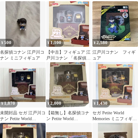
ィギュア江戸川コナン
ア 江戸川コナン
ア 江戸川コナン
&灰原哀
500
1,100
2,580
¥
¥
¥
名探偵コナン 江戸川コ
【中古】フィギュア 江
江戸川コナン フィギ
ナン ミニフィギュア
戸川コナン 「名探偵コ
ュア
ナン」 Petite World
Memories ミニフィギュ
ア“江戸川コナン”(EX)
1,870
2,000
1,430
¥
¥
¥
未開封品 セガ 江戸川コ
【箱無し】名探偵コナ
セガ Petite World
ナン Petite World
ン Petite World
Memories ミニフィギュ
Memories ミニフィギュ
Memories 江戸川コナン
ア 名探偵コナン 江戸川
ア 名探偵コナン
コナン