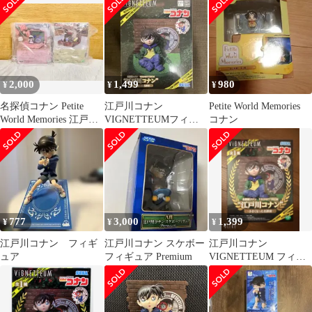
新品未開封
川コナン』〜小さくな
った名探偵〜 フィギュ
ア プライズ(1123136)
セガ
2,000
1,499
980
¥
¥
¥
名探偵コナン Petite
江戸川コナン
Petite World Memories
World Memories 江戸川
VIGNETTEUMフィギ
コナン
コナン 毛利蘭
ュア
777
3,000
1,399
¥
¥
¥
江戸川コナン フィギ
江戸川コナン スケボー
江戸川コナン
ュア
フィギュア Premium
VIGNETTEUM フィギ
ュア