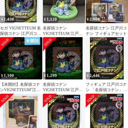
1,430
1,120
2,000
¥
¥
¥
セガ VIGNETTEUM 名
名探偵コナン
名探偵コナン 江戸川コ
探偵コナン 江戸川コナ
VIGNETTEUM 江戸川
ナン フィギュアセット
ン ~小さくなった名探
コナン フィギュア
偵~
1,100
1,299
2,446
¥
¥
¥
【未開封】名探偵コナ
名探偵コナン
フィギュア 江戸川コナ
ンVIGNETTEUM“江戸
VIGNETTEUM 江戸川
ン 「名探偵コナン」
川コナン”～小さくなっ
コナン 小さくなった名
VIGNETTEUM“江戸川
た名探偵～
探偵
コナン”～小さくなった
名探偵～【14日以内発
送】