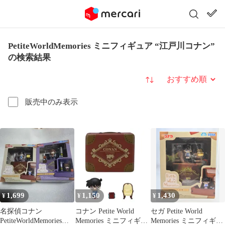
PetiteWorldMemories ミニフィギュア “江戸川コナン”
の検索結果
並び替え
販売中のみ表示
1,699
1,150
1,430
¥
¥
¥
名探偵コナン
コナン Petite World
セガ Petite World
PetiteWorldMemoriesフ
Memories ミニフィギュ
Memories ミニフィギュ