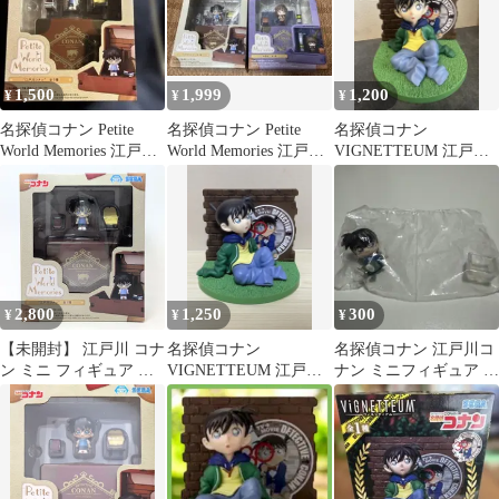
1,500
1,999
1,200
¥
¥
¥
名探偵コナン Petite
名探偵コナン Petite
名探偵コナン
World Memories 江戸川
World Memories 江戸川
VIGNETTEUM 江戸川
コナン
コナンおまけ付き
コナン フィギュア
2,800
1,250
300
¥
¥
¥
【未開封】 江戸川 コナ
名探偵コナン
名探偵コナン 江戸川コ
ン ミニ フィギュア 名
VIGNETTEUM 江戸川
ナン ミニフィギュア マ
探偵コナン 全1種 Petite
コナン 小さくなった名
スコット
World Memories Conan
探偵
Edogawa Mini Figure
SEGA