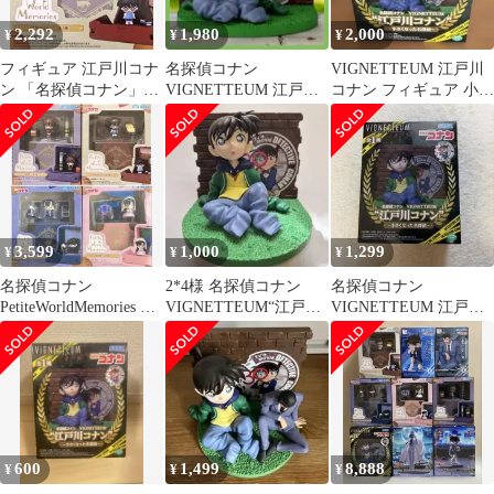
2,292
1,980
2,000
¥
¥
¥
フィギュア 江戸川コナ
名探偵コナン
VIGNETTEUM 江戸川
ン 「名探偵コナン」
VIGNETTEUM 江戸川
コナン フィギュア 小さ
Petite World Memories
コナン フィギュア 小さ
くなった名探偵
ミニフィギュア“江戸川
くなった名探偵
コナン”（EX）【14日
以内発送】
3,599
1,000
1,299
¥
¥
¥
名探偵コナン
2*4様 名探偵コナン
名探偵コナン
PetiteWorldMemories ミ
VIGNETTEUM“江戸川
VIGNETTEUM 江戸川
ニフィギュア 4点セッ
コナン”～小さくなった
コナン 小さくなった名
ト
名探偵～
探偵 フィギュア
600
1,499
8,888
¥
¥
¥