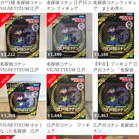
カ*ワ様 名探偵コナン
名探偵コナン 江戸川コ
名探偵コナンフィギュ
VIGNETTEUM 江戸川
ナン フィギュア
ア まとめ売り
コナン フィギュア
VIGNETTEUM 毛利小
五郎付
1,222
1,100
1,180
¥
¥
¥
名探偵コナン
名探偵コナン
【中古】フィギュア 江
VIGNETTEUM 江戸川
VIGNETTEUM 江戸川
戸川コナン 「名探偵コ
コナン 小さくなった名
コナン フィギュア
ナン」
探偵 フィギュア
VIGNETTEUM“江戸川
コナン”～小さくなった
名探偵～
1,300
1,444
2,463
¥
¥
¥
VIGNETTEUM 小さく
江戸川コナン フィギ
江戸川コナン 名探偵コ
なった名探偵 江戸川
ュア
ナン
コナン フィギュア
VIGNETTEUM『江戸