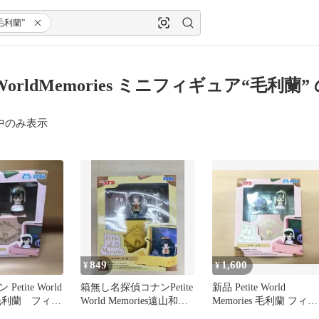
毛利蘭”
teWorldMemories ミニフィギュア“毛利蘭
中のみ表示
849
1,600
¥
¥
etite World
箱無し名探偵コナンPetite
新品 Petite World
s 毛利蘭 フィギ
World Memories遠山和
Memories 毛利蘭 フィギ
葉 フィギュア
ュア コナン