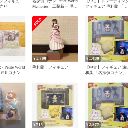
ンフィギュ
名探偵コナン Petite World
【中古】トレーディン
売り
Memories 工藤新一 毛利
フィギュア 毛利蘭 「ト
蘭
イズワークスコレクシ
ン よんてんご 名探偵コ
ナン メモリーズ・コレ
ション」
1,700
1,480
¥
¥
etite World
毛利蘭 フィギュア
【中古】フィギュア 遠
s 江戸川コナン
和葉 「名探偵コナン」
Petite World Memories ミ
ニフィギュア“遠山和
葉”(EX)
715
2,877
¥
¥