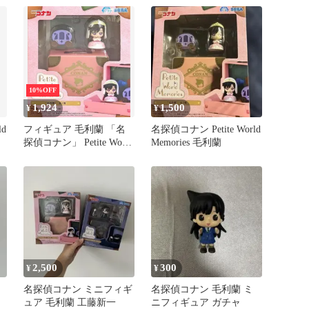
ン
10%OFF
1,924
1,500
¥
¥
ld
フィギュア 毛利蘭 「名
名探偵コナン Petite World
探偵コナン」 Petite World
Memories 毛利蘭
Memories ミニフィギュ
ア“毛利蘭”（EX）【14日
以内発送】
2,500
300
¥
¥
名探偵コナン ミニフィギ
名探偵コナン 毛利蘭 ミ
ュア 毛利蘭 工藤新一
ニフィギュア ガチャ