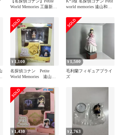
グ
【名探偵コナン】Petite
K*1様 名探偵コナン Petit
World Memories 工藤新一/
world memories 遠山和葉
ョ
毛利蘭
フィ
ク
1,100
1,500
¥
¥
山
名探偵コナン Petite
毛利蘭フィギュアプライ
World Memories 遠山和
ズ
葉
1,430
2,763
¥
¥