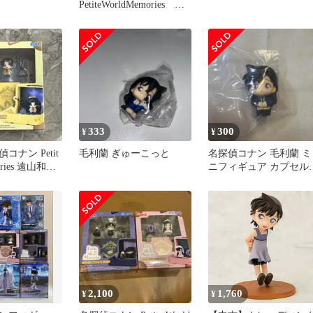
PetiteWorldMemories 工
藤新一 毛利蘭
333
300
¥
¥
偵コナン Petit
毛利蘭 ぎゅーこっと
名探偵コナン 毛利蘭 ミ
ories 遠山和葉
ニフィギュア カプセル
イ
2,100
1,760
¥
¥