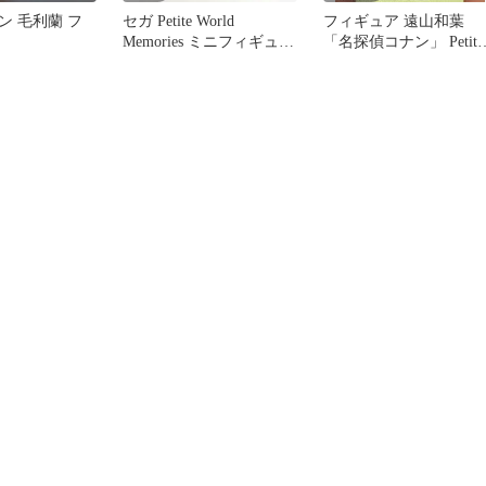
ン 毛利蘭 フ
セガ Petite World
フィギュア 遠山和葉
Memories ミニフィギュア
「名探偵コナン」 Petite
名探偵コナン 遠山和葉
World Memories ミニフ
ギュア“遠山和葉”（EX
【14日以内発送】