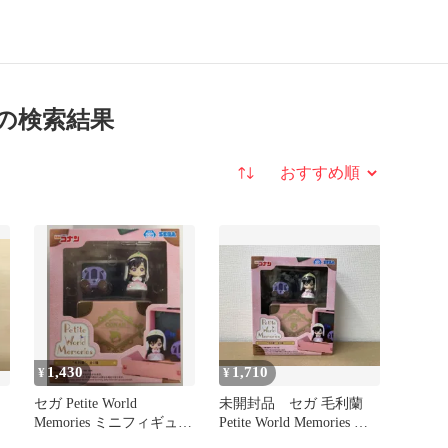
” の検索結果
並び替え
1,430
1,710
¥
¥
セガ Petite World
未開封品 セガ 毛利蘭
Memories ミニフィギュア
Petite World Memories ミ
名探偵コナン 毛利蘭
ニフィギュア 名探偵コナ