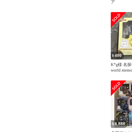
ア
400
¥
K*g様 名探
world mem
フィ
8,888
¥