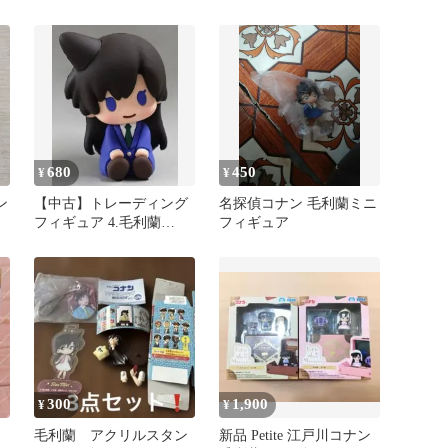
680
450
¥
¥
ン
【中古】トレーディング
名探偵コナン 毛利蘭ミニ
フィギュア 4.毛利蘭
フィギュア
「POTEPOTTE-R 名探偵
コナン」
300
1,900
¥
¥
毛利蘭 アクリルスタン
新品 Petite 江戸川コナン