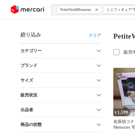
ンツにスキップ
PetiteWorldMemories
ミニフィギュア“
絞り込み
Peti
クリア
カテゴリー
販売
ブランド
サイズ
販売状況
出品者
1,599
¥
名探偵コナン P
商品の状態
Memorie
ュア