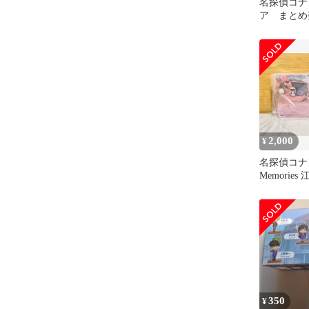
名探偵コナ
ア まとめ
2,000
¥
名探偵コナン P
Memorie
毛利蘭
350
¥