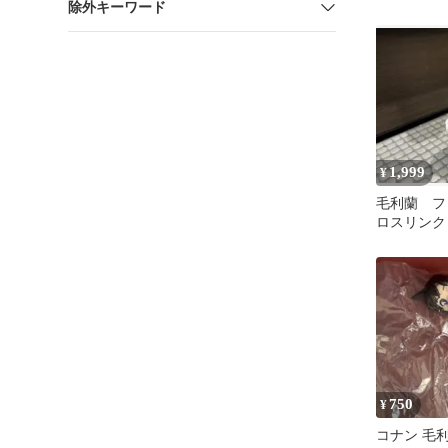
除外キーワード
1,999
¥
毛利蘭 フ
ロスリンク
750
¥
コナン 毛