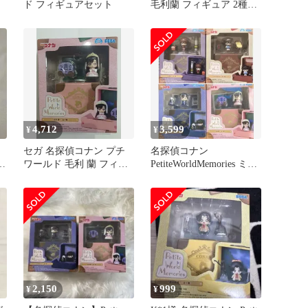
ド フィギュアセット
毛利蘭 フィギュア 2種セ
ット 名探偵コナン
4,712
3,599
¥
¥
セガ 名探偵コナン プチ
名探偵コナン
ト
ワールド 毛利 蘭 フィギ
PetiteWorldMemories ミニ
ュア
フィギュア 4点セット
2,150
999
¥
¥