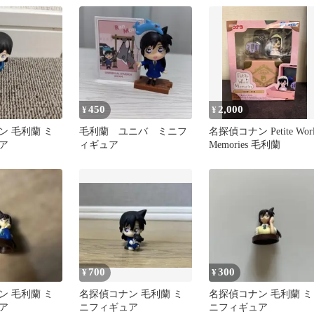
450
2,000
¥
¥
ン 毛利蘭 ミ
毛利蘭 ユニバ ミニフ
名探偵コナン Petite Wor
ア
ィギュア
Memories 毛利蘭
700
300
¥
¥
ン 毛利蘭 ミ
名探偵コナン 毛利蘭 ミ
名探偵コナン 毛利蘭 ミ
ア
ニフィギュア
ニフィギュア